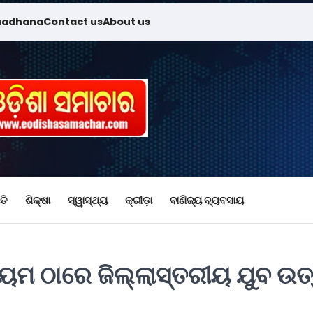
madhana
Contact us
About us
ତି
ଶିକ୍ଷା
ସ୍ୱାସ୍ଥ୍ୟ
କ୍ରୀଡ଼ା
ବାଣିଜ୍ୟ ବ୍ୟବସାୟ
ୟମ ଠାରେ ଜିଲ୍ଲାସ୍ତରୀୟ ଯୁବ ଉତ