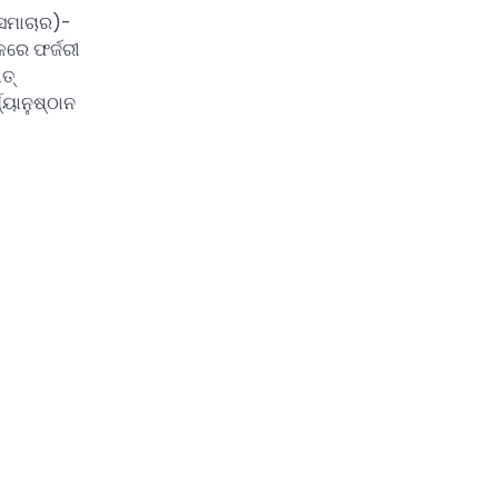
 ସମାଚାର)-
କରେ ଫର୍ଜରୀ
ତ୍
ଯ୍ୟାନୁଷ୍ଠାନ