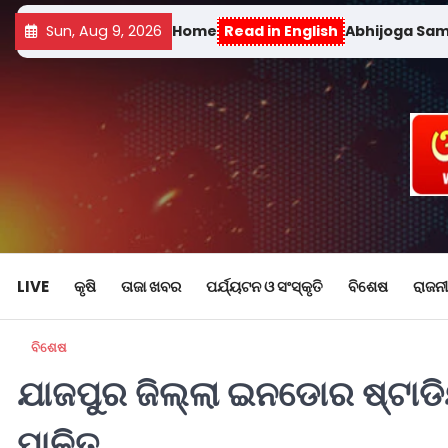
Sun, Aug 9, 2026
Home
Read in English
Abhijoga Sa
LIVE
କୃଷି
ତାଜା ଖବର
ପର୍ଯ୍ୟଟନ ଓ ସଂସ୍କୃତି
ବିଶେଷ
ରାଜନୀ
ବିଶେଷ
ଯାଜପୁର ଜିଲ୍ଲା ଇନଡୋର ଷ୍ଟାଡି
ପାଳିତ