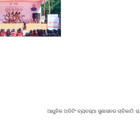
ଆଧୁନିକ ଅଡିଟିଂ ବ୍ୟବସ୍ଥା ସୁଶାସନର ଚାବିକାଠି: 