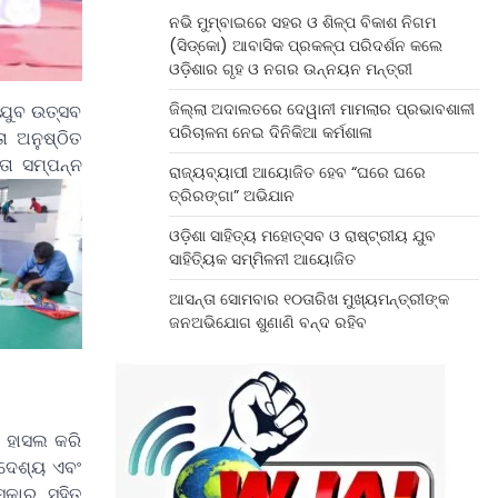
ନଭି ମୁମ୍ବାଇରେ ସହର ଓ ଶିଳ୍ପ ବିକାଶ ନିଗମ
(ସିଡ୍‌କୋ) ଆବାସିକ ପ୍ରକଳ୍ପ ପରିଦର୍ଶନ କଲେ
ଓଡ଼ିଶାର ଗୃହ ଓ ନଗର ଉନ୍ନୟନ ମନ୍ତ୍ରୀ
ଜିଲ୍ଲା ଅଦାଲତରେ ଦେୱାନୀ ମାମଲାର ପ୍ରଭାବଶାଳୀ
 ଯୁବ ଉତ୍ସବ
ପରିଚାଳନା ନେଇ ଦିନିକିଆ କର୍ମଶାଳା
ା ଅନୁଷ୍ଠିତ
ତା ସମ୍ପନ୍ନ
ରାଜ୍ୟବ୍ୟାପୀ ଆୟୋଜିତ ହେବ “ଘରେ ଘରେ
ତ୍ରିରଙ୍ଗା” ଅଭିଯାନ
ଓଡ଼ିଶା ସାହିତ୍ୟ ମହୋତ୍ସବ ଓ ରାଷ୍ଟ୍ରୀୟ ଯୁବ
ସାହିତ୍ୟିକ ସମ୍ମିଳନୀ ଆୟୋଜିତ
ଆସନ୍ତା ସୋମବାର ୧୦ତାରିଖ ମୁଖ୍ୟମନ୍ତ୍ରୀଙ୍କ
ଜନଅଭିଯୋଗ ଶୁଣାଣି ବନ୍ଦ ରହିବ
ୱ ହାସଲ କରି
୍ଦେଶ୍ୟ ଏବଂ
୍କାର ସହିତ