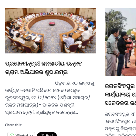
ପ୍ରଧାନମନ୍ତ୍ରୀ ଜନଜାତୀୟ ଉନ୍ନତ
ଗ୍ରାମ ଅଭିଯାନର ଶୁଭାରମ୍ଭ
ଓଡ଼ିଶାର ୧୦ ଲକ୍ଷରୁ
ଜଗତସିଂହପୁର
ଉର୍ଦ୍ଧ୍ବ ଜନଜାତି ପରିବାର ହେବେ ଉପକୃତ
କାର୍ଯ୍ୟାଳୟ ପ
ଭୁବନେଶ୍ୱର, ୧୯ /୯/୨୦୨୪ (ଓଡ଼ିଶା ସମାଚାର/
ସଚେତନତା ର
ରଜତ ମହାପାତ୍ର)- ଭାରତର ଯଶସ୍ବୀ
ପ୍ରଧାନମନ୍ତ୍ରୀ ଶ୍ରୀଯୁକ୍ତ ନରେନ୍ଦ୍ର…
ଜଗତସିଂହପୁର ୧୮
ଜଗତସିଂହପୁର ଆଞ
Share this:
ପକ୍ଷରୁ ଜିଲ୍ଲାପ
ପଡ଼ିଆ ପରିସରରେ
WhatsApp