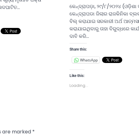
କେନ୍ଦ୍ରାପଡ଼ା, ୨୯/୮/୨୦୨୪ (ଓଡ଼ିଶା
ଉଦଘାଟିତ…
କେନ୍ଦ୍ରାପଡା ଜିଲାର ରାଜକିନିକା ବ୍ଲ
ବିଲ୍ କରାଯାଇ ସରକାରୀ ଅର୍ଥ ଆତ୍ମସା
କରାଯାଇଥିବାରୁ ତାହା ବିରୁଦ୍ଧରେ କାର୍
ଦାବି କରି…
Share this:
WhatsApp
Like this:
Loading...
ds are marked
*