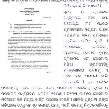
ଏହାକୁ ନେଇ ସୂଚନା ଓ ପ୍ରସାରଣ ମନ୍ତ୍ରାଳୟ ପକ୍ଷରୁ ଗଣମାଧ୍ୟମ ଗୁଡ଼ିକୁ
କିଛି ପରାମର୍ଶ ଦିଆଯାଇଛି ।
ସୂଚନା ଓ ପ୍ରସାରଣ
ମନ୍ତ୍ରାଳୟ କହିଛି ଯେ,
ଅଯୋଧ୍ୟା ରାମ ମନ୍ଦିର
ପ୍ରସଙ୍ଗରେ ତଥ୍ୟର ଯାଞ୍ଚ
କରାନଯାଇ ଖବର ପ୍ରସାରଣ
କରାଯିବା ଉଚିତ୍ ନୁହେଁ ।
ଖବରକାଗଜ, ଟେଲିଭିଜନ୍
ଚ୍ୟାନେଲ, ଡିଜିଟାଲ୍ ନ୍ୟୁଜ୍
ପ୍ରକାଶକ ଏବଂ ସୋସିଆଲ୍
ମିଡିଆ ପ୍ଲାଟଫର୍ମକୁ
ମନ୍ତ୍ରଣାଳୟ ପକ୍ଷରୁ ଏ
ନେଇ ଏକ ପରାମର୍ଶ ଜାରି
କରାଯାଇଛି । ରାମ ମନ୍ଦିର
ପ୍ରସଙ୍ଗକୁ ନେଇ ମିଥ୍ୟା ଖବର ପ୍ରସାରଣ ନକରିବାକୁ ସୂଚନା ଓ
ପ୍ରସାରଣ ମନ୍ତ୍ରାଳୟ ପରାମର୍ଶ ଦେଇଛି । ବିଶେଷ ଭାବରେ ସୋସିଆଲ
ମିଡିଆରେ କିଛି ମିଥ୍ୟା ବାର୍ତ୍ତା ପ୍ରଚାର ହେଉଛି । ଯାହାକି ଶୃଙ୍ଖଳା ଭଙ୍ଗ
କରିପାରେ ତେଣୁ ସମସ୍ତ ଗଣମାଧ୍ୟମକୁ ଏପରି ଖବରରୁ ନିବୃତ୍ତ ରହିବାକୁ