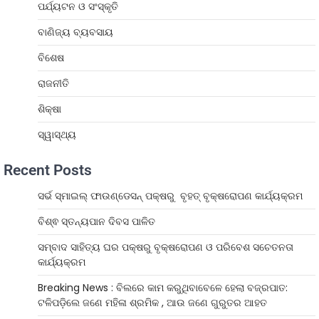
ପର୍ଯ୍ୟଟନ ଓ ସଂସ୍କୃତି
ବାଣିଜ୍ୟ ବ୍ୟବସାୟ
ବିଶେଷ
ରାଜନୀତି
ଶିକ୍ଷା
ସ୍ୱାସ୍ଥ୍ୟ
Recent Posts
ସର୍ଭ ସ୍ମାଇଲ୍ ଫାଉଣ୍ଡେସନ୍ ପକ୍ଷରୁ ବୃହତ୍ ବୃକ୍ଷରୋପଣ କାର୍ଯ୍ୟକ୍ରମ
ବିଶ୍ଵ ସ୍ତନ୍ୟପାନ ଦିବସ ପାଳିତ
ସମ୍ବାଦ ସାହିତ୍ୟ ଘର ପକ୍ଷରୁ ବୃକ୍ଷରୋପଣ ଓ ପରିବେଶ ସଚେତନତା
କାର୍ଯ୍ୟକ୍ରମ
Breaking News : ବିଲରେ କାମ କରୁଥିବାବେଳେ ହେଲା ବଜ୍ରପାତ:
ଟଳିପଡ଼ିଲେ ଜଣେ ମହିଳା ଶ୍ରମିକ , ଆଉ ଜଣେ ଗୁରୁତର ଆହତ