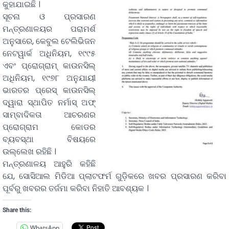
କୁହାଯାଇଛି ।
ସୂଚନା ଓ ପ୍ରସାରଣ
ମନ୍ତ୍ରଣାଳୟର ପରାମର୍ଶ
ଅନୁସାରେ, କେବୁଲ ଟେଲିଭିଜନ
ନେଟୱାର୍କ ଅଧିନିୟମ, ୧୯୯୫
ଏବଂ ପ୍ରୋଗ୍ରାମ୍ କାଉନସିଲ୍
ଅଧିନିୟମ, ୧୯୭୮ ଅନୁଯାୟୀ
ଭାରତର ପ୍ରେସ୍ କାଉନସିଲ୍
ଦ୍ୱାରା ସ୍ଥାପିତ ନର୍ମାସ୍ ଅଫ୍
ସାମ୍ବାଦିକତା ଆଚରଣର
ପ୍ରୋଗ୍ରାମ କୋଡର
ବ୍ୟବସ୍ଥା ବିଷୟରେ
ଉଲ୍ଲେଖ ରହିଛି ।
ମନ୍ତ୍ରଣାଳୟ ଆହୁରି କହିଛି
ଯେ, ସୋସିଆଲ ମିଡିଆ ପ୍ଲାଟଫର୍ମ ଗୁଡ଼ିକରେ ଖବର ପ୍ରସାରଣ କରିବା
ପୂର୍ବରୁ ଖବରର ତର୍ଜମା କରିବା ନିହାତି ଆବଶ୍ୟକ ।
Share this:
WhatsApp