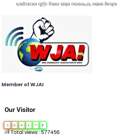
ଥୋରିଆପଡା ପୂର୍ତ୍ତ ବିଭାଗ ରାସ୍ତା ମରଣଯନ୍ତା, ଲୋକେ ହିନସ୍ଥା
Member of WJAI
Our Visitor
3
0
4
1
7
8
Total views : 577456