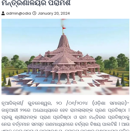
ମନ୍ତ୍ରଣାଳୟର ପରାମର୍ଶ
admin@odia
January 20, 2024
ନୂଆଦିଲ୍ଲୀ/ ଭୁବନେଶ୍ୱର, ୨୦ /୦୧/୨୦୨୪ (ଓଡ଼ିଶା ସମାଚାର)-
ଜାନୁଆରୀ ୨୨ରେ ଅଯୋଧ୍ୟାରେ ହେବ ରାମଲାଲାଙ୍କ ପ୍ରଣ ପ୍ରତିଷ୍ଠା ।
ପ୍ରଭୁ ଶ୍ରୀରାମଙ୍କ ପ୍ରାଣ ପ୍ରତିଷ୍ଠା ଓ ରାମ ମନ୍ଦିରର ପ୍ରତିଷ୍ଠାକୁ
ନେଇ ବର୍ତ୍ତମାନ ସମସ୍ତ ଗଣମାଧ୍ୟମରେ ଚର୍ଚ୍ଚାର ବିଷୟ ପାଲଟିଛି । ଆଉ