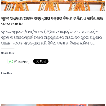
ସୂଚନା ଅଧିକାର ଆଇନ ସମ୍ବନ୍ଧୀୟ ଦକ୍ଷତା ବିକାଶ ତାଲିମ ଓ କର୍ମଶାଳାର
ସଫଳ ସମାପନ
ଭୁବନେଶ୍ୱର,୧୯/୦୩/୨୦୨୬ (ଓଡ଼ିଶା ସମାଚାର/ରଜତ ମହାପାତ୍ର)-
ସୂଚନା ଓ ଲୋକସମ୍ପର୍କ ବିଭାଗ ଆନୁକୂଲ୍ୟରେ ଆୟୋଜିତ ସୂଚନା ଅଧିକାର
ଆଇନ-୨୦୦୫ ସମ୍ବନ୍ଧୀୟ ଚାରି ଦିନିଆ ଦକ୍ଷତା ବିକାଶ ତାଲିମ ଓ…
Share this:
WhatsApp
Like this: