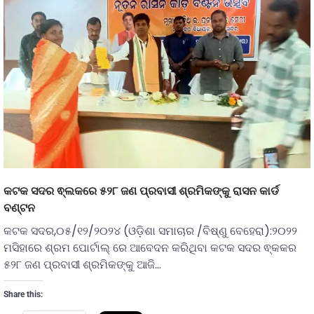
କଟକ ସଦର ଵ୍ଲକରେ ୫୨୮ ଜଣ ପ୍ରବାସୀ ଶ୍ରମିକଙ୍କୁ ରାସନ କାର୍ଡ
ବଣ୍ଟନ
କଟକ ସଦର,୦୫/୧୨/୨୦୨୪ (ଓଡ଼ିଶା ସମାଚାର /ବିଷ୍ଣୁ ବେହେରା):୨୦୨୨
ମସିହାରେ ଶ୍ରମ ପୋର୍ଟାଲ୍ ରେ ଆବେଦନ କରିଥିବା କଟକ ସଦର ଵ୍କକର
୫୨୮ ଜଣ ପ୍ରବାସୀ ଶ୍ରମିକଙ୍କୁ ଆଜି…
Share this: