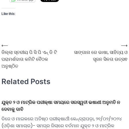
Like this:
⟵
⟶
ଜିଲ୍ଲା ସ୍ତରୀୟ ପି ସି ପି ଏନ୍ ଡି ଟି
ସାଙ୍ଗାନା ରେ ଭାଷା, ସାହିତ୍ୟ ଓ
ପରାମର୍ଶଦାତା କମିଟି ବୈଠକ
ସୃଜନ ସିଳତା ଉତ୍ସଵ
ଅନୁଷ୍ଠିତ
Related Posts
ଯୁକ୍ତ ୨ ଓ ମାଟ୍ରିକ ପରୀକ୍ଷା ସମୟରେ ସରସ୍ୱତୀ ଭଷାଣୀ ଅନୁମତି ନ
ଦେବାକୁ ଦାବି
ଡିଜେ ଓ ମାଇକରେ ଅତିଷ୍ଠ ପରୀକ୍ଷାର୍ଥୀ କେନ୍ଦ୍ରାପଡ଼ା, ୨୧/୦୨/୨୦୨୪
(ଓଡ଼ିଶା ସମାଚାର)- ସମଗ୍ର ଜିଲାରେ ବର୍ତମାନ ଯୁକ୍ତ ୨ ଓ ମାଟ୍ରିକ