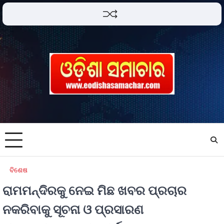
ବିଶେଷ
ରାମମନ୍ଦିରକୁ ନେଇ ମିଛ ଖବର ପ୍ରଚାର
ନକରିବାକୁ ସୂଚନା ଓ ପ୍ରସାରଣ