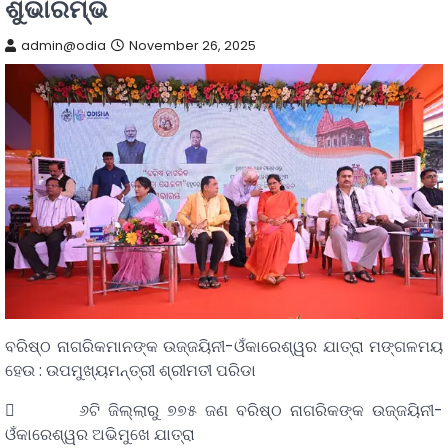
ଶୁଭାରମ୍ଭ
admin@odia
November 26, 2025
ବରିଷ୍ଠ ନାଗରିକମାନଙ୍କ ଉଜ୍ଜୟିନୀ-ଓଁକାରେଶ୍ୱର ଯାତ୍ରା ମଙ୍ଗଳମୟ
ହେଉ : ଉପମୁଖ୍ୟମନ୍ତ୍ରୀ ଶ୍ରୀମତୀ ପରିଡା
 ୬ଟି ଜିଲ୍ଲାରୁ ୭୭୫ ଜଣ ବରିଷ୍ଠ ନାଗରିକଙ୍କ ଉଜ୍ଜୟିନୀ-
ଓଁକାରେଶ୍ୱର ଅଭିମୁଖେ ଯାତ୍ରା