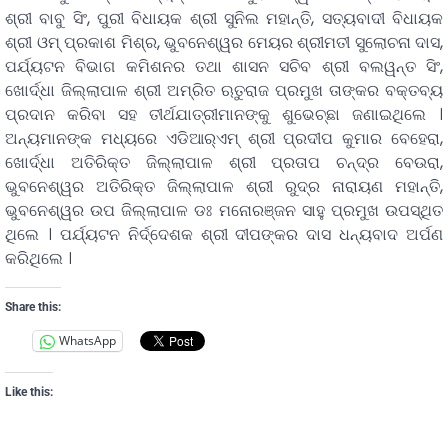
ଶ୍ରୀ ବାବୁ ସିଂ, ପୁରୀ ବିଧାୟକ ଶ୍ରୀ ସୁନିଲ ମହାନ୍ତି, ସତ୍ୟବାଦୀ ବିଧାୟକ
ଶ୍ରୀ ଓମ୍‌ ପ୍ରକାଶ ମିଶ୍ର, ଭୁବନେଶ୍ୱର ମେୟର ଶ୍ରୀମତୀ ସୁଲୋଚନା ଦାସ,
ପର୍ଯ୍ୟଟନ ବିଭାଗ କମିଶନର ତଥା ଶାସନ ସଚିବ ଶ୍ରୀ ବଲୱନ୍ତ ସିଂ,
ଖୋର୍ଦ୍ଧା ଜିଲ୍ଲାପାଳ ଶ୍ରୀ ଅମ୍ରିତ ଋତୁରାଜ ପ୍ରମୁଖ ତାଙ୍କର ବକ୍ତବ୍ୟ
ପ୍ରଦାନ କରିବା ସହ ତୀର୍ଥଯାତ୍ରୀମାନଙ୍କୁ ଶୁଭେଚ୍ଛା ଜଣାଇଥିଲେ ।
ଅନ୍ୟମାନଙ୍କ ମଧ୍ୟରେ ଏଡିଆର୍‌ଏମ୍‌ ଶ୍ରୀ ପ୍ରଦୀପ କୁମାର ବେହେରା,
ଖୋର୍ଦ୍ଧା ଅତିରିକ୍ତ ଜିଲ୍ଲାପାଳ ଶ୍ରୀ ପ୍ରତାପ ଚନ୍ଦ୍ର ବେଉରା,
ଭୁବନେଶ୍ୱର ଅତିରିକ୍ତ ଜିଲ୍ଲାପାଳ ଶ୍ରୀ ରୁଦ୍ର ନାରାୟଣ ମହାନ୍ତି,
ଭୁବନେଶ୍ୱର ଉପ ଜିଲ୍ଲାପାଳ ଡଃ ମନୋରଞ୍ଜନ ସାହୁ ପ୍ରମୁଖ ଉପସ୍ଥିତ
ଥିଲେ । ପର୍ଯ୍ୟଟନ ନିର୍ଦ୍ଦେଶକ ଶ୍ରୀ ଦୀପଙ୍କର ଦାସ ଧନ୍ୟବାଦ ଅର୍ପଣ
କରିଥିଲେ ।
Share this:
WhatsApp
Like this: