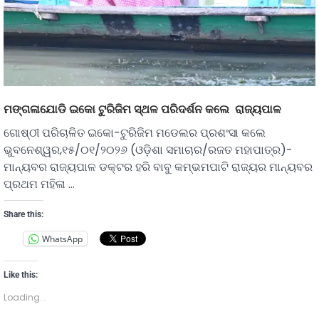
ମଙ୍ଗଳାଯୋଡି ଇକୋ ଟୁରିଜିମ ସ୍ଥଳ ପରିଦର୍ଶନ କଲେ ରାଜ୍ୟପାଳ
ଗୋଷ୍ଠୀ ପରିଚାଳିତ ଇକୋ-ଟୁରିଜିମ ମଡେଲର ପ୍ରଶଂସା କଲେ
ଭୁବନେଶ୍ୱର,୧୫/୦୧/୨୦୨୬ (ଓଡ଼ିଶା ସମାଚାର/ରଜତ ମହାପାତ୍ର)-
ମାନ୍ୟବର ରାଜ୍ୟପାଳ ଡକ୍ଟର ହରି ବାବୁ କମ୍ଭମପାଟି ରାଜ୍ୟର ମାନ୍ୟବର
ପ୍ରଥମ ମହିଳା …
Share this:
WhatsApp
Like this:
Loading...