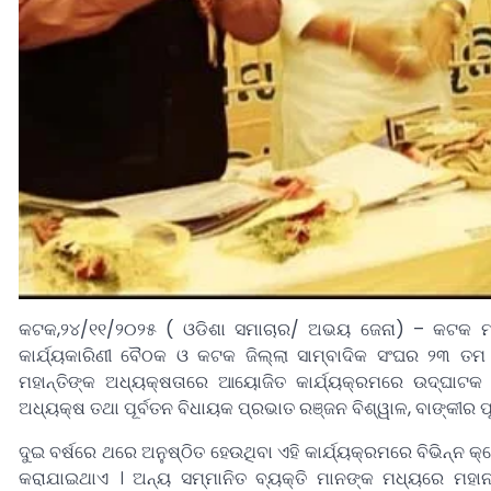
କଟକ,୨୪/୧୧/୨୦୨୫ ( ଓଡିଶା ସମାଚାର/ ଅଭୟ ଜେନା) – କଟକ ମହାନଦ
କାର୍ଯ୍ୟକାରିଣୀ ବୈଠକ ଓ କଟକ ଜିଲ୍ଲା ସାମ୍ବାଦିକ ସଂଘର ୨୩ ତମ ଦ
ମହାନ୍ତିଙ୍କ ଅଧ୍ୟକ୍ଷତାରେ ଆୟୋଜିତ କାର୍ଯ୍ୟକ୍ରମରେ ଉଦ୍‌ଘାଟକ 
ଅଧ୍ୟକ୍ଷ ତଥା ପୂର୍ବତନ ବିଧାୟକ ପ୍ରଭାତ ରଞ୍ଜନ ବିଶ୍ୱାଳ, ବାଙ୍କୀର 
ଦୁଇ ବର୍ଷରେ ଥରେ ଅନୁଷ୍ଠିତ ହେଉଥିବା ଏହି କାର୍ଯ୍ୟକ୍ରମରେ ବିଭିନ୍ନ କ୍
କରାଯାଇଥାଏ । ଅନ୍ୟ ସମ୍ମାନିତ ବ୍ୟକ୍ତି ମାନଙ୍କ ମଧ୍ୟରେ ମହା