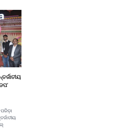
୍ତର୍ଜାତୀୟ
୍ଡପ’
 ପରିଡ଼ା
ତର୍ଜାତୀୟ
ଲ୍