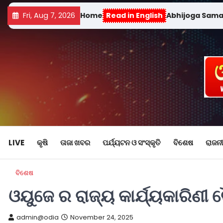
Fri, Aug 7, 2026
Home
Read in English
Abhijoga Sam
LIVE
କୃଷି
ତାଜା ଖବର
ପର୍ଯ୍ୟଟନ ଓ ସଂସ୍କୃତି
ବିଶେଷ
ରାଜନୀ
ବିଶେଷ
ଓୟୁଜେ ର ରାଜ୍ୟ କାର୍ଯ୍ୟକାରିଣୀ 
admin@odia
November 24, 2025