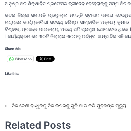
ଅନୁଷ୍ଠାନର ଶିକ୍ଷାବିତ ପ୍ରଫେସର ତ୍ରୀଦେବ ବେହେରାଙ୍କୁ ସମ୍ମାନିତ କ
କଟକ ଜିଲ୍ଲା ସଭାପତି ପ୍ରଫୁଲ୍ଲ ମହାନ୍ତି ସ୍ବାଗତ ଭାଷଣ ଦେଇଥି
ମଧ୍ୟରେ କାର୍ଯ୍ୟକାରିଣୀ ସଦସ୍ୟ ବରିଷ୍ଠ ସାମ୍ବାଦିକ ଅକ୍ଷୟ କୁମାର ସା
ବିଶ୍ଵାଳ, ପ୍ରସନ୍ନ ପାଇକରାୟ, ଅଭୟ ପତି ପ୍ରମୁଖ ଯୋଗଦେଇ ଥିଲେ ।ରା
। କାର୍ଯ୍ୟକ୍ରମ ରେ ୩୦ଟି ଜିଲ୍ଲାର ୩୦୦ରୁ ଉର୍ଦ୍ଧ୍ବ ସାମ୍ବାଦିକ ଏହି 
Share this:
WhatsApp
Like this:
⟵
ନିଜ ଦେଶୀ ବନ୍ଧୁକରୁ ନିଜ ଉପରକୁ ଗୁଳି ମାଡ କରି ଯୁବକଙ୍କ ମୃତ୍ୟୁ
Related Posts