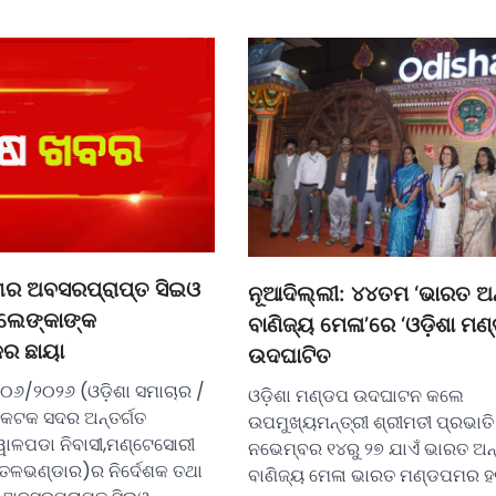
ଭାଗର ଅବସରପ୍ରାପ୍ତ ସିଇଓ
ନୂଆଦିଲ୍ଲୀ: ୪୪ତମ ‘ଭାରତ ଅନ
 ଲେଙ୍କାଙ୍କ
ବାଣିଜ୍ୟ ମେଳା’ରେ ‘ଓଡ଼ିଶା ମଣ
ର ଛାୟା
ଉଦଘାଟିତ
୦୬/୨୦୨୬ (ଓଡ଼ିଶା ସମାଚାର /
ଓଡ଼ିଶା ମଣ୍ଡପ ଉଦଘାଟନ କଲେ
: କଟକ ସଦର ଅନ୍ତର୍ଗତ
ଉପମୁଖ୍ୟମନ୍ତ୍ରୀ ଶ୍ରୀମତୀ ପ୍ରଭାତି
ୱାଳପଡା ନିବାସୀ,ମଣ୍ଟେସୋରୀ
ନଭେମ୍ବର ୧୪ରୁ ୨୭ ଯାଏଁ ଭାରତ ଅନ୍
ତଳଭଣ୍ଡାର)ର ନିର୍ଦେଶକ ତଥା
ବାଣିଜ୍ୟ ମେଳା ଭାରତ ମଣ୍ଡପମର ହ