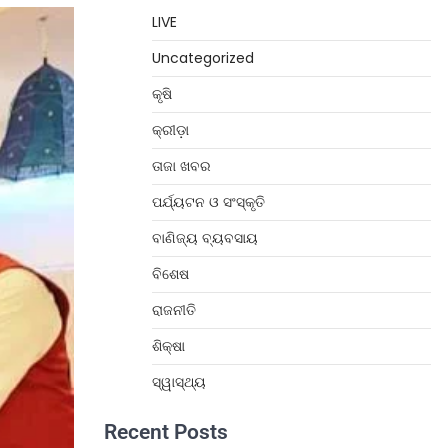
LIVE
Uncategorized
କୃଷି
କ୍ରୀଡ଼ା
ତାଜା ଖବର
ପର୍ଯ୍ୟଟନ ଓ ସଂସ୍କୃତି
ବାଣିଜ୍ୟ ବ୍ୟବସାୟ
ବିଶେଷ
ରାଜନୀତି
ଶିକ୍ଷା
ସ୍ୱାସ୍ଥ୍ୟ
Recent Posts