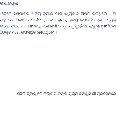
ରାଯାଇଥିଲା ।
ବାବେଳେ ସମ୍ପାଦକ ଅଜୟ କୁମାର ଦାସ ଧନ୍ୟବାଦ ଅର୍ପଣ କରିଥିଲେ । ଅ
ହୁ, ଉପ ସଭାପତି ରାଜୀବ କୁମାର ମହାନ୍ତି, ରାଜ୍ୟ କର୍ମକର୍ତ୍ତାଙ୍କ ମଧ୍ୟର
ଜ୍ୟ ସଂଯୋଜକ ମାନବାଧିକାର କର୍ମୀ କଳ୍ପତରୁ ଖୁଣ୍ଟିଆ ଙ୍କୁ ସମ୍ମାନିତକା
କାର୍ଯ୍ୟକ୍ରମରେ ଉପସ୍ଥିତ ହୋଇଥିଲେ ।
ସଦର ବ୍ଲକ୍ ରେ ଜିଲ୍ଲାପାଳଙ୍କ ଯୁଗ୍ମ ଜନଶୁଣାଣୀ ପ୍ରହସନର