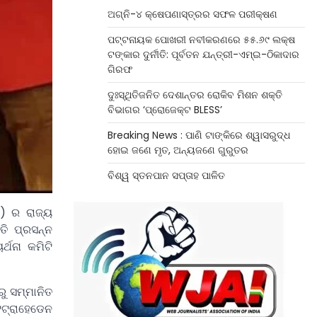
ଅଗ୍ନି-୪ କ୍ଷେପଣାସ୍ତ୍ରର ସଫଳ ପରୀକ୍ଷଣ
ପଟ୍ଟନାୟକ ପୋଖରୀ ନବୀକରଣରେ ୫୫.୬୯ ଲକ୍ଷ
ଟଙ୍କାର ଦୁର୍ନୀତି: ପୂର୍ବତନ ଯନ୍ତ୍ରୀ-ଏମ୍‌ଇ-ଠିକାଦାର
ଗିରଫ
ଦୁଃସ୍ଥିତିଜନିତ ଦେଶାନ୍ତର ରୋକିବ ମିଶନ ଶକ୍ତି
ବିଭାଗର ‘ପ୍ରୋଜେକ୍ଟ BLESS’
Breaking News : ପାଣି ଟାଙ୍କିରେ ଶ୍ୱାସରୁଦ୍ଧ
ହୋଇ ଜଣେ ମୃତ, ଅନ୍ୟଜଣେ ଗୁରୁତର
ବିଶ୍ୱ ସ୍ତନପାନ ସପ୍ତାହ ପାଳିତ
େ) ର ରାଜ୍ୟ
ତି ପ୍ରସନ୍ନ
୍ଥନା କମିଟି
ରୁ ସମ୍ମାନିତ
ଟ୍ରାହେଡେନ