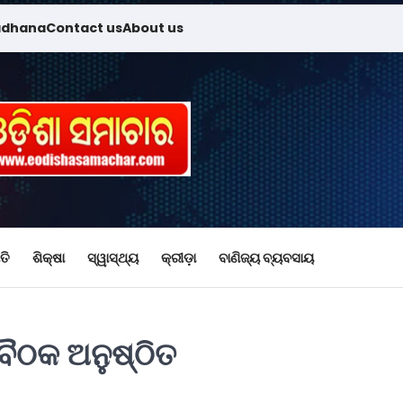
adhana
Contact us
About us
ତି
ଶିକ୍ଷା
ସ୍ୱାସ୍ଥ୍ୟ
କ୍ରୀଡ଼ା
ବାଣିଜ୍ୟ ବ୍ୟବସାୟ
ବୈଠକ ଅନୁଷ୍ଠିତ