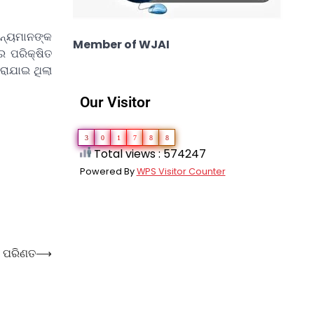
ନ୍ୟମାନଙ୍କ
Member of WJAI
େ ପରିକ୍ଷିତ
ରାଯାଇ ଥିଲା
Our Visitor
3
0
1
7
8
8
Total views : 574247
Powered By
WPS Visitor Counter
େ ପରିଣତ
⟶