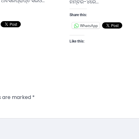
ଗର ଅବସରପ୍ରାପ୍ତ ସିଇଓ…
ନମ୍ବର-୪ରେ…
Share this:
WhatsApp
Like this:
ds are marked
*