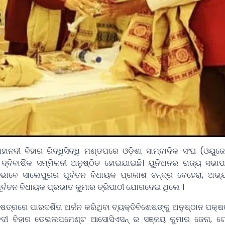
ୀ ବିହାର ରିଦ୍ଧିସିଦ୍ଧି ମଣ୍ଡପରେ ଓଡ଼ିଶା ସାମ୍ବାଦିକ ସଂଘ (ଓୟୁଜ
୍ବିବାର୍ଷିକ ସମ୍ମିଳନୀ ଅନୁଷ୍ଠିତ ହୋଇଯାଇଛି। ୟୁନିଅନର ରାଜ୍ୟ ସଭାପ
ଭାବେ ସାଲେପୁରର ପୂର୍ବତନ ବିଧାୟକ ପ୍ରକାଶ ଚନ୍ଦ୍ର ବେହେରା, ଅଭ୍ୟର
ପୂର୍ବତନ ବିଧାୟକ ପ୍ରଭାତ କୁମାର ତ୍ରିପାଠୀ ଯୋଗଦେଇ ଥିଲେ ।
ଷେତ୍ରରେ ପାରଦର୍ଶିତା ଅର୍ଜନ କରିଥିବା ବ୍ୟକ୍ତିବିଶେଷଙ୍କୁ ଅନୁଷ୍ଠାନ ପକ୍ଷ
ନଦୀ ବିହାର ଡେଭଲପମେଣ୍ଟ ଆସୋସିଏସନ୍ ର ସଞ୍ଜୟ କୁମାର ଜେନା, ଟେ