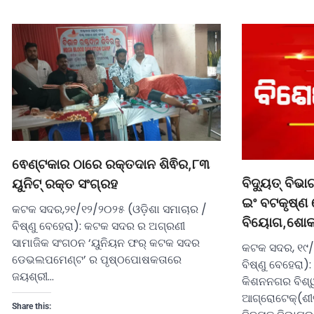
ଵେଣ୍ଟକାର ଠାରେ ରକ୍ତଦାନ ଶିଵିର,୮୩
ବିଦ୍ୟୁତ୍ ବି
ୟୁନିଟ୍ ରକ୍ତ ସଂଗ୍ରହ
ଇଂ ବଟକୃଷ୍ଣ
କଟକ ସଦର,୨୧/୧୨/୨୦୨୫ (ଓଡ଼ିଶା ସମାଚାର /
ବିୟୋଗ,ଶୋକ
ବିଷ୍ଣୁ ବେହେରା): କଟକ ସଦର ର ଅଗ୍ରଣୀ
ସାମାଜିକ ସଂଗଠନ ‘ୟୁନିୟନ ଫର୍ କଟକ ସଦର
କଟକ ସଦର, ୧୯/
ଡେଭଲପମେଣ୍ଟ’ ର ପୃଷ୍ଠପୋଷକତାରେ
ବିଷ୍ଣୁ ବେହେରା)
ଜୟଶ୍ରୀ…
କିଶନନଗର ବିଶ୍
ଆଗ୍ରୋଟେକ୍(ଶୀ
Share this: