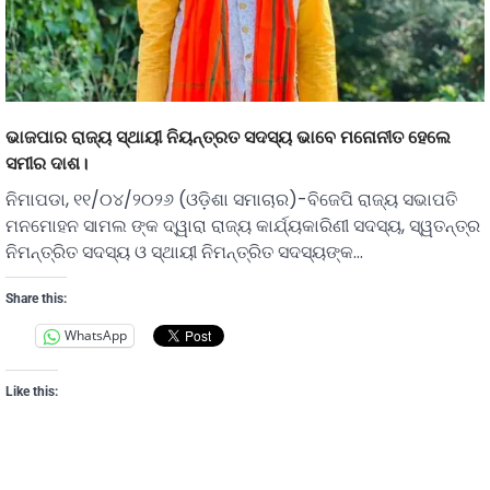
ଭାଜପାର ରାଜ୍ୟ ସ୍ଥାୟୀ ନିୟନ୍ତ୍ରତ ସଦସ୍ୟ ଭାବେ ମନୋନୀତ ହେଲେ
ସମୀର ଦାଶ।
ନିମାପଡା, ୧୧/୦୪/୨୦୨୬ (ଓଡ଼ିଶା ସମାଚାର)-ବିଜେପି ରାଜ୍ୟ ସଭାପତି
ମନମୋହନ ସାମଲ ଙ୍କ ଦ୍ୱାରା ରାଜ୍ୟ କାର୍ଯ୍ୟକାରିଣୀ ସଦସ୍ୟ, ସ୍ୱତନ୍ତ୍ର
ନିମନ୍ତ୍ରିତ ସଦସ୍ୟ ଓ ସ୍ଥାୟୀ ନିମନ୍ତ୍ରିତ ସଦସ୍ୟଙ୍କ…
Share this:
WhatsApp
Like this: