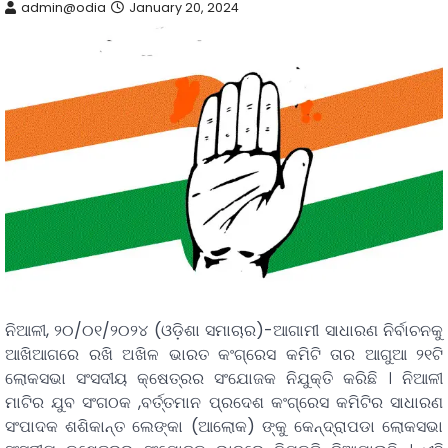
admin@odia
January 20, 2024
ନିଆଳୀ, ୨୦/୦୧/୨୦୨୪ (ଓଡ଼ିଶା ସମାଚାର)-ଆଗାମୀ ସାଧାରଣ ନିର୍ବାଚନକୁ
ଆଖିଆଗରେ ରଖି ଅଖିଳ ଭାରତ କଂଗ୍ରେସ କମିଟି ତାର ଆଗୁଆ ୨୧ଟି
ଲୋକସଭା ସଂସଦୀୟ କ୍ଷେତ୍ରର ସଂଯୋଜକ ନିଯୁକ୍ତି କରିଛି । ନିଆଳୀ
ମାଟିର ଯୁବ ସଂଗଠକ ,ବର୍ତ୍ତମାନ ପ୍ରଦେଶ କଂଗ୍ରେସ କମିଟିର ସାଧାରଣ
ସଂପାଦକ ଶଶିକାନ୍ତ ଲେଙ୍କା (ଆଲୋକ) ଙ୍କୁ କେନ୍ଦ୍ରାପଡା ଲୋକସଭା