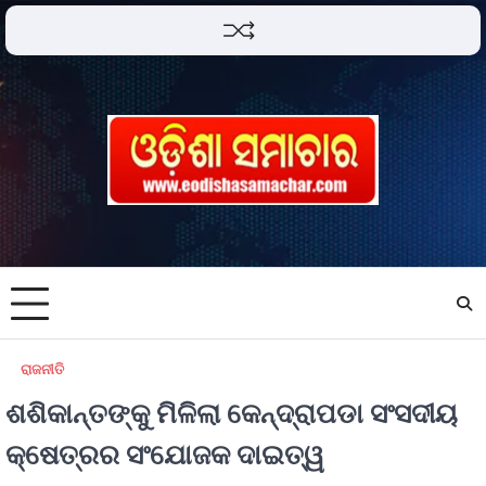
ରାଜନୀତି
ଶଶିକାନ୍ତଙ୍କୁ ମିଳିଲା କେନ୍ଦ୍ରାପଡା ସଂସଦୀୟ
କ୍ଷେତ୍ରର ସଂଯୋଜକ ଦାଇତ୍ୱ