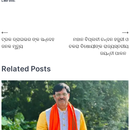
Like this:
⟵
⟶
ଟ୍ରକ ଡ୍ରାଇଭର ଙ୍କ ସନ୍ଦେହ
ମହାନ ବିପ୍ଲବୀ ଚନ୍ଦନ ହଜୁରୀ ଓ
ଜନକ ମୃତ୍ୟୁ
ଚକରା ବିଷୋୟୀଙ୍କ ରାଜ୍ୟସ୍ତରୀୟ
ଜୟନ୍ତୀ ପାଳନ
Related Posts