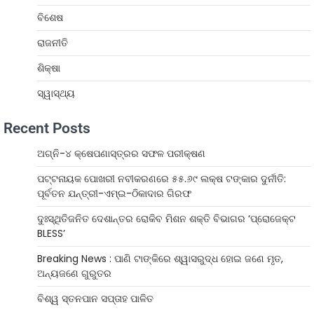
ବିଶେଷ
ରାଜନୀତି
ଶିକ୍ଷା
ସ୍ୱାସ୍ଥ୍ୟ
Recent Posts
ଅଗ୍ନି-୪ କ୍ଷେପଣାସ୍ତ୍ରର ସଫଳ ପରୀକ୍ଷଣ
ପଟ୍ଟନାୟକ ପୋଖରୀ ନବୀକରଣରେ ୫୫.୬୯ ଲକ୍ଷ ଟଙ୍କାର ଦୁର୍ନୀତି:
ପୂର୍ବତନ ଯନ୍ତ୍ରୀ-ଏମ୍‌ଇ-ଠିକାଦାର ଗିରଫ
ଦୁଃସ୍ଥିତିଜନିତ ଦେଶାନ୍ତର ରୋକିବ ମିଶନ ଶକ୍ତି ବିଭାଗର ‘ପ୍ରୋଜେକ୍ଟ
BLESS’
Breaking News : ପାଣି ଟାଙ୍କିରେ ଶ୍ୱାସରୁଦ୍ଧ ହୋଇ ଜଣେ ମୃତ,
ଅନ୍ୟଜଣେ ଗୁରୁତର
ବିଶ୍ୱ ସ୍ତନପାନ ସପ୍ତାହ ପାଳିତ