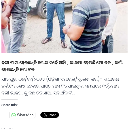
ବରୀ ବାସୀ ହେଉଛନ୍ତି ମୋର ସର୍ବେ ସର୍ବା , ଭାଜପା ହେଉଛି ମୋ ଦଳ , କର୍ମୀ
ହେଉଛନ୍ତି ମୋ ବଳ
ଯାଜପୁର, ୦୭/୧୧/୨୦୨୪ (ଓଡ଼ିଶା ସମାଚାର/ସୁରେଶ କର)- ସାଧାରଣ
ନିର୍ବାଚନ ଶେଷ ହେବାର ପାଞ୍ଚ ମାସ ବିତିଯାଇଥିବା ସମୟରେ ବର୍ତ୍ତମାନ
ବରୀ ଭାଜପା କୁ କିଛି ତଡାଖିଆ ,ସ୍ଵାର୍ଥବାଦୀ…
Share this:
WhatsApp