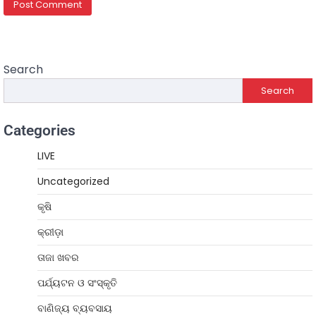
Search
Search
Categories
LIVE
Uncategorized
କୃଷି
କ୍ରୀଡ଼ା
ତାଜା ଖବର
ପର୍ଯ୍ୟଟନ ଓ ସଂସ୍କୃତି
ବାଣିଜ୍ୟ ବ୍ୟବସାୟ