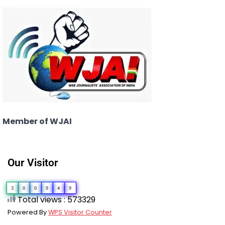
Member of WJAI
Our Visitor
3
0
0
9
4
9
Total views : 573329
Powered By
WPS Visitor Counter