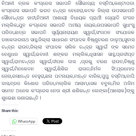
ନିଆଳୀ ବ୍ଲକ କଂଗ୍ରେସ ସଭାପତି ସୌଭାଗ୍ୟ ବସ୍ତିଆ,କଣ୍ଟାପଡା
କଂଗ୍ରେସ ସଭାପତି ଭରତ ଚନ୍ଦ୍ର ବେହେରା,କଟକ ଜିଲ୍ଲା ଉପସଭାପତି
ସୌମେନ୍ଦ୍ର ହାତୀ,ନିଆଳୀ ଆଶାୟୀ ବିଧାୟକ ପ୍ରାର୍ଥୀ ଜ୍ୟୋତି ରଂଜନ
ମଲ୍ଲିକ,ଯୁବ କଂଗ୍ରେସ ସଭାପତି ଅମୀୟ ନାୟକ,ଉପସଭାପତି ସୁଧାଂସୁ
ପରିଡା,ଛାତ୍ର ସଭାପତି ସୂର୍ୟ୍ୟନାରାୟଣ ସ୍ୱାଇଁ,ସଂଗଠନ ସଂଯୋଜକ
ଡଃକେଦାରନାଥ ସାହୁ,ଜିଲ୍ଲା ସାଧାରଣ ସଂପାଦକ ଵିଷ୍ଣୁଚରଣ ଡାଳୁଆ,ସୁବାସ
ଚନ୍ଦ୍ର ରାଉତ,ଜିଲ୍ଲା ସଂପାଦକ ସଲିଳ ଚନ୍ଦ୍ର ସ୍ୱାଇଁ ଙ୍କ ସମେତ
ବେଣୁଧର ସ୍ୱାଇଁ,ଭବାନୀ ଶଙ୍କର ମଲ୍ଲିକ,ଧୂସାସନ ସାହୁ,ପ୍ରଦୀପ୍ତ
ସ୍ୱାଇଁ,ରାମଚନ୍ଦ୍ର ସ୍ୱାଇଁ,ଦୀପକ ଦାସ ,ପ୍ରଭୁ ଚରଣ ରାଉତ,ବିଷ୍ଣୁ
ସ୍ୱାଇଁ,ମିନକେତନ ସ୍ୱାଇଁ,ଶିଶିର ରାଉତ,ନିର୍ମଳ ସିଂ,ପ୍ରମୋଦ
ଜେନା,ରସାନନ୍ଦ ବେହୁରା,ଛନା ପଟନାୟକ,ମହନ୍ତ ବାରିକ,ପୁପୁ ବସ୍ତିଆ,ବାପି
ଦାସ,ବ୍ରଜ କିଶୋର ପରିଡା,ମଲ୍ଲିକ ଆଲାମ,ସେକ ବବୁଲ,ମିର ଅଜିମ
ସମେତ ଅନେକ କଂଗ୍ରେସ ନେତା ଶ୍ରୀ ଶଶିକାନ୍ତ ଲେଙ୍କା(ଆଲୋକ)ଙ୍କୁ
ଶୁଭେଛା ଜଣାଇଛନ୍ତି ।
Share this:
WhatsApp