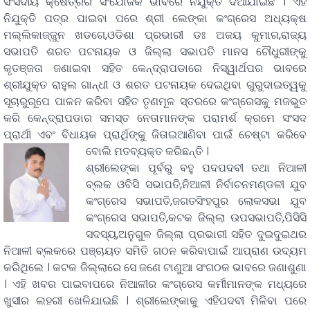
ସଂସଦୀୟ କ୍ଷେତ୍ରର ସଂଯୋଜକ ଭାବରେ ନିଯୁକ୍ତି ଦିଆଯାଇଛି । ଏହି
ନିଯୁକ୍ତି ପତ୍ର ପାଇବା ପରେ ଶ୍ରୀ ଲେଙ୍କା କଂଗ୍ରେସ ଅଧ୍ୟକ୍ଷ
ମଲ୍ଲିକାଜ୍ଜୁନ ଖଡଗେ,ଓଡିଶା ପ୍ରଭାରୀ ଡଃ ଅଜୟ କୁମାର,ରାଜ୍ୟ
ସଭାପତି ଶରତ ପଟନାୟକ ଓ ଜିଲ୍ଲା ସଭାପତି ମାନସ ଚୌଧୁରୀଙ୍କୁ
କୃତଞ୍ଜତା ଜଣାଇବା ସହିତ କେନ୍ଦ୍ରାପଡାରେ ନିସ୍ୱାର୍ଥପର ଭାବରେ
ଶ୍ରୀଯୁକ୍ତ ରାହୁଲ ଗାନ୍ଧୀ ଓ ଶରତ ପଟନାୟକ ଦେଇଥିବା ଗୁରୁଦାଇତ୍ୱକୁ
ସୂଚାରୁରୂପେ ପାଳନ କରିବା ସହିତ ତୃଣମୂଳ ସ୍ତରରେ କଂଗ୍ରେସକୁ ମଜଭୁତ
କରି କେନ୍ଦ୍ରାପଡାର ସମସ୍ତ ନେତାମାନଙ୍କ ପରାମର୍ଶ କ୍ରମେ ସଂସଦ
ପ୍ରାର୍ଥୀ ଏବଂ ବିଧାୟକ ପ୍ରାର୍ଥିଙ୍କୁ ଜିତାଇଆଣିବା ପାଇଁ ଚେଷ୍ଟା କରିବେ
ବୋଲି ମତବ୍ୟକ୍ତ କରିଛନ୍ତି ।
ଶ୍ରୀଲେଙ୍କା ପୂର୍ବରୁ ବହୁ ପଦପଦବୀ ତଥା ନିଆଳୀ
ବ୍ଲକ ଓବିସି ସଭାପତି,ନିଆଳୀ ନିର୍ବାଚନମଣ୍ଡଳୀ ଯୁବ
କଂଗ୍ରେସ ସଭାପତି,ଜଗତସିଂହପୁର ଲୋକସଭା ଯୁବ
କଂଗ୍ରେସ ସଭାପତି,କଟକ ଜିଲ୍ଲା ଉପସଭାପତି,ପିସିସି
ସଦସ୍ୟ,ଅନୁଗୁଳ ଜିଲ୍ଲା ପ୍ରଭାରୀ ସହିତ ଦୁଇଦୁଇଥର
ନିଆଳୀ ବ୍ଲକରେ ପଞ୍ଚାୟତ ସମିତି ଗଠନ କରିବାପାଇଁ ଆପ୍ରାଣ ଉଦ୍ୟମ
କରିଥିଲେ । କଟକ ଜିଲ୍ଲାରେ ସେ ଜଣେ ଟାଣୁଆ ସଂଗଠକ ଭାବରେ ଜଣାଶୁଣା
। ଏହି ଖବର ପାଇବାପରେ ନିଆଳୀର କଂଗ୍ରେସ କର୍ମୀମାନଙ୍କ ମଧ୍ୟରେ
ଖୁସୀର ଲହରୀ ଖେଳିଯାଇଛି । ଶ୍ରୀଲେଙ୍କାକୁ ଏହିପଦବୀ ମିଳିବା ପରେ