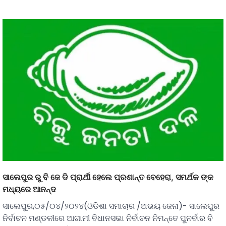
ସାଲେପୁର ରୁ ବି ଜେ ଡି ପ୍ରାର୍ଥୀ ହେଲେ ପ୍ରଶାନ୍ତ ବେହେରା, ସମର୍ଥକ ଙ୍କ
ମଧ୍ୟରେ ଆନନ୍ଦ
ସାଲେପୁର,୦୫/୦୪/୨୦୨୪(ଓଡିଶା ସମାଚାର /ଅଭୟ ଜେନା)- ସାଲେପୁର
ନିର୍ବାଚନ ମଣ୍ଡଳୀରେ ଆଗାମୀ ବିଧାନସଭା ନିର୍ବାଚନ ନିମନ୍ତେ ପୁନର୍ବାର ବି