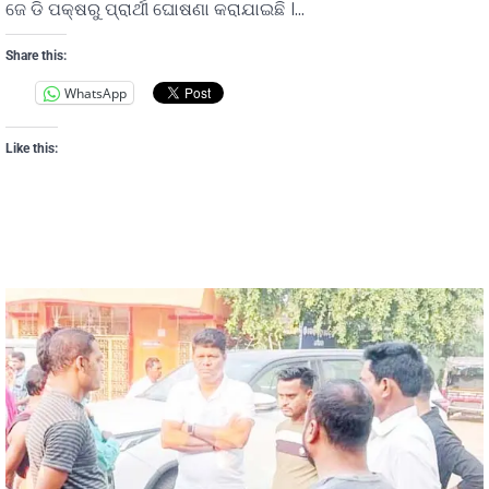
ଜେ ଡି ପକ୍ଷରୁ ପ୍ରାର୍ଥୀ ଘୋଷଣା କରାଯାଇଛି ।…
Share this:
WhatsApp
Like this: