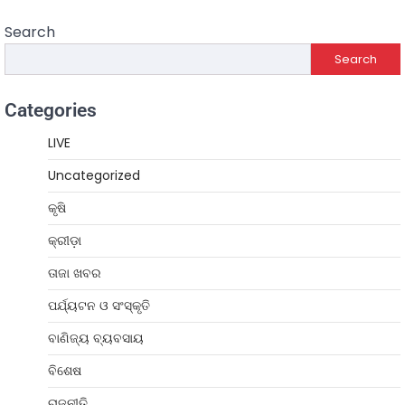
Search
Search
Categories
LIVE
Uncategorized
କୃଷି
କ୍ରୀଡ଼ା
ତାଜା ଖବର
ପର୍ଯ୍ୟଟନ ଓ ସଂସ୍କୃତି
ବାଣିଜ୍ୟ ବ୍ୟବସାୟ
ବିଶେଷ
ରାଜନୀତି