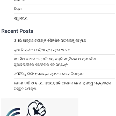
ଶିକ୍ଷା
ସ୍ୱାସ୍ଥ୍ୟ
Recent Posts
ଓଏଭି ଛାତ୍ରଛାତ୍ରୀଙ୍କ ଶୈକ୍ଷିକ ସଫଳତାକୁ ସମ୍ମାନ
ନୂଆ ଦିଲ୍ଲୀରେ ଓଡ଼ିଶା ଫୁଡ୍ ପ୍ରୋ ୨୦୨୬
୭ମ ସିଆଇଆଇ ଅନ୍ତର୍ଜାତୀୟ ଶକ୍ତି ସମ୍ମିଳନୀ ଓ ପ୍ରଦର୍ଶନୀ
ନୂଆଦିଲ୍ଲୀରେ ସଫଳତାର ସହ ସମ୍ପନ୍ନ
ଓପିସିସିକୁ ରିଲିଫ୍ ସହାୟତା ପ୍ରଦାନ କଲେ ନିରଞ୍ଜନ
ଲଗାଣ ବର୍ଷା ଓ ବନ୍ୟା କ୍ଷୟକ୍ଷତି ଆକଳନ ନେଇ ରାଜସ୍ୱ ମନ୍ତ୍ରୀଙ୍କ
ବିସ୍ତୃତ ସମୀକ୍ଷା