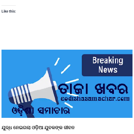
Like this:
ଯୁଦ୍ଧ ନେଇଗଲା ଓଡ଼ିଆ ଯୁବକଙ୍କ ଜୀବନ