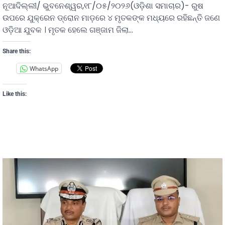
ନୂଆଦିଲ୍ଲୀ/ ଭୁବନେଶ୍ୱର,୧୮/୦୫/୨୦୨୬(ଓଡ଼ିଶା ସମାଚାର)- ରୁଷ
ଉପରେ ଯୁକ୍ରେନ ଡ୍ରୋନ ମାଡ଼ରେ ୪ ମୃତକଙ୍କ ମଧ୍ୟରେ ରହିଛନ୍ତି ଜଣେ
ଓଡ଼ିଆ ଯୁବକ । ମୃତକ ହେଲେ ଗଞ୍ଜାମ ଜିଲା…
Share this:
WhatsApp
Like this: