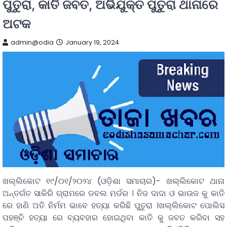
ପୁତୁରା, କାତି ଜବତ, ଅଭିଯୁକ୍ତ ପୁତୁରା ଥାନାରେ
ଅଟକ
admin@odia
January 19, 2024
ଖଲ୍ଲିକୋଟ ୧୯/୦୧/୨୦୨୪ (ଓଡ଼ିଶା ସମାଚାର)- ଖଲ୍ଲିକୋଟ ଥାନା
ଅନ୍ତର୍ଗତ ସାକିରି ଗ୍ରାମରେ ଡବଲ ମର୍ଡର । ନିଜ ଦାଦା ଓ ଭାଉଜ କୁ କାତି
ରେ ହାଣି ଅତି ନିର୍ମମ ଭାବେ ହତ୍ୟା କରିଛି ପୁତୁରା ।ଖଲ୍ଲିକୋଟ ପୋଲିସ
ପହଞ୍ଚି ହତ୍ୟା ରେ ବ୍ୟବହାର ହୋଇଥିବା କାତି କୁ ଜବତ କରିବା ସହ