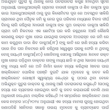
ଅଭିଯୁକ୍ତ ପୁତୁରା କୁ ଥାନାକୁ ନେଇ ପଚରାଉଚରା କରୁଛି ।ମିଳିଥିବା ସୂଚନା
ଅନୁଯାୟୀ, ପାଳଧୁଆପଲ୍ଲି ଗ୍ରାମର ବାଉରୀ ଡାକୁଆ ଓ ଶିବ ଡାକୁଆ ଦୁଇ
ଭାଇ ।ପାଳଧୁଆପଲ୍ଲୀ ଠାରୁ ଦୁଇ କିଲୋମିଟର ଦୂର ରେ ଅବସ୍ଥିତ ସାକିରି
ଗ୍ରାମରେ ଥିବା ପୈତୃକ ଜମି କୁ ନେଇ ଦୁଇ ପରିବାର ମଧ୍ୟରେ ବିବାଦ ଦୀର୍ଘ
ଦିନରୁ ଲାଗି ରହିଥିଲା ।ବାଉରୀ ଡାକୁଆ ଙ୍କ ପୁଅ ଡାକ୍ତର ଡାକୁଆ ସାକିରି
ଗ୍ରାମ ଜମି ନିକଟରେ ଏକ ଛୋଟିଆ ଘର କରି ରହୁଥିଲେ ।ଆଜି କୌଣସି
କାରଣରୁ ରକ୍ତ ମୁଖା ହୋଇ ଯାଇଥିଲା ଡାକ୍ତର ।ଅପରାହ୍ନ ରେ ଜମି ରେ
କାମ କରୁଥିବା ଦାଦା ଶିବ ଡାକୁଆ(୬୮) ଙ୍କୁ କାତି ରେ ହାଣି ହତ୍ୟା କରିବା
ପରେ ନିଜ ଘର ନିକଟରେ ଛକି ରହିଥିଲା ।ଶ୍ୱଶୁର ଘରକୁ ଫେରି ନ ଥିବାରୁ
ବୋହୂ ଜୟନ୍ତୀ ଡାକୁଆ(୪୦) ଖୋଜିବାକୁ ସେଠାକୁ ଆସିଥିଲେ ।ତେବେ ରକ୍ତ
ମୁଖା ହୋଇ ପଡ଼ିଥିବା ଡାକ୍ତର ତାଙ୍କୁ ମଧ୍ୟ ଛାଡି ନ ଥିଲା ।ଭାଉଜ ଜୟନ୍ତୀ
ଙ୍କୁ ମଧ୍ୟ କାତି ରେ ଅତି ନିର୍ମମ ଭାବେ ହତ୍ୟା କରିଥିଲା ।ଖବର ପାଇ
ଖଲ୍ଲିକୋଟ ପୋଲିସ ପହଞ୍ଚି ଦୁଇଟି ଯାକ ମୃତଦେହ କୁ ଜବତ କରି
ଖଲ୍ଲିକୋଟ ଗୋଷ୍ଠୀ ସ୍ୱାସ୍ଥ୍ୟ କେନ୍ଦ୍ର କୁ ପଠାଇ ଥିବା ବେଳେ
ଅଭିଯୁକ୍ତ ପୁତୁରା ଡାକ୍ତର କୁ ଥାନାକୁ ଆଣି ପଚରାଉଚରା କରୁଛନ୍ତି ।ତାଠାରୁ
ହତ୍ୟା ରେ ବ୍ୟବହାର ହୋଇଥିବା କାତି କୁ ଜବତ କରାଯାଇଛି ବୋଲି ଥାନା
ଅଧିକାରୀ ଜଗନ୍ନାଥ ମଲ୍ଲିକ କହିଛନ୍ତି ।ଏ ସମ୍ପର୍କରେ ଖଲ୍ଲିକୋଟ ଥାନା
କେସ ନମ୍ବର ୪୦/୨୦୨୪ ଅନୁଯାୟୀ ଏକ ହତ୍ୟା ମାମଲା ରୁଜ୍ଜୁ ହୋଇଥିବା
ଜଣାପଡିଛି ।ଶନିବାର ସକାଳୁ ଉଭୟ ମୃତଦେହ କୁ ବ୍ୟବଚ୍ଛେଦ ପାଇଁ