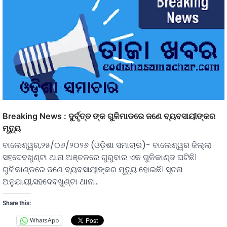
Breaking News : ଦୁର୍ବୃତ୍ତ ଙ୍କ ଗୁଳିମାଡରେ ଜଣେ ବ୍ୟବସାୟୀଙ୍କର
ମୃତ୍ୟୁ
ବାଲେଶ୍ୱର,୨୫/୦୬/୨୦୨୬ (ଓଡ଼ିଶା ସମାଚାର)- ବାଲେଶ୍ୱର ଜିଲ୍ଲା
ସହଦେବଖୁଣ୍ଟା ଥାନା ଅଞ୍ଚଳରେ ଗୁରୁବାର ଏକ ଗୁଳିକାଣ୍ଡ ଘଟିଛି।
ଗୁଳିକାଣ୍ଡରେ ଜଣେ ବ୍ୟବସାୟୀଙ୍କର ମୃତ୍ୟୁ ହୋଇଛି। ସୂଚନା
ଅନୁଯାୟୀ,ସହଦେବଖୁଣ୍ଟା ଥାନା…
Share this:
WhatsApp