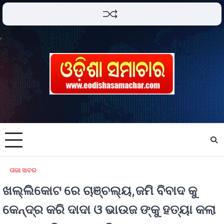
ତାଜା ଖବର
ଖଲ୍ଲିକୋଟ ରେ ଚାଞ୍ଚଲ୍ୟ,ଜମି ବିବାଦ କୁ
କେନ୍ଦ୍ର କରି ଦାଦା ଓ ଭାଉଜ ଙ୍କୁ ହତ୍ୟା କଲା