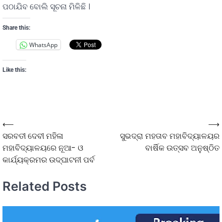
ପଠାଯିବ ବୋଲି ସୂଚନା ମିଳିଛି ।
Share this:
WhatsApp
Like this:
⟵
⟶
ସରବତୀ ଦେବୀ ମହିଳା
ସୁଭଦ୍ରା ମହତାବ ମହାବିଦ୍ୟାଳୟର
ମହାବିଦ୍ୟାଳୟରେ ନୂଆ- ଓ
ବାର୍ଷିକ ଉତ୍ସବ ଅନୁଷ୍ଠିତ
କାର୍ଯ୍ୟକ୍ରମର ଉଦ୍‌ଘାଟନୀ ପର୍ବ
Related Posts