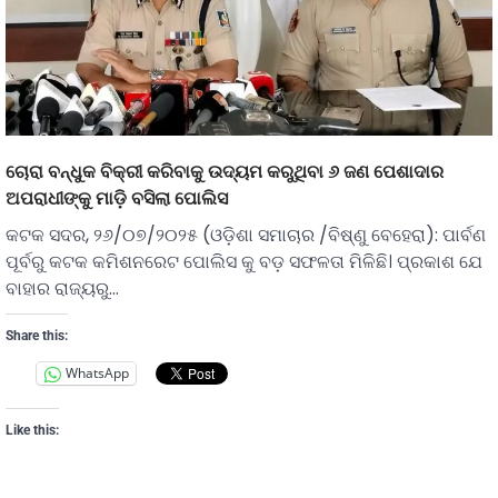
ଚୋରା ବନ୍ଧୁକ ବିକ୍ରୀ କରିବାକୁ ଉଦ୍ୟମ କରୁଥିବା ୬ ଜଣ ପେଶାଦାର
ଅପରାଧୀଙ୍କୁ ମାଡ଼ି ବସିଲା ପୋଲିସ
କଟକ ସଦର, ୨୬/୦୭/୨୦୨୫ (ଓଡ଼ିଶା ସମାଚାର /ବିଷ୍ଣୁ ବେହେରା): ପାର୍ବଣ
ପୂର୍ବରୁ କଟକ କମିଶନରେଟ ପୋଲିସ କୁ ବଡ଼ ସଫଳତା ମିଳିଛି। ପ୍ରକାଶ ଯେ
ବାହାର ରାଜ୍ୟରୁ…
Share this:
WhatsApp
Like this: