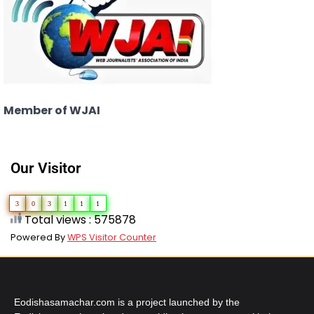
Member of WJAI
Our Visitor
3
0
3
1
1
1
Total views : 575878
Powered By
WPS Visitor Counter
Eodishasamachar.com is a project launched by the