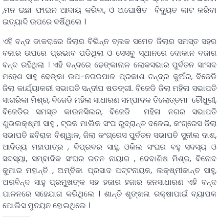
,ମନ ଇଛା ଫାଇନ ଆଦାୟ କରିବା, ଓ ଅଘୋଷିତ ବିଦୁ୍ୟତ କାଟ କରିବା
ଇତ୍ୟାଦି ଉପରେ ବର୍ଷିଥିଲେ ।
ଏହି ବନ୍ଦ ଡାକରାରେ ଜିଲାର ବିଭିନ୍ନ ବ୍ଲକ ସମେତ ଜିଲାର ସମସ୍ତ ସହର
ବଜାର ଉପରେ ପ୍ରଭାବ ପଡିଥିଲା ଓ ସେସବୁ ସ୍ଥାନରେ ଦୋକାନ ବଜାର
ବନ୍ଦ ରହିଥିଲା । ଏହି ବନ୍ଦରେ ଢେଙ୍କାନାଳ ଲୋକସଭାର ପୁର୍ବତନ ସାଂସଦ
ମହେଶ ସାହୁ ଢେଙ୍କା ଉପ-ନଗରପାଳ ପ୍ରକାଶ ଚନ୍ଦ୍ର କୁଅଁର, ବିଜେଡି
ଜିଲା କାର୍ଯ୍ୟାକରୀ ସଭାପତି ସନ୍ଦୀପ ଷଡଙ୍ଗୀ. ବିଜେଡି ଜିଲା ମହିଳା ସଭାପତି
ସାଗରିକା ମିଶ୍ର, ବିଜେଡି ମହିଳା ସାଧାରଣ ସମ୍ପାଦକ ତିଲୋତ୍ତମା ଚୌଧୁରୀ,
ବିଜେଡିର ସମସ୍ତ କାଉନସିଲର, ବିଜେଡି ମହିଳା ନଗର ସଭାପତି
ଶୁଭଲକ୍ଷ୍ମୀ ସାହୁ , ଟ୍ରକ ମାଲିକ ସଂଘ ରୁଦ୍ରାନ୍ତ ଦଳେଇ, କଂଗ୍ରେସ ଜିଲା
ସଭାପତି ଛବିରାଜ ବିଶ୍ୱାଳ, ଜିଲା କଂଗ୍ରେସ ପୁର୍ବତନ ସଭାପତି ସୁନୀଲ ଦାଶ,
ଆଦିତ୍ୟ ମହାପାତ୍ର , ବିପ୍ରବର ସାହୁ, ଓକିଲ ସଂଘର ବହୁ ସଦସ୍ୟ ଓ
ସଦସ୍ୟା, ସମ୍ବାଦିକ ସଂଘର ରତନ ନାୟାର , ଦେବାଶିଷ ମିଶ୍ର, ବିନୋଦ
କୁମାର ମହାନ୍ତି , ଅମ୍ବିକା ପ୍ରସାଦ ପଟ୍ଟନାୟକ, ଲକ୍ଷ୍ମୀକାନ୍ତ ସାହୁ,
ଅରବିନ୍ଦ ସାହୁ ପ୍ରମୁଖଙ୍କ ସହ ହଜାର ହଜାର ଜନସାଧାରଣ ଏହି ବନ୍ଦ
ପାଳନରେ ସହେଯାଗ କରିଥିଲେ । ଶାନ୍ତି ଶୃଙ୍ଖଳା ରକ୍ଷାପାଇଁ ବ୍ୟାପକ
ପୋଲିସ ମୁତୟନ ହୋଇଥିଲେ ।