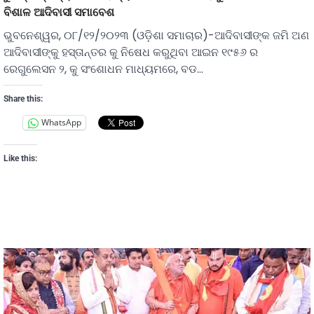
ବିଶାଳ ଆଦିବାସୀ ସମାବେଶ
ଭୁବନେଶ୍ୱର, ୦୮/୧୨/୨୦୨୩ (ଓଡ଼ିଶା ସମାଚାର)-ଆଦିବାସୀଙ୍କ ଜମି ଅଣ
ଆଦିବାସୀଙ୍କୁ ହସ୍ତାନ୍ତର କୁ ନିଷେଧ କରୁଥିବା ଆଇନ ୧୯୫୬ ର
ରେଗୁଲେସନ ୨, କୁ ସଂଶୋଧନ ମାଧ୍ୟମରେ, ବଡ…
Share this:
WhatsApp
Like this: