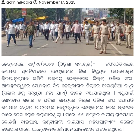
admin@odia
November 17, 2025
ଢେଙ୍କାନାଳ, ୧୭/୧୧/୨୦୨୫ (ଓଡ଼ିଶା ସମାଚାର)- ଟିପିସିଓଡିଏଲର
ଶୋଷଣ ପ୍ରତିବାଦରେ ଢେଙ୍କାନାଳ ଜିଲା ବିଦୁ୍ୟତ ଉପଭୋକ୍ତା
କି୍ରୟାନୁଷ୍ଠାନ କମିଟି ପକ୍ଷରୁ ଢେଙ୍କାନାଳ ଜିଲ୍ଲା ଓକିଲ ସଂଘ
ଆବାହକତ୍ୱରେ ସୋମବାର ଦିନ ଢେଙ୍କାନାଳ ଜିଲାରେ ୧୨ଘଣ୍ଟିଆ ବନ୍ଦ
(ସକାଳ ୬ରୁ ସଦ୍ଧ୍ୟା ୬ଟା ଯାଏ) ଡାକରା ଦିଆଯାଇଥିଲା । ଏଥିପାଇଁ
ସୋମବାର ସକାଳ ୬ ଘଟିକା ସମୟରେ ଜିଲ୍ଲା ଓକିଲ ସଂଘ ସଭାପତି
ଗୋପାଳ ଚନ୍ଦ୍ର ପାତ୍ରଙ୍କ ନେତୃତ୍ୱରେ ଢେଙ୍କାନାଳ ରେଳ ଷ୍ଟେସନ
ଠାରେ ରେଳ ରୋକ କରାଯାଇଥିଲା । ପରେ ୫୫ ନମ୍ବର ଜାତୀୟ ରାଜପଥର
କୋରିହାଁ ବାଇପାସ, କଣ୍ଟାନାଳୀ ବାଇପାସ, ମହିସାପାଟଏବଂ କଲେଜ
ବାଇପାସ ଠାରେ ଆନେ୍ଦାଳନକାରୀମାନେ ଯାନବାହାନ ଅଟାକଇଥିଲେ ।