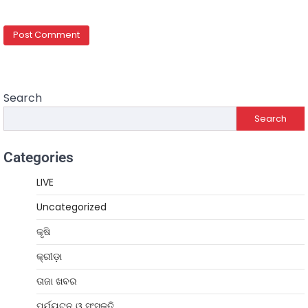
Search
Search
Categories
LIVE
Uncategorized
କୃଷି
କ୍ରୀଡ଼ା
ତାଜା ଖବର
ପର୍ଯ୍ୟଟନ ଓ ସଂସ୍କୃତି