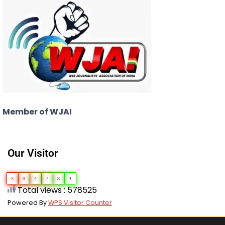
Member of WJAI
Our Visitor
3
0
4
7
8
3
Total views : 578525
Powered By
WPS Visitor Counter