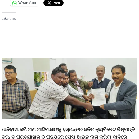
WhatsApp
Like this:
ଆଦିବାସୀ ଜମି ଅଣ ଆଦିବାସୀଙ୍କୁ ହସ୍ତାନ୍ତର ଜନିତ କ୍ୟବିନେଟ ନିଷ୍ପତ୍ତି
ତୁରନ୍ତ ପ୍ରତ୍ୟାହାର ଓ ରାଜ୍ୟରେ ପେସା ଆଇନ ଲାଗୁ କରିବା ଦାବିରେ