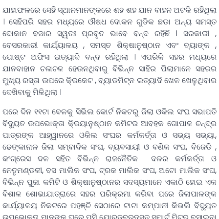
ଯାହାଫଳରେ ସେହି ସ୍ଥାନମାନଙ୍କରେ ଶହ ଶହ ଯାନ ବାହନ ଅଟକି ରହିଥିଲା
। ସେହିପରି ସହର ମଧ୍ୟରେ ଔଷଧ ଦୋକନ ଗୁଡିକ ଛଡା ଅନ୍ୟ ସମସ୍ତ
ଦୋକାନ ବଜାର ସ୍ୱତଃ ପ୍ରବୃତ ଭାବେ ବନ୍ଦ ରହିଛି । ସରକାରୀ ,
ବେସରକାରୀ କାର୍ଯ୍ୟାଳୟ , ସମସ୍ତ ଶିକ୍ଷାନୁଷ୍ଠାନ ଏବଂ ବ୍ୟାଙ୍କ ,
ପୋଷ୍ଟ ଅଫିସ ଇତ୍ୟାଦି ବନ୍ଦ ରହିଥିଲା । ଏପରିକି ସହର ମଧ୍ୟରେ
ଯାନବାହାନ ଚଳାଚଳ ହେଉନଥିବାରୁ ବିଭିନ୍ନ ସାହିର ପିଲାମାନେ ସହରର
ମୁଖ୍ୟ ରସ୍ତା ଉପରେ କି୍ରକେଟ , ବ୍ୟାଡମିଟ୍ନ ଇତ୍ୟାଦି ଖେଳ ଖେଳୁଥିବାର
ଦେଖିବାକୁ ମିଳିଥିଲା ।
ପରେ ଦିନ ୧୧ଟା ବେଳକୁ ସିଭିଲ କୋର୍ଟ ନିକଟରୁ ଜିଲା ଓକିଲ ସଂଘ ସଭାପତି
ବିଦୁ୍ୟତ ଉପଭୋକ୍ତା କି୍ରୟାନୁଷ୍ଠାନ କମିଟର ଆବହକ ଗୋପାଳ ଚନ୍ଦ୍ର
ପାତ୍ରଙ୍କ ଆହ୍ୱାନରେ ଓକିଲ ସଂଘର କର୍ମକର୍ତ୍ତା ଓ ସଭ୍ୟ ସଭ୍ୟା,
ଢେଙ୍କାନାଳ ଜିଲା ସମ୍ବାଦିକ ସଂଘ, ବ୍ୟବସାୟୀ ଓ ବଣିକ ସଂଘ, ବିଜେଡି ,
କଂଗ୍ରେସ ଦଳ ସହିତ ବିଭିନ୍ନ ରାଜନୈତିକ ଦଳର କର୍ମକର୍ତ୍ତା ଓ
ନେତୃମଣ୍ଡଳୀ, ବସ ମାଲିକ ସଂଘ, ଟ୍ରକ ମାଲିକ ସଂଘ, ଅଟୋ ମାଲିକ ସଂଘ,
ବିଭିନ୍ନ ପୁଜା କମିଟି ଓ ଶିକ୍ଷାନୁଷ୍ଠାନର ସଦସ୍ୟମାନେ ଏକାଠି ହୋଇ ଏକ
ବିଶାଳ ଶୋଭାଯାତ୍ରାରେ ସହର ପରିକ୍ରମା କରିବା ପରେ ଜିଳାପାଳଙ୍କ
କାର୍ଯ୍ୟାଳୟ ନିକଟରେ ପହଞ୍ଚି ସେଠାରେ ଟାଟା କମ୍ପାନୀ କିଭଲି ବିଦୁ୍ୟତ
ଉପଭୋକ୍ତା ମାନଙ୍କ ଘରେ ପସି ଯୋରଜବରଦସ୍ତ ସ୍ମାର୍ଟ ମିଟର ବସାଇବା