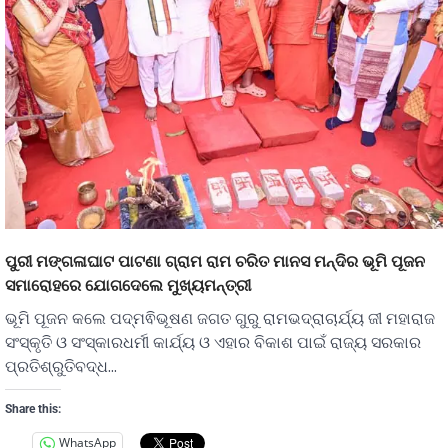
ପୁରୀ ମଙ୍ଗଳାଘାଟ ପାଟଣା ଗ୍ରାମ ରାମ ଚରିତ ମାନସ ମନ୍ଦିର ଭୂମି ପୂଜନ
ସମାରୋହରେ ଯୋଗଦେଲେ ମୁଖ୍ୟମନ୍ତ୍ରୀ
ଭୂମି ପୂଜନ କଲେ ପଦ୍ମଵିଭୂଷଣ ଜଗତ ଗୁରୁ ରାମଭଦ୍ରାଚାର୍ଯ୍ୟ ଜୀ ମହାରାଜ
ସଂସ୍କୃତି ଓ ସଂସ୍କାରଧର୍ମୀ କାର୍ଯ୍ୟ ଓ ଏହାର ବିକାଶ ପାଇଁ ରାଜ୍ୟ ସରକାର
ପ୍ରତିଶ୍ରୁତିବଦ୍ଧ…
Share this:
WhatsApp