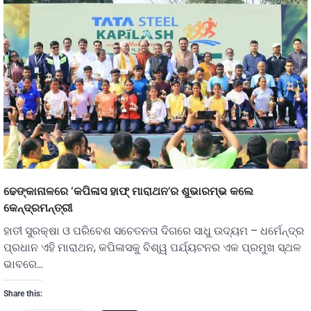
ଢେଙ୍କାନାଳରେ ‘କପିଳାସ ହାଫ୍ ମାରାଥନ’ର ଶୁଭାରମ୍ଭ କଲେ
କେନ୍ଦ୍ରମନ୍ତ୍ରୀ
ହାତୀ ସୁରକ୍ଷା ଓ ପରିବେଶ ସଚେତନତା ଦିଗରେ ସାଧୁ ଉଦ୍ୟମ – ଧର୍ମେନ୍ଦ୍ର
ପ୍ରଧାନ ଏହି ମାରାଥନ, କପିଳାସକୁ ବିଶ୍ୱ ପର୍ଯ୍ୟଟନର ଏକ ପ୍ରମୁଖ ସ୍ଥଳ
ଭାବରେ…
Share this: