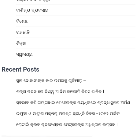
ବାଣିଜ୍ୟ ବ୍ୟବସାୟ
ବିଶେଷ
ରାଜନୀତି
ଶିକ୍ଷା
ସ୍ୱାସ୍ଥ୍ୟ
Recent Posts
ସୁନା ଦୋକାନୀଙ୍କ କାର ଉପରକୁ ଗୁଳିମାଡ଼ –
ଶଙ୍ଖ ଭବନ ରେ ବିଶ୍ୱ ଆଦିମ ଜନଜାତି ଦିବସ ପାଳିତ ।
ସ୍ଵଭାବ କବି ଗଙ୍ଗାଧର ମେହେରଙ୍କ ଜୟନ୍ତୀରେ ଶ୍ରଦ୍ଧାସୁମନ ଅର୍ପଣ
ଇଫୁନା ଓ ଉଫୁନା ପକ୍ଷରୁ ଅଗଷ୍ଟ କ୍ରାନ୍ତି ଦିବସ -୨୦୨୬ ପାଳିତ
ରୋଟାରି କ୍ଲବ ଭୁବନେଶ୍ବର ମେଟ୍ରୋଙ୍କ ଅଧିଷ୍ଠାନ ଉତ୍ସବ ।