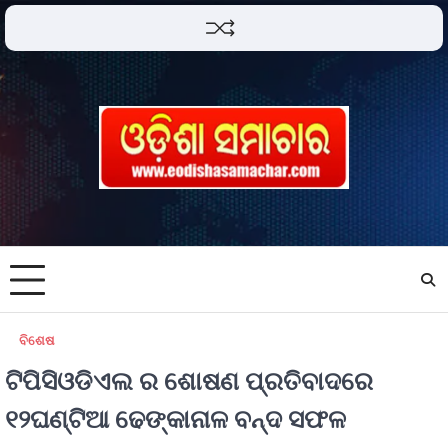
ବିଶେଷ
ଟିପିସିଓଡିଏଲ ର ଶୋଷଣ ପ୍ରତିବାଦରେ
୧୨ଘଣ୍ଟିଆ ଢେଙ୍କାନାଳ ବନ୍ଦ ସଫଳ