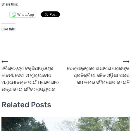
Share this:
WhatsApp
Like this:
⟵
⟶
ହରିଶ୍ଚନ୍ଦ୍ର ବକ୍ସିପାତ୍ରଙ୍କ
ବେଙ୍ଗାଲୁରୁରେ ସାଧାରଣ ଲୋକଙ୍କ
ଜୀବନୀ, ସେବା ଓ ମୂଲ୍ୟବୋଧ
ପ୍ରତିକ୍ରିୟା ସହିତ ଓଡ଼ିଶା ପରବ
ଅନ୍ୟମାନଙ୍କ ପାଇଁ ପ୍ରେରଣାର
ସଫଳତାର ସହିତ ଶେଷ ହୋଇଛି
ଉତ୍ସ ହୋଇ ରହିବ : ରାଜ୍ୟପାଳ
Related Posts