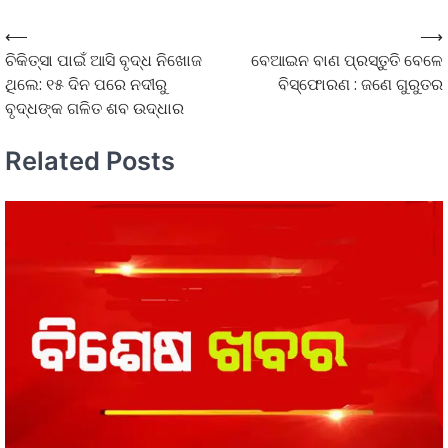
⟵
⟶
ଚିକିତ୍ସା ପାଇଁ ଆସି ବୃଦ୍ଧ ନିଖୋଜ
ବେଆଇନ ବାଣ ପ୍ରସ୍ତୁତି ବେଳେ
ଥିଲେ: ୧୫ ଦିନ ପରେ ନଦୀରୁ
ବିସ୍ଫୋରଣ : ଜଣେ ଗୁରୁତର
ବୃଦ୍ଧଙ୍କ ଗଳିତ ଶବ ଉଦ୍ଧାର
Related Posts