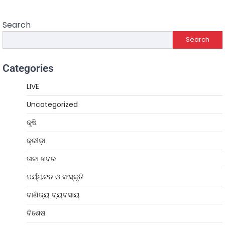
Search
Search
Categories
LIVE
Uncategorized
କୃଷି
କ୍ରୀଡ଼ା
ତାଜା ଖବର
ପର୍ଯ୍ୟଟନ ଓ ସଂସ୍କୃତି
ବାଣିଜ୍ୟ ବ୍ୟବସାୟ
ବିଶେଷ