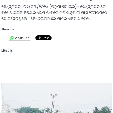
କେନ୍ଦ୍ରାପଡ଼ା, ୦୧/୦୩/୨୦୨୪ (ଓଡ଼ିଶା ସମାଚାର)- କେନ୍ଦ୍ରାପଡାରେ
ବିନୋଥ ଯୁଗଳ କିଶୋର ଏସପି ଭାବରେ ଗତ ଜାନୁଆରୀ ମାସ ୨୮ତାରିଖରେ
ଯୋଗଦେଇଥିଲେ । କେନ୍ଦ୍ରାପଡାରେ ମାତ୍ର ଏକମାସ ୨ଦିନ…
Share this:
WhatsApp
Like this: