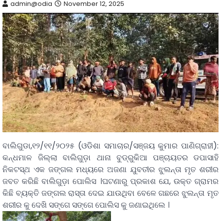
admin@odia
November 12, 2025
ବାଲିଗୁଡା,୧୨/୧୧/୨୦୨୫ (ଓଡିଶା ସମାଚାର/ସଞ୍ଜୟ କୁମାର ପାଣିଗ୍ରାହୀ):
କନ୍ଧମାଳ ଜିଲ୍ଲା ବାଲିଗୁଡ଼ା ଥାନା ବୁଡ୍ରୁକିଆ ପଞ୍ଚାୟତର ଡପାସାହି
ନିକଟସ୍ଥ ଏକ ଜଙ୍ଗଲ ମଧ୍ୟରେ ଅଜଣା ଯୁବତୀର ଝୁଲନ୍ତା ମୃତ ଶରୀର
ଜବତ କରିଛି ବାଲିଗୁଡ଼ା ପୋଲିସ ।ଘଟଣାରୁ ପ୍ରକାଶ ଯେ, ଉକ୍ତ ଗ୍ରାମର
କିଛି ବ୍ୟକ୍ତି ଜଙ୍ଗଲ ରାସ୍ତା ଦେଇ ଯାଉଥିବା ବେଳେ ଗଛରେ ଝୁଲନ୍ତା ମୃତ
ଶରୀର କୁ ଦେଖି ସଙ୍ଗେ ସଙ୍ଗେ ପୋଲିସ କୁ ଜଣାଇଥିଲେ ।