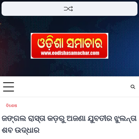
ବିଶେଷ
ଜଙ୍ଗଲ ରାସ୍ତା କଡ଼ରୁ ଅଜଣା ଯୁବତୀର ଝୁଲନ୍ତା
ଶବ ଉଦ୍ଧାର