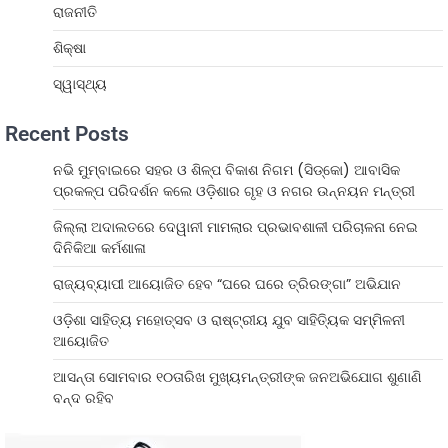
ରାଜନୀତି
ଶିକ୍ଷା
ସ୍ୱାସ୍ଥ୍ୟ
Recent Posts
ନଭି ମୁମ୍ବାଇରେ ସହର ଓ ଶିଳ୍ପ ବିକାଶ ନିଗମ (ସିଡ୍‌କୋ) ଆବାସିକ
ପ୍ରକଳ୍ପ ପରିଦର୍ଶନ କଲେ ଓଡ଼ିଶାର ଗୃହ ଓ ନଗର ଉନ୍ନୟନ ମନ୍ତ୍ରୀ
ଜିଲ୍ଲା ଅଦାଲତରେ ଦେୱାନୀ ମାମଲାର ପ୍ରଭାବଶାଳୀ ପରିଚାଳନା ନେଇ
ଦିନିକିଆ କର୍ମଶାଳା
ରାଜ୍ୟବ୍ୟାପୀ ଆୟୋଜିତ ହେବ “ଘରେ ଘରେ ତ୍ରିରଙ୍ଗା” ଅଭିଯାନ
ଓଡ଼ିଶା ସାହିତ୍ୟ ମହୋତ୍ସବ ଓ ରାଷ୍ଟ୍ରୀୟ ଯୁବ ସାହିତ୍ୟିକ ସମ୍ମିଳନୀ
ଆୟୋଜିତ
ଆସନ୍ତା ସୋମବାର ୧୦ତାରିଖ ମୁଖ୍ୟମନ୍ତ୍ରୀଙ୍କ ଜନଅଭିଯୋଗ ଶୁଣାଣି
ବନ୍ଦ ରହିବ