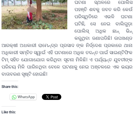
ଘଟଣା ସ୍ଥଳରେ ପୋଲିସ
ପହଞ୍ଚି ଶବକୁ ଜବତ କରି କେଉଁ
ପରିସ୍ଥିତିରେ ଏଭଳି ଘଟଣା
ଘଟିଛି, ସେ ନେଇ ବାଲିଗୁଡ଼ା
ପୋଲିସ୍ ଅଧିକ ଛାନ୍ ଭିନ୍
କରୁଥିବା ଜଣାପଡିଛି। ଉପଖଣ୍ଡ
ଆରକ୍ଷୀ ଅଧକାରୀ ରାମେନ୍ଦ୍ର ପ୍ରସାଦ ଙ୍କ ନିର୍ଦ୍ଦେଶ ପ୍ରକାରେ ଥାନା
ଅଧିକାରୀ ସମ୍ବିତ ସ୍ୱାଇଁ ଏହି ଘଟଣାରେ ଅଧିକ ତଦନ୍ତ ପାଇଁ ସାଇଣ୍ଟିଫିକ
ଟିମ୍ ସହିତ ଯୋଗାଯୋଗ କରିଥିବା ସୂଚନା ମିଳିଛି। ଏ ପର୍ଯ୍ୟନ୍ତ ଯୁବତୀଙ୍କ
ପରିଚୟ ମିଳି ପାରିନଥିବା ବେଳେ ଘଟଣାକୁ ନେଇ ଅଞ୍ଚଳରେ ଏକ ଭୟର
ବାତାବରଣ ସୃଷ୍ଟି ହୋଇଛି।
Share this:
WhatsApp
Like this: