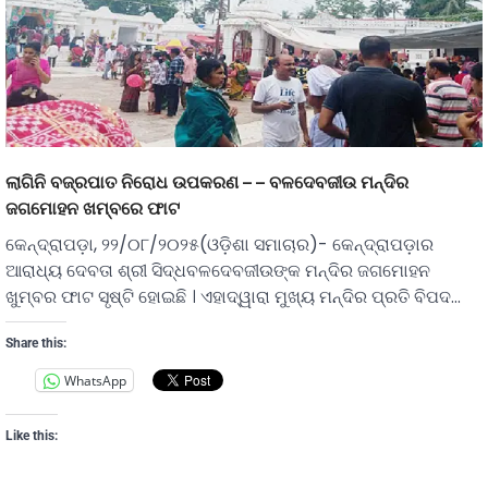
ଲାଗିନି ବଜ୍ରପାତ ନିରୋଧ ଉପକରଣ – – ବଳଦେବଜୀଉ ମନ୍ଦିର
ଜଗମୋହନ ଖମ୍ବରେ ଫାଟ
କେନ୍ଦ୍ରାପଡ଼ା, ୨୨/୦୮/୨୦୨୫(ଓଡ଼ିଶା ସମାଚାର)- କେନ୍ଦ୍ରାପଡ଼ାର
ଆରାଧ୍ୟ ଦେବତା ଶ୍ରୀ ସିଦ୍ଧବଳଦେବଜୀଉଙ୍କ ମନ୍ଦିର ଜଗମୋହନ
ଖୁମ୍ବର ଫାଟ ସୃଷ୍ଟି ହୋଇଛି । ଏହାଦ୍ୱାରା ମୁଖ୍ୟ ମନ୍ଦିର ପ୍ରତି ବିପଦ…
Share this:
WhatsApp
Like this: