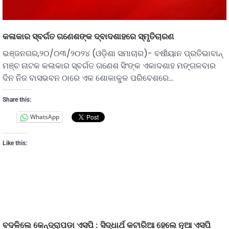
କଳାକାର ସ୍ବର୍ଗତ ଗଣେଶଙ୍କ ଦ୍ବାଦଶାହରେ ସ୍ମୃତିଚାରଣ
ଭଞ୍ଜନଗର,୨୦/୦୩/୨୦୨୪ (ଓଡ଼ିଶା ସମାଚାର)- ବର୍ଷୀୟାନ ପ୍ରତିଭାବାନ୍
ମଞ୍ଚ ନାଟକ କଳାକାର ସ୍ବର୍ଗତ ଗଣେଶ ସିଂଙ୍କ ଏକାଦଶାହ ମଙ୍ଗଳବାର
ଦିନ ନିଜ ବାସଭବନ ଠାରେ ଏକ ଶୋକାକୁଳ ପରିବେଶରେ…
Share this:
WhatsApp
Like this:
ବଦଳିଲେ କେନ୍ଦ୍ରାପଡା ଏସପି : ସିଦ୍ଧାର୍ଥ କଟାରିଆ ହେଲେ ନୂଆ ଏସପି