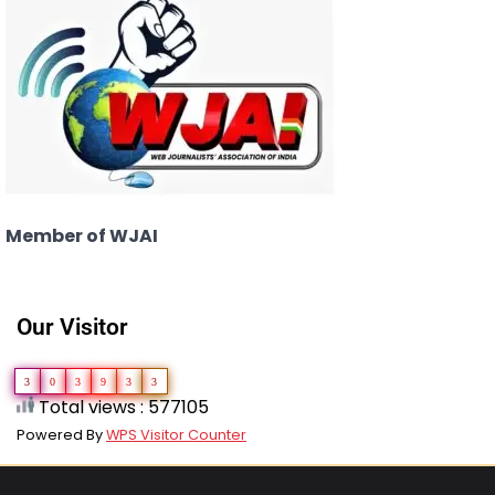
Member of WJAI
Our Visitor
3
0
3
9
3
3
Total views : 577105
Powered By
WPS Visitor Counter