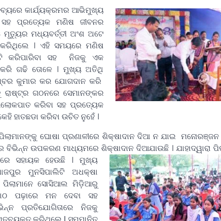
୍ତବ୍ୟରେ କାର୍ଯ୍ୟକ୍ରମର ଆଭିମୁଖ୍ୟ
ା ସହ ପ୍ରତ୍ୟେକ ମଣିଷ ଜୀବନର
ମୃତ୍ୟୁର ମଧ୍ୟବର୍ତ୍ତୀ ଅଂଶ ଅଟେ
ରିଥିଲେ । ଏହି ସମୟରେ ମଣିଷ
ଟି କରିପାରିବା ସହ ନିଜକୁ ଏକ
 କରି ଗଢି ତୋଳେ । ମୁଖ୍ୟ ଅତିଥି
ଅମ୍ବର କୁମାର କର ଯୋଗଦାନ କରି
୍କୁ ରାଷ୍ଟ୍ର ଗଠନରେ ସେମାନଙ୍କର
 ଆଲୋକପାତ କରିବା ସହ ପ୍ରତ୍ୟେକ
ହି ହାତଛଡା କରିବା ଉଚିତ ନୁହେଁ ।
ିଲାମାନଙ୍କୁ ଘୋଷା ପ୍ରଣାଳୀରେ ଶିକ୍ଷାଦାନ ଦିଆ ନ ଯାଇ ମନୋରଞ୍ଜନ
େ ବିଭିନ୍ନ ଉପକରଣ ମାଧ୍ୟମରେ ଶିକ୍ଷାଦାନ ଦିଆଯାଉଛି । ଯାହାଦ୍ୱାରା ପ
ାଶରେ ସହାୟକ ହେଉଛି ।
ମୁଖ୍ୟ
ାଜପୁର ମୁନସିପାଲିଟି ଅଧକ୍ଷା
 ପିଲାମାନେ ସୋସିଆଲ ମିଡ଼ିଆରୁ
ପାଠ ପଢ଼ାରେ ମନ ଦେବା ସହ
ିନ୍ନ ପ୍ରତିଯୋଗିତାରେ ନିଜକୁ
ମତବ୍ୟକ୍ତ କରିଥିଲେ l ସମ୍ମାନିତ