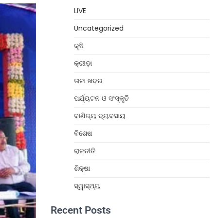
LIVE
Uncategorized
କୃଷି
କ୍ରୀଡ଼ା
ତାଜା ଖବର
ପର୍ଯ୍ୟଟନ ଓ ସଂସ୍କୃତି
ବାଣିଜ୍ୟ ବ୍ୟବସାୟ
ବିଶେଷ
ରାଜନୀତି
ଶିକ୍ଷା
ସ୍ୱାସ୍ଥ୍ୟ
Recent Posts