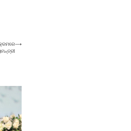
୍ୟକ୍ରମରେ
⟶
ମନ୍ତ୍ରୀ