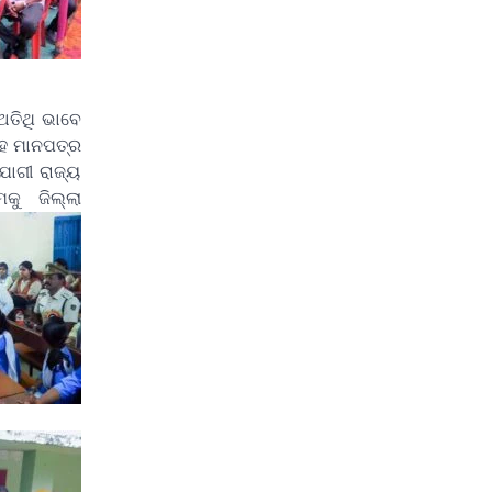
ଅତିଥି ଭାବେ
 ସହ ମାନପତ୍ର
ଯୋଗୀ ରାଜ୍ୟ
ମକୁ ଜିଲ୍ଲା