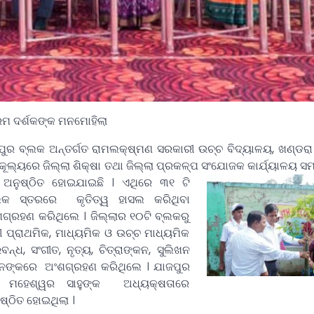
ଦର୍ଶକଙ୍କ ମନମୋହିଲା
ପୁର ବ୍ଲକ ଅନ୍ତର୍ଗତ ରାମଲକ୍ଷ୍ମଣ ସରକାରୀ ଉଚ୍ଚ ବିଦ୍ୟାଳୟ, ଖଣ୍ଡ
କୂଲ୍ୟରେ ଜିଲ୍ଲା ଶିକ୍ଷା ତଥା ଜିଲ୍ଲା ପ୍ରକଳ୍ପ ସଂଯୋଜକ କାର୍ଯ୍ୟାଳୟ ସମ
୫ ଅନୁଷ୍ଠିତ ହୋଇଯାଇଛି ।
ଏଥିରେ ୩୧ ଟି
୍ଲକ ସ୍ତରରେ କୃତିତ୍ୱ ହାସଲ କରିଥିବା
ଶଗ୍ରହଣ କରିଥିଲେ । ଜିଲ୍ଲାର ୧୦ଟି ବ୍ଲକରୁ
 ପ୍ରାଥମିକ, ମାଧ୍ୟମିକ ଓ ଉଚ୍ଚ ମାଧ୍ୟମିକ
ବନ୍ଧ, ସଂଗୀତ, ନୃତ୍ୟ, ଚିତ୍ରାଙ୍କନ, ସୁଲିଖନ
ାନଙ୍କରେ ଅଂଶଗ୍ରହଣ କରିଥିଲେ । ଯାଜପୁର
କାରୀ ମହେଶ୍ୱର ସାହୁଙ୍କ ଅଧ୍ୟକ୍ଷତାରେ
୍ଠିତ ହୋଇଥିଲା ।