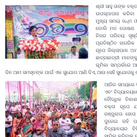
ଶ୍ରୀ ସାହୁ ତାଙ୍କ ବକ
ଉପସ୍ଥାପନା କରିବ
ମୁଖ୍ୟ ସମୟ ଜନ୍ମ ଓ 
ବୋଲି ମତ ପୋଷଣ କ
ନିଜର ପରିଚୟ ସୃଷ୍
ପ୍ରତିଷ୍ଠିତ ନାଗରିକ
ରୂପେ ଜିଲ୍ଲାପାଳ 
ଛାତ୍ରଛାତ୍ରୀ ମାନଙ
ଭୂମିକା ସମ୍ପର୍କରେ
ଦିନ ଆମ ସମସ୍ତଙ୍କ ପାଇଁ ଏକ ସୁଯୋଗ ଆଣି ଦିଏ, ଆଉ ସେହି ସୁଯୋଗକୁ କେ
ଆଜିର ସମୟରେ ପ
ଏବଂ ବିଦ୍ୟାଳୟର
ବୌଦ୍ଧିକ ବିକ
ବକ୍ତା ରୂପେ ଯ
ରଞ୍ଜୁଲତା ହୋତା
ଦୁରେଇ ରହି 
ବିଦ୍ୟାଳୟର ବିଭ
ସାମିଲ କରିବାକୁ 