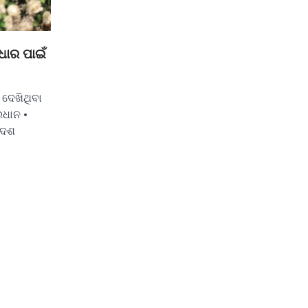
ଧାର ପାଇଁ
 ଦେଖିଥିବା
ରଧାନ •
ଦେଶ