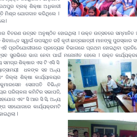
ରଥପୁର ବ୍ଲକ୍ ଶିକ୍ଷା ଅଧିକାରୀ
୍ତି ମିଶ୍ର ଯୋଗଦାନ କରିଥିଲେ ।
ିଲେ।
ାର ବିତରଣ ଉତ୍ସବ ଅନୁଷ୍ଠିତ ହୋଇଥିଲା । ଉକ୍ତ ଉତ୍ସବରେ ସମ୍ମାନିତ 
 ଶିବାନନ୍ଦ ସ୍ୱାଇଁ ଉପସ୍ଥିତ ରହି କୃତୀ ଛାତ୍ରଛାତ୍ରୀ ମାନଙ୍କୁ ପୁରସ୍କାର
 ଏହି ପ୍ରତିଯୋଗୀତାରେ ପ୍ରତ୍ୟେକ ବିଭାଗରେ ପ୍ରଥମ ହୋଇଥିବା ପ୍ରତି
ତ୍ସବ ସୁରଭିରେ ଭାଗ ନେବା ପାଇଁ ମନୋନୀତ ହେଲେ ।
ଉକ୍ତ କାର୍ଯ୍ୟକ୍ର
ୟ ସମଗ୍ର ଶିକ୍ଷାର ଏସ ଟି ଏସି ସି
ୟୋତ୍ସାମୟୀ ଧଳଙ୍କ ସହ ଅନ୍ୟ
ଂ ଜିଲ୍ଲା ଶିକ୍ଷା କାର୍ଯ୍ୟାଳୟର
 କୁମାରସେନ ସେନାପତି ବିଭିନ୍ନ
ୟର ପରିଚାଳନା କମିଟିର ସଭାପତି,
ସହଯୋଗ ଏବଂ ସି ଆର ସି ସି, ଅନ୍ୟ
ଣାଙ୍ଗ ସହଯୋଗରେ କାର୍ଯ୍ୟକ୍ରମଟି
ୋଇଥିଲା ।