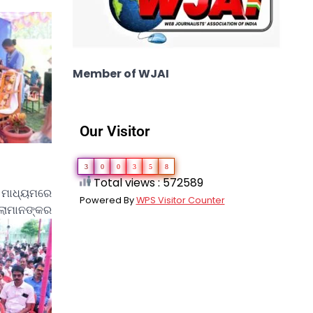
Member of WJAI
Our Visitor
3
0
0
3
5
8
Total views : 572589
 ମାଧ୍ୟମରେ
Powered By
WPS Visitor Counter
ିଲାମାନଙ୍କର