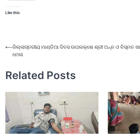
Like this:
⟵
ଜିଲ୍ଲାସ୍ତରୀୟ ମାଣ୍ଡିଆ ଦିବସ ଉପଲକ୍ଷେ ଶ୍ରୀ ଅନ୍ନ ଓ ବିସ୍ମତ ଖ
ମେଳା
Related Posts