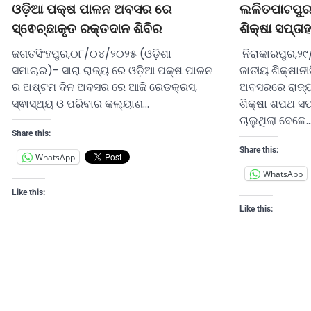
ଓଡ଼ିଆ ପକ୍ଷ ପାଳନ ଅବସର ରେ
ଲଳିତପାଟପୁର
ସ୍ଵେଚ୍ଛାକୃତ ରକ୍ତଦାନ ଶିବିର
ଶିକ୍ଷା ସପ୍ତ
ଜଗତସିଂହପୁର,୦୮/୦୪/୨୦୨୫ (ଓଡ଼ିଶା
ନିରାକାରପୁର,୨୯
ସମାଚାର)- ସାରା ରାଜ୍ୟ ରେ ଓଡ଼ିଆ ପକ୍ଷ ପାଳନ
ଜାତୀୟ ଶିକ୍ଷାନୀତି
ର ଅଷ୍ଟମ ଦିନ ଅବସର ରେ ଆଜି ରେଡକ୍ରସ,
ଅବସରରେ ରାଜ୍ୟର
ସ୍ଵାସ୍ଥ୍ୟ ଓ ପରିବାର କଲ୍ୟାଣ…
ଶିକ୍ଷା ଶପଥ ସପ
ଚାଲୁଥିଲା ବେଳେ
Share this:
Share this:
WhatsApp
WhatsApp
Like this:
Like this: