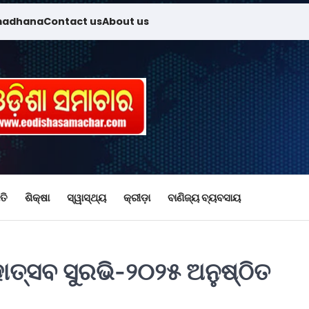
madhana
Contact us
About us
ତି
ଶିକ୍ଷା
ସ୍ୱାସ୍ଥ୍ୟ
କ୍ରୀଡ଼ା
ବାଣିଜ୍ୟ ବ୍ୟବସାୟ
ୋତ୍ସବ ସୁରଭି-୨୦୨୫ ଅନୁଷ୍ଠିତ