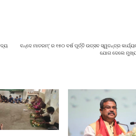
ାଦ୍ୟ
ବନ୍ଦେ ମାତରମ୍’ ର ୧୫୦ ବର୍ଷ ପୂର୍ତ୍ତି ଉତ୍ସବ ସ୍ୱତନ୍ତ୍ର କାର୍ଯ
ଯୋଗ ଦେଲେ ମୁଖ୍ୟ