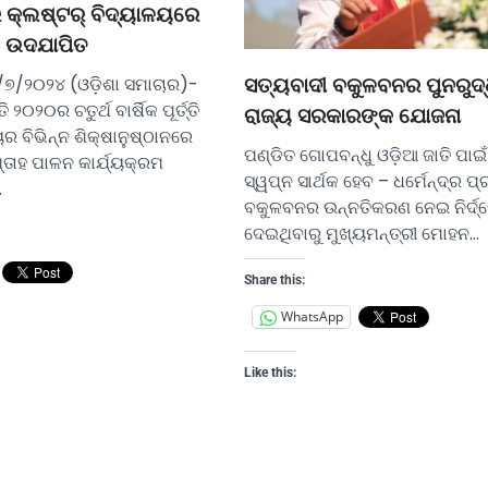
 କ୍ଲଷ୍ଟର୍ ବିଦ୍ୟାଳୟରେ
ାହ ଉଦଯାପିତ
/୭/୨୦୨୪ (ଓଡ଼ିଶା ସମାଚାର)-
ସତ୍ୟବାଦୀ ବକୁଳବନର ପୁନରୁଦ୍
 ୨୦୨୦ର ଚତୁର୍ଥ ବାର୍ଷିକ ପୂର୍ତ୍ତି
ରାଜ୍ୟ ସରକାରଙ୍କ ଯୋଜନା
 ବିଭିନ୍ନ ଶିକ୍ଷାନୁଷ୍ଠାନରେ
ପଣ୍ଡିତ ଗୋପବନ୍ଧୁ ଓଡ଼ିଆ ଜାତି ପାଇଁ
୍ତାହ ପାଳନ କାର୍ଯ୍ୟକ୍ରମ
ସ୍ୱପ୍ନ ସାର୍ଥକ ହେବ – ଧର୍ମେନ୍ଦ୍ର ପ୍
…
ବକୁଳବନର ଉନ୍ନତିକରଣ ନେଇ ନିର୍ଦ୍
ଦେଇଥିବାରୁ ମୁଖ୍ୟମନ୍ତ୍ରୀ ମୋହନ…
Share this:
WhatsApp
Like this: