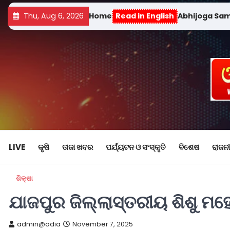
Thu, Aug 6, 2026
Home
Read in English
Abhijoga Sa
LIVE
କୃଷି
ତାଜା ଖବର
ପର୍ଯ୍ୟଟନ ଓ ସଂସ୍କୃତି
ବିଶେଷ
ରାଜନୀ
ଶିକ୍ଷା
ଯାଜପୁର ଜିଲ୍ଲାସ୍ତରୀୟ ଶିଶୁ ମହ
admin@odia
November 7, 2025