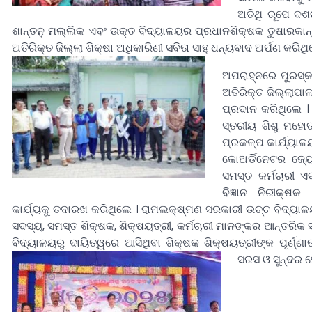
ଅତିଥି ରୂପେ ଦଶ
ଶାନ୍ତନୁ ମଲ୍ଲିକ ଏବଂ ଉକ୍ତ ବିଦ୍ୟାଳୟର ପ୍ରଧାନଶିକ୍ଷକ ତୁଷାରକାନ
ଅତିରିକ୍ତ ଜିଲ୍ଲା ଶିକ୍ଷା ଅଧିକାରିଣୀ ସବିତା ସାହୁ ଧନ୍ୟବାଦ ଅର୍ପଣ କରିଥ
ଅପରାହ୍ନରେ ପୁରସ୍କ
ଅତିରିକ୍ତ ଜିଲ୍ଲାପାଳ
ପ୍ରଦାନ କରିଥିଲେ ।
ସ୍ତରୀୟ ଶିଶୁ ମହୋ
ପ୍ରକଳ୍ପ କାର୍ଯ୍ୟାଳ
କୋଅର୍ଡିନେଟର ଜ୍
ସମସ୍ତ କର୍ମଚାରୀ ଏବ
ବିଜ୍ଞାନ ନିରୀକ୍ଷକ
କାର୍ଯ୍ୟକୁ ତଦାରଖ କରିଥିଲେ । ରାମଲକ୍ଷ୍ମଣ ସରକାରୀ ଉଚ୍ଚ ବିଦ୍ୟାଳ
ସଦସ୍ୟ, ସମସ୍ତ ଶିକ୍ଷକ, ଶିକ୍ଷୟତ୍ରୀ, କର୍ମଚାରୀ ମାନଙ୍କର ଆନ୍ତରିକ 
ବିଦ୍ୟାଳୟରୁ ଦାୟିତ୍ୱରେ ଆସିଥିବା ଶିକ୍ଷକ ଶିକ୍ଷୟତ୍ରୀଙ୍କ ପୂର୍ଣ୍
ସରସ ଓ ସୁନ୍ଦର ହ