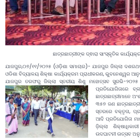
ଛାତ୍ରଛାତ୍ରୀଙ୍କ ଦ୍ଵାରା ସାଂସ୍କୃତିକ କାର୍ଯ୍ୟକ୍ରମ 
ଯାଜପୁର,୦୭/୧୧/୨୦୨୫ (ଓଡ଼ିଶା ସମାଚାର)- ଯାଜପୁର ଜିଲ୍ଲା ଦଶରଥ
ଓଡିଶା ବିଦ୍ୟାଳୟ ଶିକ୍ଷା କାର୍ଯ୍ୟକ୍ରମ ପ୍ରାଧୀକରଣ, ଭୁବନେଶ୍ୱର ଆନୁ
ଯାଜପୁର ତରଫରୁ ଜିଲ୍ଲା ସ୍ତରୀୟ ଶିଶୁ ମହୋତ୍ସବ ସୁରଭି-୨୦୨
ପ୍ରତିଯୋଗିତାରେ ବ
ଛାତ୍ରଛାତ୍ରୀମାନେ ଅଂ
୩୫୭ ଜଣ ଛାତ୍ରଛାତ୍ରୀ
ସ୍ତରରେ ବକ୍ତୃତା, ପ୍ର
ଆଦି ପ୍ରତିଯୋଗିତା ମ
ଜ଼ିଲ୍ଲା ଶିକ୍ଷାଧି
ଉଦଘାଟନୀ ଉତ୍ସବ ଅନୁଷ