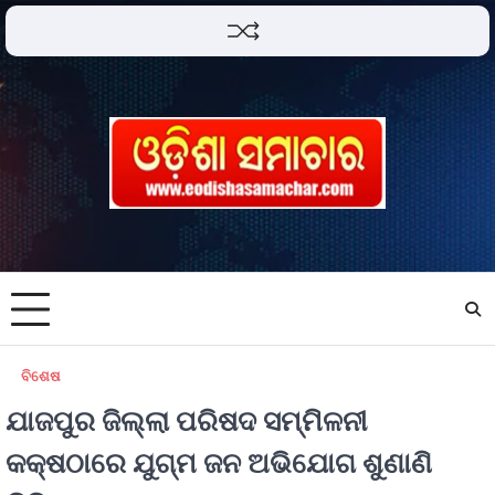
ବିଶେଷ
ଯାଜପୁର ଜିଲ୍ଲା ପରିଷଦ ସମ୍ମିଳନୀ
କକ୍ଷଠାରେ ଯୁଗ୍ମ ଜନ ଅଭିଯୋଗ ଶୁଣାଣି