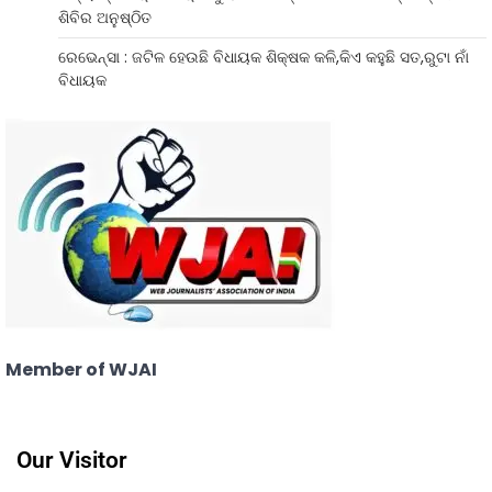
ଶିବିର ଅନୁଷ୍ଠିତ
ରେଭେନ୍ସା : ଜଟିଳ ହେଉଛି ବିଧାୟକ ଶିକ୍ଷକ କଳି,କିଏ କହୁଛି ସତ,ରୁଟା ନାଁ
ବିଧାୟକ
Member of WJAI
Our Visitor