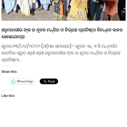
ହନୁମାନଜୀଉ ଙ୍କ ର ନୂତନ ମନ୍ଦିର ଓ ବିଗ୍ରହ ପ୍ରତିଷ୍ଠା ନିମନ୍ତେ କଳସ
ଶୋଭାଯାତ୍ରା
ଭୁବନ,୨୩/୦୪/୨୦୨୬ (ଓଡ଼ିଶା ସମାଚାର)- ଭୁବନ ଏନ୍ ଏ ସି ଅନ୍ତର୍ଗତ
ଲତବିଲ ସ୍ଥିତ ଶ୍ରୀ ଶ୍ରୀ ହନୁମାନଜୀଉ ଙ୍କ ର ନୂତନ ମନ୍ଦିର ଓ ବିଗ୍ରହ
ପ୍ରତିଷ୍ଠା…
Share this:
WhatsApp
Like this: