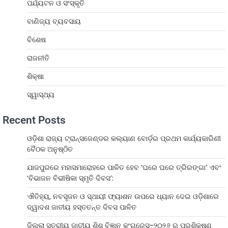
ପର୍ଯ୍ୟଟନ ଓ ସଂସ୍କୃତି
ବାଣିଜ୍ୟ ବ୍ୟବସାୟ
ବିଶେଷ
ରାଜନୀତି
ଶିକ୍ଷା
ସ୍ୱାସ୍ଥ୍ୟ
Recent Posts
ଓଡ଼ିଶା ରାଜ୍ୟ ଟ୍ରାନ୍ସଜେଣ୍ଡର କଲ୍ୟାଣ ବୋର୍ଡ଼ର ପ୍ରଥମ କାର୍ଯ୍ୟକାରିଣୀ
ବୈଠକ ଅନୁଷ୍ଠିତ
ଯାଜପୁରରେ ମହାସମାରୋହରେ ପାଳିତ ହେବ ‘ଘରେ ଘରେ ତ୍ରିରଙ୍ଗା’ ଏବଂ
‘ବିଭାଜନ ବିଭୀଷିକା ସ୍ମୃତି ଦିବସ’:
ଐତିହ୍ୟ, ନବସୃଜନ ଓ ସ୍ଥାୟୀ ଫ୍ୟାଶନ ଉପରେ ଧ୍ୟାନ ଦେଇ ଓଡ଼ିଶାରେ
ଦ୍ୱାଦଶ ଜାତୀୟ ହସ୍ତତନ୍ତ ଦିବସ ପାଳିତ
ଜିଲ୍ଲା ସ୍ତରୀୟ ଜାତୀୟ ଶିଶୁ ବିଜ୍ଞାନ କଂଗ୍ରେସ-୨୦୨୬ ର ପ୍ରଶିକ୍ଷଣ