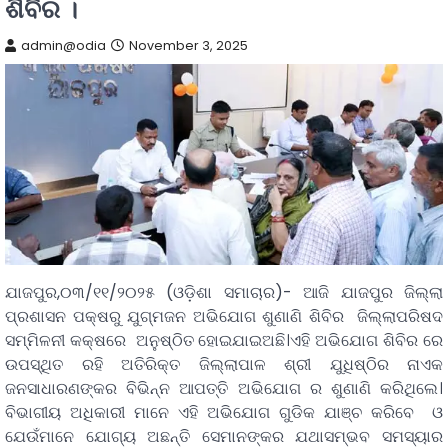
ଶିବିର ।
admin@odia
November 3, 2025
ଯାଜପୁର,୦୩/୧୧/୨୦୨୫ (ଓଡ଼ିଶା ସମାଚାର)- ଆଜି ଯାଜପୁର ଜିଲ୍ଲା
ପ୍ରଶାସନ ପକ୍ଷରୁ ଯୁଗ୍ମଜନ ଅଭିଯୋଗ ଶୁଣାଣି ଶିବିର ଜିଲ୍ଲାପରିଷଦ
ସମ୍ମିଳନୀ କକ୍ଷରେ ଅନୁଷ୍ଠିତ ହୋଇଯାଇଅଛି।ଏହି ଅଭିଯୋଗ ଶିବିର ରେ
ଉପସ୍ଥିତ ରହି ଅତିରିକ୍ତ ଜିଲ୍ଲାପାଳ ଶ୍ରୀ ଯୁଧିଷ୍ଠିର ନାଏକ
ଜନସାଧାରଣଙ୍କର ବିଭିନ୍ନ ଆପତ୍ତି ଅଭିଯୋଗ ର ଶୁଣାଣି କରିଥିଲେ।
ବିଭାଗୀୟ ଅଧିକାରୀ ମାନେ ଏହି ଅଭିଯୋଗ ଗୁଡିକ ଯାଞ୍ଚ କରିବେ ଓ
ଯେଉଁମାନେ ଯୋଗ୍ୟ ଅଛନ୍ତି ସେମାନଙ୍କର ଯଥାସମ୍ଭବ ସମସ୍ୟାର