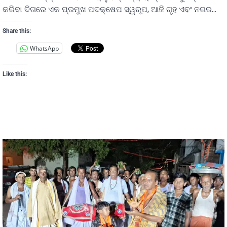
କରିବା ଦିଗରେ ଏକ ପ୍ରମୁଖ ପଦକ୍ଷେପ ସ୍ୱରୂପ, ଆଜି ଗୃହ ଏବଂ ନଗର…
Share this:
WhatsApp
Like this: