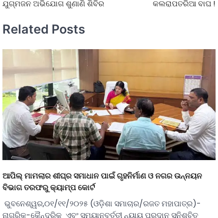
ଯୁଗ୍ମଜନ ଅଭିଯୋଗ ଶୁଣାଣି ଶିବିର
କଲରାପତରିଆ ବାଘ !
Related Posts
ଆପିଲ୍ ମାମଲାର ଶୀଘ୍ର ସମାଧାନ ପାଇଁ ଗୃହନିର୍ମାଣ ଓ ନଗର ଉନ୍ନୟନ
ବିଭାଗ ତରଫରୁ କ୍ୟାମ୍ପ କୋର୍ଟ
ଭୁବନେଶ୍ୱର,୦୧/୧୧/୨୦୨୫ (ଓଡ଼ିଶା ସମାଚାର/ରଜତ ମହାପାତ୍ର)-
ନାଗରିକ-କୈନ୍ଦ୍ରିକ ଏବଂ ସମୟାନୁବର୍ତ୍ତୀ ନ୍ୟାୟ ପ୍ରଦାନ ସୁନିଶ୍ଚିତ