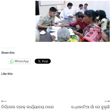
Share this:
WhatsApp
Like this:
⟵
⟶
ତିର୍ତ୍ତୋଲ ବ୍ଲକ୍ କାର୍ଯ୍ୟାଳୟ ଠାରେ
ବନ୍ଧକାଟିଆ ଗାଁ ରେ ବୁଲୁଛି