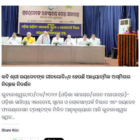
କବି ଶ୍ରୀ ଜୟଦେବଙ୍କ ଗୀତଗୋବିନ୍ଦ ହେଉଛି ଆଧ୍ୟାତ୍ମିକ ଅସ୍ମିତାର
ନିଚ୍ଛକ ନିଦର୍ଶନ
ଭୁବନେଶ୍ୱର,୨୦/୦୪/୨୦୨୬ (ଓଡ଼ିଶା ସମାଚାର/ରଜତ ମହାପାତ୍ର)-
ଓଡ଼ିଶା ସାହିତ୍ୟ ଏକାଡେମୀ, ସୂଚନା ଓ ଲୋକସମ୍ପର୍କ ବିଭାଗ ଏବଂ ଜୟଦେବ
ଫାଉଣ୍ଡେସନ ଟ୍ରଷ୍ଟଙ୍କ ମିଳିତ ଆନୁକୂଲ୍ୟରେ ଆଜି ଭୁବନେଶ୍ୱର
ସ୍ଥିତ…
Share this: