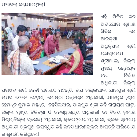
ଫଇସଲା କରାଯାଇଥିଲା।
ଏହି ମିଳିତ ଜନ
ଅଭିଯୋଗ ଶୁଣାଣି
ଶିବିର ରେ
ଆରକ୍ଷୀ
ଅଧିକ୍ଷକ ଶ୍ରୀ
ୟଶପ୍ରତାପ
ଶ୍ରୀମାଲ, ଜିଲ୍ଲା
ମୁଖ୍ୟ ଉନ୍ନୟନ
ତଥା ନିର୍ବାହୀ
ଅଧିକାରୀ ଜିଲ୍ଲା
ପରିଷଦ ଶ୍ରୀ ଦେବୀ ପ୍ରସାଦ ମହାନ୍ତି, ଉପ ଜିଲ୍ଲାପାଳ, ଯାଜପୁର ଶ୍ରୀ
ତାପସ ରଂଜନ ଦେହୁରୀ, ଗୋଷ୍ଠୀ ଉନ୍ନୟନ ଅଧିକାରୀ, ଯାଜପୁର ,ଶ୍ରୀ
ହେମନ୍ତ କୁମାର ମହନ୍ତ, ତହସିଲଦାର, ଯାଜପୁର ଶ୍ରୀ ରବି ନାରାୟଣ ପାଢ଼ୀ,
ଜିଲ୍ଲା ମୁଖ୍ୟ ଚିକିତ୍ସା ଓ ଜନସ୍ୱାସ୍ଥ୍ୟ ଅଧିକାରୀ ଡା ବିଜୟ କୁମାର
ମିଶ୍ର,ଜିଲ୍ଲା ସ୍ତରୀୟ ଅଧିକାରୀ, କ୍ଷେତ୍ରୀୟ ଅଧିକାରୀ, ବ୍ଲକ ସ୍ତରୀୟ
ଅଧିକାରୀ ପ୍ରମୁଖ ଉପସ୍ଥିତ ରହି ଜନସାଧାରଣଙ୍କର ଆପତ୍ତି ଅଭିଯୋଗ
ର ଶୁଣାଣି କରିଥିଲେ।