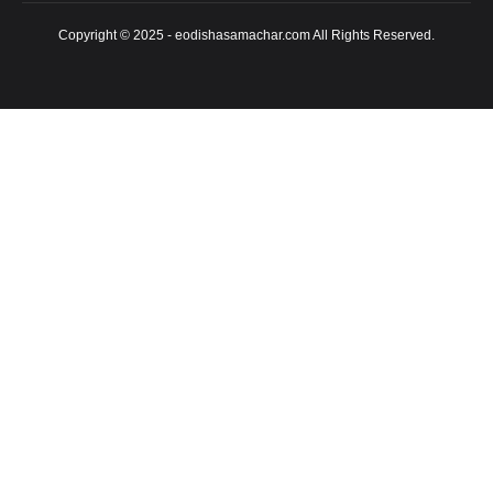
Copyright © 2025 - eodishasamachar.com All Rights Reserved.