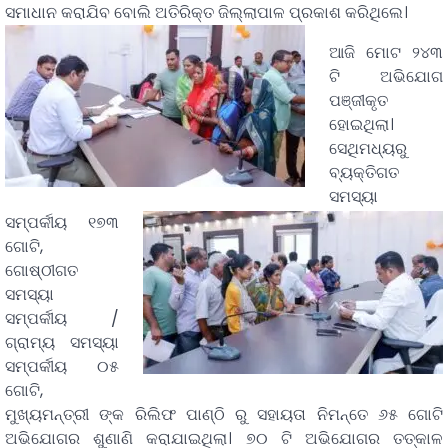
ସମାଧାନ କରାଯିବ ବୋଲି ଅତିରିକ୍ତ ଜିଲ୍ଲାପାଳ ପ୍ରକାଶ କରିଥିଲେ।
ଆଜି ମୋଟ ୨୪୩
ଟି ଅଭିଯୋଗ
ପଞ୍ଜୀକୃତ
ହୋଇଥିଲା।
ସେଥିମଧ୍ୟରୁ
ବ୍ୟକ୍ତିଗତ
ସମସ୍ୟା
ସମ୍ପର୍କୀୟ ୧୭୩
ଗୋଟି,
ଗୋଷ୍ଠୀଗତ
ସମସ୍ୟା
ସମ୍ପର୍କୀୟ /
ଗ୍ରାମ୍ୟ ସମସ୍ୟା
ସମ୍ପର୍କୀୟ ୦୫
ଗୋଟି,
ମୁଖ୍ୟମନ୍ତ୍ରୀ ଙ୍କ ରିଲିଫ ପାଣ୍ଠି ରୁ ସହାୟତା ନିମନ୍ତେ ୬୫ ଗୋଟି
ଅଭିଯୋଗର ଶୁଣାଣି କରାଯାଇଥିଲା। ୭୦ ଟି ଅଭିଯୋଗର ତତ୍କାଳ