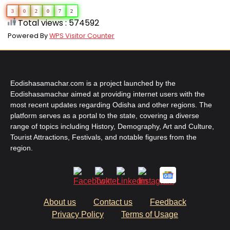
3
0
2
0
7
2
Total views : 574592
Powered By
WPS Visitor Counter
Eodishasamachar.com is a project launched by the
Eodishasamachar aimed at providing internet users with the
most recent updates regarding Odisha and other regions. The
platform serves as a portal to the state, covering a diverse
range of topics including History, Demography, Art and Culture,
Tourist Attractions, Festivals, and notable figures from the
region.
About us
Contact us
Feedback
Privacy Policy
Terms of Usage