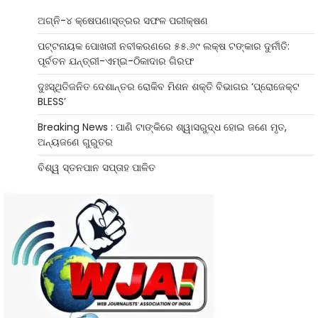
ଅଗ୍ନି-୪ କ୍ଷେପଣାସ୍ତ୍ରର ସଫଳ ପରୀକ୍ଷଣ
ପଟ୍ଟନାୟକ ପୋଖରୀ ନବୀକରଣରେ ୫୫.୬୯ ଲକ୍ଷ ଟଙ୍କାର ଦୁର୍ନୀତି:
ପୂର୍ବତନ ଯନ୍ତ୍ରୀ-ଏମ୍‌ଇ-ଠିକାଦାର ଗିରଫ
ଦୁଃସ୍ଥିତିଜନିତ ଦେଶାନ୍ତର ରୋକିବ ମିଶନ ଶକ୍ତି ବିଭାଗର ‘ପ୍ରୋଜେକ୍ଟ
BLESS’
Breaking News : ପାଣି ଟାଙ୍କିରେ ଶ୍ୱାସରୁଦ୍ଧ ହୋଇ ଜଣେ ମୃତ,
ଅନ୍ୟଜଣେ ଗୁରୁତର
ବିଶ୍ୱ ସ୍ତନପାନ ସପ୍ତାହ ପାଳିତ