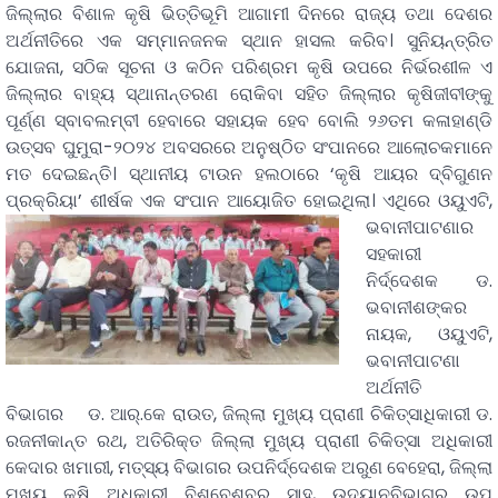
ଜିଲ୍ଲାର ବିଶାଳ କୃଷି ଭିତ୍ତିଭୂମି ଆଗାମୀ ଦିନରେ ରାଜ୍ୟ ତଥା ଦେଶର
ଅର୍ଥନୀତିରେ ଏକ ସମ୍ମାନଜନକ ସ୍ଥାନ ହାସଲ କରିବ। ସୁନିୟନ୍ତ୍ରିତ
ଯୋଜନା, ସଠିକ ସୂଚନା ଓ କଠିନ ପରିଶ୍ରମ କୃଷି ଉପରେ ନିର୍ଭରଶୀଳ ଏ
ଜିଲ୍ଲାର ବାହ୍ୟ ସ୍ଥାନାନ୍ତରଣ ରୋକିବା ସହିତ ଜିଲ୍ଲାର କୃଷିଜୀବୀଙ୍କୁ
ପୂର୍ଣ୍ଣ ସ୍ବାବଲମ୍ବୀ ହେବାରେ ସହାୟକ ହେବ ବୋଲି ୨୬ତମ କଳାହାଣ୍ଡି
ଉତ୍ସବ ଘୁମୁରା-୨୦୨୪ ଅବସରରେ ଅନୁଷ୍ଠିତ ସଂପାନରେ ଆଲୋଚକମାନେ
ମତ ଦେଇଛନ୍ତି। ସ୍ଥାନୀୟ ଟାଉନ ହଲଠାରେ ‘କୃଷି ଆୟର ଦ୍ବିଗୁଣନ
ପ୍ରକ୍ରିୟା’ ଶୀର୍ଷକ ଏକ ସଂପାନ ଆୟୋଜିତ ହୋଇଥିଲା।
ଏଥିରେ ଓୟୁଏଟି,
ଭବାନୀପାଟଣାର
ସହକାରୀ
ନିର୍ଦ୍ଦେଶକ ଡ.
ଭବାନୀଶଙ୍କର
ନାୟକ, ଓୟୁଏଟି,
ଭବାନୀପାଟଣା
ଅର୍ଥନୀତି
ବିଭାଗର ଡ. ଆର୍.କେ ରାଉତ, ଜିଲ୍ଲା ମୁଖ୍ୟ ପ୍ରାଣୀ ଚିକିତ୍ସାଧିକାରୀ ଡ.
ରଜନୀକାନ୍ତ ରଥ, ଅତିରିକ୍ତ ଜିଲ୍ଲା ମୁଖ୍ୟ ପ୍ରାଣୀ ଚିକିତ୍ସା ଅଧିକାରୀ
କେଦାର ଖମାରୀ, ମତ୍ସ୍ୟ ବିଭାଗର ଉପନିର୍ଦ୍ଦେଶକ ଅରୁଣ ବେହେରା, ଜିଲ୍ଲା
ମୁଖ୍ୟ କୃଷି ଅଧିକାରୀ ବିଶ୍ବେଶ୍ବର ସାହୁ, ଉଦ୍ୟାନବିଭାଗର ଉପ