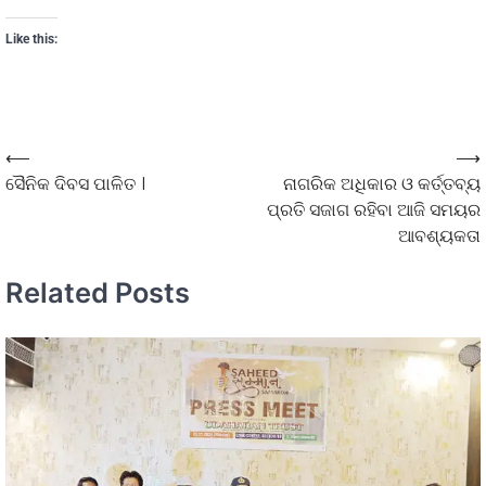
Like this:
⟵
⟶
ସୈନିକ ଦିବସ ପାଳିତ ।
ନାଗରିକ ଅଧିକାର ଓ କର୍ତ୍ତବ୍ୟ
ପ୍ରତି ସଜାଗ ରହିବା ଆଜି ସମୟର
ଆବଶ୍ୟକତା
Related Posts