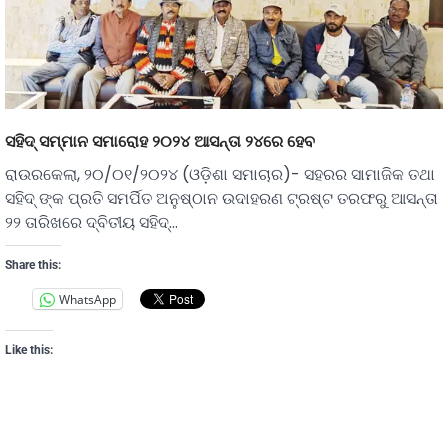
ସହିଦ୍ ସମ୍ମାନ ସମାରୋହ ୨୦୨୪ ଆସନ୍ତା ୨୪ରେ ହେବ
ରାଉରକେଲା, ୨୦/୦୧/୨୦୨୪ (ଓଡ଼ିଶା ସମାଚାର)- ସହରର ସାମାଜିକ ତଥା
ସହିଦ୍ ଙ୍କ ପ୍ରତି ସମର୍ପିତ ଅନୁଷ୍ଠାନ ଉଦାହରଣ ଟ୍ରଷ୍ଟ ତରଫରୁ ଆସନ୍ତା
୨୨ ତାରିଖରେ ଦ୍ବିତୀୟ ସହିଦ୍…
Share this:
WhatsApp
Like this: