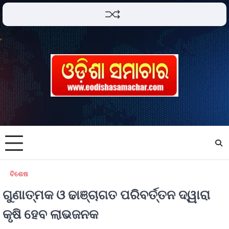
ବିଶେଷ
ଗୁଣାତ୍ମକ ଓ ଢାଞ୍ଚାଗତ ପରିବର୍ତ୍ତନ ଦ୍ୱାରା
କୃଷି ହେବ ଲାଭଜନକ