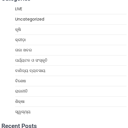
LIVE
Uncategorized
କୃଷି
କ୍ରୀଡ଼ା
ତାଜା ଖବର
ପର୍ଯ୍ୟଟନ ଓ ସଂସ୍କୃତି
ବାଣିଜ୍ୟ ବ୍ୟବସାୟ
ବିଶେଷ
ରାଜନୀତି
ଶିକ୍ଷା
ସ୍ୱାସ୍ଥ୍ୟ
Recent Posts