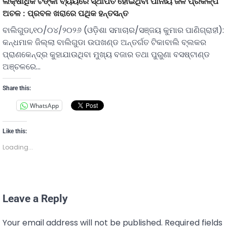
ଲକ୍ଷାଧିକ ଟଙ୍କା ବ୍ୟୟରେ ସ୍ଥାପିତ ହୋଇଥିବା ପାନୀୟ ଜଳ ପ୍ରକଳ୍ପ
ଅଚଳ : ପ୍ରବଳ ଖରାରେ ପଥିକ ହନ୍ତସନ୍ତ
ବାଲିଗୁଡା,୧୦/୦୪/୨୦୨୬ (ଓଡ଼ିଶା ସମାଚାର/ସଞ୍ଜୟ କୁମାର ପାଣିଗ୍ରାହୀ):
କନ୍ଧମାଳ ଜିଲ୍ଲା ବାଲିଗୁଡା ଉପଖଣ୍ଡ ଅନ୍ତର୍ଗତ ଟିକାବାଲି ବ୍ଲକର
ପ୍ରାଣକେନ୍ଦ୍ର କୁହାଯାଉଥିବା ମୁଖ୍ୟ ବଜାର ତଥା ପୁରୁଣା ବସଷ୍ଟାଣ୍ଡ
ଅଞ୍ଚଳରେ…
Share this:
WhatsApp
Like this:
Loading...
Leave a Reply
Your email address will not be published.
Required fields