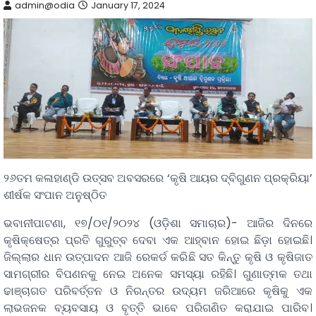
admin@odia
January 17, 2024
୨୬ତମ କଳାହାଣ୍ଡି ଉତ୍ସବ ଅବସରରେ ‘କୃଷି ଆୟର ଦ୍ବିଗୁଣନ ପ୍ରକ୍ରିୟା’
ଶୀର୍ଷକ ସଂପାନ ଅନୁଷ୍ଠିତ
ଭବାନୀପାଟଣା, ୧୭/୦୧/୨୦୨୪ (ଓଡ଼ିଶା ସମାଚାର)- ଆଜିର ଦିନରେ
କୃଷିକ୍ଷେତ୍ର ପ୍ରତି ଗୁରୁତ୍ବ ଦେବା ଏକ ଆହ୍ବାନ ହୋଇ ଛିଡ଼ା ହୋଇଛି।
ଜିଲ୍ଲାର ଧାନ ଉତ୍ପାଦନ ଆଜି ରେକର୍ଡ କରିଛି ସତ କିନ୍ତୁ କୃଷି ଓ କୃଷିଜାତ
ସାମଗ୍ରୀର ବିପଣନକୁ ନେଇ ଅନେକ ସମସ୍ୟା ରହିଛି। ଗୁଣାତ୍ମକ ତଥା
ଢାଞ୍ଚାଗତ ପରିବର୍ତ୍ତନ ଓ ନିରନ୍ତର ଉଦ୍ୟମ ଜରିଆରେ କୃଷିକୁ ଏକ
ଲାଭଜନକ ବ୍ୟବସାୟ ଓ ବୃତ୍ତି ଭାବେ ପରିଗଣିତ କରାଯାଇ ପାରିବ।