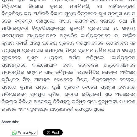
ନିର୍ଦ୍ଦେଶକ କିଶୋର କୁମାର ମହାଲିଙ୍ଗି, ମା ମାଣିକେଶ୍ବରୀ
ବିଶ୍ବବିଦ୍ୟାଳୟ ଅର୍ଥନୀତି ବିଭାଗ ମୁଖ୍ୟ ଚିତ୍ରସେନ ଭୁଏ ପ୍ରମୁଖ ଯୋଗ
ଦେଇ ବକ୍ତବ୍ୟ ରଖିଥିଲେ। ସଂପାନ ଉପକମିଟିର ସଭାପତି ତଥା ମାଁ
ମାଣିକେଶ୍ବରୀ ବିଶ୍ବବିଦ୍ୟାଳୟର କୁଳପତି ପ୍ରଫେସର ଡ. ସଞ୍ଜୟ
ଶତପଥିଙ୍କ ଅଧ୍ୟକ୍ଷତାରେ ଅନୁଷ୍ଠିତ କାର୍ଯ୍ୟକ୍ରମରେ ଡ. ସଞ୍ଜିତ
କୁମାର ସ୍ବାଇଁ ଅତିଥି ପରିଚୟ ପ୍ରଦାନ କରିଥିବାବେଳେ ଉପକମିଟିର ସହ
ଅଧ୍ୟକ୍ଷ ପ୍ରଫେସର ସୀମାଞ୍ଚଳ ମିଶ୍ର ସ୍ବାଗତ ଅଭିଭାଷଣ ଓ ସଦସ୍ୟ
ସୁଢ଼ଳଦେବ ମୁଣ୍ଡ ଧନ୍ୟବାଦ ଅର୍ପଣ କରିଥିଲେ। କାର୍ଯ୍ୟକ୍ରମ
ପ୍ରାରମ୍ଭରେ ବାଲଗୋପାଳ ସେବା ନିକେତନର ଅନ୍ତେବାସୀମାନେ
ପ୍ରାରମ୍ଭିକ ସଙ୍ଗୀତ ଗାନ କରିଥିଲେ। ଉପକମିଟିର ନୋଡ଼ାଲ ଅଫିସର
ଭୂପିନ୍ଦର ସିଂହ, ଆବାହକ ଶେଷଦେବ ମିଶ୍ର, ବିଶ୍ବରଞ୍ଜନ ବେହେରା,
ପ୍ରତାପ କୁମାର ପଣ୍ଡା, ଦୁର୍ଗା ପ୍ରସାଦ ବେହେରା ପ୍ରମୁଖ ସେମିନାର
ପରିଚାଳନାରେ ପ୍ରମୁଖ ଭୂମିକା ଗ୍ରହଣ କରିଥିଲେ। ଏଇ ଅବସରରେ
ଜିଲ୍ଲାର ବିଭିନ୍ନ ଅଞ୍ଚଳରୁ ତିନିଶହରୁ ଉର୍ଦ୍ଧ୍ବ ଚାଷୀ, ବୁଦ୍ଧିଜୀବୀ, ସାଧାରଣ
ନାଗରିକ ଏବଂ ବହୁସଂଖ୍ୟକ ଛାତ୍ରଛାତ୍ରୀ ଉପସ୍ଥିତ ଥିଲେ।
Share this:
WhatsApp