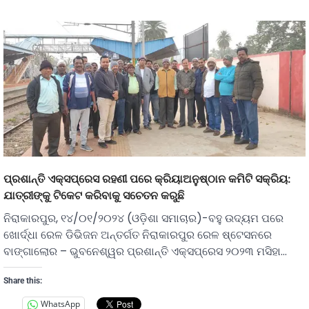
ପ୍ରଶାନ୍ତି ଏକ୍ସପ୍ରେସ ରହଣୀ ପରେ କ୍ରିୟାଅନୁଷ୍ଠାନ କମିଟି ସକ୍ରିୟ:
ଯାତ୍ରୀଙ୍କୁ ଟିକେଟ କରିବାକୁ ସଚେତନ କରୁଛି
ନିରାକାରପୁର, ୧୪/୦୧/୨୦୨୪ (ଓଡ଼ିଶା ସମାଚାର)-ବହୁ ଉଦ୍ୟମ ପରେ
ଖୋର୍ଦ୍ଧା ରେଳ ଡିଭିଜନ ଅନ୍ତର୍ଗତ ନିରାକାରପୁର ରେଳ ଷ୍ଟେସନରେ
ବାଙ୍ଗାଲୋର – ଭୁବନେଶ୍ୱର ପ୍ରଶାନ୍ତି ଏକ୍ସପ୍ରେସ ୨୦୨୩ ମସିହା…
Share this:
WhatsApp