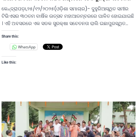
କେନ୍ଦ୍ରାପଡ଼ା,୨୫/୧୨/୨୦୨୫(ଓଡ଼ିଶା ସମାଚାର)- ଦୁହୁରିଆସ୍ଥିତ ସମୀର
ଟିଭିଏସର ୩୦ତମ ବାର୍ଷିକ ଉତ୍ସବ ମହାଆଡମ୍ବରରେ ପାଳିତ ହୋଇଯାଇଛି
। ଏହି ଅବସରରେ ଏକ ସଡକ ସୁରକ୍ଷା ସଚେତନତା ରାଲି ଇଛାପୁରସ୍ଥିତ…
Share this:
WhatsApp
Like this: