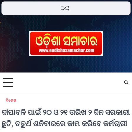
ବିଶେଷ
ଦୀପାବଳି ପାଇଁ ୨୦ ଓ ୨୧ ତାରିଖ ୨ ଦିନ ସରକାରୀ
ଛୁଟି, ଚତୁର୍ଥ ଶନିବାରରେ କାମ କରିବେ କର୍ମଚାରୀ