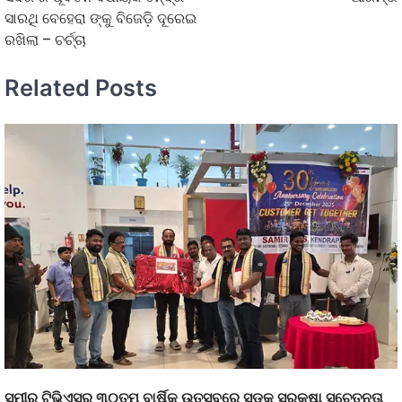
ସାରଥି ବେହେରା ଙ୍କୁ ବିଜେଡ଼ି ଦୂରେଇ
ରଖିଲା – ଚର୍ଚ୍ଚା
Related Posts
ସମୀର ଟିଭିଏସର ୩୦ତମ ବାର୍ଷିକ ଉତ୍ସବରେ ସଡକ ସୁରକ୍ଷା ସଚେତନତା