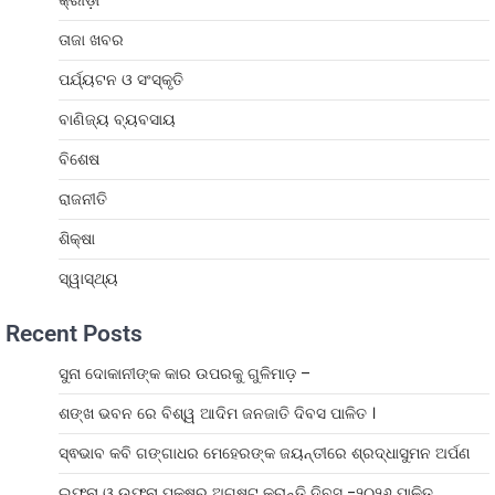
ତାଜା ଖବର
ପର୍ଯ୍ୟଟନ ଓ ସଂସ୍କୃତି
ବାଣିଜ୍ୟ ବ୍ୟବସାୟ
ବିଶେଷ
ରାଜନୀତି
ଶିକ୍ଷା
ସ୍ୱାସ୍ଥ୍ୟ
Recent Posts
ସୁନା ଦୋକାନୀଙ୍କ କାର ଉପରକୁ ଗୁଳିମାଡ଼ –
ଶଙ୍ଖ ଭବନ ରେ ବିଶ୍ୱ ଆଦିମ ଜନଜାତି ଦିବସ ପାଳିତ ।
ସ୍ଵଭାବ କବି ଗଙ୍ଗାଧର ମେହେରଙ୍କ ଜୟନ୍ତୀରେ ଶ୍ରଦ୍ଧାସୁମନ ଅର୍ପଣ
ଇଫୁନା ଓ ଉଫୁନା ପକ୍ଷରୁ ଅଗଷ୍ଟ କ୍ରାନ୍ତି ଦିବସ -୨୦୨୬ ପାଳିତ