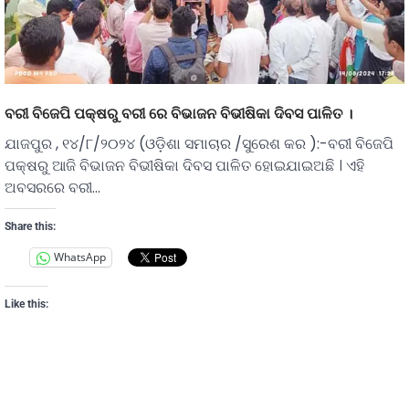
ବରୀ ବିଜେପି ପକ୍ଷରୁ ବରୀ ରେ ବିଭାଜନ ବିଭୀଷିକା ଦିବସ ପାଳିତ ।
ଯାଜପୁର , ୧୪/୮/୨୦୨୪ (ଓଡ଼ିଶା ସମାଚାର /ସୁରେଶ କର ):-ବରୀ ବିଜେପି
ପକ୍ଷରୁ ଆଜି ବିଭାଜନ ବିଭୀଷିକା ଦିବସ ପାଳିତ ହୋଇଯାଇଅଛି । ଏହି
ଅବସରରେ ବରୀ…
Share this:
WhatsApp
Like this: