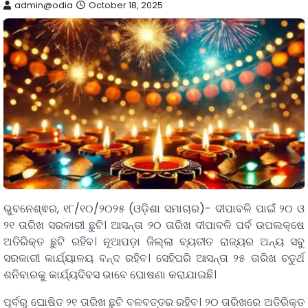
admin@odia
October 18, 2025
ଭୁବନେଶ୍ଵର, ୧୮/୧୦/୨୦୨୫ (ଓଡ଼ିଶା ସମାଚାର)- ଦୀପାବଳି ପାଇଁ ୨୦ ଓ
୨୧ ତାରିଖ ସରକାରୀ ଛୁଟି। ଆସନ୍ତା ୨୦ ତାରିଖ ଦୀପାବଳି ପର୍ବ ଉପଲକ୍ଷେ
ଅତିରିକ୍ତ ଛୁଟି ରହିବ। ନୂଆପଡ଼ା ଜିଲ୍ଲା ବ୍ୟତୀତ ରାଜ୍ୟର ଅନ୍ୟ ସବୁ
ସରକାରୀ କାର୍ଯ୍ୟାଳୟ ବନ୍ଦ ରହିବ। ସେହିପରି ଆସନ୍ତା ୨୫ ତାରିଖ ଚତୁର୍ଥ
ଶନିବାରକୁ କାର୍ଯ୍ୟଦିବସ ଭାବେ ଘୋଷଣା କରାଯାଇଛି।
ପୂର୍ବରୁ ଘୋଷିତ ୨୧ ତାରିଖ ଛୁଟି ବଳବତ୍ତର ରହିବ। ୨୦ ତାରିଖରେ ଅତିରିକ୍ତ