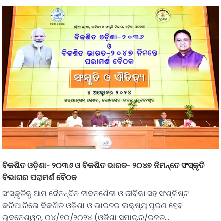
ବିକଶିତ ଓଡ଼ିଶା- ୨୦୩୬ ଓ ବିକଶିତ ଭାରତ- ୨୦୪୭ ନିମନ୍ତେ ସଂସ୍କୃତି
ବିଭାଗର ପରାମର୍ଶ ବୈଠକ
ସଂସ୍କୃତିକୁ ଆମ ଦୈନନ୍ଦିନ ଜୀବନଶୈଳୀ ଓ ଜୀବିକା ସହ ସଂଶ୍ଳିଷ୍ଟ
କରିପାରିଲେ ବିକଶିତ ଓଡ଼ିଶା ଓ ଭାରତର ଲକ୍ଷ୍ୟ ପୂରଣ ହେବ
ଭୁବନେଶ୍ୱର, ୦୪/୧୦/୨୦୨୪ (ଓଡ଼ିଶା ସମାଚାର/ରଜତ…