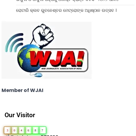
ରୋଟାରି କ୍ଲବ ଭୁବନେଶ୍ବର ମେଟ୍ରୋଙ୍କ ଅଧିଷ୍ଠାନ ଉତ୍ସବ ।
Member of WJAI
Our Visitor
3
0
4
6
8
7