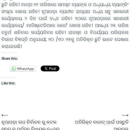
ଛୁଟି ରହିବ। ମାତ୍ର ୨୧ ତାରିଖରେ ସମସ୍ତ ବ୍ୟାଙ୍କ ଓ ଅନ୍ୟାନ୍ୟ ବ୍ୟାଙ୍କିଂ
ସଂସ୍ଥା ଖୋଲା ରହିବ। ନୂଆପଡ଼ା ବ୍ୟତୀତ ରାଜ୍ୟର ଅନ୍ୟ ସବୁ ସରକାରୀ
କାର୍ଯ୍ୟାଳୟ ୨ ଦିନ ପାଇଁ ବନ୍ଦ ରହିବ। ୨୦ରେ ନୂଆପଡ଼ାରେ ସରକାରୀ
କାର୍ଯ୍ୟାଳୟ/ ମାଜିଷ୍ଟେରିଆଲ କୋର୍ଟ ଖୋଲା ରହିବ। ଆସନ୍ତା ୨୫ ତାରିଖ
ଚତୁର୍ଥ ଶନିବାର କାର୍ଯ୍ୟଦିବସ ରହିବ। ରାଜସ୍ବ ଓ ବିପର୍ଯ୍ୟୟ ପରିଚାଳନା
ବିଭାଗ ବିଜ୍ଞପ୍ତି ଅନୁଯାୟୀ, ୨୦ /୧୦ ୨୫କୁ ଅତିରିକ୍ତ ଛୁଟି ଭାବେ ଘେଷଣା
କରାଯାଇଛି।
Share this:
WhatsApp
Like this:
⟵
⟶
ନୂଆପଡ଼ା ଉପ ନିର୍ବାଚନ ରୁ କଟକ
ଅତିରିକ୍ତ ବଜେଟ୍ ପାଇଁ ପସ୍ତୁତି
ସଦର ର ପୂର୍ବତନ ବିଧାୟକ ଚନ୍ଦ୍ର
ଆରମ୍ଭ