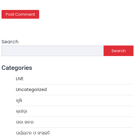
Search
Search
Categories
LIVE
Uncategorized
କୃଷି
କ୍ରୀଡ଼ା
ତାଜା ଖବର
ପର୍ଯ୍ୟଟନ ଓ ସଂସ୍କୃତି