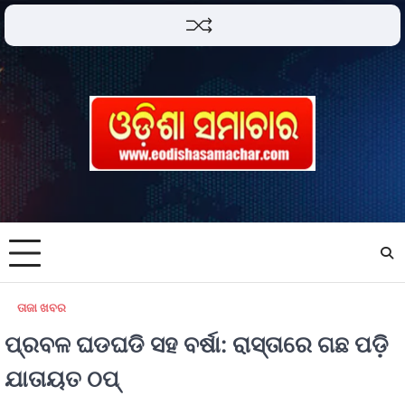
ତାଜା ଖବର
ପ୍ରବଳ ଘଡଘଡି ସହ ବର୍ଷା: ରାସ୍ତାରେ ଗଛ ପଡ଼ି
ଯାତାୟତ ଠପ୍