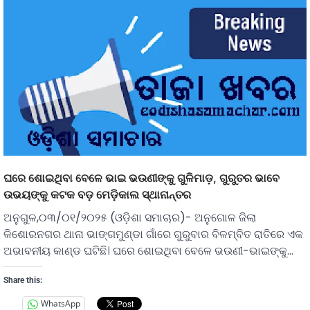
ଘରେ ଶୋଇଥିବା ବେଳେ ଭାଇ ଭଉଣୀଙ୍କୁ ଗୁଳିମାଡ଼, ଗୁରୁତର ଭାବେ
ଉଭୟଙ୍କୁ କଟକ ବଡ଼ ମେଡ଼ିକାଲ ସ୍ଥାନାନ୍ତର
ଅନୁଗୁଳ,୦୩/୦୧/୨୦୨୫ (ଓଡ଼ିଶା ସମାଚାର)- ଅନୁଗୋଳ ଜିଲା
କିଶୋରନଗର ଥାନା ଭାଙ୍ଗମୁଣ୍ଡା ଗାଁରେ ଗୁରୁବାର ବିଳମ୍ବିତ ରାତିରେ ଏକ
ଅଭାବନୀୟ କାଣ୍ଡ ଘଟିଛି। ଘରେ ଶୋଇଥିବା ବେଳେ ଭଉଣୀ-ଭାଇଙ୍କୁ…
Share this:
WhatsApp