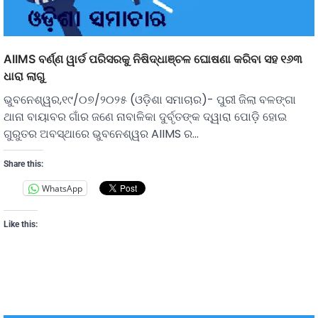
AIIMS ବର୍ଣ୍ଣ ୱାର୍ଡ ପରିସରକୁ ନିଷିଦ୍ଧାଞ୍ଚଳ ଘୋଷଣା କରିବା ସହ ୧୬୩
ଧାରା ଲାଗୁ
ଭୁବନେଶ୍ୱର,୧୯/୦୭/୨୦୨୫ (ଓଡ଼ିଶା ସମାଚାର)- ପୁରୀ ଜିଲା ବଳଙ୍ଗା
ଥାନା ବାୟାବର ଗାଁର ଜଣେ ନାବାଳିକା ଦୁର୍ବୃତଙ୍କ ଦ୍ୱାରା ପୋଡ଼ି ହୋଇ
ଗୁରୁତର ଅବସ୍ଥାରେ ଭୁବନେଶ୍ୱର AIIMS ର…
Share this:
WhatsApp
Like this: