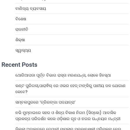
ବାଣିଜ୍ୟ ବ୍ୟବସାୟ
ବିଶେଷ
ରାଜନୀତି
ଶିକ୍ଷା
ସ୍ୱାସ୍ଥ୍ୟ
Recent Posts
ଥୋରିଆପଡା ପୂର୍ତ୍ତ ବିଭାଗ ରାସ୍ତା ମରଣଯନ୍ତା, ଲୋକେ ହିନସ୍ଥା
କଣ୍ଟ ପୁରିଗଲା,ପାରାଵିଲ୍ ରେ ଓଭର ହେଡ୍ ଟାଙ୍କିରୁ ପାନୀୟ ଜଳ ଯୋଗାଣ
କେବେ?
ସମ୍ବଲପୁରରେ ‘ତ୍ରିରଙ୍ଗା ପଦଯାତ୍ରା’
ନଭି ମୁମ୍ବାଇରେ ସହର ଓ ଶିଳ୍ପ ବିକାଶ ନିଗମ (ସିଡ୍‌କୋ) ଆବାସିକ
ପ୍ରକଳ୍ପ ପରିଦର୍ଶନ କଲେ ଓଡ଼ିଶାର ଗୃହ ଓ ନଗର ଉନ୍ନୟନ ମନ୍ତ୍ରୀ
ଜିଲ୍ଲା ଅଦାଲତରେ ଦେୱାନୀ ମାମଲାର ପ୍ରଭାବଶାଳୀ ପରିଚାଳନା ନେଇ