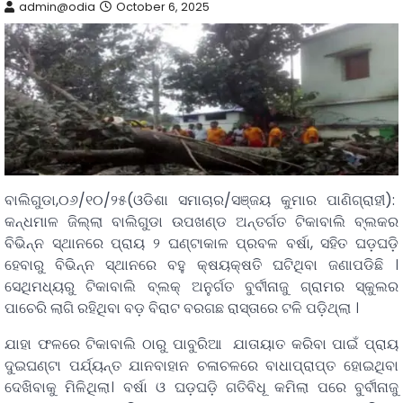
admin@odia
October 6, 2025
ବାଲିଗୁଡା,୦୬/୧୦/୨୫(ଓଡିଶା ସମାଚାର/ସଞ୍ଜୟ କୁମାର ପାଣିଗ୍ରାହୀ):
କନ୍ଧମାଳ ଜିଲ୍ଲା ବାଲିଗୁଡା ଉପଖଣ୍ଡ ଅନ୍ତର୍ଗତ ଟିକାବାଲି ବ୍ଲକର
ବିଭିନ୍ନ ସ୍ଥାନରେ ପ୍ରାୟ ୨ ଘଣ୍ଟାକାଳ ପ୍ରବଳ ବର୍ଷା, ସହିତ ଘଡ଼ଘଡ଼ି
ହେବାରୁ ବିଭିନ୍ନ ସ୍ଥାନରେ ବହୁ କ୍ଷୟକ୍ଷତି ଘଟିଥିବା ଜଣାପଡିଛି ।
ସେଥିମଧ୍ୟରୁ ଟିକାବାଲି ବ୍ଲକ୍ ଅନୁର୍ଗତ ବୁର୍ବୀନାଜୁ ଗ୍ରାମର ସ୍କୁଲର
ପାଚେରି ଲାଗି ରହି‌ଥିବା ବଡ଼ ବିରାଟ ବରଗଛ ରାସ୍ତାରେ ଟଳି ପଡ଼ିଥ୍‌ଲା ।
ଯାହା ଫଳରେ ଟିକାବାଲି ଠାରୁ ପାବୁରିଆ ଯାତାୟାତ କରିବା ପାଇଁ ପ୍ରାୟ
ଦୁଇଘଣ୍ଟା ପର୍ଯ୍ୟନ୍ତ ଯାନବାହାନ ଚଳାଚଳରେ ବାଧାପ୍ରାପ୍ତ ହୋଇ‌ଥିବା
ଦେଖିବାକୁ ମିଳିଥିଲା। ବର୍ଷା ଓ ଘଡ଼ଘଡ଼ି ଗତିବିଧୂ କମିଲା ପରେ ବୁର୍ବୀନାଜୁ