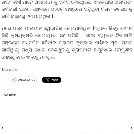
ଗ୍ରାମବାସୀ ମାନେ ଅଗ୍ନିଶମ କୁ ଖବର ଦେଇଥିଲେ। ଖବରପାଇ ଅଗ୍ନିଶମ
କର୍ମଚାରୀ ଘଟଣା ସ୍ଥଳରେ ପହଞ୍ଚି ରାସ୍ତାରେ ପଡ଼ିଥିବା ବିରାଟ ବରଗଛ କୁ
କାଟି ରାସ୍ତାରୁ ହଟାଯାଇଥିଲା ।
ପରେ ପରେ ଯାତାୟାତ ସ୍ୱଭାବିକ ହୋଇପାରିଥିଲା ।ଏଥିରେ କିନ୍ତୁ କାହାର
କିଛି କ୍ଷୟକ୍ଷତି ହୋଇନଥିବା ଜଣାପଡିଛି । ଏତଦ ବ୍ୟତୀତ ଟିକାବାଲି
ପଞ୍ଚାୟତ ଅନ୍ତର୍ଗତ ଛତିଝାର ଗ୍ରାମର କୁମ୍ଭାର ସାହିରେ ଥୂବା ପଥର
ଗାର୍ଡୱାଲ୍ ମଧ୍ୟ ଧୋଇ ଦେଇଥୁବାରୁ ଗ୍ରାମବାସୀ ଅସୁବିଧାର ସମ୍ମୁଖୀନ
ସୋଇଥିବା ଦେଖିବାକୁ ମିଳିଥିଲା ।
Share this:
WhatsApp
Like this:
⟵
⟶