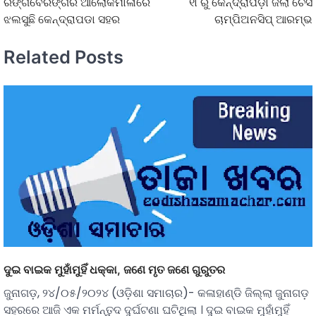
ରଙ୍ଗବେରଙ୍ଗର ଆଲୋକମାଳାରେ
୧୮ରୁ କେନ୍ଦ୍ରାପଡ଼ା ଜିଲା ଚେସ
ଝଲସୁଛି କେନ୍ଦ୍ରାପଡା ସହର
ଚାମ୍ପିଅନସିପ୍ ଆରମ୍ଭ
Related Posts
ଦୁଇ ବାଇକ ମୁହାଁମୁହିଁ ଧକ୍କା, ଜଣେ ମୃତ ଜଣେ ଗୁରୁତର
ଜୁନାଗଡ଼, ୨୪/୦୫/୨୦୨୪ (ଓଡ଼ିଶା ସମାଚାର)- କଳାହାଣ୍ଡି ଜିଲ୍ଲା ଜୁନାଗଡ଼
ସହରରେ ଆଜି ଏକ ମର୍ମନ୍ତୁଦ ଦୁର୍ଘଟଣା ଘଟିଥିଲା । ଦୁଇ ବାଇକ ମୁହାଁମୁହିଁ