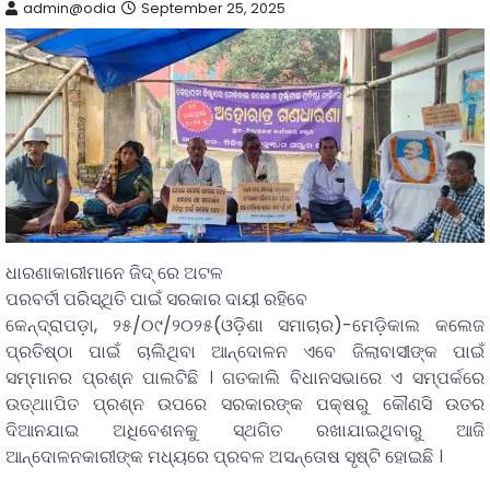
admin@odia
September 25, 2025
ଧାରଣାକାରୀମାନେ ଜିଦ୍ ରେ ଅଟଳ
ପରବର୍ତୀ ପରିସ୍ଥିତି ପାଇଁ ସରକାର ଦାୟୀ ରହିବେ
କେନ୍ଦ୍ରାପଡ଼ା, ୨୫/୦୯/୨୦୨୫(ଓଡ଼ିଶା ସମାଚାର)-ମେଡ଼ିକାଲ କଲେଜ
ପ୍ରତିଷ୍ଠା ପାଇଁ ଚାଲିଥିବା ଆନ୍ଦୋଳନ ଏବେ ଜିଲାବାସୀଙ୍କ ପାଇଁ
ସମ୍ମାନର ପ୍ରଶ୍ନ ପାଲଟିଛି । ଗତକାଲି ବିଧାନସଭାରେ ଏ ସମ୍ପର୍କରେ
ଉତ୍ଥାାପିତ ପ୍ରଶ୍ନ ଉପରେ ସରକାରଙ୍କ ପକ୍ଷରୁ କୌଣସି ଉତର
ଦିଆନଯାଇ ଅଧିବେଶନକୁ ସ୍ଥଗିତ ରଖାଯାଇଥିବାରୁ ଆଜି
ଆନ୍ଦୋଳନକାରୀଙ୍କ ମଧ୍ୟରେ ପ୍ରବଳ ଅସନ୍ତୋଷ ସୃଷ୍ଟି ହୋଇଛି ।