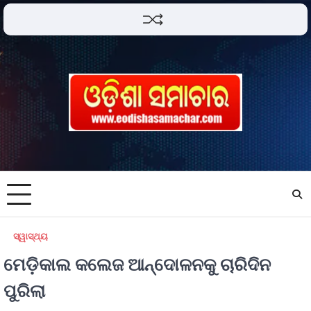
ସ୍ୱାସ୍ଥ୍ୟ
ମେଡ଼ିକାଲ କଲେଜ ଆନ୍ଦୋଳନକୁ ଚାରିଦିନ
ପୁରିଲା