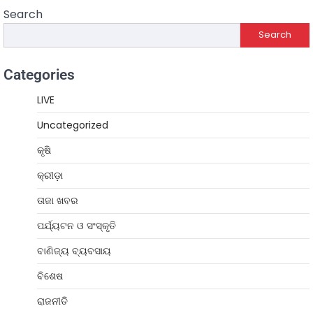
Search
Search
Categories
LIVE
Uncategorized
କୃଷି
କ୍ରୀଡ଼ା
ତାଜା ଖବର
ପର୍ଯ୍ୟଟନ ଓ ସଂସ୍କୃତି
ବାଣିଜ୍ୟ ବ୍ୟବସାୟ
ବିଶେଷ
ରାଜନୀତି