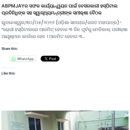
ABPMJAYର ସଫଳ କାର୍ଯ୍ୟାନ୍ୱୟନ ପାଇଁ ବେସରକାରୀ ହସ୍ପିଟାଲ
ପ୍ରତିନିଧିଙ୍କ ସହ ସ୍ୱାସ୍ଥ୍ୟମନ୍ତ୍ରୀଙ୍କ ସମୀକ୍ଷା ବୈଠକ
ଭୁବନେଶ୍ୱର,୩୦/୦୫/୨୦୨୬ (ଓଡ଼ିଶା ସମାଚାର/ରଜତ ମହାପାତ୍ର)-
“ରୋଗୀ ହସ୍ପିଟାଲରେ ଆଡମିଟ୍‌ ହେବାର ୩ ଦିନ ପୂର୍ବରୁ ମେଡିକାଲ୍‌ ପରୀକ୍ଷା
ଆୟୂଷ୍ମାନ କାର୍ଡରେ ହେବ । ଆଡମିଟ ହେବାର ୩…
Share this:
WhatsApp
Like this: