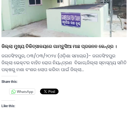
ଜିଲ୍ଲା ମୁଖ୍ୟ ଚିକିତ୍ସାଳୟରେ ଗାମ୍ବୁସିଆ ମାଛ ପ୍ରଜନନ କେନ୍ଦ୍ର ।
ଜଗତସିଂହପୁର, ୦୩/୦୩/୨୦୨୪ (ଓଡ଼ିଶା ସମାଚାର)- ଜଗତସିଂହପୁର
ଜିଲ୍ଲା ଭେକ୍ଟର ବାହିତ ରୋଗ ନିୟନ୍ତ୍ରଣ ବିଭାଗ,ଜିଲ୍ଲା ସ୍ବାସ୍ଥ୍ୟ ସମିତି
ପକ୍ଷରୁ ମଶା ବଂଶର ଲୋପ କରିବା ପାଇଁ ଜିଲ୍ଲା…
Share this:
WhatsApp
Like this: