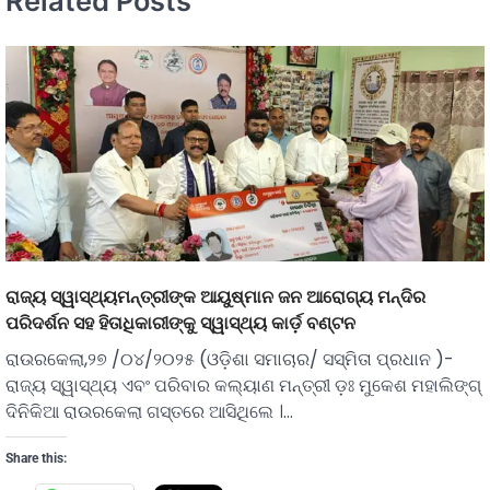
Related Posts
ରାଜ୍ୟ ସ୍ୱାସ୍ଥ୍ୟମନ୍ତ୍ରୀଙ୍କ ଆୟୁଷ୍ମାନ ଜନ ଆରୋଗ୍ୟ ମନ୍ଦିର
ପରିଦର୍ଶନ ସହ ହିତାଧିକାରୀଙ୍କୁ ସ୍ୱାସ୍ଥ୍ୟ କାର୍ଡ଼ ବଣ୍ଟନ
ରାଉରକେଲା,୨୭ /୦୪/୨୦୨୫ (ଓଡ଼ିଶା ସମାଚାର/ ସସ୍ମିତା ପ୍ରଧାନ )-
ରାଜ୍ୟ ସ୍ୱାସ୍ଥ୍ୟ ଏବଂ ପରିବାର କଲ୍ୟାଣ ମନ୍ତ୍ରୀ ଡ଼ଃ ମୁକେଶ ମହାଲିଙ୍ଗ୍
ଦିନିକିଆ ରାଉରକେଲା ଗସ୍ତରେ ଆସିଥିଲେ ।…
Share this: