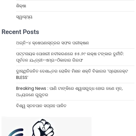
ଶିକ୍ଷା
ସ୍ୱାସ୍ଥ୍ୟ
Recent Posts
ଅଗ୍ନି-୪ କ୍ଷେପଣାସ୍ତ୍ରର ସଫଳ ପରୀକ୍ଷଣ
ପଟ୍ଟନାୟକ ପୋଖରୀ ନବୀକରଣରେ ୫୫.୬୯ ଲକ୍ଷ ଟଙ୍କାର ଦୁର୍ନୀତି:
ପୂର୍ବତନ ଯନ୍ତ୍ରୀ-ଏମ୍‌ଇ-ଠିକାଦାର ଗିରଫ
ଦୁଃସ୍ଥିତିଜନିତ ଦେଶାନ୍ତର ରୋକିବ ମିଶନ ଶକ୍ତି ବିଭାଗର ‘ପ୍ରୋଜେକ୍ଟ
BLESS’
Breaking News : ପାଣି ଟାଙ୍କିରେ ଶ୍ୱାସରୁଦ୍ଧ ହୋଇ ଜଣେ ମୃତ,
ଅନ୍ୟଜଣେ ଗୁରୁତର
ବିଶ୍ୱ ସ୍ତନପାନ ସପ୍ତାହ ପାଳିତ