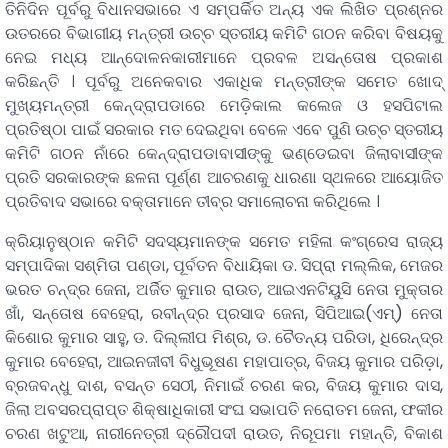
ତିନିଦିନ ପୂର୍ବରୁ ବିଧାନସଭାରେ ଏ ସମ୍ପର୍କିତ ଅନ୍ୟ ଏକ ଲିଖିତ ପ୍ରଶ୍ନର
ଉତରରେ ବିଭାଗୀୟ ମନ୍ତ୍ରୀ ଉଚ୍ଚ ସ୍ତରୀୟ କମିଟି ଗଠନ କରିବା ବିଷୟକୁ
ନେଇ ମଧ୍ୟ ଆନ୍ଦୋଳନକାରୀମାନେ ପ୍ରବଳ ଅସନ୍ତୋଷ ପ୍ରକାଶ
କରିଛନ୍ତି । ପୂର୍ବରୁ ଅନେକବାର ଏକାଧିକ ମନ୍ତ୍ରୀଙ୍କ ସମେତ ଖୋଦ୍
ମୁଖ୍ୟମନ୍ତ୍ରୀ କେନ୍ଦ୍ରାପଡାରେ ମେଡ଼ିକାଲ କଲେଜ ଓ ହସପିଟାଲ
ପ୍ରତିଷ୍ଠା ପାଇଁ ସରକାର ମତ ଦେଇଥିବା ବେଳେ ଏବେ ପୁଣି ଉଚ୍ଚ ସ୍ତରୀୟ
କମିଟି ଗଠନ ନାଁରେ କେନ୍ଦ୍ରାପଡାବାସୀଙ୍କୁ ଭଣ୍ଡେଇବା ଜିଲାବାସୀଙ୍କ
ପ୍ରତି ସରକାରଙ୍କ ଛଳନା ପୂର୍ଣ୍ଣ ଆଚରଣକୁ ଧାରଣା ସ୍ଥଳରେ ଆୟୋଜିତ
ପ୍ରତିବାଦ ସଭାରେ ବକ୍ତାମାନେ ତୀବ୍ର ସମାଲୋଚନା କରିଥିଲେ ।
କ୍ରିୟାନୁଷ୍ଠାନ କମିଟି ସଦସ୍ୟମାନଙ୍କ ସମେତ ମହିଳା କଂଗ୍ରେସ ରାଜ୍ୟ
ସମ୍ପାଦିକା ସଶ୍ମିତା ପଣ୍ଡା, ପୂର୍ବତନ ବିଧାୟିକା ଡ. ସିପ୍ରା ମଲ୍ଲିକ, ମେଜର
ଭରତ ଚନ୍ଦ୍ର ଜେନା, ଅର୍ଜିତ କୁମାର ରାଉତ, ଆଇଏନଟିୟୁସି ନେତା ମୁକ୍ତାର
ଖାଁ, ସନ୍ତୋଷ ବେହେରା, ରବୀନ୍ଦ୍ର ପ୍ରସାଦ ଜେନା, ସିପିଆଇ(ଏମ୍) ନେତା
କିଶୋର କୁମାର ସାହୁ, ଡ. ଦିଲ୍ଲୀପ ମିଶ୍ର, ଡ. ଚୈତନ୍ୟ ପରିଡା, ଧିରେନ୍ଦ୍ର
କୁମାର ବେହେରା, ଆଇନଜୀବୀ ବିଧୁଭୂଷଣ ମହାପାତ୍ର, ବିଜୟ କୁମାର ପରିଡ଼ା,
ବ୍ରଜବନ୍ଧୁ ଦାଶ, ବସନ୍ତ ସେଠୀ, ନିମାଇଁ ଚରଣ କର, ବିଜୟ କୁମାର ଦାସ,
ଜିଲା ଅବସରପ୍ରାପ୍ତ ଶିକ୍ଷାଧିକାରୀ ସଂଘ ସଭାପତି ନରୋତମ ଜେନା, ଫକୀର
ଚରଣ ଖଟୁଆ, ନାରୀନେତ୍ରୀ ଦ୍ରୌପଦୀ ରାଉତ, ନିରୂପମା ମହାନ୍ତି, ବିକାଶ