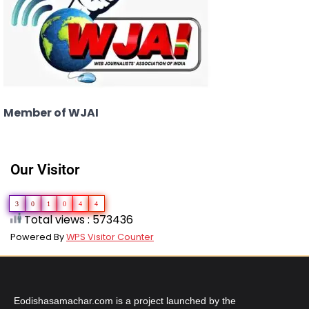
Member of WJAI
Our Visitor
3
0
1
0
4
4
Total views : 573436
Powered By
WPS Visitor Counter
Eodishasamachar.com is a project launched by the