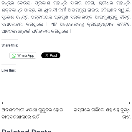
ଚନ୍ଦ୍ର ବେଉରା, ପ୍ରକାଶ ମହାନ୍ତି, ସାଗର ଜେନା, ଶ୍ରୀଧର ମହାନ୍ତି,
ଶକ୍ତିକାନ୍ତ ପାତ୍ର, ଗାନ୍ଧିବାଦୀ କର୍ମୀ ଅଭିମନ୍ୟୁ ରାଉତ, ବୈଷ୍ଣବ ସ୍ୱାଇଁ,
ସୁରେଶ ଚନ୍ଦ୍ର ପଟ୍ଟନାୟକ ପ୍ରମୁଖ ସରକାରଙ୍କ ଆଭିମୁଖ୍ୟକୁ ତୀବ୍ର
ସମାଲୋଚନା କରିଥିଲେ । ଏହି ଆନ୍ଦୋଳନକୁ କ୍ରିୟାନୁଷ୍ଠାନ କମିଟିର
ଆବହକମଣ୍ଡଳୀ ପରିଚାଳନା କରିଥିଲେ ।
Share this:
WhatsApp
Like this:
⟵
⟶
ଅନଶନକାରୀ ଝରଣା ଗୁରୁତର ହୋଇ
ରାସ୍ତାରେ ଗର୍ଜିଲେ ଶହ ଶହ ଦୁଗ୍ଧ
ଡାକ୍ତରଖାନାରେ ଭର୍ତି
ଚାଷୀ