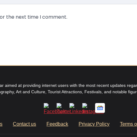
for the next time I comment.
aimed at providing internet users with the most recent updates regard
graphy, Art and Culture, Tourist Attractions, Festivals, and notable figu
us
Contact us
Feedback
Privacy Policy
Terms o