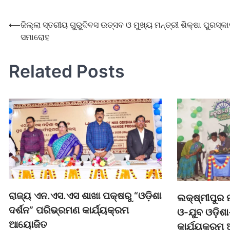
⟵
ଜିଲ୍ଲା ସ୍ତରୀୟ ଗୁରୁଦିବସ ଉତ୍ସବ ଓ ମୁଖ୍ୟ ମନ୍ତ୍ରୀ ଶିକ୍ଷା ପୁରସ୍କ
ସମାରୋହ
Related Posts
ରାଜ୍ୟ ଏନ.ଏସ.ଏସ ଶାଖା ପକ୍ଷରୁ “ଓଡ଼ିଶା
ଲକ୍ଷ୍ମୀପୁର 
ଦର୍ଶନ” ପରିଭ୍ରମଣ କାର୍ଯ୍ୟକ୍ରମ
ଓ-ଯୁବ ଓଡ଼ିଶା
ଆୟୋଜିତ
କାର୍ଯ୍ୟକ୍ରମ 