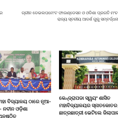
ାର
ଗ୍ରୀନ ଡେଭଲପମେଂଟ ଫାଉଣ୍ଡେସନ ଓ ଓଡିଶା ପ୍ରଗତି ମଂଚ
ରାଜ୍ୟ ସ୍ତରୀୟ ଆଦର୍ଶ ଗୁରୁ ସମ୍ବର୍ଦ୍ଧ
କେନ୍ଦ୍ରାପଡା ସ୍ୱୟଂ ଶାସିତ
ମହା ବିଦ୍ୟାଳୟ ଠାରେ ନୂଆ-
ମହାବିଦ୍ୟାଳୟର ସ୍ନାତକୋତର
- ନବୀନ ଓଡ଼ିଶା
ଛାତ୍ରଛାତ୍ରୀ ଭେଟିଲେ ଜିଲାପା
ଅନୁଷ୍ଠିତ