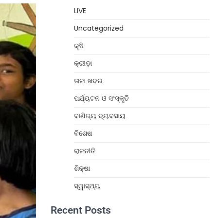
LIVE
Uncategorized
କୃଷି
କ୍ରୀଡ଼ା
ତାଜା ଖବର
ପର୍ଯ୍ୟଟନ ଓ ସଂସ୍କୃତି
ବାଣିଜ୍ୟ ବ୍ୟବସାୟ
ବିଶେଷ
ରାଜନୀତି
ଶିକ୍ଷା
ସ୍ୱାସ୍ଥ୍ୟ
Recent Posts