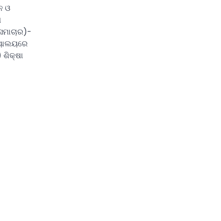
ଓ
ଗ
 ସମାଚାର)-
ଦ୍ୟାଲୟରେ
 ଶିକ୍ଷା