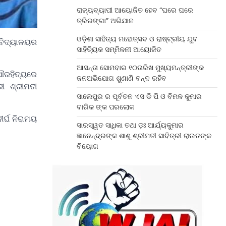
ରାଜ୍ୟବ୍ୟାପୀ ଆୟୋଜିତ ହେବ “ଘରେ ଘରେ
ତ୍ରିରଙ୍ଗା” ଅଭିଯାନ
ଓଡ଼ିଶା ସାହିତ୍ୟ ମହୋତ୍ସବ ଓ ରାଷ୍ଟ୍ରୀୟ ଯୁବ
 ବିଦ୍ୟାଳୟର
ସାହିତ୍ୟିକ ସମ୍ମିଳନୀ ଆୟୋଜିତ
ଆସନ୍ତା ସୋମବାର ୧୦ତାରିଖ ମୁଖ୍ୟମନ୍ତ୍ରୀଙ୍କ
ପୌରହିତ୍ୟରେ
ଜନଅଭିଯୋଗ ଶୁଣାଣି ବନ୍ଦ ରହିବ
ରୀ ଶ୍ରୀମତୀ
ସାଲେପୁର ର ପୂର୍ବତନ ଏସ ଡି ପି ଓ ବିମଳ କୁମାର
ବାରିକ ଙ୍କ ପରଲୋକ
ର୍ଘ ନିରାମୟ
ସାରସ୍ୱତ ସାଧିକା ତଥା ଡ଼ଃ ଆର୍ଯ୍ୟକୁମାର
ଜ୍ଞାନେନ୍ଦ୍ରଙ୍କ ଶାଶୁ ଶ୍ରୀମତୀ ସାବିତ୍ରୀ ରାଉତଙ୍କ
ବିୟୋଗ