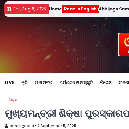
Sat, Aug 8, 2026
Home
Read in English
Abhijoga Sa
LIVE
କୃଷି
ତାଜା ଖବର
ପର୍ଯ୍ୟଟନ ଓ ସଂସ୍କୃତି
ବିଶେଷ
ରାଜନୀ
ଶିକ୍ଷା
ମୁଖ୍ୟମନ୍ତ୍ରୀ ଶିକ୍ଷା ପୁରସ୍କାରପ୍
admin@odia
September 5, 2025