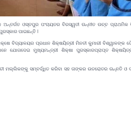
କ ଅନ୍ତର୍ଗତ ଓସ୍ତପୁର ପଂଚାୟତର ବିରସ୍ୱତୀ ଉନ୍ନୀତ ଉଚ୍ଚ ପ୍ରାଥମିକ
ପୁରସ୍କାର ପାଇଛନ୍ତି ।
୍ଷେ ବିଦ୍ୟାଳୟର ପ୍ରଧାନ ଶିକ୍ଷୟିତ୍ରୀ ମିନତୀ କୁମାରୀ ବିଶ୍ୱାଳଙ୍କ 
ାନେ ଯୋଗଦେଇ ମୁଖ୍ୟମନ୍ତ୍ରୀ ଶିକ୍ଷା ପୁରସ୍କାରପ୍ରାପ୍ତ ଶିକ୍ଷୟିତ୍
ମତୀ ମଲ୍ଲିକଙ୍କୁ ସମ୍ବର୍ଦ୍ଧିତ କରିବା ସହ ତାଙ୍କର ଉତରୋତର ଉନ୍ନତି ଓ ଦୀ