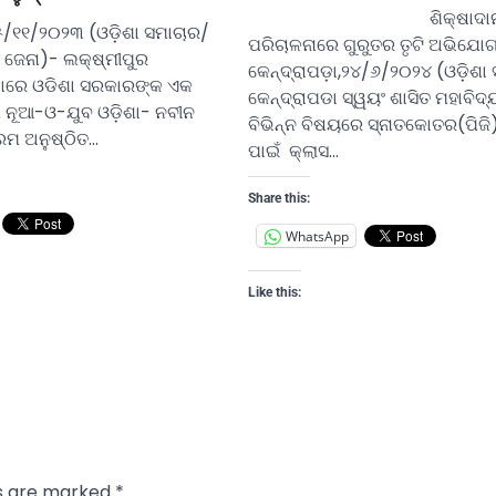
ଶିକ୍ଷାଦାନ 
୫/୧୧/୨୦୨୩ (ଓଡ଼ିଶା ସମାଚାର/
ପରିଚାଳନାରେ ଗୁରୁତର ତୃଟି ଅଭିଯୋ
ଜେନା)- ଲକ୍ଷ୍ମୀପୁର
କେନ୍ଦ୍ରାପଡ଼ା,୨୪/୬/୨୦୨୪ (ଓଡ଼ିଶା
ଠାରେ ଓଡିଶା ସରକାରଙ୍କ ଏକ
କେନ୍ଦ୍ରାପଡା ସ୍ୱୟଂ ଶାସିତ ମହାବି
 ନୂଆ-ଓ-ଯୁବ ଓଡ଼ିଶା- ନବୀନ
ବିଭିନ୍ନ ବିଷୟରେ ସ୍ନାତକୋତର(ପିଜି)
୍ରମ ଅନୁଷ୍ଠିତ…
ପାଇଁ କ୍ଲାସ…
Share this:
WhatsApp
Like this:
ds are marked
*