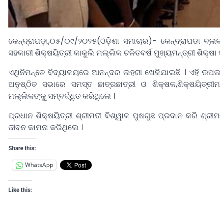
କେନ୍ଦ୍ରାପଡ଼ା,୦୫/୦୯/୨୦୨୫(ଓଡ଼ିଶା ସମାଚାର)- କେନ୍ଦ୍ରାପଡା ବ୍ଲ
ସହକାରୀ ଶିକ୍ଷୟିତ୍ରୀ କାକୁଲି ମଲ୍ଲିକ ଚଳିତବର୍ଷ ମୁଖ୍ୟମନ୍ତ୍ରୀ ଶିକ୍ଷା 
ଏଥିନିମନ୍ତେ ବିଦ୍ୟାଳୟରେ ଆନନ୍ଦର ଲହରୀ ଖେଳିଯାଇଛି । ଏହି ଉପଲକ
ଅନୁଷ୍ଠିତ ସଭାରେ ସମସ୍ତ ଛାତ୍ରଛାତ୍ରୀ ଓ ଶିକ୍ଷକ,ଶିକ୍ଷୟିତ୍ରୀମ
ମଲ୍ଲିକଙ୍କୁ ସମ୍ବର୍ଦ୍ଧିତ କରିଥିଲେ ।
ପ୍ରଧାନ ଶିକ୍ଷୟିତ୍ରୀ ଶ୍ରୀମତୀ ବିଶ୍ୱାଳ ପୁଷଗୁଛ ପ୍ରଦାନ କରି ଶ୍ରୀ
ଜୀବନ କାମନା କରିଥିଲେ ।
Share this:
WhatsApp
Like this: