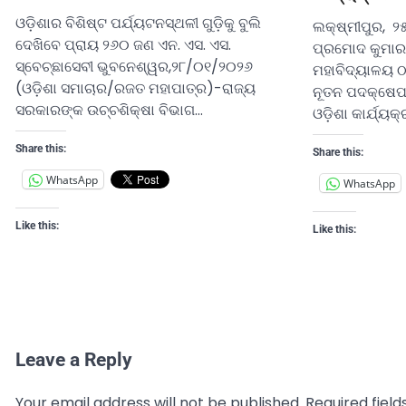
ଓଡ଼ିଶାର ବିଶିଷ୍ଟ ପର୍ଯ୍ୟଟନସ୍ଥଳୀ ଗୁଡ଼ିକୁ ବୁଲି
ଲକ୍ଷ୍ମୀପୁର, ୨
ଦେଖିବେ ପ୍ରାୟ ୨୬୦ ଜଣ ଏନ. ଏସ. ଏସ.
ପ୍ରମୋଦ କୁମାର 
ସ୍ବେଚ୍ଛାସେବୀ ଭୁବନେଶ୍ୱର,୨୮/୦୧/୨୦୨୬
ମହାବିଦ୍ୟାଳୟ 
(ଓଡ଼ିଶା ସମାଚାର/ରଜତ ମହାପାତ୍ର)-ରାଜ୍ୟ
ନୂତନ ପଦକ୍ଷେପ
ସରକାରଙ୍କ ଉଚ୍ଚଶିକ୍ଷା ବିଭାଗ…
ଓଡ଼ିଶା କାର୍ଯ୍ୟକ
Share this:
Share this:
WhatsApp
WhatsApp
Like this:
Like this:
Leave a Reply
Your email address will not be published.
Required fiel