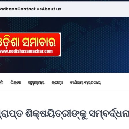
madhana
Contact us
About us
ତି
ଶିକ୍ଷା
ସ୍ୱାସ୍ଥ୍ୟ
କ୍ରୀଡ଼ା
ବାଣିଜ୍ୟ ବ୍ୟବସାୟ
ରାପ୍ତ ଶିକ୍ଷୟିତ୍ରୀଙ୍କୁ ସମ୍ବର୍ଦ୍ଧନ