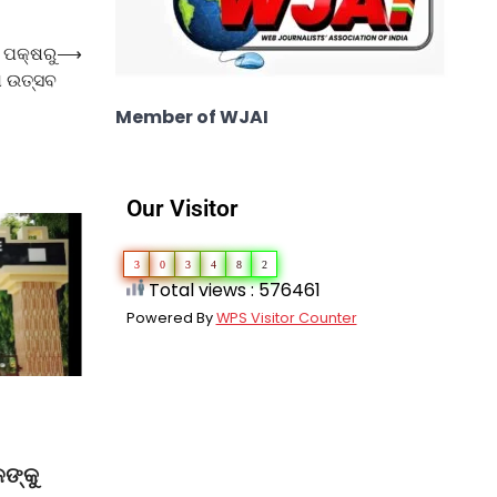
 ପକ୍ଷରୁ
⟶
ନା ଉତ୍ସବ
Member of WJAI
Our Visitor
3
0
3
4
8
2
Total views : 576461
Powered By
WPS Visitor Counter
ଳଙ୍କୁ