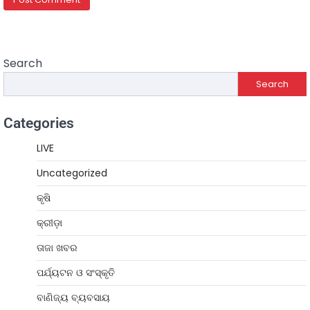
Search
Search
Categories
LIVE
Uncategorized
କୃଷି
କ୍ରୀଡ଼ା
ତାଜା ଖବର
ପର୍ଯ୍ୟଟନ ଓ ସଂସ୍କୃତି
ବାଣିଜ୍ୟ ବ୍ୟବସାୟ