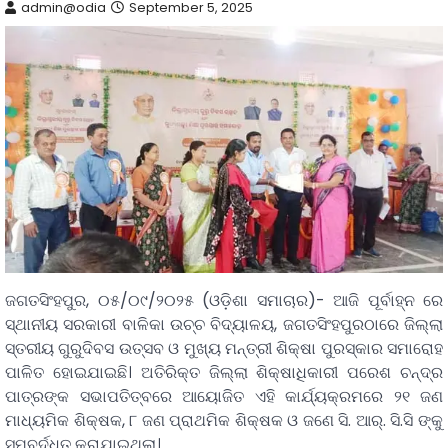
admin@odia
September 5, 2025
ଜଗତସିଂହପୁର, ୦୫/୦୯/୨୦୨୫ (ଓଡ଼ିଶା ସମାଚାର)- ଆଜି ପୂର୍ବାହ୍ନ ରେ
ସ୍ଥାନୀୟ ସରକାରୀ ବାଳିକା ଉଚ୍ଚ ବିଦ୍ୟାଳୟ, ଜଗତସିଂହପୁରଠାରେ ଜିଲ୍ଲା
ସ୍ତରୀୟ ଗୁରୁଦିବସ ଉତ୍ସବ ଓ ମୁଖ୍ୟ ମନ୍ତ୍ରୀ ଶିକ୍ଷା ପୁରସ୍କାର ସମାରୋହ
ପାଳିତ ହୋଇଯାଇଛି। ଅତିରିକ୍ତ ଜିଲ୍ଲା ଶିକ୍ଷାଧିକାରୀ ପରେଶ ଚନ୍ଦ୍ର
ପାତ୍ରଙ୍କ ସଭାପତିତ୍ବରେ ଆୟୋଜିତ ଏହି କାର୍ଯ୍ୟକ୍ରମରେ ୨୧ ଜଣ
ମାଧ୍ୟମିକ ଶିକ୍ଷକ, ୮ ଜଣ ପ୍ରାଥମିକ ଶିକ୍ଷକ ଓ ଜଣେ ସି. ଆର୍. ସି.ସି ଙ୍କୁ
ସମ୍ବର୍ଦ୍ଧିତ କରାଯାଇଥିଲା।