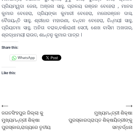
ପ୍ରିୟମ୍ୱଦା ଜେନା, ଅଞ୍ଜନା ସାହୁ, ପ୍ରଳୟ ରଞ୍ଜନ ବେହେରା , ମାନସ
କୁମାର ବେହେରା, ପ୍ରିୟଙ୍କା କୁମାରୀ ବେହେରା, ମନୋରଞ୍ଜନ ଦାସ,
ବୈଜୟନ୍ତି ସାହୁ, ଶ୍ରୀଧର ମହାରଣା, ଚନ୍ଦନ ବେହେରା, ଚିନ୍ମୟୀ ସାହୁ,
ପ୍ରିୟତମା ସାହୁ, ଅନିତା ବରାଳ,ବର୍ଷାରାଣୀ ସେଠୀ, ଶେଖ ବାସିମ ଅଖତାର,
ଶ୍ରଦ୍ଧାମୟୀ ରାଉତ, ଶାନ୍ତନୁ କୁମାର ପାତ୍ର ।
Share this:
WhatsApp
Like this:
⟵
⟶
ଜଗତସିଂହପୁର ଜିଲ୍ଲା କୁ
ମୁଖ୍ୟମନ୍ତ୍ରୀ ଶିକ୍ଷା
ମୁଖ୍ୟମନ୍ତ୍ରୀ ଶିକ୍ଷା
ପୁରସ୍କାରପ୍ରାପ୍ତ ଶିକ୍ଷୟିତ୍ରୀଙ୍କୁ
ପୁରସ୍କାର,ରାଜ୍ୟରେ ତୃତୀୟ
ସମ୍ବର୍ଦ୍ଧନା