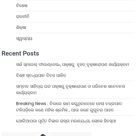
ବିଶେଷ
ରାଜନୀତି
ଶିକ୍ଷା
ସ୍ୱାସ୍ଥ୍ୟ
Recent Posts
ସର୍ଭ ସ୍ମାଇଲ୍ ଫାଉଣ୍ଡେସନ୍ ପକ୍ଷରୁ ବୃହତ୍ ବୃକ୍ଷରୋପଣ କାର୍ଯ୍ୟକ୍ରମ
ବିଶ୍ଵ ସ୍ତନ୍ୟପାନ ଦିବସ ପାଳିତ
ସମ୍ବାଦ ସାହିତ୍ୟ ଘର ପକ୍ଷରୁ ବୃକ୍ଷରୋପଣ ଓ ପରିବେଶ ସଚେତନତା
କାର୍ଯ୍ୟକ୍ରମ
Breaking News : ବିଲରେ କାମ କରୁଥିବାବେଳେ ହେଲା ବଜ୍ରପାତ:
ଟଳିପଡ଼ିଲେ ଜଣେ ମହିଳା ଶ୍ରମିକ , ଆଉ ଜଣେ ଗୁରୁତର ଆହତ
ଥୋରିଆପଡା ପୂର୍ତ୍ତ ବିଭାଗ ରାସ୍ତା ମରଣଯନ୍ତା, ଲୋକେ ହିନସ୍ଥା