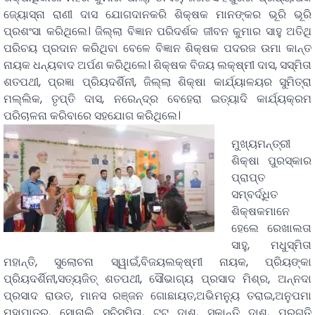
ଜ୍ୟୋସ୍ନା ରାଣୀ ଦାସ ଯୋଗଦାନକରି ଶିକ୍ଷକ ମାନଙ୍କର ଭୂରି ଭୂରି
ପ୍ରଶଂସା କରିଥିଲେ। ଜିଲ୍ଲା ବିଜ୍ଞାନ ପରିଦର୍ଶକ ଜୀବନ କୁମାର ସାହୁ ଅତିଥି
ପରିଚୟ ପ୍ରଦାନ କରିଥିବା ବେଳେ ବିଜ୍ଞାନ ଶିକ୍ଷକ ପଦରଜ ଉମା କାନ୍ତ
ନାୟକ ଧନ୍ୟବାଦ ଅର୍ପଣ କରିଥିଲେ। ଶିକ୍ଷକ ବିଜୟ ଲକ୍ଷ୍ମୀ ଦାସ, ସସ୍ମିତା
ଶତପଥୀ, ପ୍ରଜ୍ଞା ପ୍ରିୟଦର୍ଶିନୀ, ଜିଲ୍ଲା ଶିକ୍ଷା କାର୍ଯ୍ୟାଳୟର ସୁମିତ୍ରା
ମଲ୍ଲିକ, ତୃପ୍ତି ଦାସ, ନରେନ୍ଦ୍ର ବେହେରା ଇତ୍ୟାଦି କାର୍ଯ୍ୟକ୍ରମ
ପରିଚାଳନା କରିବାରେ ସହଯୋଗ କରିଥିଲେ।
ମୁଖ୍ୟମନ୍ତ୍ରୀ
ଶିକ୍ଷା ପୁରସ୍କାର
ପ୍ରାପ୍ତ
ସମ୍ବର୍ଦ୍ଧିତ
ଶିକ୍ଷକମାନେ
ହେଲେ ରେଖାଲତା
ସାହୁ, ମଧୁସ୍ମିତା
ମହାନ୍ତି, ସୁଲୋଚନା ସ୍ୱାଇଁ,ବିଜୟଲକ୍ଷ୍ମୀ ନାୟକ, ପ୍ରିୟଙ୍କା
ପ୍ରିୟଦର୍ଶିନୀ,ସତ୍ୟଜିତ୍ ଶତପଥୀ, ସୌଭାଗ୍ୟ ପ୍ରସାଦ ମିଶ୍ର, ଅନ୍ନଦା
ପ୍ରସାଦ ରାଉତ, ମାନସ ରଞ୍ଜନ ଗୋଛାୟତ,ଅଭିମନ୍ୟୁ ତରାଇ,ଅନୁପମା
ମହାପାତ୍ର, ସୋନାଲି ସୁଚିସ୍ମିତା, ଟୁଟୁ ଦାଶ, ସୁକାନ୍ତି ଦାଶ, ପ୍ରଗତି