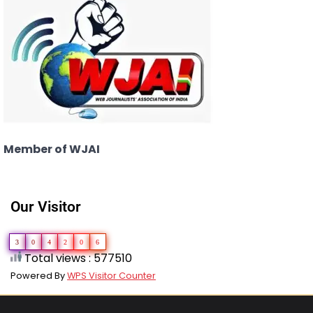
Member of WJAI
Our Visitor
3
0
4
2
0
6
Total views : 577510
Powered By
WPS Visitor Counter