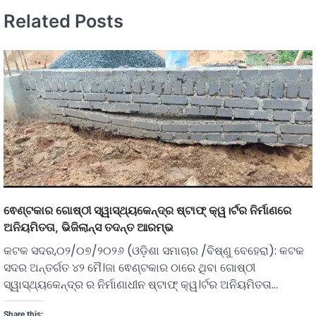
Related Posts
ଵେଣ୍ଟକାର ଗୋଷ୍ଠୀ ସ୍ୱାସ୍ଥ୍ୟକେନ୍ଦ୍ର ଷ୍ଟାଫ୍ କ୍ୱ।ର୍ଟର ନିର୍ମାଣରେ
ଅନିୟମିତତା, ଭିଜିଲାନ୍ସ ତଦନ୍ତ ଆରମ୍ଭ
କଟକ ସଦର,୦୨/୦୭/୨୦୨୬ (ଓଡ଼ିଶା ସମାଚାର /ବିଷ୍ଣୁ ବେହେରା): କଟକ
ସଦର ଅନ୍ତର୍ଗତ ୪୨ ମୈ।ଜା ଵେଣ୍ଟକାର ଠାରେ ଥିବା ଗୋଷ୍ଠୀ
ସ୍ୱାସ୍ଥ୍ୟକେନ୍ଦ୍ର ର ନିର୍ମାଣାଧୀନ ଷ୍ଟାଫ୍ କ୍ୱ।ର୍ଟର ଅନିୟମିତତା…
Share this: