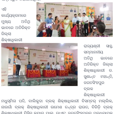
ଏହି
କାର୍ଯ୍ୟକ୍ରମରେ
ମୁଖ୍ୟ ଅତିଥି
ଭାବରେ ଅତିରିକ୍ତ
ଜିଲ୍ଲା
ଶିକ୍ଷାଧିକାରୀ
ରାଜ୍ୟଶ୍ରୀ ସାହୁ,
ସମ୍ମାନନୀୟ
ଅତିଥି ଭାବରେ
ଅତିରିକ୍ତ ଜିଲ୍ଲା
ଶିକ୍ଷାଧିକାରୀ ଡ.
ସୁଶାନ୍ତ ମହାନ୍ତି,
ଜଗତସିଂହପୁର
ବ୍ଲକ
ଶିକ୍ଷାଧିକାରୀ
ମଧୁସ୍ମିତା ପତି, ବାଲିକୁଦା ବ୍ଲକ୍ ଶିକ୍ଷାଧିକାରୀ ବିସମ୍ବର୍ ମଲ୍ଲିକ,
ନାଉଗାଁ ବ୍ଲକ୍ ଶିକ୍ଷାଧିକାରୀ ଉମେଶ ଚନ୍ଦ୍ର ରାଉତ, ବିରିଡ଼ି ବ୍ଲକ୍
ଶିକ୍ଷାଧିକାରୀ ମିହିର କୁମାର ପାଲ୍, ଡାଏଟ୍, ଜଗତସିଂହପୁରର ପ୍ରଧ୍ୟାପକ