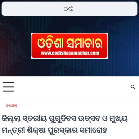
ବିଶେଷ
ଜିଲ୍ଲା ସ୍ତରୀୟ ଗୁରୁଦିବସ ଉତ୍ସବ ଓ ମୁଖ୍ୟ
ମନ୍ତ୍ରୀ ଶିକ୍ଷା ପୁରସ୍କାର ସମାରୋହ