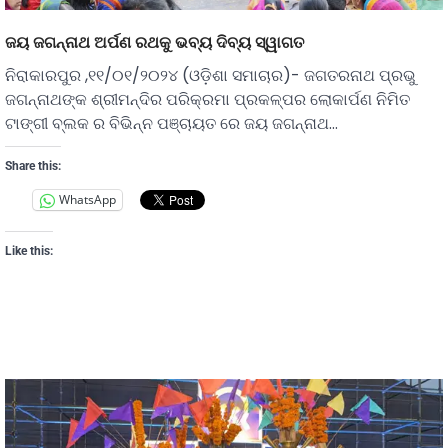
ଜୟ ଜଗନ୍ନାଥ ଅର୍ପଣ ରଥକୁ ଭବ୍ୟ ଦିବ୍ୟ ସ୍ୱାଗତ
ନିରାକାରପୁର ,୧୧/୦୧/୨୦୨୪ (ଓଡ଼ିଶା ସମାଚାର)- ଜଗତରନାଥ ପ୍ରଭୁ
ଜଗନ୍ନାଥଙ୍କ ଶ୍ରୀମନ୍ଦିର ପରିକ୍ରମା ପ୍ରକଳ୍ପର ଲୋକାର୍ପଣ ନିମିତ
ଟାଙ୍ଗୀ ବ୍ଲକ ର ବିଭିନ୍ନ ପଞ୍ଚାୟତ ରେ ଜୟ ଜଗନ୍ନାଥ…
Share this:
WhatsApp
Like this: