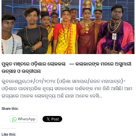
ମୁକ୍ତ ମଞ୍ଚରେ ଓଡ଼ିଶାର ଲୋକକଳା — କଳାକାରଙ୍କ ମନରେ ଅସୁମାରୀ
ଉତ୍ସାହ ଓ ଉଦ୍ଦୀପନା
ଭୁବନେଶ୍ୱର,୦୫/୦୨/୨୦୨୪ (ଓଡ଼ିଶା ସମାଚାର/ରଜତ ମହାପାତ୍ର)-
ଓଡ଼ିଶାର ପାରମ୍ପରିକ ନୃତ୍ୟ ସଦାବେଳେ ଦର୍ଶକଙ୍କ ମନ ଜିଣି ଆସିଛି। ଆମ
ରାଜ୍ୟରେ ଅନେକ ଲୋକନୃତ୍ୟ ଅଛି ଯାହା ଅନେକ ଦେଖି…
Share this:
WhatsApp
Like this: