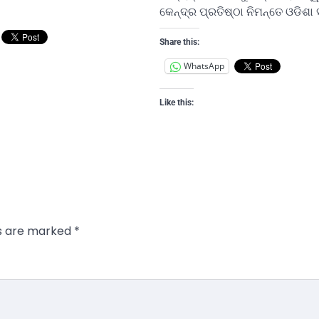
କେନ୍ଦ୍ର ପ୍ରତିଷ୍ଠା ନିମନ୍ତେ ଓଡିଶ
Share this:
WhatsApp
Like this:
ds are marked
*