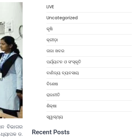
LIVE
Uncategorized
କୃଷି
କ୍ରୀଡ଼ା
ତାଜା ଖବର
ପର୍ଯ୍ୟଟନ ଓ ସଂସ୍କୃତି
ବାଣିଜ୍ୟ ବ୍ୟବସାୟ
ବିଶେଷ
ରାଜନୀତି
ଶିକ୍ଷା
ସ୍ୱାସ୍ଥ୍ୟ
ାନ ବିଭାଗର
Recent Posts
ଅଧ୍ୟାପକ ଡ.