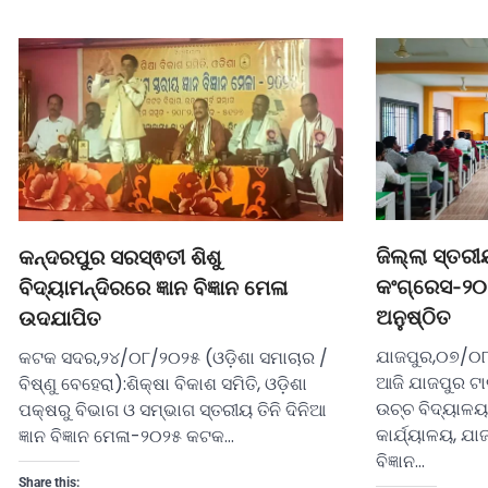
ଜିଲ୍ଲା ସ୍ତରୀୟ
କନ୍ଦରପୁର ସରସ୍ଵତୀ ଶିଶୁ
କଂଗ୍ରେସ-୨୦୨
ବିଦ୍ୟାମନ୍ଦିରରେ ଜ୍ଞାନ ବିଜ୍ଞାନ ମେଳା
ଅନୁଷ୍ଠିତ
ଉଦଯାପିତ
ଯାଜପୁର,୦୭/୦୮
କଟକ ସଦର,୨୪/୦୮/୨୦୨୫ (ଓଡ଼ିଶା ସମାଚାର /
ଆଜି ଯାଜପୁର ଟା
ବିଷ୍ଣୁ ବେହେରା):ଶିକ୍ଷା ବିକାଶ ସମିତି, ଓଡ଼ିଶା
ଉଚ୍ଚ ବିଦ୍ୟାଳୟ
ପକ୍ଷରୁ ବିଭାଗ ଓ ସମ୍ଭାଗ ସ୍ତରୀୟ ତିନି ଦିନିଆ
କାର୍ଯ୍ୟାଳୟ, ଯା
ଜ୍ଞାନ ବିଜ୍ଞାନ ମେଳା-୨୦୨୫ କଟକ…
ବିଜ୍ଞାନ…
Share this: