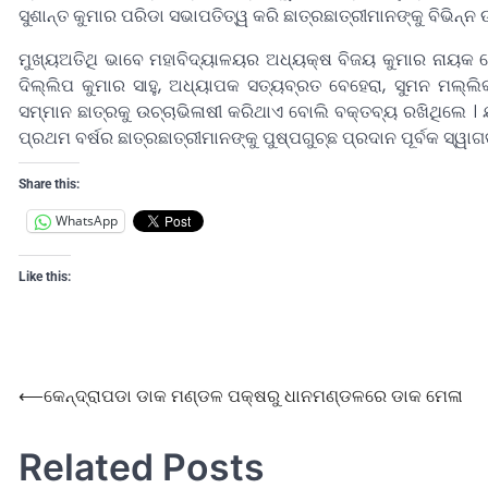
ସୁଶାନ୍ତ କୁମାର ପରିଡା ସଭାପତିତ୍ୱ କରି ଛାତ୍ରଛାତ୍ରୀମାନଙ୍କୁ ବିଭିନ
ମୁଖ୍ୟଅତିଥି ଭାବେ ମହାବିଦ୍ୟାଳୟର ଅଧ୍ୟକ୍ଷ ବିଜୟ କୁମାର ନାୟକ ଯ
ଦିଲ୍ଲିପ କୁମାର ସାହୁ, ଅଧ୍ୟାପକ ସତ୍ୟବ୍ରତ ବେହେରା, ସୁମନ ମଲ୍
ସମ୍ମାନ ଛାତ୍ରକୁ ଉଚ୍ଚାଭିଳାଷୀ କରିଥାଏ ବୋଲି ବକ୍ତବ୍ୟ ରଖିଥିଲେ । ଯୁ
ପ୍ରଥମ ବର୍ଷର ଛାତ୍ରଛାତ୍ରୀମାନଙ୍କୁ ପୁଷ୍ପଗୁଚ୍ଛ ପ୍ରଦାନ ପୂର୍ବକ ସ୍ୱା
Share this:
WhatsApp
Like this:
⟵
କେନ୍ଦ୍ରାପଡା ଡାକ ମଣ୍ଡଳ ପକ୍ଷରୁ ଧାନମଣ୍ଡଳରେ ଡାକ ମେଳା
Related Posts