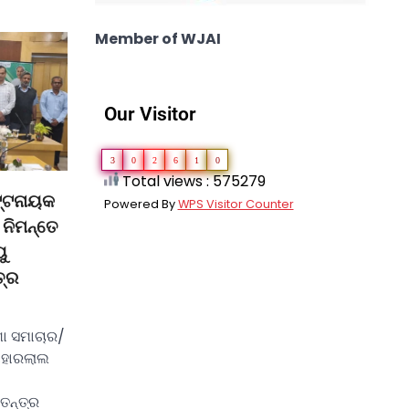
Member of WJAI
Our Visitor
3
0
2
6
1
0
Total views : 575279
ଟ୍ଟନାୟକ
Powered By
WPS Visitor Counter
 ନିମନ୍ତେ
ୁ
ତ୍ର
ା ସମାଚାର/
ାହାରଲାଲ
ତନ୍ତ୍ର