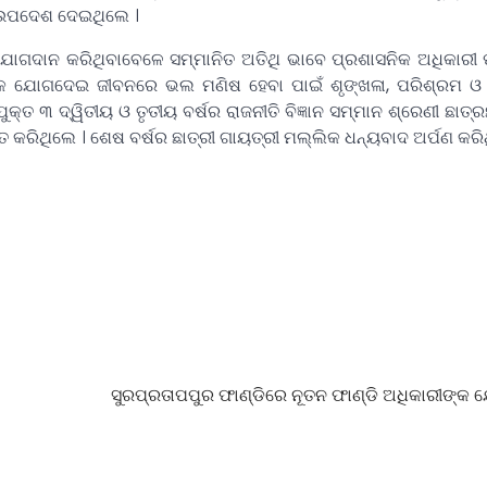
୍ନ ଉପଦେଶ ଦେଇଥିଲେ ।
ୋଗଦାନ କରିଥିବାବେଳେ ସମ୍ମାନିତ ଅତିଥି ଭାବେ ପ୍ରଶାସନିକ ଅଧିକାରୀ 
ଲିକ ଯୋଗଦେଇ ଜୀବନରେ ଭଲ ମଣିଷ ହେବା ପାଇଁ ଶୃଙ୍ଖଳା, ପରିଶ୍ରମ ଓ 
କ୍ତ ୩ ଦ୍ୱିତୀୟ ଓ ତୃତୀୟ ବର୍ଷର ରାଜନୀତି ବିଜ୍ଞାନ ସମ୍ମାନ ଶ୍ରେଣୀ ଛାତ୍
ଗତ କରିଥିଲେ । ଶେଷ ବର୍ଷର ଛାତ୍ରୀ ଗାୟତ୍ରୀ ମଲ୍ଲିକ ଧନ୍ୟବାଦ ଅର୍ପଣ କରି
ସୁରପ୍ରତାପପୁର ଫାଣ୍ଡିରେ ନୂତନ ଫାଣ୍ଡି ଅଧିକାରୀଙ୍କ