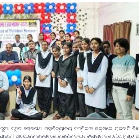
 ସ୍ଥିତ ଲୋକନାଥ ମହାବିଦ୍ୟାଳୟ ସମ୍ମିଳନୀ କକ୍ଷରେ ରାଜନୀତି ବିଜ୍ଞ
ଯାଇଛି । ଆୟୋଜିତ ଉତ୍ସବରେ ରାଜନୀତି ବିଜ୍ଞାନ ବିଭାଗର ବିଭାଗୀୟ ମୁଖ୍ୟ 