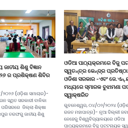
ଓଡିଆ ପାଠ୍ୟକ୍ରମରେ ବିଜୁ ପ
 ଜାତୀୟ ଶିଶୁ ବିଜ୍ଞାନ
ସ୍ୱତନ୍ତ୍ର କେନ୍ଦ୍ର ପ୍ରତିଷ୍ଠା
୬ ର ପ୍ରଶିକ୍ଷଣ ଶିବିର
ଓଡିଶା ସରକାର -ଏବଂ ଜେ.ଏନ୍‌.ୟ
ମଧ୍ୟରେ ସ୍ମାରକ ବୁଝାମଣା ପ
/୨୦୨୬ (ଓଡ଼ିଶା ସମାଚାର)-
ସ୍ୱାକ୍ଷରିତ
ଉନ ସ୍ଥିତ ସରକାରୀ ବାଳିକା
ଭୁବନେଶ୍ୱର, ୦୪/୦୨/୨୦୨୪ (ଓଡ଼ିଶ
 ପରିସରରେ ଜିଲ୍ଲା ଶିକ୍ଷା
ରଜତ ମହାପାତ୍ର)- ନୂଆ ଦିଲ୍ଲୀ ଜବ
ଜପୁର ତରଫରୁ ଜାତୀୟ ଶିଶୁ
ନେହେରୁ ବିଶ୍ୱବିଦ୍ୟାଳୟରେ ଓଡିଆ
ପାଠ୍ୟକ୍ରମରେ ବିଜୁ ପଟ୍ଟନାୟକ ସ୍ୱ