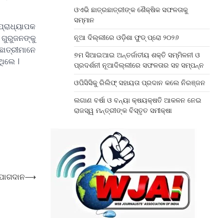
ଓଏଭି ଛାତ୍ରଛାତ୍ରୀଙ୍କ ଶୈକ୍ଷିକ ସଫଳତାକୁ
ସମ୍ମାନ
ପ୍ରାଧ୍ୟାପକ
ଗୁରୁଜନଙ୍କୁ
ନୂଆ ଦିଲ୍ଲୀରେ ଓଡ଼ିଶା ଫୁଡ୍ ପ୍ରୋ ୨୦୨୬
ରଛାତ୍ରୀମାନେ
୭ମ ସିଆଇଆଇ ଅନ୍ତର୍ଜାତୀୟ ଶକ୍ତି ସମ୍ମିଳନୀ ଓ
ଥିଲେ ।
ପ୍ରଦର୍ଶନୀ ନୂଆଦିଲ୍ଲୀରେ ସଫଳତାର ସହ ସମ୍ପନ୍ନ
ଓପିସିସିକୁ ରିଲିଫ୍ ସହାୟତା ପ୍ରଦାନ କଲେ ନିରଞ୍ଜନ
ଲଗାଣ ବର୍ଷା ଓ ବନ୍ୟା କ୍ଷୟକ୍ଷତି ଆକଳନ ନେଇ
ରାଜସ୍ୱ ମନ୍ତ୍ରୀଙ୍କ ବିସ୍ତୃତ ସମୀକ୍ଷା
 ଯୋଗଦାନ
⟶