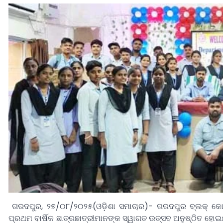
ଗରଦପୁର, ୨୭/୦୮/୨୦୨୫(ଓଡ଼ିଶା ସମାଚାର)- ଗରଦପୁର ବ୍ଲକ୍ କୋରୁଆ
ପ୍ରଥମ ବାର୍ଷିକ ଛାତ୍ରଛାତ୍ରୀମାନଙ୍କ ସ୍ୱାଗତ ଉତ୍ସବ ଅନୁଷ୍ଠିତ ହୋଇ