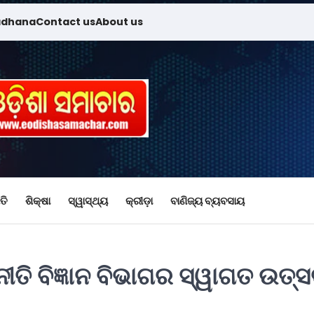
adhana
Contact us
About us
ତି
ଶିକ୍ଷା
ସ୍ୱାସ୍ଥ୍ୟ
କ୍ରୀଡ଼ା
ବାଣିଜ୍ୟ ବ୍ୟବସାୟ
ତି ବିଜ୍ଞାନ ବିଭାଗର ସ୍ୱାଗତ ଉତ୍