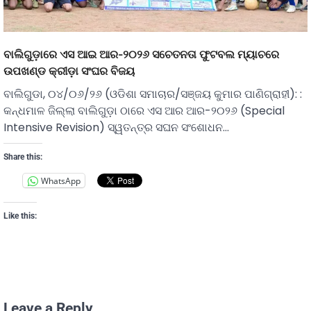
ବାଲିଗୁଡ଼ାରେ ଏସ ଆଇ ଆର-୨୦୨୬ ସଚେତନତା ଫୁଟବଲ ମ୍ୟାଚରେ
ଉପଖଣ୍ଡ କ୍ରୀଡ଼ା ସଂଘର ବିଜୟ
ବାଲିଗୁଡା, ୦୪/୦୬/୨୬ (ଓଡିଶା ସମାଚାର/ସଞ୍ଜୟ କୁମାର ପାଣିଗ୍ରାହୀ): :
କନ୍ଧମାଳ ଜିଲ୍ଲା ବାଲିଗୁଡ଼ା ଠାରେ ଏସ ଆର ଆର-୨୦୨୬ (Special
Intensive Revision) ସ୍ୱତନ୍ତ୍ର ସଘନ ସଂଶୋଧନ…
Share this:
WhatsApp
Like this:
Leave a Reply