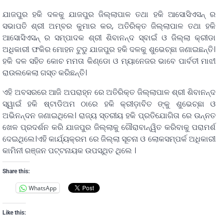
ଯାଜପୁର ହକି ଦଳକୁ ଯାଜପୁର ଜିଲ୍ଲାପାଳ ତଥା ହକି ଆସୋସିଏସନ୍ ର
ସଭାପତି ଶ୍ରୀ ଅମ୍ବର କୁମାର କର, ଅତିରିକ୍ତ ଜିଲ୍ଲାପାଳ ତଥା ହକି
ଆସୋସିଏସନ୍ ର ସମ୍ପାଦକ ଶ୍ରୀ ଶିବାନନ୍ଦ ସ୍ବାଇଁ ଓ ଜିଲ୍ଲା କ୍ରୀଡା
ଅଧିକାରୀ ଫକିର ମୋହନ ଟୁଡୁ ଯାଜପୁର ହକି ଦଳକୁ ଶୁଭେଚ୍ଛା ଜଣାଇଛନ୍ତି।
ହକି ଦଳ ସହିତ କୋଚ ମମତା କିଣ୍ଡୋ ଓ ମ୍ୟାନେଜର ଭାବେ ପାର୍ବତୀ ମାଝୀ
ରାଉଲକେଲା ଗସ୍ତ କରିଛନ୍ତି।
ଏହି ଅବସରରେ ଆଜି ଅପରାହ୍ନ ରେ ଅତିରିକ୍ତ ଜିଲ୍ଲାପାଳ ଶ୍ରୀ ଶିବାନନ୍ଦ
ସ୍ୱାଇଁ ହକି ଷ୍ଟାଡିଅମ ଠାରେ ହକି କ୍ରୀଡ଼ାବିତ ଙ୍କୁ ଶୁଭେଚ୍ଛା ଓ
ଅଭିନନ୍ଦନ ଜଣାଇଥିଲେ। ରାଜ୍ୟ ସ୍ତରୀୟ ହକି ପ୍ରତିଯୋଗିତା ରେ ଉନ୍ନତ
ଖେଳ ପ୍ରଦର୍ଶନ କରି ଯାଜପୁର ଜିଲ୍ଲାକୁ ଗୌରାବାନ୍ୱିତ କରିବାକୁ ପରାମର୍ଶ
ଦେଇଥିଲେ।ଏହି କାର୍ଯ୍ୟକ୍ରମ ରେ ଜିଲ୍ଲା ସୂଚନା ଓ ଲୋକସମ୍ପର୍କ ଅଧିକାରୀ
କାମିନୀ ରଞ୍ଜନ ପଟ୍ଟନାୟକ ଉପସ୍ଥିତ ଥିଲେ ।
Share this:
WhatsApp
Like this: