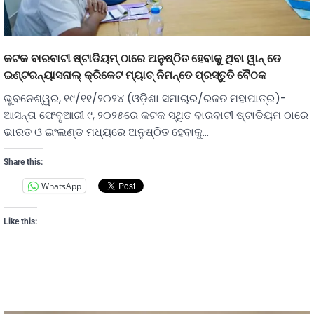
କଟକ ବାରବାଟୀ ଷ୍ଟାଡିୟମ୍ ଠାରେ ଅନୁଷ୍ଠିତ ହେବାକୁ ଥିବା ୱାନ୍‌ ଡେ
ଇଣ୍ଟରନ୍ୟାସନାଲ୍ କ୍ରିକେଟ ମ୍ୟାଚ୍ ନିମନ୍ତେ ପ୍ରସ୍ତୁତି ବୈଠକ
ଭୁବନେଶ୍ୱର, ୧୯/୧୧/୨୦୨୪ (ଓଡ଼ିଶା ସମାଚାର/ରଜତ ମହାପାତ୍ର)-
ଆସନ୍ତା ଫେବୃଆରୀ ୯, ୨୦୨୫ରେ କଟକ ସ୍ଥିତ ବାରବାଟୀ ଷ୍ଟାଡିୟମ ଠାରେ
ଭାରତ ଓ ଇଂଲଣ୍ଡ ମଧ୍ୟରେ ଅନୁଷ୍ଠିତ ହେବାକୁ…
Share this:
WhatsApp
Like this: