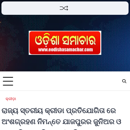
କ୍ରୀଡ଼ା
ରାଜ୍ୟ ସ୍ତରୀୟ କ୍ରୀଡା ପ୍ରତିଯୋଗିତା ରେ
ଅଂଶଗ୍ରହଣ ନିମନ୍ତେ ଯାଜପୁରର ଜୁନିଅର ଓ