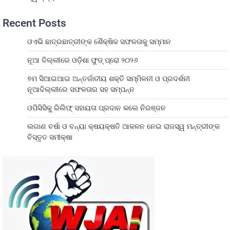
Recent Posts
ଓଏଭି ଛାତ୍ରଛାତ୍ରୀଙ୍କ ଶୈକ୍ଷିକ ସଫଳତାକୁ ସମ୍ମାନ
ନୂଆ ଦିଲ୍ଲୀରେ ଓଡ଼ିଶା ଫୁଡ୍ ପ୍ରୋ ୨୦୨୬
୭ମ ସିଆଇଆଇ ଅନ୍ତର୍ଜାତୀୟ ଶକ୍ତି ସମ୍ମିଳନୀ ଓ ପ୍ରଦର୍ଶନୀ
ନୂଆଦିଲ୍ଲୀରେ ସଫଳତାର ସହ ସମ୍ପନ୍ନ
ଓପିସିସିକୁ ରିଲିଫ୍ ସହାୟତା ପ୍ରଦାନ କଲେ ନିରଞ୍ଜନ
ଲଗାଣ ବର୍ଷା ଓ ବନ୍ୟା କ୍ଷୟକ୍ଷତି ଆକଳନ ନେଇ ରାଜସ୍ୱ ମନ୍ତ୍ରୀଙ୍କ
ବିସ୍ତୃତ ସମୀକ୍ଷା