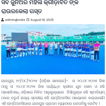
ସବ ଜୁନିଅର ମହିଳା କ୍ରୀଡ଼ାବିତ ଙ୍କ
ରାଉରକେଲା ଗସ୍ତ
admin@odia
August 19, 2025
ଯାଜପୁର, ୧୯/୦୮/୨୦୨୫ (ଓଡ଼ିଶା ସମାଚାର)- ତା ୨୦.୦୮.୨୦୨୫ ରିଖ
ଠାରୁ ତା ୨୪.୦୮.୨୦୨୫ ରିଖ ପର୍ଯ୍ୟନ୍ତ କ୍ରୀଡା ଯୁବ ସେବା ଓ ହକି
ଆସୋସିଏସନ୍ ଓଡ଼ିଶାର ମିଳିତ ଆନୁକୁଲ୍ୟରେ ବିର୍ସାମୁଣ୍ଡା ହକି ଷ୍ଟାଡିୟମ୍
ଠାରେ ଚତୁର୍ଥ ରାଜ୍ୟ ସ୍ତରୀୟ ହକି ଚାମ୍ପିଅନସିପ ଆୟୋଜନ କରାଯାଉଛି।
ଏହି ଚାମ୍ପିଅନସିପରେ ଯାଜପୁର ପ୍ରଥମ ମ୍ୟାଚରେ ଗଜପତିକୁ ଭେଟିବ ।