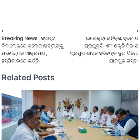
⟵
⟶
Breaking News : ସ୍ପଷ୍ଟ
ଇଲେକ୍ଟ୍ରୋନିକ୍ସ, ସୂଚନା ଓ
ଦିବାଲୋକରେ କଲେଜ ଛାତ୍ରୀଙ୍କୁ
ପ୍ରଯୁକ୍ତି ଏବଂ ଶକ୍ତି ବିଭାଗ
ମରଣାନ୍ତକ ଆକ୍ରମଣ ,
ପ୍ରମୁଖ ଶାସନ ସଚିବଙ୍କ ଦୁଇ ଦିନିଆ
ହସ୍ପିଟାଲରେ ଭର୍ତ୍ତି
ଯାଜପୁର ଗସ୍ତ।
Related Posts