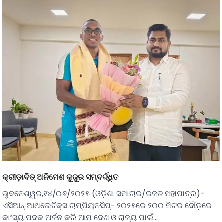
କ୍ରୀଡ଼ାବିତ୍‌ ଅନିମେଶ କୁଜୁର ସମ୍ବର୍ଦ୍ଧିତ
ଭୁବନେଶ୍ୱର,୧୪/୦୬/୨୦୨୫ (ଓଡ଼ିଶା ସମାଚାର/ରଜତ ମହାପାତ୍ର)-
ଏସିଆନ୍‌ ଆଥଲେଟିକ୍ସ ଚାମ୍ପିୟନସିପ୍- ୨୦୨୫ରେ ୨୦୦ ମିଟର ଦୌଡ଼ରେ
କାଂସ୍ୟ ପଦକ ଅର୍ଜନ କରି ଆମ ଦେଶ ଓ ରାଜ୍ୟ ପାଇଁ…