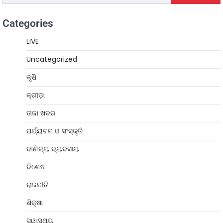
Categories
LIVE
Uncategorized
କୃଷି
କ୍ରୀଡ଼ା
ତାଜା ଖବର
ପର୍ଯ୍ୟଟନ ଓ ସଂସ୍କୃତି
ବାଣିଜ୍ୟ ବ୍ୟବସାୟ
ବିଶେଷ
ରାଜନୀତି
ଶିକ୍ଷା
ସ୍ୱାସ୍ଥ୍ୟ