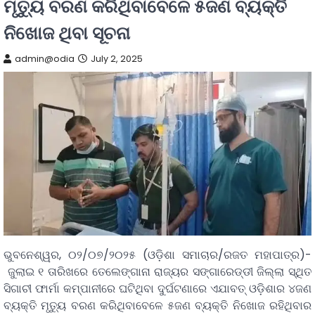
ମୃତ୍ୟୁ ବରଣ କରିଥିବାବେଳେ ୫ଜଣ ବ୍ୟକ୍ତି
ନିଖୋଜ ଥିବା ସୂଚନା
admin@odia
July 2, 2025
ଭୁବନେଶ୍ୱର, ୦୨/୦୭/୨୦୨୫ (ଓଡ଼ିଶା ସମାଚାର/ରଜତ ମହାପାତ୍ର)-
ଜୁଲାଇ ୧ ତାରିଖରେ ତେଲେଙ୍ଗାନା ରାଜ୍ୟର ସଙ୍ଗାରେଡ୍ଡୀ ଜିଲ୍ଲା ସ୍ଥିତ
ସିଗାଚୀ ଫାର୍ମା କମ୍ପାନୀରେ ଘଟିଥିବା ଦୁର୍ଘଟଣାରେ ଏଯାବତ୍‌ ଓଡ଼ିଶାର ୪ଜଣ
ବ୍ୟକ୍ତି ମୃତ୍ୟୁ ବରଣ କରିଥିବାବେଳେ ୫ଜଣ ବ୍ୟକ୍ତି ନିଖୋଜ ରହିଥିବାର