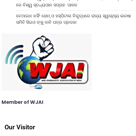
ରେ ବିଶ୍ୱ ସ୍ତନ୍ୟପାନ ସପ୍ତାହ ପାଳନ
ବେଆଇନ ନର୍ସିଂ ହୋମ୍ ଓ ହସ୍ପିଟାଲ ବିରୁଦ୍ଧରେ ରାଜ୍ୟ ସ୍ୱାସ୍ଥ୍ୟ ଭରଷା
ସମିତି ସିଇଓ ଙ୍କୁ ଦାବି ପତ୍ର ପ୍ରଦାନ
Member of WJAI
Our Visitor