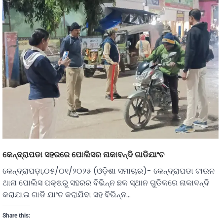
କେନ୍ଦ୍ରାପଡା ସହରରେ ପୋଲିସର ନାକାବନ୍ଦି ଗାଡିଯାଂଚ
କେନ୍ଦ୍ରାପଡ଼ା,୦୫/୦୧/୨୦୨୫ (ଓଡ଼ିଶା ସମାଚାର)- କେନ୍ଦ୍ରାପଡା ଟାଉନ
ଥାନା ପୋଲିସ ପକ୍ଷରୁ ସହରର ବିଭିନ୍ନ ଛକ ସ୍ଥାନ ଗୁଡିକରେ ନାକାବନ୍ଦି
କରାଯାଇ ଗାଡି ଯାଂଚ କରାଯିବା ସହ ବିଭିନ୍ନ…
Share this: