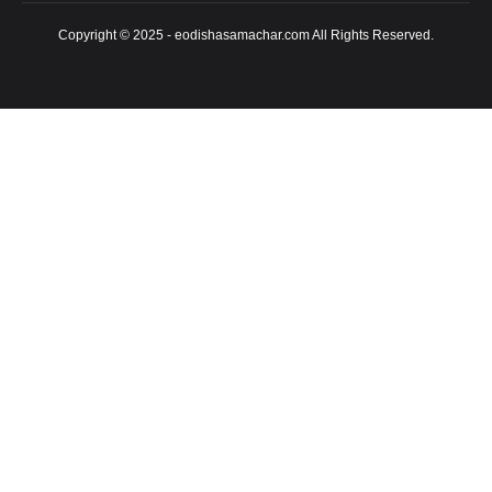
Copyright © 2025 - eodishasamachar.com All Rights Reserved.