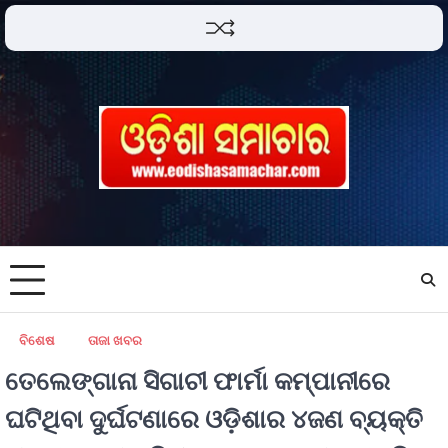
ବିଶେଷ
ତାଜା ଖବର
ତେଲେଙ୍ଗାନା ସିଗାଚୀ ଫାର୍ମା କମ୍ପାନୀରେ
ଘଟିଥିବା ଦୁର୍ଘଟଣାରେ ଓଡ଼ିଶାର ୪ଜଣ ବ୍ୟକ୍ତି