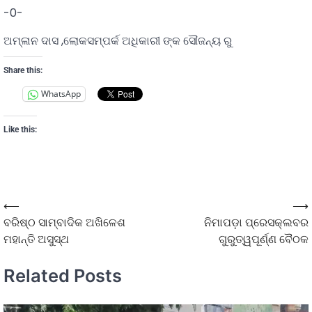
-0-
ଅମ୍ଳାନ ଦାସ ,ଲୋକସମ୍ପର୍କ ଅଧିକାରୀ ଙ୍କ ସୌଜନ୍ୟ ରୁ
Share this:
WhatsApp
Like this:
⟵
⟶
ବରିଷ୍ଠ ସାମ୍ବାଦିକ ଅଖିଳେଶ
ନିମାପଡ଼ା ପ୍ରେସକ୍ଲବର
ମହାନ୍ତି ଅସୁସ୍ଥ
ଗୁରୁତ୍ୱପୂର୍ଣ୍ଣ ବୈଠକ
Related Posts