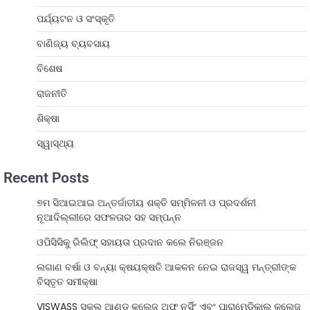
ପର୍ଯ୍ୟଟନ ଓ ସଂସ୍କୃତି
ବାଣିଜ୍ୟ ବ୍ୟବସାୟ
ବିଶେଷ
ରାଜନୀତି
ଶିକ୍ଷା
ସ୍ୱାସ୍ଥ୍ୟ
Recent Posts
୭ମ ସିଆଇଆଇ ଅନ୍ତର୍ଜାତୀୟ ଶକ୍ତି ସମ୍ମିଳନୀ ଓ ପ୍ରଦର୍ଶନୀ
ନୂଆଦିଲ୍ଲୀରେ ସଫଳତାର ସହ ସମ୍ପନ୍ନ
ଓପିସିସିକୁ ରିଲିଫ୍ ସହାୟତା ପ୍ରଦାନ କଲେ ନିରଞ୍ଜନ
ଲଗାଣ ବର୍ଷା ଓ ବନ୍ୟା କ୍ଷୟକ୍ଷତି ଆକଳନ ନେଇ ରାଜସ୍ୱ ମନ୍ତ୍ରୀଙ୍କ
ବିସ୍ତୃତ ସମୀକ୍ଷା
VISWASS ସ୍କୁଲ୍ ଆଣ୍ଡ କଲେଜ୍ ଅଫ୍ ନର୍ସିଂ ଏବଂ ପାରାମେଡିକାଲ୍ କଲେଜ୍