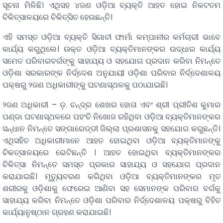
ସୂଚନା ମିଳିଛି। ଏଥିସହ ୪ଜଣ ଓଡ଼ିଆ ବ୍ୟକ୍ତି ଆହତ ହୋଇ ନିକଟତମ
ଚିକିତ୍ସାଳୟରେ ଚିକିତ୍ସିତ ହେଉଛନ୍ତି।
ଏହି ସମସ୍ତ ଓଡ଼ିଆ ବ୍ୟକ୍ତି ସିଗାଚୀ ଫାର୍ମା କମ୍ପାନୀର କର୍ମଚାରୀ ଭାବେ
କାର୍ଯ୍ୟ କରୁଥିଲେ। ଉକ୍ତ ଓଡ଼ିଆ ବ୍ୟକ୍ତିମାନଙ୍କର ଉଦ୍ଧାର କାର୍ଯ୍ୟ
ସମେତ ପରିବାରବର୍ଗଙ୍କୁ ସାହାଯ୍ୟ ଓ ସହଯୋଗ ପ୍ରଦାନ କରିବା ନିମନ୍ତେ
ଓଡ଼ିଶା ସରକାରଙ୍କ ନିର୍ଦ୍ଦେଶ ଅନୁଯାୟୀ ଓଡ଼ିଶା ପରିବାର ନିର୍ଦ୍ଦେଶାଳୟ
ପକ୍ଷରୁ ୨ଜଣ ଅଧିକାରୀଙ୍କୁ ଘଟଣାସ୍ଥଳକୁ ପଠାଯାଇଛି।
୨ଜଣ ଅଧିକାରୀ – ଡ଼. ଚନ୍ଦ୍ର ଶେଖର ହୋତା ଏବଂ ଶ୍ରୀ ପ୍ରୀତିଶ କୁମାର
ପଣ୍ଡା ଘଟଣାସ୍ଥଳରେ ପହଂଚି ନିଖୋଜ ରହିଥିବା ଓଡ଼ିଆ ବ୍ୟକ୍ତିମାନଙ୍କର
ସନ୍ଧାନ ନିମନ୍ତେ ସଙ୍ଗାରେଡ୍ଡୀ ଜିଲ୍ଲା ପ୍ରଶାସନକୁ ସହଯୋଗ କରୁଛନ୍ତି।
ଏଥିସହିତ ଅଧିକାରୀମାନେ ଆହତ ହୋଇଥିବା ଓଡ଼ିଆ ବ୍ୟକ୍ତିମାନଙ୍କୁ
ଚିକତ୍ସାଳୟରେ ଭେଟିଛନ୍ତି । ଆହତ ହୋଇଥିବା ବ୍ୟକ୍ତିମାନଙ୍କର
ଚିକିତ୍ସା ନିମନ୍ତେ ସମସ୍ତ ପ୍ରକାର ସାହାଯ୍ୟ ଓ ସହଯୋଗ ପ୍ରଦାନ
କରାଯାଇଛି। ମୃତ୍ୟୁବରଣ କରିଥିବା ଓଡ଼ିଆ ବ୍ୟକ୍ତିମାନଙ୍କର ମୃତ
ଶରୀରକୁ ଓଡ଼ିଶାକୁ ଫେରେଇ ଆଣିବା ସହ ସେମାନଙ୍କ ପରିବାର ବର୍ଗକୁ
ସାହାଯ୍ୟ କରିବା ନିମନ୍ତେ ଓଡ଼ିଶା ପରିବାର ନିର୍ଦ୍ଦେଶାଳୟ ପକ୍ଷରୁ ବିହିତ
କାର୍ଯ୍ୟାନୁଷ୍ଠାନ ଗ୍ରହଣ କରାଯାଇଛି।