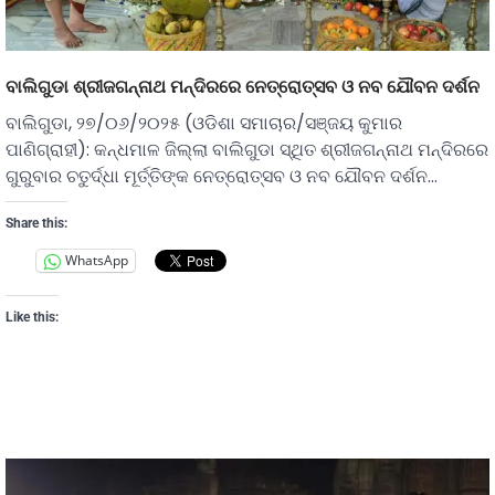
ବାଲିଗୁଡା ଶ୍ରୀଜଗନ୍ନାଥ ମନ୍ଦିରରେ ନେତ୍ରୋତ୍ସବ ଓ ନବ ଯୌବନ ଦର୍ଶନ
ବାଲିଗୁଡା, ୨୭/୦୬/୨୦୨୫ (ଓଡିଶା ସମାଚାର/ସଞ୍ଜୟ କୁମାର
ପାଣିଗ୍ରାହୀ): କନ୍ଧମାଳ ଜିଲ୍ଲା ବାଲିଗୁଡା ସ୍ଥିତ ଶ୍ରୀଜଗନ୍ନାଥ ମନ୍ଦିରରେ
ଗୁରୁବାର ଚତୁର୍ଦ୍ଧା ମୂର୍ତ୍ତିଙ୍କ ନେତ୍ରୋତ୍ସବ ଓ ନବ ଯୌବନ ଦର୍ଶନ…
Share this:
WhatsApp
Like this: