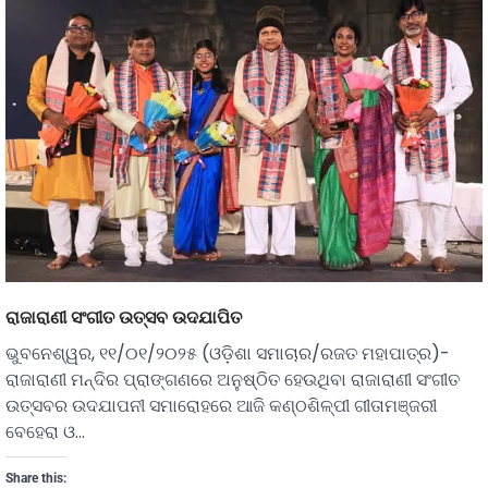
ରାଜାରାଣୀ ସଂଗୀତ ଉତ୍ସବ ଉଦଯାପିତ
ଭୁବନେଶ୍ୱର, ୧୧/୦୧/୨୦୨୫ (ଓଡ଼ିଶା ସମାଚାର/ରଜତ ମହାପାତ୍ର)-
ରାଜାରାଣୀ ମନ୍ଦିର ପ୍ରାଙ୍ଗଣରେ ଅନୁଷ୍ଠିତ ହେଉଥିବା ରାଜାରାଣୀ ସଂଗୀତ
ଉତ୍ସବର ଉଦଯାପନୀ ସମାରୋହରେ ଆଜି କଣ୍ଠଶିଳ୍ପୀ ଗୀତାମଞ୍ଜରୀ
ବେହେରା ଓ…
Share this: