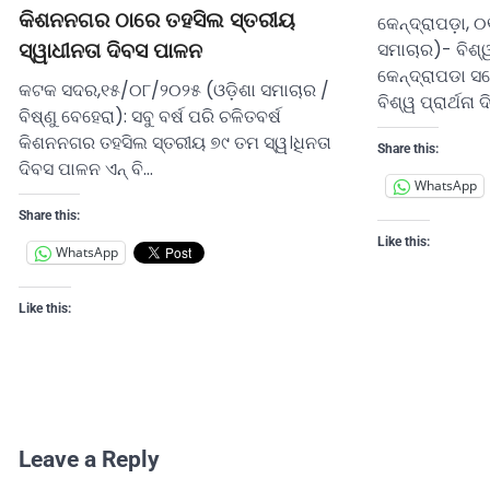
କିଶନନଗର ଠାରେ ତହସିଲ ସ୍ତରୀୟ
କେନ୍ଦ୍ରାପଡ଼ା, 
ସମାଚାର)- ବିଶ୍ୱ
ସ୍ୱାଧୀନତା ଦିବସ ପାଳନ
କେନ୍ଦ୍ରାପଡା ସମ
କଟକ ସଦର,୧୫/୦୮/୨୦୨୫ (ଓଡ଼ିଶା ସମାଚାର /
ବିଶ୍ୱ ପ୍ରାର୍ଥନା
ବିଷ୍ଣୁ ବେହେରା): ସବୁ ବର୍ଷ ପରି ଚଳିତବର୍ଷ
କିଶନନଗର ତହସିଲ ସ୍ତରୀୟ ୭୯ ତମ ସ୍ୱ।ଧିନତା
Share this:
ଦିବସ ପାଳନ ଏନ୍ ବି…
WhatsApp
Share this:
Like this:
WhatsApp
Like this:
Leave a Reply