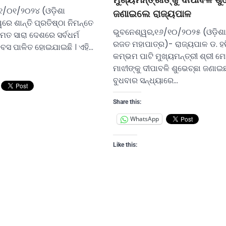
୦୧/୦୧/୨୦୨୪ (ଓଡ଼ିଶା
ଜଣାଇଲେ ରାଜ୍ୟପାଳ
ରେ ଶାନ୍ତି ପ୍ରତିଷ୍ଠା ନିମନ୍ତେ
ଭୁବନେଶ୍ୱର,୧୬/୧୦/୨୦୨୫ (ଓଡ଼ିଶା
େତ ସାରା ଦେଶରେ ସର୍ବଧର୍ମ
ରଜତ ମହାପାତ୍ର)- ରାଜ୍ୟପାଳ ଡ. ହର
 ଦିବସ ପାଳିତ ହୋଇଯାଇଛି । ଏହି…
କମ୍ଭମ ପାଟି ମୁଖ୍ୟମନ୍ତ୍ରୀ ଶ୍ରୀ
ମାଝୀଙ୍କୁ ଦୀପାବଳି ଶୁଭେଚ୍ଛା ଜଣାଇଛନ
ବୁଧବାର ସନ୍ଧ୍ୟାରେ…
Share this:
WhatsApp
Like this: