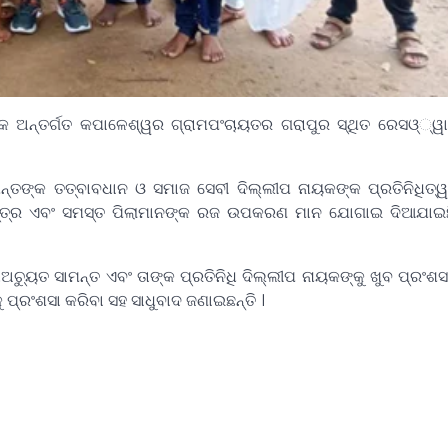
କ ଅନ୍ତର୍ଗତ କପାଳେଶ୍ୱର ଗ୍ରାମପଂଚାୟତର ଗରାପୁର ସ୍ଥିତ ରେସଓ୍୍ୱା 
 ସାମନ୍ତଙ୍କ ତତ୍ବାବଧାନ ଓ ସମାଜ ସେବୀ ଦିଲ୍ଲୀପ ନାୟକଙ୍କ ପ୍ରତିନିଧିତ
ତନ ବସ୍ତ୍ର ଏବଂ ସମସ୍ତ ପିଲାମାନଙ୍କ ରଜ ଉପକରଣ ମାନ ଯୋଗାଇ ଦିଆଯା
ଚୁ୍ୟତ ସାମନ୍ତ ଏବଂ ତାଙ୍କ ପ୍ରତିନିଧି ଦିଲ୍ଲୀପ ନାୟକଙ୍କୁ ଖୁବ ପ୍ରଂଶସା
 ପ୍ରଂଶସା କରିବା ସହ ସାଧୁବାଦ ଜଣାଇଛନ୍ତି ।