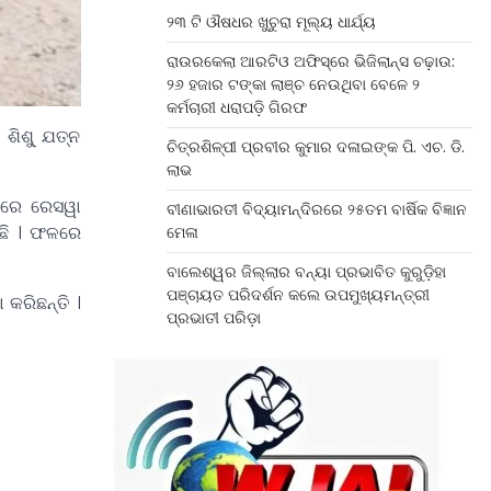
୨୩ ଟି ଔଷଧର ଖୁଚୁରା ମୂଲ୍ୟ ଧାର୍ଯ୍ୟ
ରାଉରକେଲା ଆରଟିଓ ଅଫିସ୍‌ରେ ଭିଜିଲାନ୍ସ ଚଢ଼ାଉ:
୨୬ ହଜାର ଟଙ୍କା ଲାଞ୍ଚ ନେଉଥିବା ବେଳେ ୨
କର୍ମଚାରୀ ଧରାପଡ଼ି ଗିରଫ
ଶିଶୁ୍ ଯତ୍ନ
ଚିତ୍ରଶିଳ୍ପୀ ପ୍ରବୀର କୁମାର ଦଳାଇଙ୍କ ପି. ଏଚ. ଡି.
ଲାଭ
୍ୱରେ ରେସୱା
ବୀଣାଭାରତୀ ବିଦ୍ୟାମନ୍ଦିରରେ ୨୫ତମ ବାର୍ଷିକ ବିଜ୍ଞାନ
ଇଛି । ଫଳରେ
ମେଳା
ବାଲେଶ୍ୱର ଜିଲ୍ଲାର ବନ୍ୟା ପ୍ରଭାବିତ କୁରୁଡ଼ିହା
ପଞ୍ଚାୟତ ପରିଦର୍ଶନ କଲେ ଉପମୁଖ୍ୟମନ୍ତ୍ରୀ
 କରିଛନ୍ତି ।
ପ୍ରଭାତୀ ପରିଡ଼ା