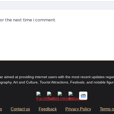
for the next time I comment.
aimed at providing internet users with the most recent updates regard
graphy, Art and Culture, Tourist Attractions, Festivals, and notable figu
us
Contact us
Feedback
Privacy Policy
Terms o