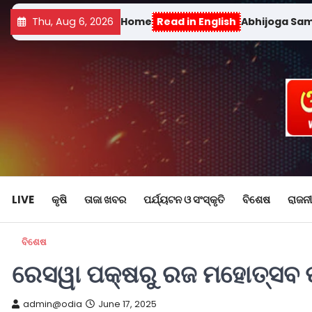
Thu, Aug 6, 2026
Home
Read in English
Abhijoga Sa
LIVE
କୃଷି
ତାଜା ଖବର
ପର୍ଯ୍ୟଟନ ଓ ସଂସ୍କୃତି
ବିଶେଷ
ରାଜନୀ
ବିଶେଷ
ରେସୱା ପକ୍ଷରୁ ରଜ ମହୋତ୍ସବ 
admin@odia
June 17, 2025