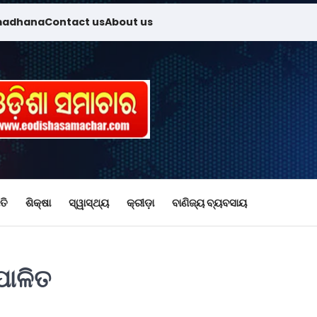
madhana
Contact us
About us
ତି
ଶିକ୍ଷା
ସ୍ୱାସ୍ଥ୍ୟ
କ୍ରୀଡ଼ା
ବାଣିଜ୍ୟ ବ୍ୟବସାୟ
ପାଳିତ