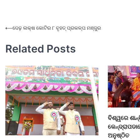
⟵
ଦେଢ଼ ଲକ୍ଷ କୋଟିର ୮ ବୃହତ୍ ପ୍ରକଳ୍ପ ମଞ୍ଜୁର
Related Posts
ବିଶ୍ୱରେ ଶାନ୍ତ
କେନ୍ଦ୍ରାପଡାର
ଅନୁଷ୍ଠିତ