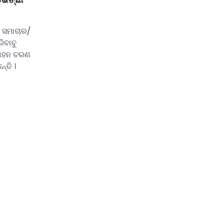
 ସମାଚାର/
ିବାବୁ
 ମୋହନ ଚରଣ
୍ତି ।