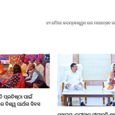
୪୨ ମୈ।ଜା କଦମ୍ଵେଶ୍ୱର ରଜ ମହୋତ୍ସବ ଉ
ି ପ୍ରତିଷ୍ଠା ପାଇଁ
େ ବିଶ୍ୱ ପାର୍ଥନା ଦିବସ
ମୁଖ୍ୟମନ୍ତ୍ରୀଙ୍କୁ ଦୀପାବଳି ଶୁ