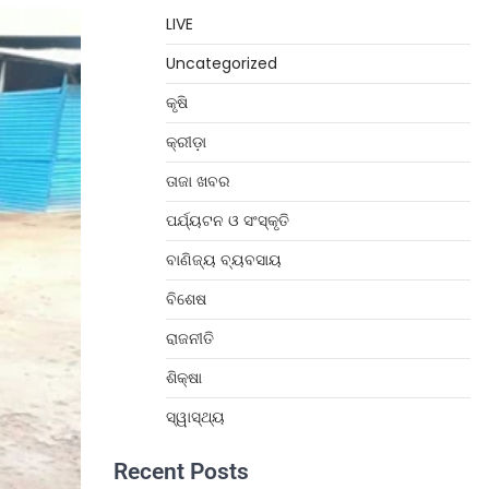
LIVE
Uncategorized
କୃଷି
କ୍ରୀଡ଼ା
ତାଜା ଖବର
ପର୍ଯ୍ୟଟନ ଓ ସଂସ୍କୃତି
ବାଣିଜ୍ୟ ବ୍ୟବସାୟ
ବିଶେଷ
ରାଜନୀତି
ଶିକ୍ଷା
ସ୍ୱାସ୍ଥ୍ୟ
Recent Posts