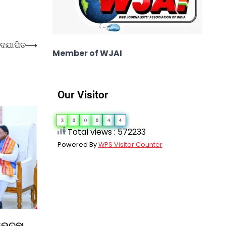
ଦଯାପିତ
⟶
Member of WJAI
Our Visitor
3
0
0
0
4
4
Total views : 572233
Powered By
WPS Visitor Counter
ଭେଚ୍ଛା