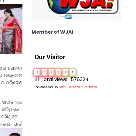
 ।
Member of WJAI
Our Visitor
ସାକୁ ରୋକିବା
3
0
3
3
9
5
 ସେ ଉଲ୍ଲେଖ
Total views : 576324
୍ଷିତ ପରିବେଶ
Powered By
WPS Visitor Counter
ୀ ସାଇନି ଏସ.
ତ କରିଥିଲେ ।
ରଖିଥିଲେ ।
ିକରଣ ପାଇଁ