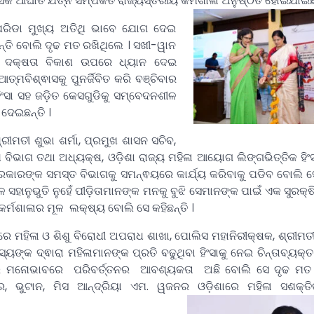
ନସିକ ଆଘାତ ଯତ୍ନ ସମ୍ପର୍କିତ ରାଜ୍ୟସ୍ତରୀୟ କର୍ମଶାଳା ଅନୁଷ୍ଠିତ ହୋଇଯାଇଛି
ପରିଡା ମୁଖ୍ୟ ଅତିଥି ଭାବେ ଯୋଗ ଦେଇ
ନ୍ତି ବୋଲି ଦୃଢ ମତ ରଖିଥିଲେ । ସଖୀ-ୱାନ
୍କ ଦକ୍ଷତା ବିକାଶ ଉପରେ ଧ୍ୟାନ ଦେଇ
ମବିଶ୍ଵାସକୁ ପୁନର୍ଜିବିତ କରି ବଞ୍ଚିବାର
ହିଂସା ସହ ଜଡ଼ିତ କେସଗୁଡିକୁ ସମ୍ବେଦନଶୀଳ
 ଦେଇଛନ୍ତି ।
ୀମତୀ ଶୁଭା ଶର୍ମା, ପ୍ରମୁଖ ଶାସନ ସଚିବ,
ାଶ ବିଭାଗ ତଥା ଅଧ୍ୟକ୍ଷ, ଓଡ଼ିଶା ରାଜ୍ୟ ମହିଳା ଆୟୋଗ ଲିଙ୍ଗଭିତ୍ତିକ ହିଂ
ସରକାରଙ୍କ ସମସ୍ତ ବିଭାଗକୁ ସମନ୍ଵୟରେ କାର୍ଯ୍ୟ କରିବାକୁ ପଡିବ ବୋଲି
 ସହାନୁଭୁତି ନୁହେଁ ପୀଡ଼ିତାମାନଙ୍କ ମନକୁ ବୁଝି ସେମାନଙ୍କ ପାଇଁ ଏକ ସୁରକ
ି କର୍ମଶାଳାର ମୂଳ ଲକ୍ଷ୍ୟ ବୋଲି ସେ କହିଛନ୍ତି ।
ମରେ ମହିଳା ଓ ଶିଶୁ ବିରୋଧୀ ଅପରାଧ ଶାଖା, ପୋଲିସ ମହାନିରୀକ୍ଷକ, ଶ୍ରୀମତ
୍ୟଙ୍କ ଦ୍ଵାରା ମହିଳାମାନଙ୍କ ପ୍ରତି ବଢୁଥିବା ହିଂସାକୁ ନେଇ ଚିନ୍ତାବ୍ୟକ୍
ର ମନୋଭାବରେ ପରିବର୍ତ୍ତନର ଆବଶ୍ୟକତା ଅଛି ବୋଲି ସେ ଦୃଢ ମତ 
ର, ଭୁଟାନ, ମିସ ଆନ୍ଦ୍ରିୟା ଏମ. ୱଜନର ଓଡ଼ିଶାରେ ମହିଳା ସଶକ୍ତ