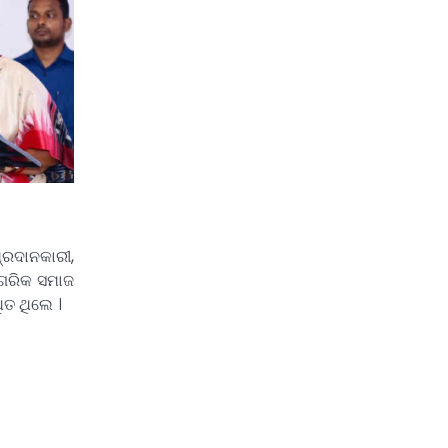
୍ରଦାନକାରୀ,
ନାଗରିକ ସମାଜ
ିତ ଥିଲେ ।