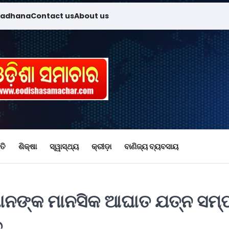
madhana
Contact us
About us
ତି
ଶିକ୍ଷା
ସ୍ୱାସ୍ଥ୍ୟ
କ୍ରୀଡ଼ା
ବାଣିଜ୍ୟ ବ୍ୟବସାୟ
ାମାନଙ୍କ ମାନସିକ ଆଘାତ ଯତ୍ନ ସମ୍ପର
ତ