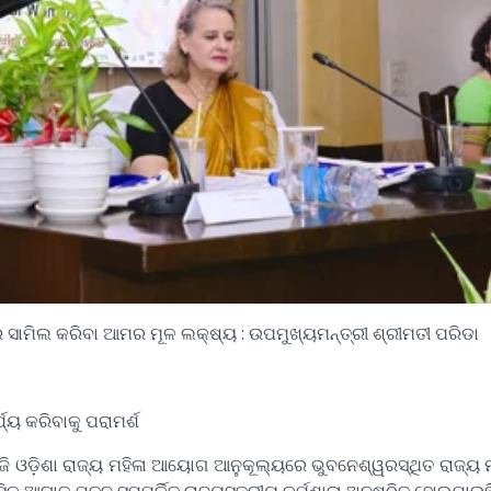
େ ସାମିଲ କରିବା ଆମର ମୂଳ ଲକ୍ଷ୍ୟ : ଉପମୁଖ୍ୟମନ୍ତ୍ରୀ ଶ୍ରୀମତୀ ପରିଡା
୍ୟ କରିବାକୁ ପରାମର୍ଶ
ଓଡ଼ିଶା ରାଜ୍ୟ ମହିଳା ଆୟୋଗ ଆନୁକୂଲ୍ୟରେ ଭୁବନେଶ୍ୱରସ୍ଥିତ ରାଜ୍ୟ ମହ