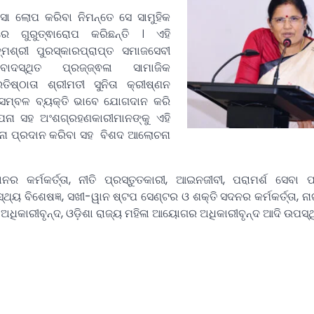
ିଂସା ଲୋପ କରିବା ନିମନ୍ତେ ସେ ସାମୁହିକ
ରେ ଗୁରୁତ୍ଵାରୋପ କରିଛନ୍ତି । ଏହି
୍ମଶ୍ରୀ ପୁରସ୍କାରପ୍ରାପ୍ତ ସମାଜସେବୀ
ବାଦସ୍ଥିତ ପ୍ରଜ୍ଜ୍ଵଳା ସାମାଜିକ
ତିଷ୍ଠାତା ଶ୍ରୀମତୀ ସୁନିତା କ୍ରୀଷ୍ଣନ
 ସମ୍ବଳ ବ୍ୟକ୍ତି ଭାବେ ଯୋଗଦାନ କରି
ପନା ସହ ଅଂଶଗ୍ରହଣକାରୀମାନଙ୍କୁ ଏହି
ନା ପ୍ରଦାନ କରିବା ସହ ବିଶଦ ଆଲୋଚନା
ନର କର୍ମକର୍ତ୍ତା, ନୀତି ପ୍ରସ୍ତୁତକାରୀ, ଆଇନଜୀବୀ, ପରାମର୍ଶ ସେବା ପ
ାସ୍ଥ୍ୟ ବିଶେଷଜ୍ଞ, ସଖୀ-ୱାନ ଷ୍ଟପ ସେଣ୍ଟର ଓ ଶକ୍ତି ସଦନର କର୍ମକର୍ତ୍ତା, 
ର ଅଧିକାରୀବୃନ୍ଦ, ଓଡ଼ିଶା ରାଜ୍ୟ ମହିଳା ଆୟୋଗର ଅଧିକାରୀବୃନ୍ଦ ଆଦି ଉପସ୍ଥ