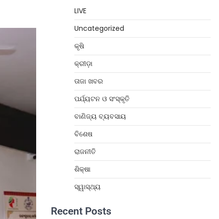
LIVE
Uncategorized
କୃଷି
କ୍ରୀଡ଼ା
ତାଜା ଖବର
ପର୍ଯ୍ୟଟନ ଓ ସଂସ୍କୃତି
ବାଣିଜ୍ୟ ବ୍ୟବସାୟ
ବିଶେଷ
ରାଜନୀତି
ଶିକ୍ଷା
ସ୍ୱାସ୍ଥ୍ୟ
Recent Posts