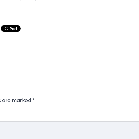
ds are marked
*