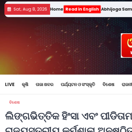
Sat, Aug 8, 2026
Home
Read in English
Abhijoga Sa
LIVE
କୃଷି
ତାଜା ଖବର
ପର୍ଯ୍ୟଟନ ଓ ସଂସ୍କୃତି
ବିଶେଷ
ରାଜନୀ
ବିଶେଷ
ଲିଙ୍ଗଭିତ୍ତିକ ହିଂସା ଏବଂ ପୀଡିତ
ରାଜ୍ୟସ୍ତରୀୟ କର୍ମଶାଳା ଅନୁଷ୍ଠି