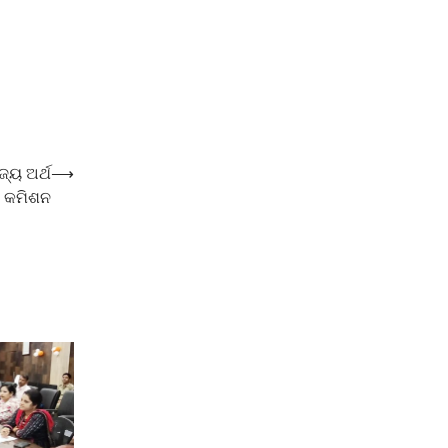
୍ୟ ଅର୍ଥ
⟶
କମିଶନ