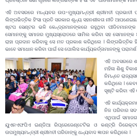
ପ୍ରତିଷ୍ଠାନ ସଭା ଗୃହରେ ଲିଙ୍ଗଭିତ୍ତିକ ହିଂସା ଏବଂ ପୀଡିତାମାନଙ୍କ ମା
ଏହି ଅବସରରେ ମାନ୍ୟବର ଉପ-ମୁଖ୍ୟମନ୍ତ୍ରୀ ଶ୍ରୀମତୀ ପ୍ରଭାତୀ 
ଲିଙ୍ଗଭିତ୍ତିକ ହିଂସା ପ୍ରତି ସରକାର ଶୂନ୍ୟ ସହନଶୀଳତା ନୀତି ଆପଣେଇଛ
ଷ୍ଟପ ସେଣ୍ଟର ଭଳି କେନ୍ଦ୍ରମାନଙ୍କରେ ରହୁଥିବା ପୀଡିତମାନଙ
ସେମାନଙ୍କୁ ସମାଜର ମୁଖ୍ୟସ୍ରୋତରେ ସାମିଲ କରିବା ସହ ସେମାନଙ୍କ ଆତ୍
ରାହା ପ୍ରଦାନ କରିବାକୁ ସେ ମତ ପ୍ରକାଶ କରିଥିଲେ । ଲିଙ୍ଗଭିତ୍ତିକ 
ଭାବେ ସମାଧାନ କରିବା ପାଇଁ ସେ ପୋଲିସ କାର୍ଯ୍ୟକର୍ତ୍ତାମାନଙ୍କୁ ପରାମର୍ଶ
ଏହି ଅବସରରେ ଶ୍ର
ମହିଳା ଶିଶୁ ବିକ
ନିମନ୍ତେ ରାଜ୍ୟ
କରିଥିଲେ । କେବଳ
ସୃଷ୍ଟି କରିବା ଏହ
ଏହି କାର୍ଯ୍ୟକ୍ର
ନିଜ ପରିବାର ସଦସ
ଏଥିପାଇଁ ସମାଜ
ୟୁଏନଏଫପିଏ ଇଣ୍ଡିଆ ରିପ୍ରେଜେଣ୍ଟେଟିଭ ଓ କଣ୍ଟ୍ରି ଡିରେକ୍ଟ
ଉପମୁଖ୍ୟମନ୍ତ୍ରୀ ଶ୍ରୀମତୀ ପରିଡାଙ୍କୁ ଧନ୍ୟବାଦ ଜ୍ଞାପନ କରିଥିଲେ ।