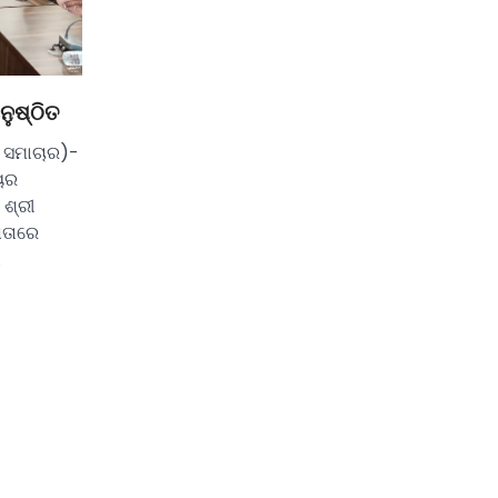
ନୁଷ୍ଠିତ
 ସମାଚାର)-
ଳୟର
 ଶ୍ରୀ
ଷତାରେ
…