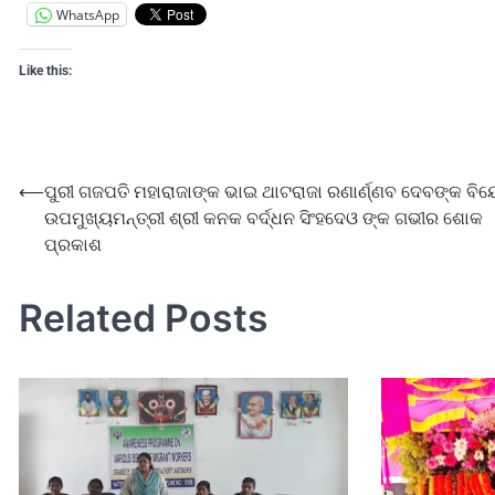
WhatsApp
Like this:
⟵
ପୁରୀ ଗଜପତି ମହାରାଜାଙ୍କ ଭାଇ ଥାଟରାଜା ରଣାର୍ଣ୍ଣବ ଦେବଙ୍କ ବ
ଉପମୁଖ୍ୟମନ୍ତ୍ରୀ ଶ୍ରୀ କନକ ବର୍ଦ୍ଧନ ସିଂହଦେଓ ଙ୍କ ଗଭୀର ଶୋକ
ପ୍ରକାଶ
Related Posts