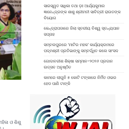
ସାରସ୍ୱତ ସାଧିକା ତଥା ଡ଼ଃ ଆର୍ଯ୍ୟକୁମାର
ଜ୍ଞାନେନ୍ଦ୍ରଙ୍କ ଶାଶୁ ଶ୍ରୀମତୀ ସାବିତ୍ରୀ ରାଉତଙ୍କ
ବିୟୋଗ
କେନ୍ଦ୍ରାପଡାରେ ଜିଲା ସ୍ତରୀୟ ବିଶ୍ୱ ସ୍ତନ୍ୟପାନ
ସପ୍ତାହ
ସମ୍ବଲପୁରରେ ‘ମାଟିର ମହକ’ କାର୍ଯ୍ୟକ୍ରମରେ
ପଦ୍ମଶ୍ରୀ ପ୍ରତିଭାଙ୍କୁ ସମ୍ବର୍ଦ୍ଧିତ କଲେ ସାଂସଦ
ଗୋଦାବରୀଶ ଶିକ୍ଷା ସମ୍ମାନ-୨୦୨୬ ପ୍ରଦାନ
ଉତ୍ସବ ଅନୁଷ୍ଠିତ
କାମରେ ଲାଗୁନି ୫ କୋଟି ଟଙ୍କାରେ ନିର୍ମିତ ଓଭର
ହେଡ ପାଣି ଟାଙ୍କି
ିଳା ଓ ଶିଶୁ