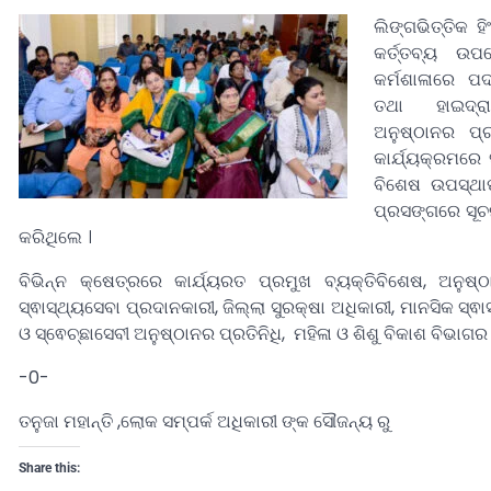
ଲିଙ୍ଗଭିତ୍ତିକ ହ
କର୍ତ୍ତବ୍ୟ ଉପ
କର୍ମଶାଳାରେ ପଦ
ତଥା ହାଇଦ୍ରା
ଅନୁଷ୍ଠାନର ପ୍ର
କାର୍ଯ୍ୟକ୍ରମରେ
ବିଶେଷ ଉପସ୍ଥା
ପ୍ରସଙ୍ଗରେ ସୂଚ
କରିଥିଲେ ।
ବିଭିନ୍ନ କ୍ଷେତ୍ରରେ କାର୍ଯ୍ୟରତ ପ୍ରମୁଖ ବ୍ୟକ୍ତିବିଶେଷ, ଅନୁଷ୍ଠା
ସ୍ଵାସ୍ଥ୍ୟସେବା ପ୍ରଦାନକାରୀ, ଜିଲ୍ଲା ସୁରକ୍ଷା ଅଧିକାରୀ, ମାନସିକ ସ୍ଵ
ଓ ସ୍ଵେଚ୍ଛାସେବୀ ଅନୁଷ୍ଠାନର ପ୍ରତିନିଧି, ମହିଳା ଓ ଶିଶୁ ବିକାଶ ବିଭାଗ
-0-
ତନୁଜା ମହାନ୍ତି ,ଲୋକ ସମ୍ପର୍କ ଅଧିକାରୀ ଙ୍କ ସୌଜନ୍ୟ ରୁ
Share this: