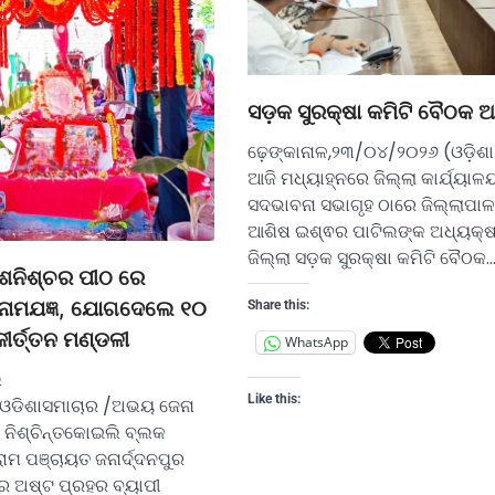
ସଡ଼କ ସୁରକ୍ଷା କମିଟି ବୈଠକ ଅ
ଢ଼େଙ୍କାନାଳ,୨୩/୦୪/୨୦୨୬ (ଓଡ଼ିଶା
ଆଜି ମଧ୍ୟାହ୍ନରେ ଜିଲ୍ଲା କାର୍ଯ୍ୟା
ସଦଭାବନା ସଭାଗୃହ ଠାରେ ଜିଲ୍ଲାପାଳ
ଆଶିଷ ଇଶ୍ଵର ପାଟିଲଙ୍କ ଅଧ୍ୟକ୍
ଜିଲ୍ଲା ସଡ଼କ ସୁରକ୍ଷା କମିଟି ବୈଠକ
ର ଶନିଶ୍ଚର ପୀଠ ରେ
ନାମଯଜ୍ଞ, ଯୋଗଦେଲେ ୧୦
Share this:
ଂକୀର୍ତ୍ତନ ମଣ୍ଡଳୀ
WhatsApp
ି
Like this:
ଓଡିଶାସମାଚାର /ଅଭୟ ଜେନା
 ନିଶ୍ଚିନ୍ତକୋଇଲି ବ୍ଲକ
୍ରାମ ପଞ୍ଚାୟତ ଜନାର୍ଦ୍ଦନପୁର
େ ଅଷ୍ଟ ପ୍ରହର ବ୍ୟାପୀ