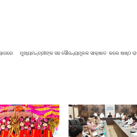
ିୟୋଗରେ
ମୁଖ୍ୟମନ୍ତ୍ରୀଙ୍କ ସହ ସୌଜନ୍ୟମୂଳକ ସାକ୍ଷାତ କଲେ ଷଷ୍ଠ ରାଜ