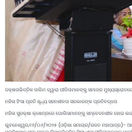
ଦକ୍ଷତାଭିତ୍ତିକ ତାଲିମ ଦ୍ୱାରା ପୀଡିତାମାନଙ୍କୁ ସମାଜର ମୁଖ୍ୟସ୍ରୋତର
ମହିଳା ହିଂସା ପ୍ରତି ଶୂନ୍ୟ ସହନଶୀଳତା ସରକାରଙ୍କ ପ୍ରତିବଦ୍ଧତା
ମହିଳା ସୁରକ୍ଷା କ୍ଷେତ୍ରରେ ପୋଲିସମାନଙ୍କୁ ସମ୍ବେଦନଶୀଳ ହୋଇ କାର୍ଯ
ଭୁବନେଶ୍ୱର,୧୬/୦୬/୨୦୨୫ (ଓଡ଼ିଶା ସମାଚାର/ରଜତ ମହାପାତ୍ର)- ଆଜି 