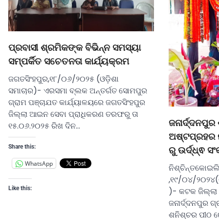
ପ୍ରବାସୀ ଶ୍ରମିକଙ୍କ ବିଭିନ୍ନ ସମସ୍ୟା
ସମ୍ପର୍କିତ ସଚେତନତା କାର୍ଯ୍ୟକ୍ରମ
ଜଗତସିଂହପୁର,୧୮/୦୬/୨୦୨୫ (ଓଡ଼ିଶା
ସମାଚାର)- ଏରସମା ବ୍ଲକ ଅନ୍ତର୍ଗତ ସୋମପୁର
ଗ୍ରାମ ପଞ୍ଚାଯତ କାର୍ଯ୍ୟାଳୟରେ ଜଗତସିଂହପୁର
ଜିଲ୍ଲା ଆଇନ ସେବା ପ୍ରାଧିକରଣ ତରଫରୁ ତା
ଜନାର୍ଦ୍ଦନପୁ
୧୫.୦୬.୨୦୨୫ ରିଖ ଦିନ…
ଅଷ୍ଟପ୍ରହର 
Share this:
ରୁ ଉର୍ଦ୍ଧ୍ଵ ସ
WhatsApp
ନିଶ୍ଚିନ୍ତକୋଇଲ
,୧୯/୦୪/୨୦୨୪(
Like this:
)- କଟକ ଜିଲ୍ଲା
ଜନାର୍ଦ୍ଦନପୁର ଗ
ଶନିଶ୍ଚର ପୀଠ ର