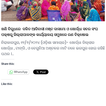
ଖଣି ବିରୁଧରେ ଦଳିତ ଆଦିବାସୀ ମଞ୍ଚ ଦାସମୋ ଓ ଖୋର୍ଦ୍ଧା ସବର ସଂଘ
ପକ୍ଷରୁ ଜିଲ୍ଲାପାଳଙ୍କ କାର୍ଯ୍ୟାଳୟ ସମୁଖରେ ଗଣ ବିକ୍ଷୋଭ
ନିରାକାରପୁର, ୧୧/୭/୨୦୨୪ (ଓଡ଼ିଶା ସମାଚାର)- ଖୋର୍ଦ୍ଧା ଜିଲ୍ଲାର
ଖୋର୍ଦ୍ଧା , ଟାଙ୍ଗି , ଓ ବେଗୁନିଆ ଅଞ୍ଚଳର ମାଟି ତଳେ ଭରପୁର ହୋଇ ରହିଛି
ପଥର ।…
Share this:
WhatsApp
Like this: