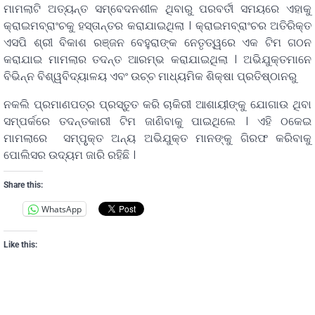
ମାମଲାଟି ଅତ୍ୟନ୍ତ ସମ୍ବେଦନଶୀଳ ଥିବାରୁ ପରବର୍ତୀ ସମୟରେ ଏହାକୁ
କ୍ରାଇମବ୍ରାଂଚକୁ ହସ୍ତାନ୍ତର କରାଯାଇଥିଲା । କ୍ରାଇମବ୍ରାଂଚର ଅତିରିକ୍ତ
ଏସପି ଶ୍ରୀ ବିକାଶ ରଞ୍ଜନ ବେହୁରାଙ୍କ ନେତୃତ୍ୱରେ ଏକ ଟିମ ଗଠନ
କରାଯାଇ ମାମଲାର ତଦନ୍ତ ଆରମ୍ଭ କରାଯାଇଥିଲା । ଅଭିଯୁକ୍ତମାନେ
ବିଭିନ୍ନ ବିଶ୍ୱବିଦ୍ୟାଳୟ ଏବଂ ଉଚ୍ଚ ମାଧ୍ୟମିକ ଶିକ୍ଷା ପ୍ରତିଷ୍ଠାନରୁ
ନକଲି ପ୍ରମାଣପତ୍ର ପ୍ରସ୍ତୁତ କରି ଚାକିରୀ ଆଶାୟୀଙ୍କୁ ଯୋଗାଉ ଥିବା
ସମ୍ପର୍କରେ ତଦନ୍ତକାରୀ ଟିମ ଜାଣିବାକୁ ପାଇଥିଲେ । ଏହି ଠକେଇ
ମାମଲାରେ ସମ୍ପୃୃକ୍ତ ଅନ୍ୟ ଅଭିଯୁକ୍ତ ମାନଙ୍କୁ ଗିରଫ କରିବାକୁ
ପୋଲିସର ଉଦ୍ୟମ ଜାରି ରହିଛି ।
Share this:
WhatsApp
Like this: