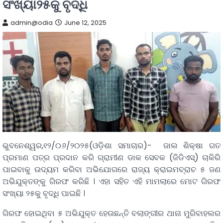
ସଂଖ୍ୟା୨୫କୁ ବୃଦ୍ଧି
admin@odia
June 12, 2025
ଭୁବନେଶ୍ୱର,୧୨/୦୬/୨୦୨୫(ଓଡ଼ିଶା ସମାଚାର)- ଜାଲ ଶିକ୍ଷା ଗତ
ପ୍ରମାଣ ପତ୍ର ପ୍ରଦାନ କରି ଗ୍ରାମୀଣ ଡାକ ସେବକ (ଜିଡିଏସ୍) ଚାକିରି
ପାଇବାକୁ ଉଦ୍ୟମ କରିବା ଅଭିଯୋଗରେ ରାଜ୍ୟ କ୍ରାଇମବ୍ରାଚ ୫ ଜଣ
ଅଭିଯୁକ୍ତଙ୍କୁ ଗିରଫ କରିଛି । ଏହା ସହିତ ଏହି ମାମଲାରେ ମୋଟ ଗିରଫ
ସଂଖ୍ୟା ୨୫କୁ ବୃଦ୍ଧି ପାଇଛି ।
ଗିରଫ ହୋଇଥିବା ୫ ଅଭିଯୁକ୍ତ ହେଉଛନ୍ତି ବଲାଙ୍ଗୀର ଥାନା ମୁରିବାହଲର