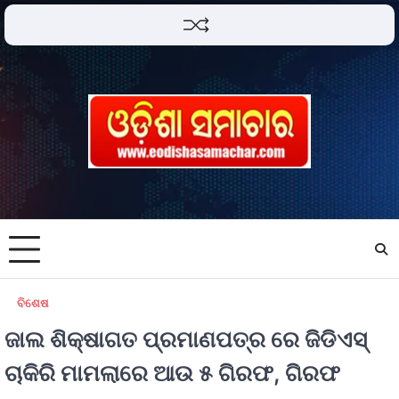
ବିଶେଷ
ଜାଲ ଶିକ୍ଷାଗତ ପ୍ରମାଣପତ୍ର ରେ ଜିଡିଏସ୍
ଚାକିରି ମାମଲାରେ ଆଉ ୫ ଗିରଫ, ଗିରଫ