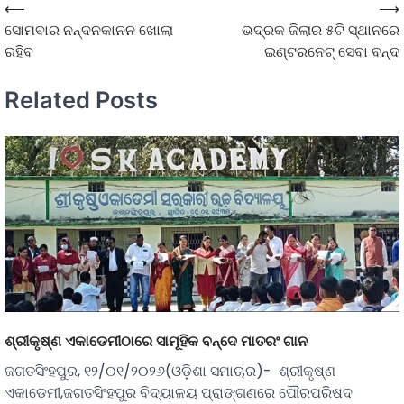
⟵
⟶
ସୋମବାର ନନ୍ଦନକାନନ ଖୋଲା
ଭଦ୍ରକ ଜିଲାର ୫ଟି ସ୍ଥାନରେ
ରହିବ
ଇଣ୍ଟରନେଟ୍ ସେବା ବନ୍ଦ
Related Posts
ଶ୍ରୀକୃଷ୍ଣ ଏକାଡେମୀଠାରେ ସାମୂହିକ ବନ୍ଦେ ମାତରଂ ଗାନ
ଜଗତସିଂହପୁର, ୧୨/୦୧/୨୦୨୬(ଓଡ଼ିଶା ସମାଚାର)- ଶ୍ରୀକୃଷ୍ଣ
ଏକାଡେମୀ,ଜଗତସିଂହପୁର ବିଦ୍ୟାଳୟ ପ୍ରାଙ୍ଗଣରେ ପୌରପରିଷଦ