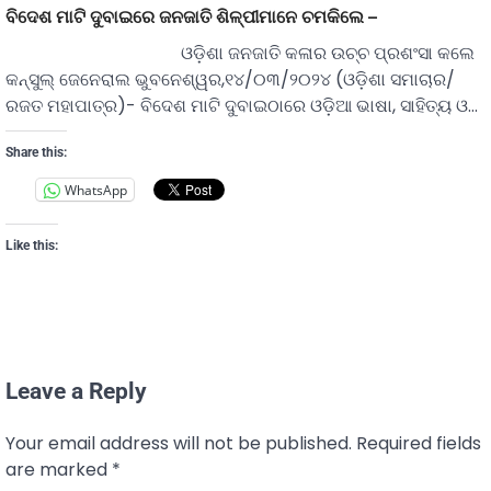
ବିଦେଶ ମାଟି ଦୁବାଇରେ ଜନଜାତି ଶିଳ୍ପୀମାନେ ଚମକିଲେ –
ଓଡ଼ିଶା ଜନଜାତି କଳାର ଉଚ୍ଚ ପ୍ରଶଂସା କଲେ
କନ୍ସୁଲ୍ ଜେନେରାଲ ଭୁବନେଶ୍ୱର,୧୪/୦୩/୨୦୨୪ (ଓଡ଼ିଶା ସମାଚାର/
ରଜତ ମହାପାତ୍ର)- ବିଦେଶ ମାଟି ଦୁବାଇଠାରେ ଓଡ଼ିଆ ଭାଷା, ସାହିତ୍ୟ ଓ…
Share this:
WhatsApp
Like this:
Leave a Reply
Your email address will not be published.
Required fields
are marked
*