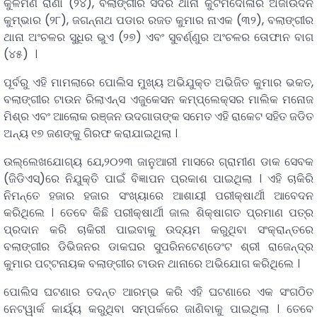
କୁଳମଣି ରାଣା (୨୪), ବଲାଙ୍ଗୀର ସଦର ଥାନା କୁଟମଦୋଳାର ଅଜାଉଦିନ
କୁମ୍ଭାର (୨୮), ଜଗନ୍ନାଥ ପଡାର ରଜତ କୁମାର ନାଏକ (୩୨), ବଲାଙ୍ଗୀର
ଥାନା ଅଂଚଳର ସୁଧିର ଭୁଏ (୨୭) ଏବଂ ସୁବର୍ଣ୍ଣୁର ଅଂଚଳର ତୋଫାନ ବାଗ
(୪୫) ।
ପୂର୍ବରୁ ଏହି ମାମଲାରେ ପୋଲିସ ମୁଖ୍ୟ ଅଭିଯୁକ୍ତ ଅଭିଜିତ କୁମାର ଭକତ,
ବଲାଙ୍ଗୀର ଟାଉନ ରିଲାଏନ୍ସ ଏଜୁକେସନ କମ୍ପ୍ଲେକ୍ସର ମାଲିକ ମନୋଜ
ମିଶ୍ର ଏବଂ ଆଲୋକ ରଞ୍ଜନ ଉଦଗାତାଙ୍କ ସମେତ ଏହି ରାକେଟ ସହିତ ଜଡିତ
ଅନ୍ୟ ୧୭ ଜଣଙ୍କୁ ଗିରଫ କରାଯାଇଥିଲା ।
ଉଲ୍ଲେଖଯୋଗ୍ୟ ଯେ,୨୦୨୩ ଜାନୁଆରୀ ମାସରେ ଗ୍ରାମୀଣ ଡାକ ସେବକ
(ଜିଡିଏସ୍)ରେ ନିଯୁକ୍ତି ପାଇଁ ବିଜ୍ଞାପନ ପ୍ରକାଶ ପାଇଥିଲା । ଏହି ଚାକିରି
ନିମନ୍ତେ ହଜାର ହଜାର ସଂଖ୍ୟାରେ ଆଶାୟୀ ପରୀକ୍ଷାର୍ଥୀ ଆବେଦନ
କରିଥିଲେ । ତେବେ କିଛି ପରୀକ୍ଷାର୍ଥୀ ଜାଲ ଶିକ୍ଷାଗତ ପ୍ରମାଣ ପତ୍ର
ପ୍ରଦାନ କରି ଚାକିରୀ ପାଇବାକୁ ଉଦ୍ୟମ କରୁଥିବା ସଂକ୍ରାନ୍ତରେ
ବଲାଙ୍ଗୀର ଡିଭିଜନର ଡାକଘର ସୁପରିନଟେଣ୍ଡେଂଟ ଶ୍ରୀ ରାଜେନ୍ଦ୍ର
କୁମାର ପଟ୍ଟନାୟକ ବଲାଙ୍ଗୀର ଟାଉନ ଥାନାରେ ଅଭିଯୋଗ କରିଥିଲେ ।
ପୋଲିସ ଘଟଣାର ତଦନ୍ତ ଆରମ୍ଭ କରି ଏହି ଘଟଣାରେ ଏକ ସଂଗଠିତ
ନେଟୱାର୍କ କାର୍ୟ୍ୟ କରୁଥିବା ସମ୍ପର୍କରେ ଜାଣିବାକୁ ପାଇଥିଲା । ତେବେ