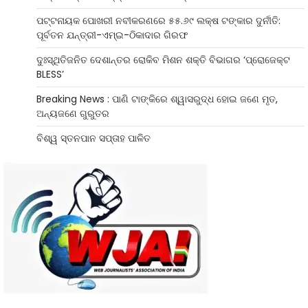
ପଟ୍ଟନାୟକ ପୋଖରୀ ନବୀକରଣରେ ୫୫.୬୯ ଲକ୍ଷ ଟଙ୍କାର ଦୁର୍ନୀତି:
ପୂର୍ବତନ ଯନ୍ତ୍ରୀ-ଏମ୍‌ଇ-ଠିକାଦାର ଗିରଫ
ଦୁଃସ୍ଥିତିଜନିତ ଦେଶାନ୍ତର ରୋକିବ ମିଶନ ଶକ୍ତି ବିଭାଗର ‘ପ୍ରୋଜେକ୍ଟ
BLESS’
Breaking News : ପାଣି ଟାଙ୍କିରେ ଶ୍ୱାସରୁଦ୍ଧ ହୋଇ ଜଣେ ମୃତ,
ଅନ୍ୟଜଣେ ଗୁରୁତର
ବିଶ୍ୱ ସ୍ତନପାନ ସପ୍ତାହ ପାଳିତ