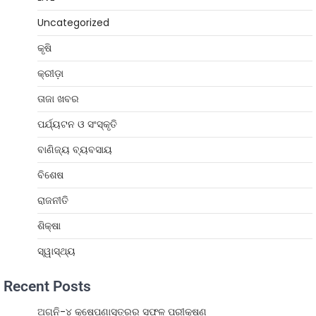
Uncategorized
କୃଷି
କ୍ରୀଡ଼ା
ତାଜା ଖବର
ପର୍ଯ୍ୟଟନ ଓ ସଂସ୍କୃତି
ବାଣିଜ୍ୟ ବ୍ୟବସାୟ
ବିଶେଷ
ରାଜନୀତି
ଶିକ୍ଷା
ସ୍ୱାସ୍ଥ୍ୟ
Recent Posts
ଅଗ୍ନି-୪ କ୍ଷେପଣାସ୍ତ୍ରର ସଫଳ ପରୀକ୍ଷଣ