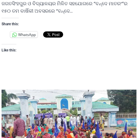
ଜଗତସିଂହପୁର ଓ ବିଦ୍ୟାଳୟର ମିଳିତ ସହଯୋଗରେ “ବନ୍ଦେ ମାତରଂ”ର
୧୫୦ ତମ ବାର୍ଷିକୀ ଅବସରରେ “ବନ୍ଦେ…
Share this:
WhatsApp
Like this: