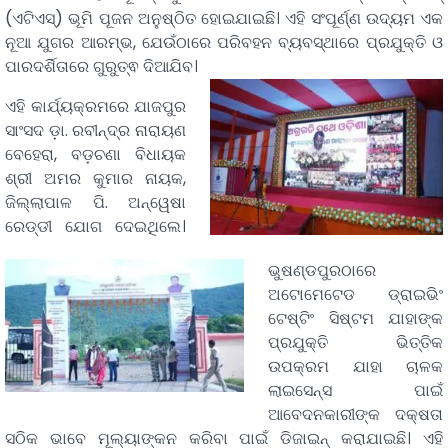
(ଏଟିଏସ୍) ଭୂମି ପୂଜନ ଅନୁଷ୍ଠିତ ହୋଇଯାଇଛି। ଏହି ସଂପୂର୍ଣ୍ଣ ଉଦ୍ୟମ ଏକ
ନୂଆ ଯୁଗର ଆରମ୍ଭ, ଯେଉଁଠାରେ ପରିବହନ ବ୍ୟବସ୍ଥାରେ ପ୍ରଯୁକ୍ତି ଓ
ପାରଦର୍ଶିତାରେ ଗୁରୁତ୍ଵ ଦିଆଯିବ।
ଏହି କାର୍ଯ୍ୟକ୍ରମରେ ଯାଜପୁର
ସାଂସଦ ଡ଼ା. ରବୀନ୍ଦ୍ର ନାରାୟଣ
ବେହେରା, ବଡ଼ଚଣା ବିଧାୟକ
ଶ୍ରୀ ଅମର କୁମାର ନାୟକ,
ଜିଲ୍ଲାପାଳ ପି. ଅନ୍ୱେଷା
ରେଡ୍ଡୀ ଯୋଗ ଦେଇଥିଲେ।
ଭୁଷଣ୍ଡପୁରଠାରେ
ଅଟୋମେଟେଡ ଡ୍ରାଇଭିଂ
ଟେଷ୍ଟିଂ ସିଷ୍ଟମ ଯାହାଙ୍କ
ପ୍ରଯୁକ୍ତି ଭିତ୍ତିକ
ଉପକ୍ରମ ଯାହା ଚାଳକ
ଲାଇସେନ୍ସ ପାଇଁ
ଆବେଦନକାରୀଙ୍କ ଦକ୍ଷତା
ସଠିକ ଭାବେ ମୂଲ୍ୟାଙ୍କନ କରିବା ପାଇଁ ଡିଜାଇନ୍ କରାଯାଇଛି। ଏହି