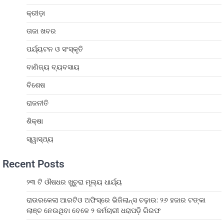
କ୍ରୀଡ଼ା
ତାଜା ଖବର
ପର୍ଯ୍ୟଟନ ଓ ସଂସ୍କୃତି
ବାଣିଜ୍ୟ ବ୍ୟବସାୟ
ବିଶେଷ
ରାଜନୀତି
ଶିକ୍ଷା
ସ୍ୱାସ୍ଥ୍ୟ
Recent Posts
୨୩ ଟି ଔଷଧର ଖୁଚୁରା ମୂଲ୍ୟ ଧାର୍ଯ୍ୟ
ରାଉରକେଲା ଆରଟିଓ ଅଫିସ୍‌ରେ ଭିଜିଲାନ୍ସ ଚଢ଼ାଉ: ୨୬ ହଜାର ଟଙ୍କା
ଲାଞ୍ଚ ନେଉଥିବା ବେଳେ ୨ କର୍ମଚାରୀ ଧରାପଡ଼ି ଗିରଫ