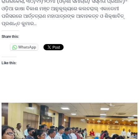
ରାଉରକେଲା, ୩୦/୧୨/୨୦୨୪ (ଓଡ଼ିଶା ସମାଚାର/ ସସ୍ମିତା ପ୍ରଧାନ)-
ଓଡ଼ିଆ ଭାଷା ବିକାଶ ମଞ୍ଚ ଆନୁକୂଲ୍ୟରେ କଲଚରାଲ୍ ଏକାଡେମୀ
ପରିସରରେ ଆର୍ତ୍ତତ୍ରାଣ ମହାପାତ୍ରଙ୍କ ଆବାହକତ୍ବ ଓ ଶିକ୍ଷାବିତ୍
ପ୍ରଶାନ୍ତ କୁମାର…
Share this:
WhatsApp
Like this: