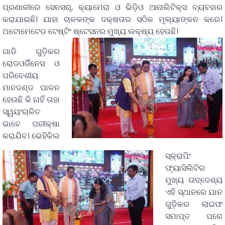
ପ୍ରଣାଳୀରେ ସେନସର୍, କ୍ୟାମେରା ଓ ଭିଡ଼ିଓ ଆନାଲିଟିକ୍ସ ବ୍ୟବହାର
କରାଯାଇଛି। ଯାହା ଚାଳକଙ୍କ ଦକ୍ଷତାର ସଠିକ ମୂଲ୍ୟାଙ୍କନ କରେ।
ଅଟୋମେଟେଡ ଟେଷ୍ଟିଂ ଷ୍ଟେସନର ମୁଖ୍ୟ ଲକ୍ଷ୍ୟ ହେଉଛି।
ଗାଡି ଗୁଡ଼ିକର
ରୋଡଓର୍ଜିନେସ ଓ
ପରିବେଶୀୟ
ମାନଦଣ୍ଡ ପାଳନ
ହେଉଛି କି ନାହିଁ ତାହା
ସ୍ୱୟଂଚାଳିତ
ଭାବେ ପରୀକ୍ଷା
କରାଯିବ। ଭେହିକିଲ
ସ୍କ୍ରାପିଂ
ଫ୍ୟାସିଲିଟିର
ମୁଖ୍ୟ ଉଦ୍ଦେଶ୍ୟ
ଏହି ସ୍ଥାନରେ ଯାନ
ଗୁଡ଼ିକର ଲାଇଫ
ସମାପ୍ତ ପରେ