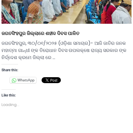
ଜଗତସିଂହପୁର ଜିଲ୍ଲାରେ ଶହୀଦ ଦିବସ ପାଳିତ
ଜଗତସିଂହପୁର, ୩୦/୦୧/୨୦୨୫ (ଓଡ଼ିଶା ସମାଚାର)- ଆଜି ଜାତିର ଜନକ
ମହାତ୍ମା ଗାନ୍ଧୀ ଙ୍କ ତିରୋଧାନ ଦିବସ ଉପଲକ୍ଷେ ରାଜ୍ୟ ସରକାର ଙ୍କ
ନିର୍ଦ୍ଦେଶ କ୍ରମେ ଜିଲ୍ଲା ରେ …
Share this:
WhatsApp
Like this:
Loading...