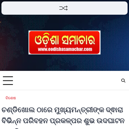
ବିଶେଷ
ଚଣ୍ଡିଖୋଲ ଠାରେ ମୁଖ୍ୟମନ୍ତ୍ରୀଙ୍କ ଦ୍ଵାରା
ବିଭିନ୍ନ ପରିବହନ ପ୍ରକଳ୍ପର ଶୁଭ ଉଦଘାଟନ