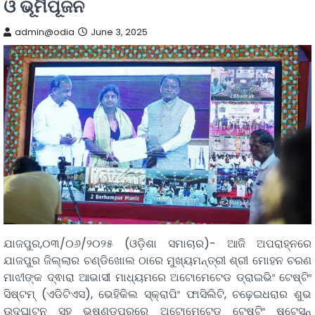
ଓ ଭୂମିପୂଜନ
admin@odia
June 3, 2025
ଯାଜପୁର,୦୩/୦୬/୨୦୨୫ (ଓଡ଼ିଶା ସମାଚାର)- ଆଜି ଅପରାହ୍ନରେ
ଯାଜପୁର ଜିଲ୍ଲାର ଚଣ୍ଡିଖୋଲ ଠାରେ ମୁଖ୍ୟମନ୍ତ୍ରୀ ଶ୍ରୀ ମୋହନ ଚରଣ
ମାଝୀଙ୍କ ଦ୍ଵାରା ଆଭାସୀ ମାଧ୍ୟମରେ ଅଟୋମେଟେଡ ଡ୍ରାଇଭିଂ ଟେଷ୍ଟିଂ
ସିଷ୍ଟମ୍ (ଏଡିଟିଏସ), ଭେହିକିଲ ସ୍କ୍ରାପିଂ ଫାସିଲିଟି, ଚଢ଼େଇଧରାର ଶୁଭ
ଉଦଘାଟନ ସହ ଭୂଷଣ୍ଡପୁରରେ ଅଟୋମେଟେଡ ଟେଷ୍ଟିଂ ଷ୍ଟେସନ୍