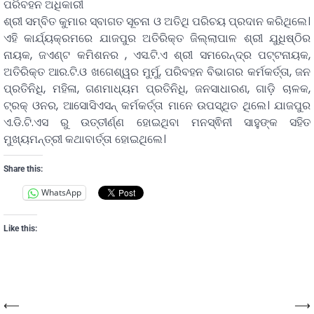
ପରିବହନ ଅଧିକାରୀ
ଶ୍ରୀ ସମ୍ବିତ କୁମାର ସ୍ବାଗତ ସୂଚନା ଓ ଅତିଥି ପରିଚୟ ପ୍ରଦାନ କରିଥିଲେ।
ଏହି କାର୍ଯ୍ୟକ୍ରମରେ ଯାଜପୁର ଅତିରିକ୍ତ ଜିଲ୍ଲାପାଳ ଶ୍ରୀ ଯୁଧିଷ୍ଠିର
ନାୟକ, ଜଏଣ୍ଟ କମିଶନର , ଏସ.ଟି.ଏ ଶ୍ରୀ ସମରେନ୍ଦ୍ର ପଟ୍ଟନାୟକ,
ଅତିରିକ୍ତ ଆର.ଟି.ଓ ଖଗେଶ୍ୱର ମୁର୍ମୁ, ପରିବହନ ବିଭାଗର କର୍ମକର୍ତ୍ତା, ଜନ
ପ୍ରତିନିଧି, ମହିଳା, ଗଣମାଧ୍ୟମ ପ୍ରତିନିଧି, ଜନସାଧାରଣ, ଗାଡ଼ି ଚାଳକ,
ଟ୍ରକ୍ ଓନର, ଆସୋସିଏସନ୍ କର୍ମକର୍ତ୍ତା ମାନେ ଉପସ୍ଥିତ ଥିଲେ। ଯାଜପୁର
ଏ.ଡି.ଟି.ଏସ ରୁ ଉତ୍ତୀର୍ଣ୍ଣ ହୋଇଥିବା ମନସ୍ଵିନୀ ସାହୁଙ୍କ ସହିତ
ମୁଖ୍ୟମନ୍ତ୍ରୀ କଥାବାର୍ତ୍ତା ହୋଇଥିଲେ।
Share this:
WhatsApp
Like this:
⟵
⟶