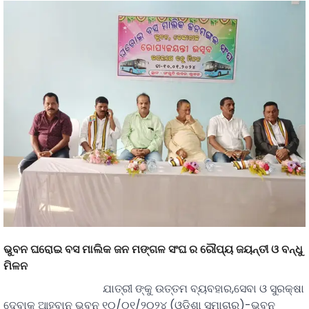
ଭୁବନ ଘରୋଇ ବସ ମାଲିକ ଜନ ମଙ୍ଗଳ ସଂଘ ର ରୌପ୍ୟ ଜୟନ୍ତୀ ଓ ବନ୍ଧୁ
ମିଳନ
ଯାତ୍ରୀ ଙ୍କୁ ଉତ୍ତମ ବ୍ୟବହାର,ସେବା ଓ ସୁରକ୍ଷା
ଦେବାକୁ ଆହ୍ବାନ ଭୁବନ ୧୦/୦୧/୨୦୨୪ (ଓଡ଼ିଶା ସମାଚାର)-ଭୁବନ