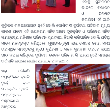
ଏହାକୁ ସୁସଂଗଠିତ
ଭାବରେ ବିଭାଜିତ
ଓ ବିନଷ୍ଟ
କରାଯିବ। ଏହି ଗାଡି
ଗୁଡ଼ିକର ଚାଳନାଯୋଗ୍ୟ ନୁହେଁ ବୋଲି ଘୋଷିତ ଓ ଦୁର୍ଘଟଣା ଘଟିବାର ମୁଖ୍ୟ
କାରଣ ଅଟେ। ଏହି ଉପକ୍ରମ ସହିତ ଆମେ ସୁରକ୍ଷିତ ଓ ପରିବେଶ ସହିତ
ସାମଞ୍ଜସ୍ୟ ଗତିଶୀଳ ପରିବହନ ବ୍ୟବସ୍ଥା ତିଆରି କରିପାରିବ ବୋଲି ଅତିଥି
ମାନେ ମତବ୍ୟକ୍ତ କରିଥିଲେ। ମୁଖ୍ୟମନ୍ତ୍ରୀ ଶ୍ରୀ ମୋହନ ଚରଣ ମାଝୀ
ଉପସ୍ଥିତ ସମସ୍ତଙ୍କୁ ଶୂନ୍ୟ ଦୁର୍ଘଟଣା ଓ ସଡ଼କ ସୁରକ୍ଷା ଉପରେ ଶପଥ
ପାଠ କରାଇ କହିଥିଲେ ଦୁର୍ଘଟଣା କେବଳ ପରିବାର କି ରାଜ୍ୟ ନୁହେଁ ସମଗ୍ର
ଅର୍ଥନୀତି ଉପରେ ଗଭୀର ପ୍ରଭାବ ପକାଇଥାଏ।
ଏହା କୌଣସି
ବ୍ୟକ୍ତିଗତ କ୍ଷତି
ନୁହେଁ ବରଂ
ସାମଗ୍ରୀକ କ୍ଷତି।
ପ୍ରାରମ୍ଭରେ
ଚଣ୍ଡିଖୋଲ
ଆଞ୍ଚଳିକ