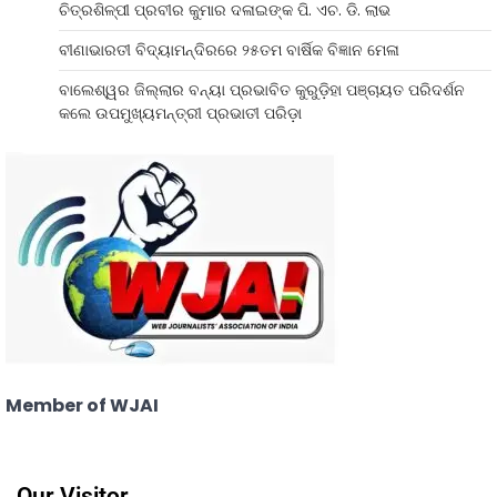
ଚିତ୍ରଶିଳ୍ପୀ ପ୍ରବୀର କୁମାର ଦଳାଇଙ୍କ ପି. ଏଚ. ଡି. ଲାଭ
ବୀଣାଭାରତୀ ବିଦ୍ୟାମନ୍ଦିରରେ ୨୫ତମ ବାର୍ଷିକ ବିଜ୍ଞାନ ମେଳା
ବାଲେଶ୍ୱର ଜିଲ୍ଲାର ବନ୍ୟା ପ୍ରଭାବିତ କୁରୁଡ଼ିହା ପଞ୍ଚାୟତ ପରିଦର୍ଶନ
କଲେ ଉପମୁଖ୍ୟମନ୍ତ୍ରୀ ପ୍ରଭାତୀ ପରିଡ଼ା
Member of WJAI
Our Visitor