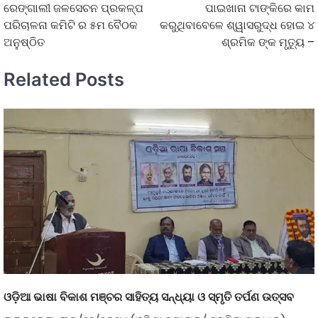
ରେଙ୍ଗାଲୀ ଜଳସେଚନ ପ୍ରକଳ୍ପ
ପାଇଖାନା ଟାଙ୍କିରେ କାମ
ପରିଚାଳନା କମିଟି ର ୫ମ ବୈଠକ
କରୁଥିବାବେଳେ ଶ୍ୱାସରୁଦ୍ଧ ହୋଇ ୪
ଅନୁଷ୍ଠିତ
ଶ୍ରମିକ ଙ୍କ ମୃତ୍ୟୁ –
Related Posts
ଓଡ଼ିଆ ଭାଷା ବିକାଶ ମଞ୍ଚର ସାହିତ୍ୟ ସନ୍ଧ୍ୟା ଓ ସ୍ମୃତି ତର୍ପଣ ଉତ୍ସବ