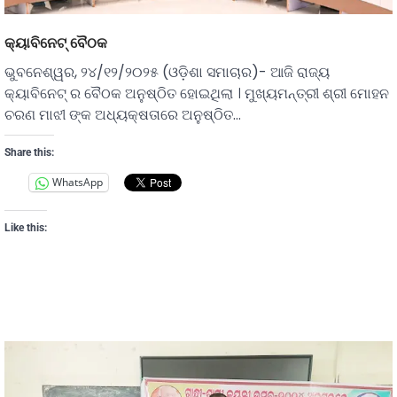
କ୍ୟାବିନେଟ୍ ବୈଠକ
ଭୁବନେଶ୍ୱର, ୨୪/୧୨/୨୦୨୫ (ଓଡ଼ିଶା ସମାଚାର)- ଆଜି ରାଜ୍ୟ
କ୍ୟାବିନେଟ୍ ର ବୈଠକ ଅନୁଷ୍ଠିତ ହୋଇଥିଲା । ମୁଖ୍ୟମନ୍ତ୍ରୀ ଶ୍ରୀ ମୋହନ
ଚରଣ ମାଝୀ ଙ୍କ ଅଧ୍ୟକ୍ଷତାରେ ଅନୁଷ୍ଠିତ…
Share this:
WhatsApp
Like this: