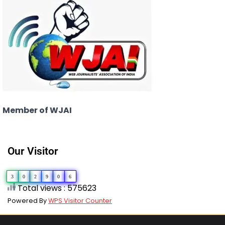
Member of WJAI
Our Visitor
3
0
2
9
0
6
Total views : 575623
Powered By
WPS Visitor Counter