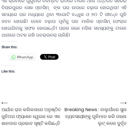
ଏହି କ୍ରମରେ ଗୁରୁବାର ବିଳମ୍ବିତ ରାତିରେ ଟାଉନ ଥାନା ଅନ୍ତର୍ଗତ ସହରର
ଦିଲାରପୁରର ସେକ ଓ୍ବାସିମ୍ ଙ୍କ ଘର ଉପରେ ଚଢ଼ାଉ ହୋଇଥିଲା। ଏହି
ସମୟରେ ଘର ମଧ୍ୟରେ ଥିବା ୩ଗୋଟି ବନ୍ଧୁକ ଓ ୭୦ ଟି ଜୀବନ୍ତ ଗୁଳି
ଜବତ ହୋଇଛି। ତେବେ ଚଢ଼ାଉ ପୂର୍ବରୁ ଘର ମାଲିକ ଓ୍ବାସିମ୍ ଫେରାର
ହୋଇଯିବାକୁ ସଫଳ ହୋଇଛନ୍ତି। ଘରର ଜଣେ ମହିଳା ସଦସ୍ୟଙ୍କୁ ଟାଉନ
ଥାନାରେ ଅଟକ ରଖି ପଚରାଉଚରା ଚାଲିଛି।
Share this:
WhatsApp
Like this:
⟵
⟶
ଆର୍ଯାନ ରାଜ କଲିକତାରେ ଅନୁଷ୍ଠିତ
Breaking News : ବାଲୁଗାଁରେ ସୁନା
ଜୁନିଅର ଫ୍ୟାଶନ ୱେଇକ ରେ ଏକ
ବ୍ୟବସାୟୀଙ୍କୁ ଗୁଳିମାଡ କରି ଗହଣା
ଶାନଦାର ପ୍ରଭାବ ସୃଷ୍ଟି କରିଛନ୍ତି
ଲୁଟ୍ କଲେ ଦୁର୍ବୃତ