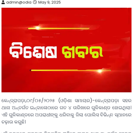
admin@odia
May 9, 2025
କେନ୍ଦ୍ରାପଡ଼ା,୦୯/୦୫/୨୦୨୫ (ଓଡ଼ିଶା ସମାଚାର)-କେନ୍ଦ୍ରାପଡ଼ା ସହର
ଥାନା ଅନ୍ତର୍ଗତ ଇନ୍ଦାଳୋଠାରେ ଗତ ୪ ତାରିଖରେ ଗୁଳିକାଣ୍ଡ ହୋଇଥିଲା।
ଏହି ଗୁଳିକାଣ୍ଡରେ ଅପରାଧୀଙ୍କୁ ଧରିବାକୁ ଜିଲା ପୋଲିସ ବିଭିନ୍ନ ସ୍ଥାନରେ
ଚଢ଼ାଉ କରୁଛି।