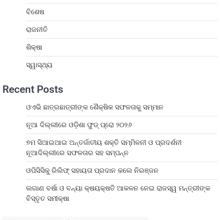
ବିଶେଷ
ରାଜନୀତି
ଶିକ୍ଷା
ସ୍ୱାସ୍ଥ୍ୟ
Recent Posts
ଓଏଭି ଛାତ୍ରଛାତ୍ରୀଙ୍କ ଶୈକ୍ଷିକ ସଫଳତାକୁ ସମ୍ମାନ
ନୂଆ ଦିଲ୍ଲୀରେ ଓଡ଼ିଶା ଫୁଡ୍ ପ୍ରୋ ୨୦୨୬
୭ମ ସିଆଇଆଇ ଅନ୍ତର୍ଜାତୀୟ ଶକ୍ତି ସମ୍ମିଳନୀ ଓ ପ୍ରଦର୍ଶନୀ
ନୂଆଦିଲ୍ଲୀରେ ସଫଳତାର ସହ ସମ୍ପନ୍ନ
ଓପିସିସିକୁ ରିଲିଫ୍ ସହାୟତା ପ୍ରଦାନ କଲେ ନିରଞ୍ଜନ
ଲଗାଣ ବର୍ଷା ଓ ବନ୍ୟା କ୍ଷୟକ୍ଷତି ଆକଳନ ନେଇ ରାଜସ୍ୱ ମନ୍ତ୍ରୀଙ୍କ
ବିସ୍ତୃତ ସମୀକ୍ଷା