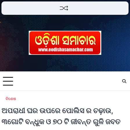
ବିଶେଷ
ଅପରାଧୀ ଘର ଉପରେ ପୋଲିସ ର ଚଢ଼ାଉ,
୩ଗୋଟି ବନ୍ଧୁକ ଓ ୭୦ ଟି ଜୀବନ୍ତ ଗୁଳି ଜବତ