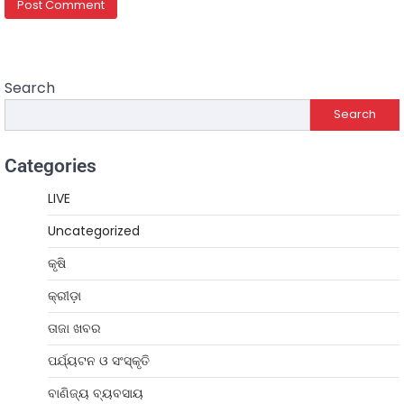
Search
Search
Categories
LIVE
Uncategorized
କୃଷି
କ୍ରୀଡ଼ା
ତାଜା ଖବର
ପର୍ଯ୍ୟଟନ ଓ ସଂସ୍କୃତି
ବାଣିଜ୍ୟ ବ୍ୟବସାୟ