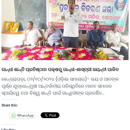
ଗାନ୍ଧୀ ଶାନ୍ତି ପ୍ରତିଷ୍ଠାନ ପକ୍ଷରୁ ଗାନ୍ଧୀ-ଶାସ୍ତ୍ରୀ ଜୟନ୍ତୀ ପାଳିତ
କେନ୍ଦ୍ରାପଡ଼ା, ୦୨/୧୦/୨୦୨୪ (ଓଡ଼ିଶା ସମାଚାର)- ଭୟ ଓ ଆତଙ୍କ
ପୂର୍ଣ୍ଣ ଯୁଦ୍ଧୋନ୍ମୁଖୀ ଆନ୍ତର୍ଜାତୀୟ ପରିସ୍ଥିତିରେ ମାନବ ସମାଜର
ସ୍ଥାୟିତ୍ୱ ତଥା ବିଶ୍ୱ ଶାନ୍ତି ପାଇଁ ଗାନ୍ଧିଜୀଙ୍କ ପ୍ରଦର୍ଶିତ…
Share this:
WhatsApp