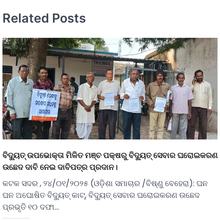
Related Posts
ବିଦ୍ୟୁତ୍ ଉପଭୋକ୍ତା ମିଳିତ ମଞ୍ଚ ପକ୍ଷରୁ ବିଦ୍ୟୁତ୍ ସେବାର ଘରୋଇକରଣ
ଉଛେଦ ଦାବି ନେଇ ଦାବିପତ୍ର ପ୍ରଦାନ।
କଟକ ସଦର , ୨୪/୦୧/୨୦୨୫ (ଓଡ଼ିଶା ସମାଚାର /ବିଷ୍ଣୁ ବେହେରା): ଘନ
ଘନ ଅଘୋଷିତ ବିଦ୍ୟୁତ୍ କାଟ୍, ବିଦ୍ୟୁତ୍ ସେବାର ଘରୋଇକରଣ ଉଛେଦ
ପ୍ରଭୃତି ୧୦ ଦଫା…