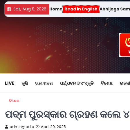
Sat, Aug 8, 2026
Home
Read in English
Abhijoga Sa
LIVE
କୃଷି
ତାଜା ଖବର
ପର୍ଯ୍ୟଟନ ଓ ସଂସ୍କୃତି
ବିଶେଷ
ରାଜନୀ
ବିଶେଷ
ପଦ୍ମ ପୁରସ୍କାର ଗ୍ରହଣ କଲେ 
admin@odia
April 29, 2025