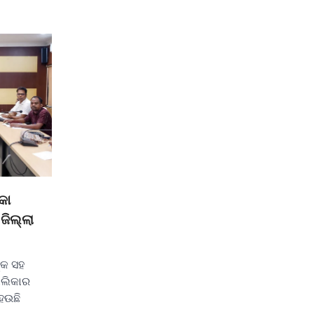
କା
ିଲ୍ଲା
୍କ ସହ
ଲିକାର
ହେଉଛି