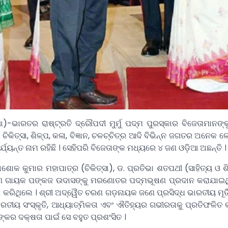
ଭାରତର ରାଷ୍ଟ୍ରତି ଦ୍ରୌପଦୀ ମୁର୍ମୁ ପଦ୍ମ ପୁରସ୍କାର ବିଜେତାମାନଙ୍କ
କିତ୍ସା, ଶିଳ୍ପ, କଳା, ବିଜ୍ଞାନ, ଚଳଚ୍ଚିତ୍ର ଆଦି ବିଭିନ୍ନ ଜଗତର ଅନେକ ଲ
ୟନ୍ତ ନାମ ରହିଛି । ସେହିପରି ବିଜେତାଙ୍କ ମଧ୍ୟରେ ୪ ଜଣ ଓଡ଼ିଆ ଅଛନ୍ତି ।
ୁମାର ମହାପାତ୍ର (ଚିକିତ୍ସା), ଡ. ପ୍ରତିଭା ଶତପଥୀ (ସାହିତ୍ୟ ଓ ଶିକ
ବୀଣ ଗାୟକ ପଙ୍କଜ ଉଦାସଙ୍କୁ ମରଣୋତର ପଦ୍ମଭୂଷଣ ପ୍ରଦାନ କରାଯାଇଥି
 କରିଥିଲେ । ଶ୍ରୀ ଅଦ୍ୱୈତ ଚରଣ ଗଡ଼ନାୟକ ଜଣେ ପ୍ରସିଦ୍ଧ ଭାରତୀୟ ମୂର୍ତିଶ
 ସଂସ୍କୃତି, ଆଧ୍ୟାତ୍ମିକତା ଏବଂ ଐତିହ୍ୟର ଗଭୀରତାକୁ ପ୍ରତିଫଳିତ କରୁଥ
ାଙ୍କର ଦକ୍ଷତା ପାଇଁ ସେ ବହୁତ ପ୍ରଶଂସିତ ।