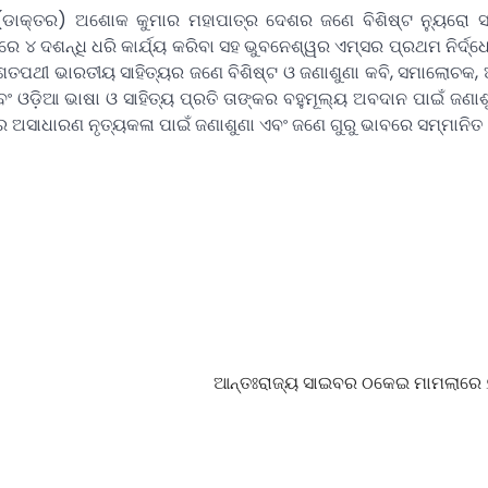
ଡାକ୍ତର) ଅଶୋକ କୁମାର ମହାପାତ୍ର ଦେଶର ଜଣେ ବିଶିଷ୍ଟ ନ୍ୟୁରୋ ସର୍
ରେ ୪ ଦଶନ୍ଧି ଧରି କାର୍ଯ୍ୟ କରିବା ସହ ଭୁବନେଶ୍ୱର ଏମ୍ସର ପ୍ରଥମ ନିର୍ଦ୍
 ଶତପଥୀ ଭାରତୀୟ ସାହିତ୍ୟର ଜଣେ ବିଶିଷ୍ଟ ଓ ଜଣାଶୁଣା କବି, ସମାଲୋଚକ,
ଂ ଓଡ଼ିଆ ଭାଷା ଓ ସାହିତ୍ୟ ପ୍ରତି ତାଙ୍କର ବହୁମୂଲ୍ୟ ଅବଦାନ ପାଇଁ ଜଣାଶୁ
କର ଅସାଧାରଣ ନୃତ୍ୟକଳା ପାଇଁ ଜଣାଶୁଣା ଏବଂ ଜଣେ ଗୁରୁ ଭାବରେ ସମ୍ମାନିତ 
ଆନ୍ତଃରାଜ୍ୟ ସାଇବର ଠକେଇ ମାମଲାରେ 