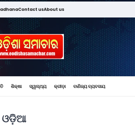
madhana
Contact us
About us
ତି
ଶିକ୍ଷା
ସ୍ୱାସ୍ଥ୍ୟ
କ୍ରୀଡ଼ା
ବାଣିଜ୍ୟ ବ୍ୟବସାୟ
୪ ଓଡ଼ିଆ