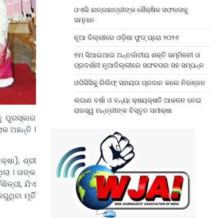
ଓଏଭି ଛାତ୍ରଛାତ୍ରୀଙ୍କ ଶୈକ୍ଷିକ ସଫଳତାକୁ
ସମ୍ମାନ
ନୂଆ ଦିଲ୍ଲୀରେ ଓଡ଼ିଶା ଫୁଡ୍ ପ୍ରୋ ୨୦୨୬
୭ମ ସିଆଇଆଇ ଅନ୍ତର୍ଜାତୀୟ ଶକ୍ତି ସମ୍ମିଳନୀ ଓ
ପ୍ରଦର୍ଶନୀ ନୂଆଦିଲ୍ଲୀରେ ସଫଳତାର ସହ ସମ୍ପନ୍ନ
ଓପିସିସିକୁ ରିଲିଫ୍ ସହାୟତା ପ୍ରଦାନ କଲେ ନିରଞ୍ଜନ
ଲଗାଣ ବର୍ଷା ଓ ବନ୍ୟା କ୍ଷୟକ୍ଷତି ଆକଳନ ନେଇ
ରାଜସ୍ୱ ମନ୍ତ୍ରୀଙ୍କ ବିସ୍ତୃତ ସମୀକ୍ଷା
ୁ ପୁରସ୍କାର
ୋକ ଅଛନ୍ତି ।
୍ଷା), ଶ୍ରୀ
ଲା । ତାଙ୍କ
ିଳ୍ପୀ, ଯିଏ
ିବା ମୂର୍ତି