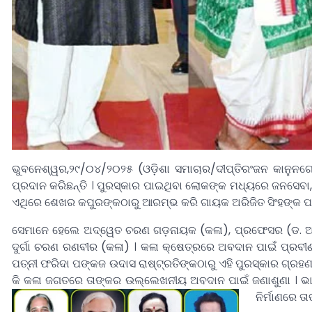
ଭୁବନେଶ୍ୱର,୨୯/୦୪/୨୦୨୫ (ଓଡ଼ିଶା ସମାଚାର/ଦୀପ୍ତିରଂଜନ କାନୁନଗୋ)-
ପ୍ରଦାନ କରିଛନ୍ତି । ପୁରସ୍କାର ପାଇଥିବା ଲୋକଙ୍କ ମଧ୍ୟରେ ଜନସେବା, ଚି
ଏଥିରେ ଶେଖର କପୁରଙ୍କଠାରୁ ଆରମ୍ଭ କରି ଗାୟକ ଅରିଜିତ ସିଂହଙ୍କ ପର୍ଯ୍
ସେମାନେ ହେଲେ ଅଦ୍ୱେତ ଚରଣ ଗଡ଼ନାୟକ (କଳା), ପ୍ରଫେସର (ଡ. ଅଶୋକ କ
ଦୁର୍ଗା ଚରଣ ରଣବୀର (କଳା) । କଳା କ୍ଷେତ୍ରରେ ଅବଦାନ ପାଇଁ ପ୍ର
ପତ୍ନୀ ଫରିଦା ପଙ୍କଜ ଉଦାସ ରାଷ୍ଟ୍ରତିଙ୍କଠାରୁ ଏହି ପୁରସ୍କାର ଗ୍ରହଣ
କି କଳା ଜଗତରେ ତାଙ୍କର ଉଲ୍ଲେଖନୀୟ ଅବଦାନ ପାଇଁ ଜଣାଶୁଣା । ଭାରତୀୟ
ନିର୍ମାଣରେ ତ