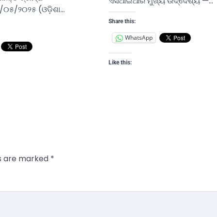
ଏସଆଇଆର ମୁଖ୍ୟ ଉଦ୍ଦେଶ୍ୟ —…
/୦୫/୨୦୨୫ (ଓଡ଼ିଶା…
Share this:
WhatsApp
Like this:
ds are marked
*