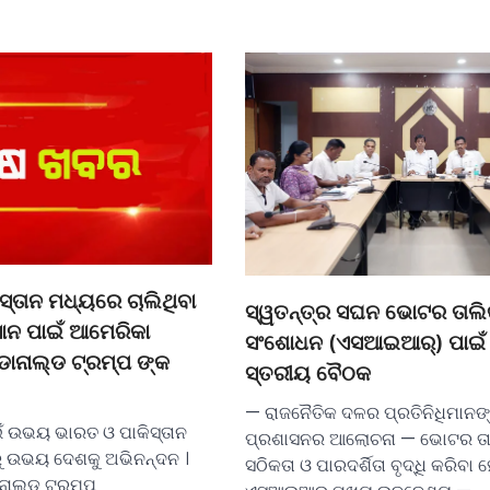
ସ୍ତାନ ମଧ୍ୟରେ ଚାଲିଥିବା
ସ୍ୱତନ୍ତ୍ର ସଘନ ଭୋଟର ତାଲି
ାନ ପାଇଁ ଆମେରିକା
ସଂଶୋଧନ (ଏସଆଇଆର୍) ପାଇଁ ଜ
ଡୋନାଲ୍ଡ ଟ୍ରମ୍ପ ଙ୍କ
ସ୍ତରୀୟ ବୈଠକ
— ରାଜନୈତିକ ଦଳର ପ୍ରତିନିଧିମାନଙ
ାଇଁ ଉଭୟ ଭାରତ ଓ ପାକିସ୍ତାନ
ପ୍ରଶାସନର ଆଲୋଚନା — ଭୋଟର ତା
ରୁ ଉଭୟ ଦେଶକୁ ଅଭିନନ୍ଦନ ।
ସଠିକତା ଓ ପାରଦର୍ଶିତା ବୃଦ୍ଧି କରିବା 
ାଲ୍ଡ ଟ୍ରମ୍ପ