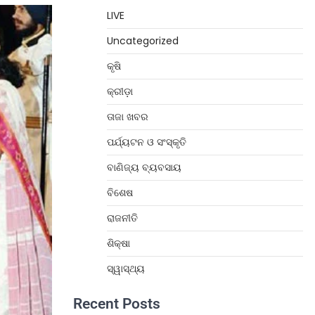
LIVE
Uncategorized
କୃଷି
କ୍ରୀଡ଼ା
ତାଜା ଖବର
ପର୍ଯ୍ୟଟନ ଓ ସଂସ୍କୃତି
ବାଣିଜ୍ୟ ବ୍ୟବସାୟ
ବିଶେଷ
ରାଜନୀତି
ଶିକ୍ଷା
ସ୍ୱାସ୍ଥ୍ୟ
Recent Posts