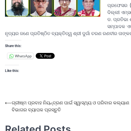
ପ୍ରଫେସର (
ଦିଲ୍ଲୀ ଏମ୍ସ
ଡ. ପ୍ରତିଭା
ସମ୍ପାଦକ ଏବ
ନୃତ୍ୟର ଜଣେ ପ୍ରତିଷ୍ଠିତ ବ୍ୟକ୍ତିତ୍ୱ ଶ୍ରୀ ଦୁର୍ଗା ଚରଣ ରଣବୀର ତାଙ୍
Share this:
WhatsApp
Like this:
⟵
ଗ୍ରୀଷ୍ମ ପ୍ରବାହ ନିୟନ୍ତ୍ରଣ ପାଇଁ ସ୍ୱାସ୍ଥ୍ୟ ଓ ପରିବାର କଲ୍ୟାଣ
ବିଭାଗର ବ୍ୟାପକ ପ୍ରସ୍ତୁତି
Related Posts