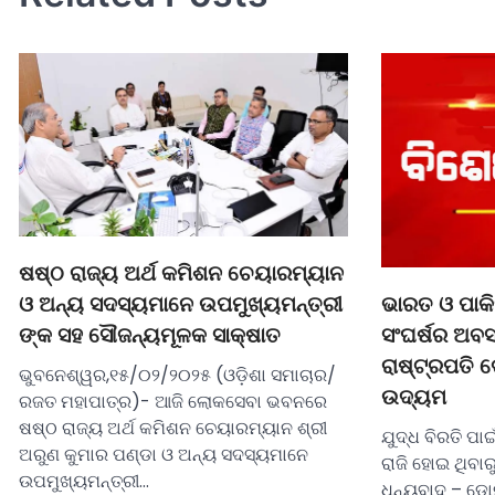
ଷଷ୍ଠ ରାଜ୍ୟ ଅର୍ଥ କମିଶନ ଚେୟାରମ୍ୟାନ
ଭାରତ ଓ ପାକି
ଓ ଅନ୍ୟ ସଦସ୍ୟମାନେ ଉପମୁଖ୍ୟମନ୍ତ୍ରୀ
ସଂଘର୍ଷର ଅବସ
ଙ୍କ ସହ ସୌଜନ୍ୟମୂଳକ ସାକ୍ଷାତ
ରାଷ୍ଟ୍ରପତି 
ଭୁବନେଶ୍ୱର,୧୫/୦୨/୨୦୨୫ (ଓଡ଼ିଶା ସମାଚାର/
ଉଦ୍ୟମ
ରଜତ ମହାପାତ୍ର)- ଆଜି ଲୋକସେବା ଭବନରେ
ଷଷ୍ଠ ରାଜ୍ୟ ଅର୍ଥ କମିଶନ ଚେୟାରମ୍ୟାନ ଶ୍ରୀ
ଯୁଦ୍ଧ ବିରତି ପ
ଅରୁଣ କୁମାର ପଣ୍ଡା ଓ ଅନ୍ୟ ସଦସ୍ୟମାନେ
ରାଜି ହୋଇ ଥିବା
ଉପମୁଖ୍ୟମନ୍ତ୍ରୀ…
ଧନ୍ୟବାଦ – ଡୋନ