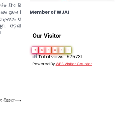
ଜନ ଯିଏ କି
Member of WJAI
ଧେଶକ ଥିଲେ ।
 ଅନୁବାଦକ ଓ
ଣା । ଓଡ଼ିଶୀ
।
Our Visitor
3
0
3
0
0
1
Total views : 575731
Powered By
WPS Visitor Counter
୭ ଗିରଫ
⟶