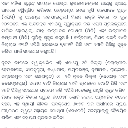
ଏବଂ ମହିଳା ସ୍ୱୟଂ ସହାୟକ ଗୋଷ୍ଠୀ କୃଷକମାନଙ୍କର ଆୟକୁ ସ୍ଥାୟୀ
ଭାବରେ ଦ୍ୱିଗୁଣିତ କରିବାର ଉଦ୍ଦେଶ୍ୟ ନେଇ କୃଷି ଉତ୍ପାଦନ ପୁଞ୍ଜ
(ଏପିସି) କୁ ଆରମ୍ଭ କରାଯାଇଥିଲା। ମିଶନ ଶକ୍ତି ବିଭାଗ ୧୨ ଜୁନ
୨୦୨୦ରେ ଏକ ଅତିରିକ୍ତ ଏମଓୟୁ ସ୍ୱାକ୍ଷର କରି ଏପିସି ପ୍ରକଳ୍ପରେ
ସାମିଲ ହୋଇଥିଲା, ଯାହା ଉତ୍ପାଦକ ଗୋଷ୍ଠୀ (ପିଜି) ଏବଂ ଉତ୍ପାଦକ
କମ୍ପାନୀ (ପିସି) ଗୁଡିକୁ ସୃଦୃଢ କରୁଅଛି । ବର୍ତ୍ତମାନ, ମିଶନ ଶକ୍ତି ୧୪ଟି
ଜିଲ୍ଲାର ୭୩ଟି ଏପିସି ବ୍ଲକରେ ୧,୧୮୧ଟି ପିଜି ଏବଂ ୬୩ଟି ପିସିକୁ ସୃଦୃଢ
କରିବା ପାଇଁ ସହଯୋଗ କରୁଅଛି ।
ନୂତନ ଭାବରେ ସ୍ୱାକ୍ଷରିତ ଏହି ଏମଓୟୁ ୯ଟି ଜିଲ୍ଲା (ବଲାଙ୍ଗୀର,
ଢେଙ୍କାନାଳ, ଝାରସୁଗୁଡ଼ା, କନ୍ଧମାଳ, ମୟୂରଭଞ୍ଜ, ନୂଆପଡ଼ା, ରାୟଗଡ଼ା,
ସମ୍ବଲପୁର ଏବଂ କୋରାପୁଟ) ଓ ୨ଟି ନୂତନ ଜିଲ୍ଲା (ଦେଓଗଡ଼ ଏବଂ
ନବରଙ୍ଗପୁର) ସମେତ ୧୧ଟି ଜିଲ୍ଲାର ୨୭ଟି ବ୍ଲକରେ ୬୯୫ଟି ପିଜି ଏବଂ
୨୭ଟି ପିସିକୁ ସହଯୋଗ ପ୍ରଦାନ କରି ଏପିସି ମଡେଲକୁ ଆହୁରି ସୁଦୃଢ଼ କରିବ।
ମିଶନ ଶକ୍ତି ବିଭାଗ ଦ୍ୱାରା ୬୨.୦୫୮ କୋଟି ଟଙ୍କା ଅନୁମାନିତ ବଜେଟ
ସହିତ, ଏହି ସ୍ଥାୟୀ ଜୀବିକା ପଦକ୍ଷେପ ୬୯୫ଟି ପିଜି ଅଧୀନରେ ପ୍ରାୟ
୮୩,୦୦୦ ସ୍ୱୟଂ ସହାୟକ ଗୋଷ୍ଠୀ (ଏସଏଚଜି) ସଦସ୍ୟାଙ୍କୁ ବୈଷୟିକ
ତାଲିମ ଏବଂ ସହାୟତା ପ୍ରଦାନ କରିବ।