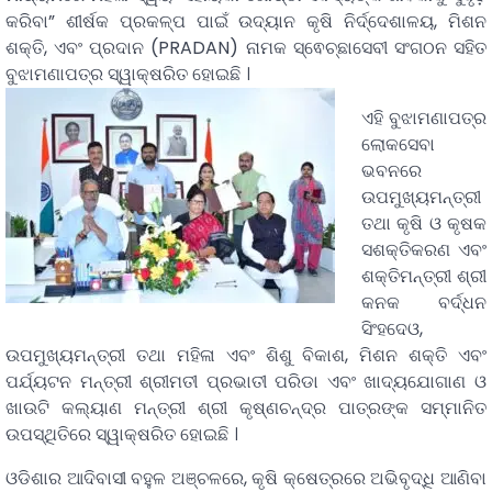
କରିବା” ଶୀର୍ଷକ ପ୍ରକଳ୍ପ ପାଇଁ ଉଦ୍ୟାନ କୃଷି ନିର୍ଦ୍ଦେଶାଳୟ, ମିଶନ
ଶକ୍ତି, ଏବଂ ପ୍ରଦାନ (PRADAN) ନାମକ ସ୍ଵେଚ୍ଛାସେବୀ ସଂଗଠନ ସହିତ
ବୁଝାମଣାପତ୍ର ସ୍ୱାକ୍ଷରିତ ହୋଇଛି ।
ଏହି ବୁଝାମଣାପତ୍ର
ଲୋକସେବା
ଭବନରେ
ଉପମୁଖ୍ୟମନ୍ତ୍ରୀ
ତଥା କୃଷି ଓ କୃଷକ
ସଶକ୍ତିକରଣ ଏବଂ
ଶକ୍ତିମନ୍ତ୍ରୀ ଶ୍ରୀ
କନକ ବର୍ଦ୍ଧନ
ସିଂହଦେଓ,
ଉପମୁଖ୍ୟମନ୍ତ୍ରୀ ତଥା ମହିଳା ଏବଂ ଶିଶୁ ବିକାଶ, ମିଶନ ଶକ୍ତି ଏବଂ
ପର୍ଯ୍ୟଟନ ମନ୍ତ୍ରୀ ଶ୍ରୀମତୀ ପ୍ରଭାତୀ ପରିଡା ଏବଂ ଖାଦ୍ୟଯୋଗାଣ ଓ
ଖାଉଟି କଲ୍ୟାଣ ମନ୍ତ୍ରୀ ଶ୍ରୀ କୃଷ୍ଣଚନ୍ଦ୍ର ପାତ୍ରଙ୍କ ସମ୍ମାନିତ
ଉପସ୍ଥିତିରେ ସ୍ୱାକ୍ଷରିତ ହୋଇଛି ।
ଓଡିଶାର ଆଦିବାସୀ ବହୁଳ ଅଞ୍ଚଳରେ, କୃଷି କ୍ଷେତ୍ରରେ ଅଭିବୃଦ୍ଧି ଆଣିବା