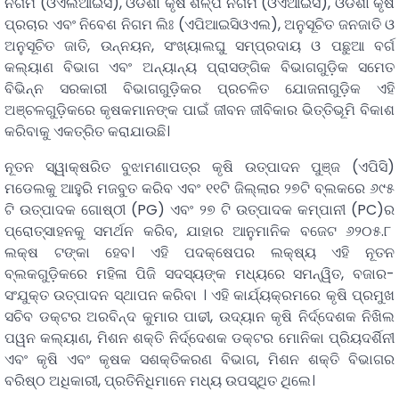
ନିଗମ (ଓଏଲଆଇସି), ଓଡିଶା କୃଷି ଶିଳ୍ପ ନିଗମ (ଓଏଆଇସି), ଓଡିଶା କୃଷି
ପ୍ରଚାର ଏବଂ ନିବେଶ ନିଗମ ଲିଃ (ଏପିଆଇସିଓଏଲ), ଅନୁସୂଚିତ ଜନଜାତି ଓ
ଅନୁସୂଚିତ ଜାତି, ଉନ୍ନୟନ, ସଂଖ୍ୟାଲଘୁ ସମ୍ପ୍ରଦାୟ ଓ ପଛୁଆ ବର୍ଗ
କଲ୍ୟାଣ ବିଭାଗ ଏବଂ ଅନ୍ୟାନ୍ୟ ପ୍ରାସଙ୍ଗିକ ବିଭାଗଗୁଡ଼ିକ ସମେତ
ବିଭିନ୍ନ ସରକାରୀ ବିଭାଗଗୁଡ଼ିକର ପ୍ରଚଳିତ ଯୋଜନାଗୁଡ଼ିକ ଏହି
ଅଞ୍ଚଳଗୁଡ଼ିକରେ କୃଷକମାନଙ୍କ ପାଇଁ ଜୀବନ ଜୀବିକାର ଭିତ୍ତିଭୂମି ବିକାଶ
କରିବାକୁ ଏକତ୍ରିତ କରାଯାଉଛି।
ନୂତନ ସ୍ୱାକ୍ଷରିତ ବୁଝାମଣାପତ୍ର କୃଷି ଉତ୍ପାଦନ ପୁଞ୍ଜ (ଏପିସି)
ମଡେଲକୁ ଆହୁରି ମଜବୁତ କରିବ ଏବଂ ୧୧ଟି ଜିଲ୍ଲାର ୨୭ଟି ବ୍ଲକରେ ୬୯୫
ଟି ଉତ୍ପାଦକ ଗୋଷ୍ଠୀ (PG) ଏବଂ ୨୭ ଟି ଉତ୍ପାଦକ କମ୍ପାନୀ (PC)ର
ପ୍ରୋତ୍ସାହନକୁ ସମର୍ଥନ କରିବ, ଯାହାର ଆନୁମାନିକ ବଜେଟ ୬୨୦୫.୮
ଲକ୍ଷ ଟଙ୍କା ହେବ। ଏହି ପଦକ୍ଷେପର ଲକ୍ଷ୍ୟ ଏହି ନୂତନ
ବ୍ଲକଗୁଡ଼ିକରେ ମହିଳା ପିଜି ସଦସ୍ୟଙ୍କ ମଧ୍ୟରେ ସମନ୍ୱିତ, ବଜାର-
ସଂଯୁକ୍ତ ଉତ୍ପାଦନ ସ୍ଥାପନ କରିବା । ଏହି କାର୍ଯ୍ୟକ୍ରମରେ କୃଷି ପ୍ରମୁଖ
ସଚିବ ଡକ୍ଟର ଅରବିନ୍ଦ କୁମାର ପାଢୀ, ଉଦ୍ୟାନ କୃଷି ନିର୍ଦ୍ଦେଶକ ନିଖିଲ
ପୱନ କଲ୍ୟାଣ, ମିଶନ ଶକ୍ତି ନିର୍ଦ୍ଦେଶକ ଡକ୍ଟର ମୋନିକା ପ୍ରିୟଦର୍ଶିନୀ
ଏବଂ କୃଷି ଏବଂ କୃଷକ ସଶକ୍ତିକରଣ ବିଭାଗ, ମିଶନ ଶକ୍ତି ବିଭାଗର
ବରିଷ୍ଠ ଅଧିକାରୀ, ପ୍ରତିନିଧିମାନେ ମଧ୍ୟ ଉପସ୍ଥିତ ଥିଲେ।