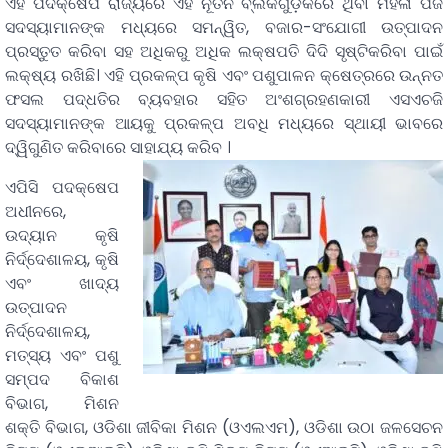
ଏହି ପଦକ୍ଷେପ ରାଜ୍ୟରେ ଏହି ନୂତନ ବ୍ଲକଗୁଡ଼ିକରେ ଥିବା ମହିଳା ପିଜି
ସଦସ୍ୟାମାନଙ୍କ ମଧ୍ୟରେ ସମନ୍ୱିତ, ବଜାର-ସଂଯୋଗୀ ଉତ୍ପାଦନ
ପ୍ରସ୍ତୁତ କରିବା ସହ ଅଧିକରୁ ଅଧିକ ଲକ୍ଷପତି ଦିଦି ସୃଷ୍ଟିକରିବା ପାଇଁ
ଲକ୍ଷ୍ୟ ରଖିଛି। ଏହି ପ୍ରକଳ୍ପ କୃଷି ଏବଂ ପଶୁପାଳନ କ୍ଷେତ୍ରରେ ଉନ୍ନତ
ଫସଲ ପଦ୍ଧତିର ବ୍ୟବହାର ସହିତ ଅଂଶଗ୍ରହଣକାରୀ ଏସଏଚଜି
ସଦସ୍ୟାମାନଙ୍କ ଆୟକୁ ପ୍ରକଳ୍ପ ଅବଧି ମଧ୍ୟରେ ସ୍ଥାୟୀ ଭାବରେ
ଦ୍ୱିଗୁଣିତ କରିବାରେ ସାହାଯ୍ୟ କରିବ ।
ଏପିସି ପଦକ୍ଷେପ
ଅଧୀନରେ,
ଉଦ୍ୟାନ କୃଷି
ନିର୍ଦ୍ଦେଶାଳୟ, କୃଷି
ଏବଂ ଖାଦ୍ୟ
ଉତ୍ପାଦନ
ନିର୍ଦ୍ଦେଶାଳୟ,
ମତ୍ସ୍ୟ ଏବଂ ପଶୁ
ସମ୍ପଦ ବିକାଶ
ବିଭାଗ, ମିଶନ
ଶକ୍ତି ବିଭାଗ, ଓଡିଶା ଜୀବିକା ମିଶନ (ଓଏଲଏମ), ଓଡିଶା ଉଠା ଜଳସେଚନ