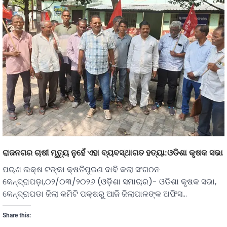
ରାଜନଗର ଚାଷୀ ମୃତୁ୍ୟ ନୁହେଁ ଏହା ବ୍ୟବସ୍ଥାଗତ ହତ୍ୟା:ଓଡିଶା କୃଷକ ସଭା
ପଚାଶ ଲକ୍ଷ ଟଙ୍କା କ୍ଷତିପୁରଣ ଦାବି କଲା ସଂଗଠନ
କେନ୍ଦ୍ରାପଡ଼ା,୦୨/୦୩/୨୦୨୬ (ଓଡ଼ିଶା ସମାଚାର)- ଓଡିଶା କୃଷକ ସଭା,
କେନ୍ଦ୍ରାପଡା ଜିଲା କମିଟି ପକ୍ଷରୁ ଆଜି ଜିଲାପାଳଙ୍କ ଅଫିସ…
Share this: