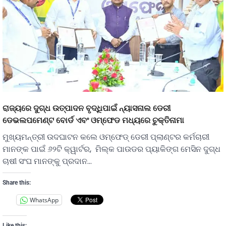
ରାଜ୍ୟରେ ଦୁଗ୍ଧ ଉତ୍ପାଦନ ବୃଦ୍ଧିପାଇଁ ନ୍ୟାସନାଲ ଡେରୀ
ଡେଭଲପମେଣ୍ଟ ବୋର୍ଡ ଏବଂ ଓମ୍‌ଫେଡ ମଧ୍ୟରେ ଚୁକ୍ତିନାମା
ମୁଖ୍ୟମନ୍ତ୍ରୀ ଉଦଘାଟନ କଲେ ଓମ୍‌ଫେଡ୍ ଡେରୀ ପ୍ଲାଣ୍ଟର କର୍ମଚାରୀ
ମାନଙ୍କ ପାଇଁ ୬୨ଟି କ୍ୱାର୍ଟର, ମିଲ୍କ ପାଉଡର ପ୍ୟାକିଙ୍ଗ ମେସିନ ଦୁଗ୍ଧ
ଚାଷୀ ସଂଘ ମାନଙ୍କୁ ପ୍ରଦାନ…
Share this:
WhatsApp
Like this: