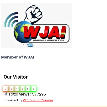
Member of WJAI
Our Visitor
3
0
4
0
8
0
Total views : 577296
Powered By
WPS Visitor Counter