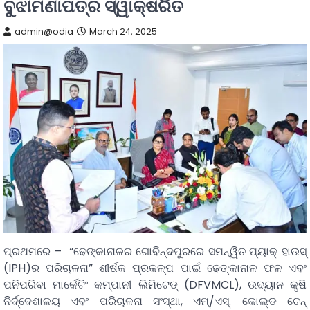
ବୁଝାମଣାପତ୍ର ସ୍ୱାକ୍ଷରିତ
admin@odia
March 24, 2025
ପ୍ରଥମରେ – “ଢେଙ୍କାନାଳର ଗୋବିନ୍ଦପୁରରେ ସମନ୍ୱିତ ପ୍ୟାକ୍ ହାଉସ୍
(IPH)ର ପରିଚାଳନା” ଶୀର୍ଷକ ପ୍ରକଳ୍ପ ପାଇଁ ଢେଙ୍କାନାଳ ଫଳ ଏବଂ
ପନିପରିବା ମାର୍କେଟିଂ କମ୍ପାନୀ ଲିମିଟେଡ୍ (DFVMCL), ଉଦ୍ୟାନ କୃଷି
ନିର୍ଦ୍ଦେଶାଳୟ ଏବଂ ପରିଚାଳନା ସଂସ୍ଥା, ଏମ୍/ଏସ୍. କୋଲ୍ଡ ଚେନ୍