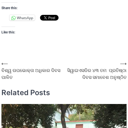
Share this:
WhatsApp
Like this:
⟵
⟶
ବିଶ୍ୱ ଉପଭୋକ୍ତା ଅଧିକାର ଦିବସ
ସିୱାଇଏସଡିର ୪୩ ତମ ପ୍ରତିଷ୍ଠା
ପାଳିତ
ଦିବସ ସମାବେଶ ଅନୁଷ୍ଠିତ
Related Posts