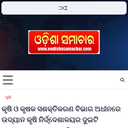
କୃଷି
କୃଷି ଓ କୃଷକ ସଶକ୍ତିକରଣ ବିଭାଗ ଅଧୀନରେ
ଉଦ୍ୟାନ କୃଷି ନିର୍ଦ୍ଦେଶାଳୟର ଦୁଇଟି