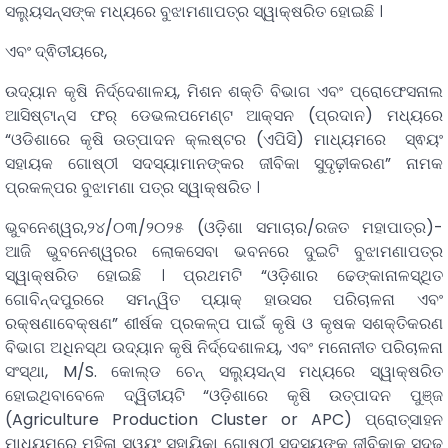
ସଲ୍ୟୁସନ୍ସଙ୍କ ମଧ୍ୟରେ ବୁଝାମଣାପତ୍ର ସ୍ୱାକ୍ଷରିତ ହୋଇଛି ।
ଏବଂ ଦ୍ଵିତୀୟରେ,
ଉଦ୍ୟାନ କୃଷି ନିର୍ଦ୍ଦେଶାଳୟ, ମିଶନ ଶକ୍ତି ବିଭାଗ ଏବଂ ପ୍ରୋଫେସନାଲ
ଆସିଷ୍ଟାନ୍ସ ଫର୍ ଡେଭଲପମେଣ୍ଟ ଆକ୍ସନ (ପ୍ରଦାନ) ମଧ୍ୟରେ
“ଓଡିଶାରେ କୃଷି ଉତ୍ପାଦନ କ୍ଲଷ୍ଟର (ଏପିସି) ମାଧ୍ୟମରେ ସ୍ଵୟଂ
ସହାୟକ ଗୋଷ୍ଠୀ ସଦସ୍ୟାମାନଙ୍କର ଜୀବିକା ସୁଦୃଢ଼ୀକରଣ” ନାମକ
ପ୍ରକଳ୍ପର ବୁଝାମଣା ପତ୍ର ସ୍ୱାକ୍ଷରିତ ।
ଭୁବନେଶ୍ୱର,୨୪/୦୩/୨୦୨୫ (ଓଡ଼ିଶା ସମାଚାର/ରଜତ ମହାପାତ୍ର)-
ଆଜି ଭୁବନେଶ୍ୱରର ଲୋକସେବା ଭବନରେ ଦୁଇଟି ବୁଝାମଣାପତ୍ର
ସ୍ୱାକ୍ଷରିତ ହୋଇଛି । ପ୍ରଥମଟି “ଓଡ଼ିଶାର ଢେଙ୍କାନାଳସ୍ଥିତ
ଗୋବିନ୍ଦପୁରରେ ସମନ୍ୱିତ ପ୍ୟାକ୍ ହାଉସର ପରିଚାଳନା ଏବଂ
ରକ୍ଷଣାବେକ୍ଷଣ” ଶୀର୍ଷକ ପ୍ରକଳ୍ପ ପାଇଁ କୃଷି ଓ କୃଷକ ସଶକ୍ତିକରଣ
ବିଭାଗ ଅଧିନସ୍ଥ ଉଦ୍ୟାନ କୃଷି ନିର୍ଦ୍ଦେଶାଳୟ, ଏବଂ ମନୋନୀତ ପରିଚାଳନା
ସଂସ୍ଥା, M/S. କୋଲ୍ଡ ଚେନ୍ ସଲ୍ୟୁସନ୍ସ ମଧ୍ୟରେ ସ୍ୱାକ୍ଷରିତ
ହୋଇଥିବାବେଳେ ଦ୍ୱିତୀୟଟି “ଓଡ଼ିଶାରେ କୃଷି ଉତ୍ପାଦନ ପୁଞ୍ଜ
(Agriculture Production Cluster or APC) ପ୍ରୋତ୍ସାହନ
ମାଧ୍ୟମରେ ମହିଳା ସ୍ୱୟଂ ସହାୟିକା ଗୋଷ୍ଠୀ ସଦସ୍ୟଙ୍କ ଜୀବିକାକୁ ସୁଦୃଢ଼