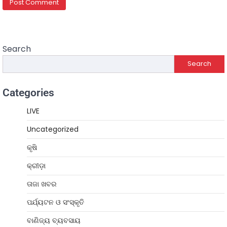
Search
Search
Categories
LIVE
Uncategorized
କୃଷି
କ୍ରୀଡ଼ା
ତାଜା ଖବର
ପର୍ଯ୍ୟଟନ ଓ ସଂସ୍କୃତି
ବାଣିଜ୍ୟ ବ୍ୟବସାୟ