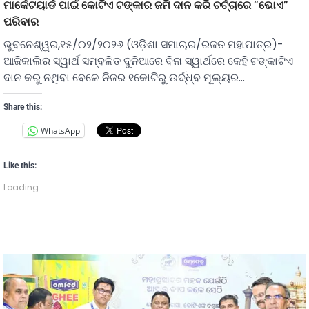
ମାର୍କେଟୟାର୍ଡ ପାଇଁ କୋଟିଏ ଟଙ୍କାର ଜମି ଦାନ କରି ଚର୍ଚ୍ଚାରେ “ଭୋଏ”
ପରିବାର
ଭୁବନେଶ୍ୱର,୧୫/୦୨/୨୦୨୬ (ଓଡ଼ିଶା ସମାଚାର/ରଜତ ମହାପାତ୍ର)-
ଆଜିକାଲିର ସ୍ୱାର୍ଥ ସମ୍ବଳିତ ଦୁନିଆରେ ବିନା ସ୍ୱାର୍ଥରେ କେହି ଟଙ୍କାଟିଏ
ଦାନ କରୁ ନଥିବା ବେଳେ ନିଜର ୧କୋଟିରୁ ଉର୍ଦ୍ଧ୍ବ ମୂଲ୍ୟର…
Share this:
WhatsApp
Like this:
Loading...