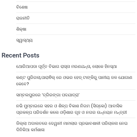
ବିଶେଷ
ରାଜନୀତି
ଶିକ୍ଷା
ସ୍ୱାସ୍ଥ୍ୟ
Recent Posts
ଥୋରିଆପଡା ପୂର୍ତ୍ତ ବିଭାଗ ରାସ୍ତା ମରଣଯନ୍ତା, ଲୋକେ ହିନସ୍ଥା
କଣ୍ଟ ପୁରିଗଲା,ପାରାଵିଲ୍ ରେ ଓଭର ହେଡ୍ ଟାଙ୍କିରୁ ପାନୀୟ ଜଳ ଯୋଗାଣ
କେବେ?
ସମ୍ବଲପୁରରେ ‘ତ୍ରିରଙ୍ଗା ପଦଯାତ୍ରା’
ନଭି ମୁମ୍ବାଇରେ ସହର ଓ ଶିଳ୍ପ ବିକାଶ ନିଗମ (ସିଡ୍‌କୋ) ଆବାସିକ
ପ୍ରକଳ୍ପ ପରିଦର୍ଶନ କଲେ ଓଡ଼ିଶାର ଗୃହ ଓ ନଗର ଉନ୍ନୟନ ମନ୍ତ୍ରୀ
ଜିଲ୍ଲା ଅଦାଲତରେ ଦେୱାନୀ ମାମଲାର ପ୍ରଭାବଶାଳୀ ପରିଚାଳନା ନେଇ
ଦିନିକିଆ କର୍ମଶାଳା