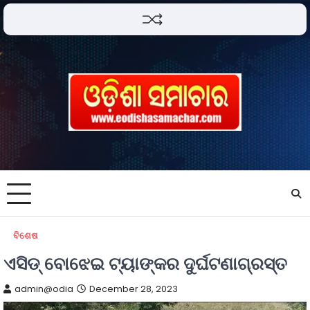
ବିଶେଷ
ଏସିଡ୍ ବୋଝେଇ ଟ୍ୟାଙ୍କର ଦୁର୍ଘଟଣାଗ୍ରସ୍ତ
admin@odia
December 28, 2023