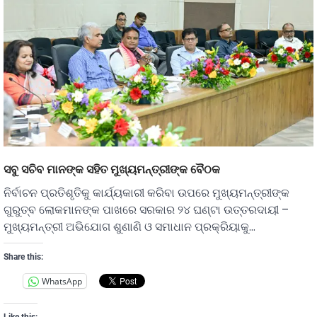
ସବୁ ସଚିବ ମାନଙ୍କ ସହିତ ମୁଖ୍ୟମନ୍ତ୍ରୀଙ୍କ ବୈଠକ
ନିର୍ବାଚନ ପ୍ରତିଶୃତିକୁ କାର୍ଯ୍ୟକାରୀ କରିବା ଉପରେ ମୁଖ୍ୟମନ୍ତ୍ରୀଙ୍କ
ଗୁରୁତ୍ବ ଲୋକମାନଙ୍କ ପାଖରେ ସରକାର ୨୪ ଘଣ୍ଟା ଉତ୍ତରଦାୟୀ –
ମୁଖ୍ୟମନ୍ତ୍ରୀ ଅଭିଯୋଗ ଶୁଣାଣି ଓ ସମାଧାନ ପ୍ରକ୍ରିୟାକୁ…
Share this:
WhatsApp