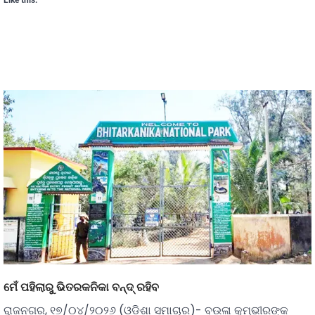
Like this:
ମେଁ ପହିଲାରୁ ଭିତରକନିକା ବନ୍ଦ୍ ରହିବ
ରାଜନଗର, ୧୭/୦୪/୨୦୨୬ (ଓଡ଼ିଶା ସମାଚାର)- ବଉଳା କୁମ୍ଭୀରଙ୍କ