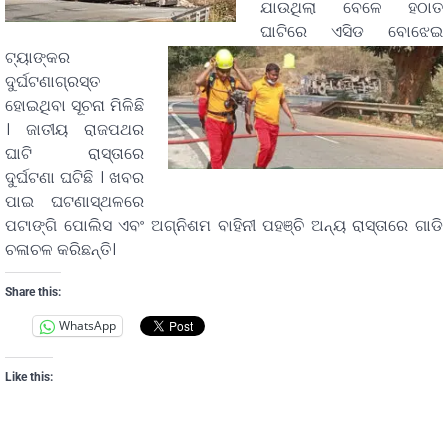
ଯାଉଥିଲା ବେଳେ ହଠାତ
ଘାଟିରେ ଏସିଡ ବୋଝେଇ
ଟ୍ୟାଙ୍କର
ଦୁର୍ଘଟଣାଗ୍ରସ୍ତ
ହୋଇଥିବା ସୂଚନା ମିଳିଛି
। ଜାତୀୟ ରାଜପଥର
ଘାଟି ରାସ୍ତାରେ
ଦୁର୍ଘଟଣା ଘଟିଛି । ଖବର
ପାଇ ଘଟଣାସ୍ଥଳରେ
ପଟାଙ୍ଗି ପୋଲିସ ଏବଂ ଅଗ୍ନିଶମ ବାହିନୀ ପହଞ୍ଚି ଅନ୍ୟ ରାସ୍ତାରେ ଗାଡି
ଚଳାଚଳ କରିଛନ୍ତି।
Share this:
WhatsApp
Like this: