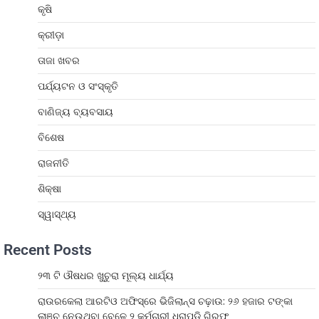
କୃଷି
କ୍ରୀଡ଼ା
ତାଜା ଖବର
ପର୍ଯ୍ୟଟନ ଓ ସଂସ୍କୃତି
ବାଣିଜ୍ୟ ବ୍ୟବସାୟ
ବିଶେଷ
ରାଜନୀତି
ଶିକ୍ଷା
ସ୍ୱାସ୍ଥ୍ୟ
Recent Posts
୨୩ ଟି ଔଷଧର ଖୁଚୁରା ମୂଲ୍ୟ ଧାର୍ଯ୍ୟ
ରାଉରକେଲା ଆରଟିଓ ଅଫିସ୍‌ରେ ଭିଜିଲାନ୍ସ ଚଢ଼ାଉ: ୨୬ ହଜାର ଟଙ୍କା
ଲାଞ୍ଚ ନେଉଥିବା ବେଳେ ୨ କର୍ମଚାରୀ ଧରାପଡ଼ି ଗିରଫ