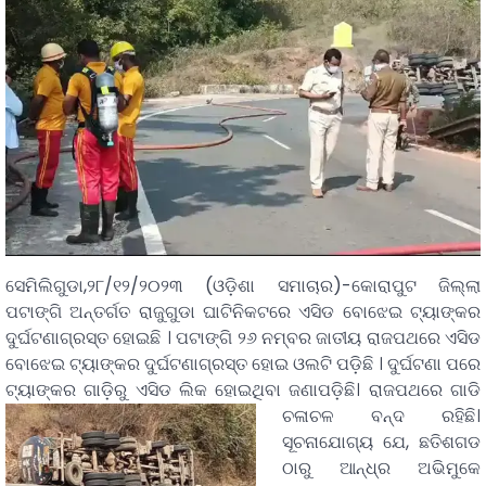
ସେମିଲିଗୁଡା,୨୮/୧୨/୨୦୨୩ (ଓଡ଼ିଶା ସମାଚାର)-କୋରାପୁଟ ଜିଲ୍ଲା
ପଟାଙ୍ଗି ଅନ୍ତର୍ଗତ ରାଜୁଗୁଡା ଘାଟିନିକଟରେ ଏସିଡ ବୋଝେଇ ଟ୍ୟାଙ୍କର
ଦୁର୍ଘଟଣାଗ୍ରସ୍ତ ହୋଇଛି । ପଟାଙ୍ଗି ୨୬ ନମ୍ବର ଜାତୀୟ ରାଜପଥରେ ଏସିଡ
ବୋଝେଇ ଟ୍ୟାଙ୍କର ଦୁର୍ଘଟଣାଗ୍ରସ୍ତ ହୋଇ ଓଲଟି ପଡ଼ିଛି । ଦୁର୍ଘଟଣା ପରେ
ଟ୍ୟାଙ୍କର ଗାଡ଼ିରୁ ଏସିଡ ଲିକ ହୋଇଥିବା ଜଣାପଡ଼ିଛି।
ରାଜପଥରେ ଗାଡି
ଚଳାଚଳ ବନ୍ଦ ରହିଛି।
ସୂଚନାଯୋଗ୍ୟ ଯେ, ଛତିଶଗଡ
ଠାରୁ ଆନ୍ଧ୍ର ଅଭିମୁକେ