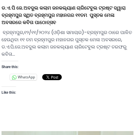
ଡ.ଏ.ପି ଜେ.ଅବଦୁଲ କଲାମ ଜନକଲ୍ୟାଣ ଚାରିଟେବୁଲ ଟ୍ରଷ୍ଟ ଦ୍ୱାରା
ବ୍ରହ୍ମପୁର ସ୍ଥିତ ବ୍ରହ୍ମପୁର ମହାନଗର ୧୧ତମ ପୁସ୍ତକ ମେଳା
ଅବସରରେ କବିତା ପାଠୋତ୍ସବ
ବ୍ରହ୍ମପୁର,୧୨/୧୧/୨୦୨୪ (ଓଡ଼ିଶା ସମାଚାର)-ବ୍ରହ୍ମପୁର ଠାରେ ପାଳିତ
ହେଉଥିବା ୧୧ ତମ ବ୍ରହ୍ମପୁର ମହାନଗର ପୁସ୍ତକ ମେଳା ଅବସରରେ,
ଡ.ଏ.ପି.ଜେ.ଅବଦୁଲ କଲାମ ଜନକଲ୍ୟାଣ ଚାରିଟେବୁଲ ଟ୍ରଷ୍ଟ ତରଫରୁ
କବିତା…
Share this:
WhatsApp
Like this: