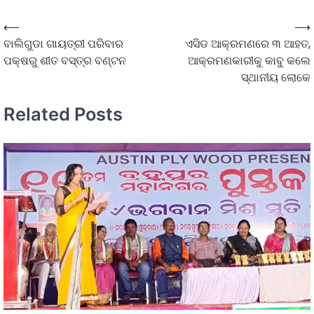
⟵
⟶
ବାଲିଗୁଡା ଗାୟତ୍ରୀ ପରିବାର
ଏସିଡ ଆକ୍ରମଣରେ ୩ ଆହତ,
ପକ୍ଷରୁ ଶୀତ ବସ୍ତ୍ର ବଣ୍ଟନ
ଆକ୍ରମଣକାରୀକୁ କାବୁ କଲେ
ସ୍ଥାନୀୟ ଲୋକେ
Related Posts