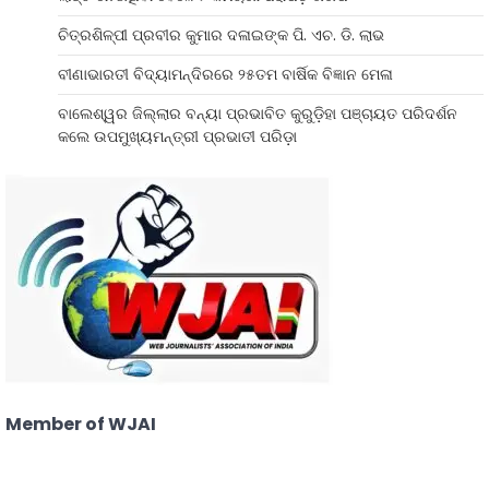
ଚିତ୍ରଶିଳ୍ପୀ ପ୍ରବୀର କୁମାର ଦଳାଇଙ୍କ ପି. ଏଚ. ଡି. ଲାଭ
ବୀଣାଭାରତୀ ବିଦ୍ୟାମନ୍ଦିରରେ ୨୫ତମ ବାର୍ଷିକ ବିଜ୍ଞାନ ମେଳା
ବାଲେଶ୍ୱର ଜିଲ୍ଲାର ବନ୍ୟା ପ୍ରଭାବିତ କୁରୁଡ଼ିହା ପଞ୍ଚାୟତ ପରିଦର୍ଶନ
କଲେ ଉପମୁଖ୍ୟମନ୍ତ୍ରୀ ପ୍ରଭାତୀ ପରିଡ଼ା
Member of WJAI