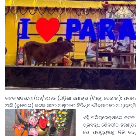
କଟକ ସଦର,୨୬/୦୨/୨୦୨୫ (ଓଡ଼ିଶା ସମାଚାର /ବିଷ୍ଣୁ ବେହେରା): ପରମସତ୍
ଆଜି (ବୁଧବାର) କଟକ ସଦର ଅଞ୍ଚଳର ବିଭିନ୍ନ ଶୈବପୀଠରେ ଆଧ୍ୟାତ୍ମିକ 
ଏହି ପରିପ୍ରେକ୍ଷୀରେ କଟକ ପ
ପ୍ରସିଦ୍ଧ ଶୈବପୀଠ ହିରଣ୍ୟଗ
ରେ‌ ପ୍ରତ୍ୟୁଷରୁ ନିତି କ