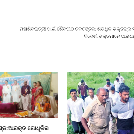
ମହାଶିବରାତ୍ରୀ ପାଇଁ ଶୈବପୀଠ ଚଳଚଞ୍ଚଳ: ଶତାଧିକ ଭକ୍ତଙ୍କ 
ବିଦେଶୀ ଭକ୍ତମାନେ ଆରା
ଣ୍ଡ:ଆରକ୍ତ ଗୋଧୂଳିର