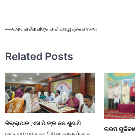
⟵
ରାସନ କାର୍ଡଧାରୀଙ୍କ ପାଇଁ ଆଶ୍ୱସ୍ତିକର ଖବର
Related Posts
ଜିଲ୍ଲାପାଳ ,ଏସ ପି ଙ୍କ ଜନ ଶୁଣାଣି
ଇରମ ଗୁଳିକା
ଭୁବନ ୨୫/୦୫/୨୦୨୬ (ଓଡ଼ିଶା ସମାଚାର)ଭୁବନ