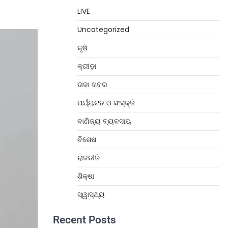
LIVE
Uncategorized
କୃଷି
କ୍ରୀଡ଼ା
ତାଜା ଖବର
ପର୍ଯ୍ୟଟନ ଓ ସଂସ୍କୃତି
ବାଣିଜ୍ୟ ବ୍ୟବସାୟ
ବିଶେଷ
ରାଜନୀତି
ଶିକ୍ଷା
ସ୍ୱାସ୍ଥ୍ୟ
Recent Posts