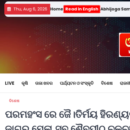
Thu, Aug 6, 2026
Home
Read in English
Abhijoga Sa
LIVE
କୃଷି
ତାଜା ଖବର
ପର୍ଯ୍ୟଟନ ଓ ସଂସ୍କୃତି
ବିଶେଷ
ରାଜନୀ
ବିଶେଷ
ପରମହଂସ ରେ ଜୈ।ତିର୍ମୟ ହିରଣ୍ୟଗର
ଜାଗର ମେଳା,ସବୁ ଶୈବପୀଠ ଚଳଚ