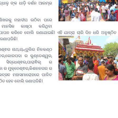
ଧାଳୁ ଙ୍କ ଧାଡ଼ି ଦର୍ଶନ ଆରମ୍ଭ
 ଶିଖରକୁ ମହାଦୀପ ଉଠିବା ପରେ
ମାନସିକ କାଷ୍ଠା କରିଥିବା
ାପନ କରିବେ ବୋଲି ଜଣାଯାଇଛି। ଏହି ଯାତ୍ରା ଚାରି ଦିନ ଧରି ଅନୁଷ୍ଠି
ଣାପଡିଛି।
୍ଵର ନାଥ,ଚାନ୍ଦୁଲିର ନିଳକଣ୍ଠ
୍ବର,କୋରପଦା ର କୁଣ୍ଡେଶ୍ୱର,
ସିଦ୍ଧେଶ୍ଵର,ପାରାଵିଲ୍ ର
ଡା ର ମୁକ୍ତେଶ୍ଵର,କିଶନନଗର ର
 ଉତ୍ସବ ମହାସମାରୋହରେ ପାଳିତ
ଠିତ ହେବ ବୋଲି ଜଣାପଡିଛି।