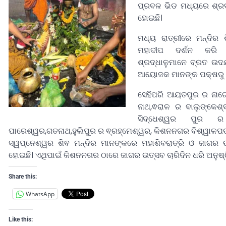
ପ୍ରବଳ ଭିଡ ମଧ୍ୟରେ ଶ୍ରଦ୍
ହୋଇଛି।
ମଧ୍ୟ ରାତ୍ରୀରେ ମନ୍ଦିର
ମହାଦୀପ ଦର୍ଶନ କରି 
ଶ୍ରଦ୍ଧାଳୁମାନେ ବ୍ରତ ଉଦଯ
ଆୟୋଜକ ମାନଙ୍କ ପକ୍ଷରୁ ଜ
ସେହିପରି ଆୟତପୁର ର ନାଗେଶ
ନାଥ,ଵରାଳ ର ବାଲୁଙ୍କେଶ
ସିଦ୍ଧେଶ୍ୱର ପୁର ର 
ପାରେଶ୍ୱର,ଗତନାଥ,ହୁଲିପୁର ର ଵ୍ରହ୍ମେଶ୍ୱର, କିଶନନଗର ବିଶ୍ୱାଳପ
ସ୍ୱପ୍ନେଶ୍ୱର ଶିଵ ମନ୍ଦିର ମାନଙ୍କରେ ମହାଶିବରାତ୍ରି ଓ ଜାଗର
ହୋଇଛି। ଏଥିପାଇଁ କିଶନନଗର ଠାରେ ଜାଗର ଉତ୍ସବ ଚାରିଦିନ ଧରି ଅନୁଷ୍
Share this:
WhatsApp
Like this: