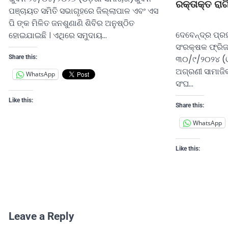
ରକ୍ତାକ୍ତ ରାଗ
ପଞ୍ଚାୟତ ସମିତି ସଭାଗୃହରେ ଜିଲ୍ଲାପାଳ ଏବଂ ଏସ
ଡ
ପି ଙ୍କ ମିଳିତ ଜନଶୁଣାଣି ଶିବିର ଅନୁଷ୍ଠିତ
ଦେବେନ୍ଦ୍ର ପ୍ର
ହୋଇଯାଇଛି । ଏଥିରେ ସମୁଦାୟ…
ସଂରକ୍ଷକ ଫ୍ରିଜ
Share this:
୩୦/୯/୨୦୨୪ (ଓ
ଅଗ୍ରଣୀ ସାମାଜିକ
WhatsApp
ସଂଘ…
Like this:
Share this:
WhatsApp
Like this:
Leave a Reply