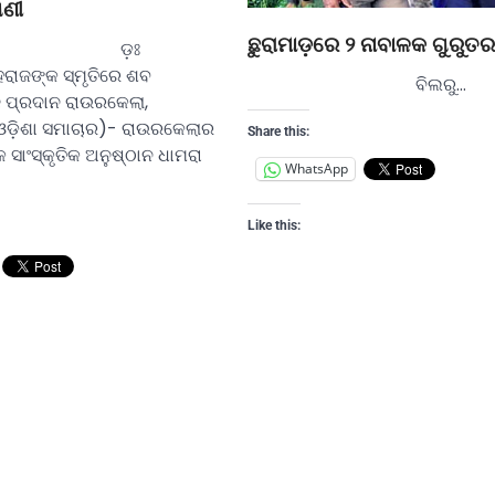
ିଣୀ
ଛୁରାମାଡ଼ରେ ୨ ନାବାଳକ ଗୁରୁତର
଼ଃ
ହରାଜଙ୍କ ସ୍ମୃତିରେ ଶବ
ବିଲରୁ…
 ପ୍ରଦାନ ରାଉରକେଲା,
ଡ଼ିଶା ସମାଚାର)- ରାଉରକେଲାର
Share this:
 ସାଂସ୍କୃତିକ ଅନୁଷ୍ଠାନ ଧାମରା
WhatsApp
Like this: