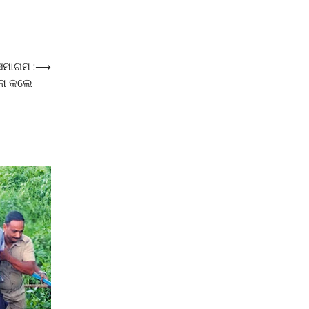
ସମାଗମ :
⟶
ଧନା କଲେ