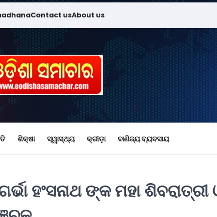
madhana
Contact us
About us
ତି
ଶିକ୍ଷା
ସ୍ୱାସ୍ଥ୍ୟ
କ୍ରୀଡ଼ା
ବାଣିଜ୍ୟ ବ୍ୟବସାୟ
୍ଭା ହଂସନାଥ ଙ୍କ ମହା ଶିବରାତ୍ରୀ 
ଞ୍ଚଳ