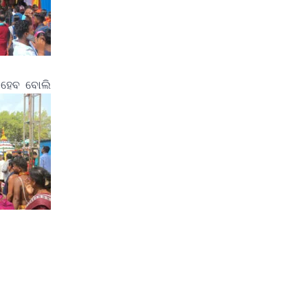
ତ ହେବ ବୋଲି