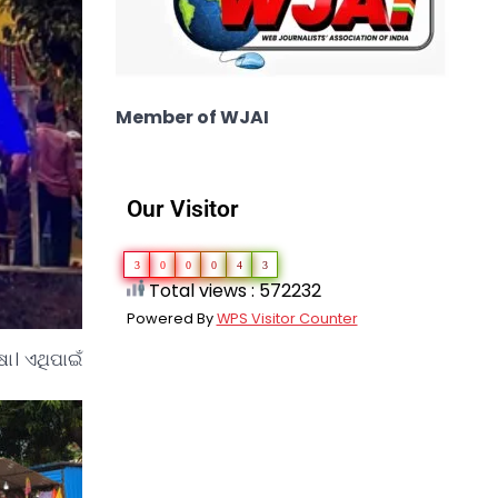
Member of WJAI
Our Visitor
3
0
0
0
4
3
Total views : 572232
Powered By
WPS Visitor Counter
ା। ଏଥିପାଇଁ