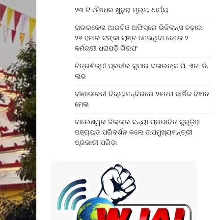
୨୩ ଟି ଔଷଧର ଖୁଚୁରା ମୂଲ୍ୟ ଧାର୍ଯ୍ୟ
ରାଉରକେଲା ଆରଟିଓ ଅଫିସ୍‌ରେ ଭିଜିଲାନ୍ସ ଚଢ଼ାଉ:
୨୬ ହଜାର ଟଙ୍କା ଲାଞ୍ଚ ନେଉଥିବା ବେଳେ ୨
କର୍ମଚାରୀ ଧରାପଡ଼ି ଗିରଫ
ଚିତ୍ରଶିଳ୍ପୀ ପ୍ରବୀର କୁମାର ଦଳାଇଙ୍କ ପି. ଏଚ. ଡି.
ଲାଭ
ବୀଣାଭାରତୀ ବିଦ୍ୟାମନ୍ଦିରରେ ୨୫ତମ ବାର୍ଷିକ ବିଜ୍ଞାନ
ମେଳା
ବାଲେଶ୍ୱର ଜିଲ୍ଲାର ବନ୍ୟା ପ୍ରଭାବିତ କୁରୁଡ଼ିହା
ପଞ୍ଚାୟତ ପରିଦର୍ଶନ କଲେ ଉପମୁଖ୍ୟମନ୍ତ୍ରୀ
ପ୍ରଭାତୀ ପରିଡ଼ା