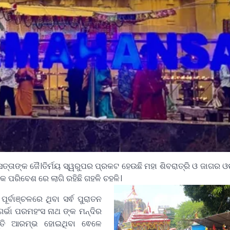
ତାଙ୍କ ଜୈ।ତିର୍ମୟ ସ୍ୱରୁପର ପ୍ରକଟ ହେଉଛି ମହା ଶିବରାତ୍ରି ଓ ଜାଗର ଓଷ
ପରିବେଶ ରେ ଲାଗି ରହିଛି ଗହଳି ଚହଳି।
ୂର୍ବାଞ୍ଚଳରେ ଥିବା ସର୍ଵ ପୁରାତନ
ର୍ଭା ପରମହଂସ ନାଥ ଙ୍କ‌ ମନ୍ଦିର
ାନ୍ତି ଆରମ୍ଭ ହୋଇଥିବା ଵେଳେ