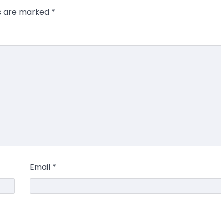
ds are marked
*
Email
*