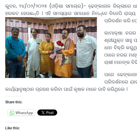
ଭୁବନ, ୨୪/୦୨/୨୦୨୫ (ଓଡ଼ିଶା ସମାଚାର)- ଢେ଼ଙ୍କାନାଳ ଜିଲ୍ଲାରେ 
ହରକତ ହେଉଛନ୍ତି । ଏହି ସମସ୍ୟାର ସମାଧାନ ନିମନ୍ତେ ବିଜେପି ରାଜ୍ୟ 
ପରିଦର୍ଶନ କରି ଫ
କାମାକ୍ଷା ନଗର 
ଶ୍ରୀଯୁକ୍ତ ସାହ
ଧାନ ବିକ୍ରି କରୁ
ଠାରେ ନଗର ମଣ୍ଡଳ
ଚାଷୀ ମାନଙ୍କ ବି
ପରେ ଢେଙ୍କାନାଳ
ପରିଦର୍ଶନରେ ଯା
କାର୍ଯ୍ୟାନୁଷ୍ଠାନ ଗ୍ରହଣ କରିବା ପାଇଁ କୃଷକ ମାନେ ଦାବି କରିଥିଲେ ।
Share this:
WhatsApp
Like this: