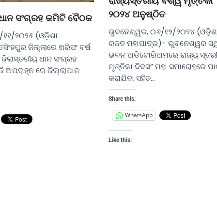
ରାଜ୍ୟସ୍ତରୀୟ ବିଶ୍ୱ ମୃତ୍ତିକା
୨୦୨୪ ଅନୁଷ୍ଠିତ
 ଧାନ ସଂଗ୍ରହ କମିଟି ବୈଠକ
ଭୁବନେଶ୍ୱର, ୦୬/୧୨/୨୦୨୪ (ଓଡ଼ିଶ
/୧୧/୨୦୨୫ (ଓଡ଼ିଶା
ରଜତ ମହାପାତ୍ର)- ଭୁବନେଶ୍ୱର ସ୍ଥି
ିଂହପୁର ଜିଲ୍ଲାରେ ଖରିଫ‌ ବର୍ଷ
ଭବନ ଅଡିଟୋରିଅମରେ ରାଜ୍ୟ ସ୍ତରୀ
 ଜିଲାସ୍ତରୀୟ ଧାନ ସଂଗ୍ରହ
ମୃତ୍ତିକା ଦିବସ” ମହା ସମାରୋହରେ ପ
ି ଅପରାହ୍ନ ରେ ଜିଲ୍ଲାପାଳ
କରାଯିବା ସହିତ…
Share this:
WhatsApp
Like this: