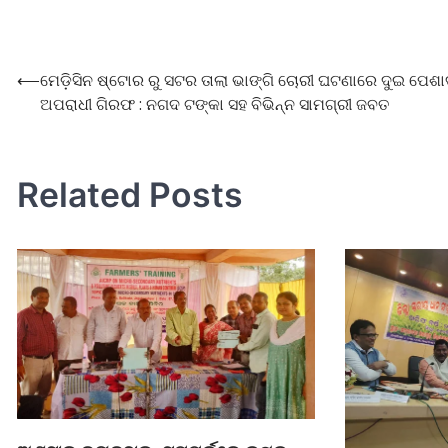
⟵
ମେଡ଼ିସିନ ଷ୍ଟୋର ରୁ ସଟର ତାଲା ଭାଙ୍ଗି ଚୋରୀ ଘଟଣାରେ ଦୁଇ ପେଶ
ଅପରାଧୀ ଗିରଫ : ନଗଦ ଟଙ୍କା ସହ ବିଭିନ୍ନ ସାମଗ୍ରୀ ଜବତ
Related Posts