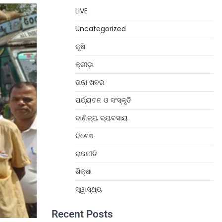
LIVE
Uncategorized
କୃଷି
କ୍ରୀଡ଼ା
ତାଜା ଖବର
ପର୍ଯ୍ୟଟନ ଓ ସଂସ୍କୃତି
ବାଣିଜ୍ୟ ବ୍ୟବସାୟ
ବିଶେଷ
ରାଜନୀତି
ଶିକ୍ଷା
ସ୍ୱାସ୍ଥ୍ୟ
Recent Posts