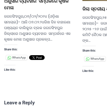
ଅଣୁସାର ବ୍ୟବହାର ସମ୍ପର୍କରେ କୃଷକ
ମେଳା
ଜିଲା ସ୍ତରୀୟ
ଜଗତସିଂହପୁର,୦୭/୦୨/୨୦୨୪ (ଓଡ଼ିଶା
ଜଗତସିଂହପୁର,୨୫
ସମାଚାର)- ଆଜି ୦୭.୦୨.୨୪ରିଖ ଦିନ ବାହାରଣା
ସମାଚାର)- ଜଗତସ
ପଞ୍ଚାୟତ ବାଲିକୁଦା ବ୍ଲକ ଜଗତସିଂହପୁର
୨୦୨୫ -୨୬ ପାଇଁ
ଜିଲ୍ଲାରେ ଅଣୁସାର ବ୍ୟବହାର ସମ୍ପର୍କରେ ଏକ
କମିଟି ବୈଠକ ଆଜ
କୃଷକ ମେଳା ଅଣୁସାର ପ୍ରକଳ୍ପ…
ଙ୍କ…
Share this:
Share this:
WhatsApp
WhatsApp
Like this:
Like this:
Leave a Reply