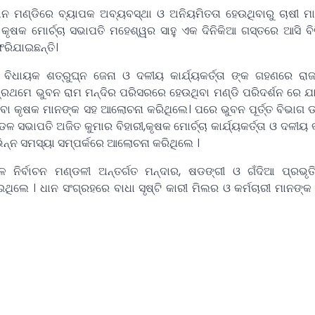
ଧାନ ମଣ୍ଡିରେ ବ୍ୟାପକ ଅବ୍ୟବସ୍ଥା ଓ ଅନିୟମିତତା ହେଉଥିବାରୁ ଚାଷୀ 
କୃଷକ ମୋର୍ଚ୍ଚା ସଭାପତି ମହେଶ୍ୱର ସାହୁ ଏକ ଦିନିକିଆ ଗସ୍ତରେ ଆସି ବିଭ
େରିଯାଇଛନ୍ତି।
ବିଧାୟକ ଶତ୍ରୁଘ୍ନ ଜେନା ଓ ଦଳୀୟ କାର୍ଯ୍ୟକର୍ତ୍ତା ଙ୍କ ଗହଣରେ ରା
ୁ ପ୍ରଥମେ ଭୁବନ ରାମ ମନ୍ଦିର ପରିସରରେ ହେଉଥିବା ମଣ୍ଡି ପରିଦର୍ଶନ ରେ 
ଥିବା କୃଷକ ମାନଙ୍କ ସହ ଆଲୋଚନା କରିଥିଲେ। ପରେ ଭୁବନ ପୂର୍ତ୍ତ ବିଭାଗ 
 ସଭାପତି ଅଜିତ କୁମାର ବିହାରୀ,କୃଷକ ମୋର୍ଚ୍ଚା କାର୍ଯ୍ୟକର୍ତ୍ତା ଓ ଦଳୀୟ 
ଭିନ୍ନ ସମସ୍ୟା ସମ୍ପର୍କରେ ଆଲୋଚନା କରିଥିଲେ ।
 ନିର୍ବାଚନ ମଣ୍ଡଳୀ ଅନ୍ତର୍ଗତ ମନ୍ଦାର, ଷଡଙ୍ଗୀ ଓ ଗଁଦିଆ ପ୍ରଭୃତ
ଇଥିଲେ । ଧାନ ସଂଗ୍ରହରେ ବାଧା ସୃଷ୍ଟି କାରୀ ମିଲର ଓ କର୍ମଚାରୀ ମାନଙ୍