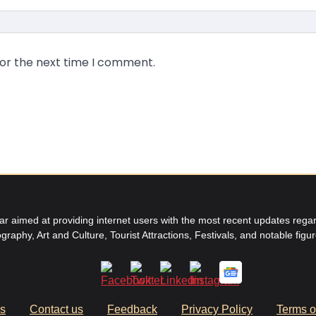
for the next time I comment.
aimed at providing internet users with the most recent updates regard
graphy, Art and Culture, Tourist Attractions, Festivals, and notable figu
us
Contact us
Feedback
Privacy Policy
Terms o