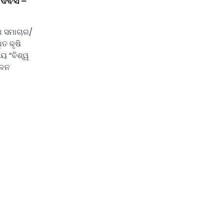
 ଦିବସ –
ା ସମାଚାର/
ତ କୃଷି
ୟ “ବିଶ୍ୱ
ାଳନ