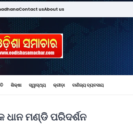
madhana
Contact us
About us
ତି
ଶିକ୍ଷା
ସ୍ୱାସ୍ଥ୍ୟ
କ୍ରୀଡ଼ା
ବାଣିଜ୍ୟ ବ୍ୟବସାୟ
କ ଧାନ ମଣ୍ଡି ପରିଦର୍ଶନ