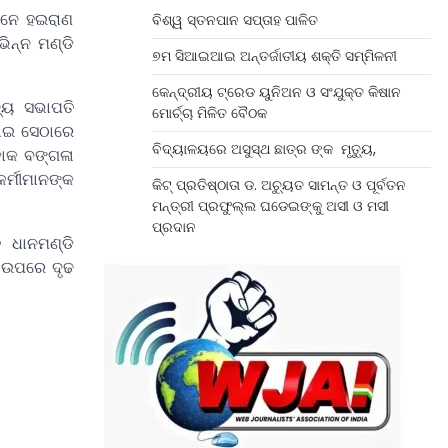
ମାନେ ହଇରାଣ
ବିଶ୍ୱ ସ୍ତନପାନ ସପ୍ତାହ ପାଳିତ
ିନ୍ନ ମଣ୍ଡି
୭ମ ସିଆଇଆଇ ଅନ୍ତର୍ଜାତୀୟ ଶକ୍ତି ସମ୍ମିଳନୀ
କେନ୍ଦ୍ରୀୟ ଟ୍ରେଡ ୟୁନିଅନ ଓ ସଂଯୁକ୍ତ କିଷାନ
ଜ୍ୟ ସଭାପତି
ମୋର୍ଚ୍ଚା ମିଳିତ ବୈଠକ
ଯାଇ ସେଠାରେ
ବିଦ୍ୟାଳୟରେ ଅସୁସ୍ଥ ଛାତ୍ର ଙ୍କ ମୃତ୍ୟୁ,
ଡାକ ବଙ୍ଗଳା
କର୍ମୀମାନଙ୍କ
କିଟ୍ ପ୍ରତିଷ୍ଠାତା ଡ. ଅଚୁ୍ୟତ ସାମନ୍ତ ଓ ପୂର୍ବତନ
ମନ୍ତ୍ରୀ ପ୍ରଫୁଲ୍ଲ ଘଡେଇଙ୍କୁ ଅସୀ ଓ ମସୀ
ପ୍ରଦାନ
ି ଧାନମଣ୍ଡି
କ ଉପରେ ଦୃଢ