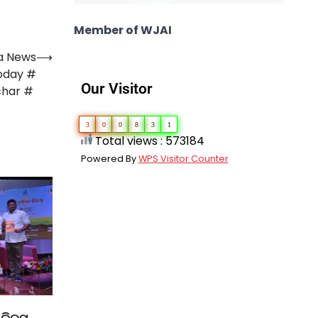
Member of WJAI
a News
⟶
oday #
Our Visitor
char #
3
0
0
8
3
1
Total views : 573184
Powered By
WPS Visitor Counter