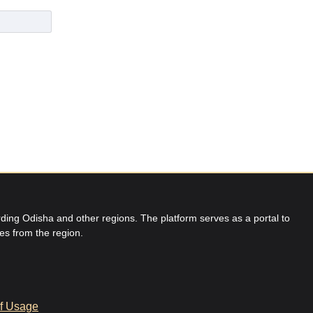
ing Odisha and other regions. The platform serves as a portal to
res from the region.
f Usage