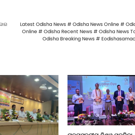
ାଦାର
Latest Odisha News # Odisha News Online # Odi
Online # Odisha Recent News # Odisha News T
Odisha Breaking News # Eodishasama