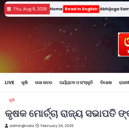
Thu, Aug 6, 2026
Home
Read in English
Abhijoga Sa
LIVE
କୃଷି
ତାଜା ଖବର
ପର୍ଯ୍ୟଟନ ଓ ସଂସ୍କୃତି
ବିଶେଷ
ରାଜନୀ
କୃଷି
କୃଷକ ମୋର୍ଚ୍ଚା ରାଜ୍ୟ ସଭାପତି ଙ୍
admin@odia
February 24, 2025