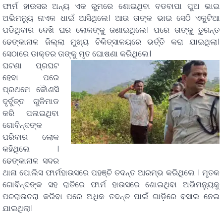
ଫାର୍ମ ହାଉସର ଅନ୍ୟ ଏକ ରୁମରେ ଶୋଇଥିବା ବଡବାପା ପୁଅ ଭାଇ
ଅଭିମନ୍ୟୁ ନାଏକ ଧାଇଁ ଆସିଥିଲେ। ଆଉ ତାଙ୍କ ଭାଇ ସେଠି ଏକୁଟିଆ
ପଡିଥିବାର ଦେଖି ଘର ଲୋକଙ୍କୁ ଜଣାଇଥିଲେ। ପରେ ତାଙ୍କୁ ତୁରନ୍ତ
ଢେଙ୍କାନାଳ ଜିଲ୍ଲା ମୁଖ୍ୟ ଚିକିତ୍ସାଳୟରେ ଭର୍ତ୍ତି କରା ଯାଇଥିଲା।
ସେଠାରେ ଡାକ୍ତର ତାଙ୍କୁ ମୃତ ଘୋଷଣା କରିଥିଲେ।
ଘଟଣା ପ୍ରଘଟ
ହେବା ପରେ
ପ୍ରଥମେ କୈାଣସି
ଦୃର୍ବୁତ୍ତ ଗୁଳିମାଡ
କରି ପଳାଇଥିବା
ଗୋବିନ୍ଦଙ୍କ
ପରିବାର ଲୋକ
କହିଥିଲେ ।
ଢେଙ୍କାନାଳ ସଦର
ଥାନା ପୋଲିସ ଫାର୍ମହାଉସରେ ପହଞ୍ଚି ତଦନ୍ତ ଆରମ୍ଭ କରିଥିଲେ । ମୃତକ
ଗୋବିନ୍ଦଙ୍କ ସହ ରାତିରେ ଫାର୍ମ ହାଉସରେ ଶୋଇଥିବା ଅଭିମନ୍ୟୁକୁ
ପଚରାଉଚରା କରିବା ପରେ ଅଧିକ ତଦନ୍ତ ପାଇଁ ଗାଡ଼ିରେ ବସାଇ ନେଇ
ଯାଇଥିଲା।