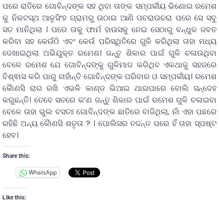
ପରେ ରାତିରେ ଗୋବିନ୍ଦଙ୍କ ସହ ଥିବା ତାଙ୍କ ସମ୍ପର୍କୀୟ ଭିଣୋଇ ରମେଶ
କୁ ନିକଟସ୍ଥ ଆଳୁସିଂହ ଗ୍ରାମରୁ ଉଠାଇ ଆଣି ପଚରାଉଚରା ପରେ ସେ ସବୁ
ସତ ମାନିଥିଲା । ପରେ ତାକୁ ଫାର୍ମ ହାଉସକୁ ନେଇ ସେଠାରୁ ବନ୍ଧୁକ ଜବତ
କରିବା ସହ କେଉଁଠି ଏବଂ କେଉଁ ପରିସ୍ଥିତିରେ ଗୁଳି କରିଥିଲା ତାହା ମଧ୍ୟ
ଦେଖାଇଥିଲା ଅଭିଯୁକ୍ତ ରମେଶ। ଜନ୍ତୁ ଶିକାର ପାଇଁ ଗୁଳି ଚଳାଉଥିବା
ବେଳେ ରମେଶ ଯେ ଗୋବିନ୍ଦଙ୍କୁ ଗୁଳିମାଡ କରିଥିବ ଏକଥାକୁ ସହଜରେ
ବିଶ୍ଵାସ କରି ପାରୁ ନାହାଁନ୍ତି ଗୋବିନ୍ଦଙ୍କ ପରିବାର ଓ ସମ୍ପର୍କୀୟ। ରମେଶ
କୈାଣସି ରାଗ ରଖି ଏଭଳି କାଣ୍ଡ ଭିଆଇ ଥାଇପାରେ ବୋଲି ସନ୍ଦେହ
କରୁଛନ୍ତି। ତେବେ ସତରେ କ’ଣ ଜନ୍ତୁ ଶିକାର ପାଇଁ ରମେଶ ଗୁଳି ଚଳାଇବା
ବେଳେ ତାହା ଭୁଲ ବସତଃ ଗୋବିନ୍ଦଙ୍କ ଛାତିରେ ବାଜିଥିଲା, ନାଁ ଏହା ପଛରେ
ରହିଛି ଅନ୍ୟ କୈାଣସି ଶତୃତା ? । ପୋଲିସର ତଦନ୍ତ ପରେ ହିଁ ତାହା ସ୍ପଷ୍ଟ
ହେବ।
Share this:
WhatsApp
Like this: