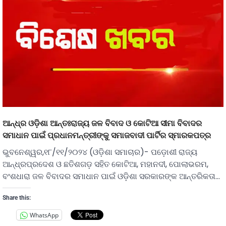
ଆନ୍ଧ୍ର ଓଡ଼ିଶା ଆନ୍ତଃରାଜ୍ୟ ଜଳ ବିବାଦ ଓ କୋଟିଆ ସୀମା ବିବାଦର
ସମାଧାନ ପାଇଁ ପ୍ରଧାନମନ୍ତ୍ରୀଙ୍କୁ ସମାଜବାଦୀ ପାର୍ଟିର ସ୍ମାରକପତ୍ର
ଭୁବନେଶ୍ୱର,୧୮/୧୧/୨୦୨୪ (ଓଡ଼ିଶା ସମାଚାର)- ପଡ଼ୋଶୀ ରାଜ୍ୟ
ଆନ୍ଧ୍ରପ୍ରଦେଶ ଓ ଛତିଶଗଡ଼ ସହିତ କୋଟିଆ, ମହାନଦୀ, ପୋଲାଭରମ,
ବଂଶଧାରା ଜଳ ବିବାଦର ସମାଧାନ ପାଇଁ ଓଡ଼ିଶା ସରକାରଙ୍କ ଆନ୍ତରିକତା…
Share this:
WhatsApp