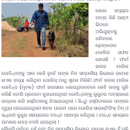
ହେଲେ ହତ୍ୟାର
ମାତ୍ର କିଛି ଘଣ୍ଟା
ଭିତରେ
ଅଭିଯୁକ୍ତକୁ
ଧରିବାରେ
ଢ଼େଙ୍କାନାଳ
ପୋଲିସ ସଫଳ
ହୋଇଛି । ଫାର୍ମ
ହାଉସ ମାଲିକ
ଗୋବିନ୍ଦଙ୍କୁ ଆଉ କେହି ନୁହେଁ ତାଙ୍କ ନିଜ ସମ୍ପର୍କୀୟ ଭିଣୋଇ ରମେଶ
ନାଏକ ହତ୍ୟା କରିଥିବା ପୋଲିସ୍ ଠାରୁ ସୂଚନା ମିଳିଛି। ଫାର୍ମ ହାଉସ ମାଲିକ
ଗୋବିନ୍ଦ (ମୃତକ) ଫାର୍ମ ହାଉସରେ ଶୋଇଥିବାବେଳେ କେହି ତାଙ୍କୁ ଗୁଳି
କରିଛି ବୋଲି ପ୍ରଥମେ କୁହାଯାଉଥିଲା। ଗୋବିନ୍ଦଙ୍କୁ ଗୁରୁତର ଅବସ୍ଥାରେ
ଉଦ୍ଧାର କରି ହସ୍ପିଟାଲକୁ ନିଆଯାଇଥିଲା । କିନ୍ତୁ ହସ୍ପିଟାଲରେ ତାଙ୍କର
ମୃତ୍ୟୁ ହୋଇଯାଇଥିଲା। ଖବର ପାଇବା ପରେ ପୋଲିସ ସାଇଣ୍ଟିଫିକ୍ ଟିମ୍ ଓ
ସନ୍ଧାନୀ କୁକୁର ସହାୟତାରେ ତଦନ୍ତ ଆରମ୍ଭ କରିଥିଲା । ତଦନ୍ତ ସମୟରେ
ଘଟଣାର ମୋଡ଼ ବଦଳି ଯାଇଥିଲା ।
କୈାଣସି ଦୃର୍ବୁତ୍ତ ନୁହଁ ବରଂ ନିଜ ସମ୍ପର୍କୀୟ ଭିଣୋଇ ରମେଶ ନାଏକ ହିଁ ଗୁଳି