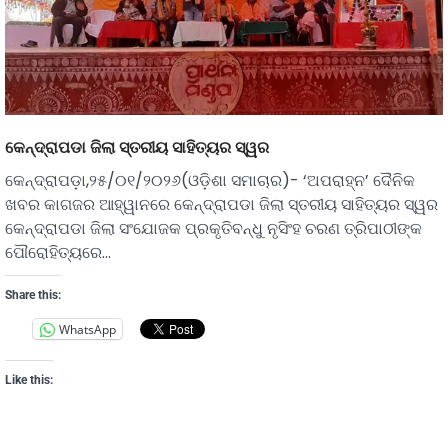
କେନ୍ଦ୍ରାପଡା ଜିଲା ସ୍ତରୀୟ ସାହିତ୍ୟର ସ୍ୱର
କେନ୍ଦ୍ରାପଡ଼ା,୨୫/୦୧/୨୦୨୬(ଓଡ଼ିଶା ସମାଚାର)- ‘ଅପରାହ୍ନ’ ଦୈନିକ
ଖବର କାଗଜର ଆହ୍ୱାନରେ କେନ୍ଦ୍ରାପଡା ଜିଲା ସ୍ତରୀୟ ସାହିତ୍ୟର ସ୍ୱର
କେନ୍ଦ୍ରାପଡା ଜିଲା ସଂଯୋଜକ ପ୍ରକୃତିବନ୍ଧୁ ନୃସିଂହ ଚରଣ ତ୍ରିପାଠୀଙ୍କ
ପୌରୋହିତ୍ୟରେ…
Share this:
WhatsApp
Like this: