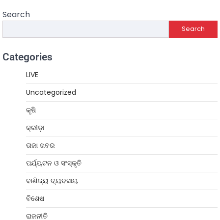
Search
Search
Categories
LIVE
Uncategorized
କୃଷି
କ୍ରୀଡ଼ା
ତାଜା ଖବର
ପର୍ଯ୍ୟଟନ ଓ ସଂସ୍କୃତି
ବାଣିଜ୍ୟ ବ୍ୟବସାୟ
ବିଶେଷ
ରାଜନୀତି