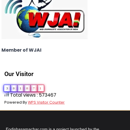
Member of WJAI
Our Visitor
3
0
1
0
7
1
Total views : 573467
Powered By
WPS Visitor Counter
Eodishasamachar.com is a project launched by the