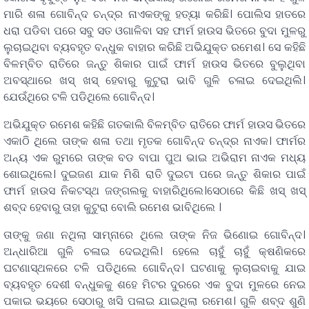
ମାରି ଶଳା ଗୋବିନ୍ଦ ଚନ୍ଦ୍ର ନାଏକଙ୍କୁ ହତ୍ୟା କରିଛି। ପୋଲିସ ହାତରେ
ଧରା ପଡିବା ପରେ ସବୁ ସତ ଓଗାଳିବା ସହ ଫାର୍ମ ହାଉସ ଭିତରେ ବୁଦା ମୁଳରୁ
ଲୁଚାଇଥିବା ବ୍ୟବହୃତ ବନ୍ଧୁକ ବାହାର କରିଛି ଅଭିଯୁକ୍ତ ରମେଶ। ସେ କହିଛି
ବିଳମ୍ବିତ ରାତିରେ ଜନ୍ତୁ ଶିକାର ପାଇଁ ଫାର୍ମ ହାଉସ ଭିତରେ ବୁଲୁଥିବା
ଅବସ୍ଥାରେ ଖସ୍ ଖସ୍ ହେବାରୁ କୁଟୁରା ଭାବି ଗୁଳି ଚଳାଇ ଦେଇଥିଲି।
ଯେଉଁଥିରେ ଟଳି ପଡିଥିଲେ ଗୋବିନ୍ଦ।
ଅଭିଯୁକ୍ତ ରମେଶ କହିଛି ଗତକାଲି ବିଳମ୍ବିତ ରାତିରେ ଫାର୍ମ ହାଉସ ଭିତରେ
ଏକାଠି ଥିଲେ ତାଙ୍କ ଶଳା ତଥା ମୃତକ ଗୋବିନ୍ଦ ଚନ୍ଦ୍ର ନାଏକ। ଫାର୍ମର
ଅନ୍ୟ ଏକ ରୁମରେ ତାଙ୍କ ବଡ ବାପା ପୁଅ ଭାଇ ଅଭିରାମ ନାଏକ ମଧ୍ୟ
ଶୋଇଥିଲେ। ଦୁଇଜଣ ଯାକ ମିଶି ରାତି ଦୁଇଟା ପରେ ଜନ୍ତୁ ଶିକାର ପାଇଁ
ଫାର୍ମ ହାଉସ ନିକଟସ୍ଥ ଜଙ୍ଗଲକୁ ବାହାରିଥିଲେ।ସେଠାରେ କିଛି ଖସ୍ ଖସ୍
ଶବ୍ଦ ହେବାରୁ ତାହା କୁଟୁରା ବୋଲି ରମେଶ ଭାବିଥିଲେ ।
ତାଙ୍କୁ ଜଣା ନଥିଲା ସାମ୍ନାରେ ଥିଲେ ତାଙ୍କ ନିଜ ଭିଣୋଇ ଗୋବିନ୍ଦ।
ଅନ୍ଧାରିଆ ଗୁଳି ଚଳାଇ ଦେଇଥିଲି। ହେଲେ ଚାହୁଁ ଚାହୁଁ କ୍ଷଣିକରେ
ଘଟଣାସ୍ଥଳରେ ଟଳି ପଡିଥିଲେ ଗୋବିନ୍ଦ। ଘଟଣାକୁ ଲୁଚାଇବାକୁ ଯାଇ
ବ୍ୟବହୃତ ଦେଶୀ ବନ୍ଧୁକକୁ ଶହେ ମିଟର ଦୁରରେ ଏକ ବୁଦା ମୁଳରେ ନେଇ
ପକାଇ ଭୟରେ ସେଠାରୁ ଖସି ପଳାଇ ଯାଇଥିଲା ରମେଶ। ଗୁଳି ଶବ୍ଦ ଶୁଣି