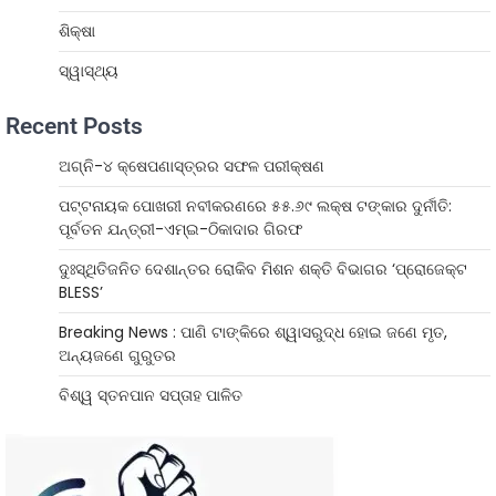
ଶିକ୍ଷା
ସ୍ୱାସ୍ଥ୍ୟ
Recent Posts
ଅଗ୍ନି-୪ କ୍ଷେପଣାସ୍ତ୍ରର ସଫଳ ପରୀକ୍ଷଣ
ପଟ୍ଟନାୟକ ପୋଖରୀ ନବୀକରଣରେ ୫୫.୬୯ ଲକ୍ଷ ଟଙ୍କାର ଦୁର୍ନୀତି:
ପୂର୍ବତନ ଯନ୍ତ୍ରୀ-ଏମ୍‌ଇ-ଠିକାଦାର ଗିରଫ
ଦୁଃସ୍ଥିତିଜନିତ ଦେଶାନ୍ତର ରୋକିବ ମିଶନ ଶକ୍ତି ବିଭାଗର ‘ପ୍ରୋଜେକ୍ଟ
BLESS’
Breaking News : ପାଣି ଟାଙ୍କିରେ ଶ୍ୱାସରୁଦ୍ଧ ହୋଇ ଜଣେ ମୃତ,
ଅନ୍ୟଜଣେ ଗୁରୁତର
ବିଶ୍ୱ ସ୍ତନପାନ ସପ୍ତାହ ପାଳିତ