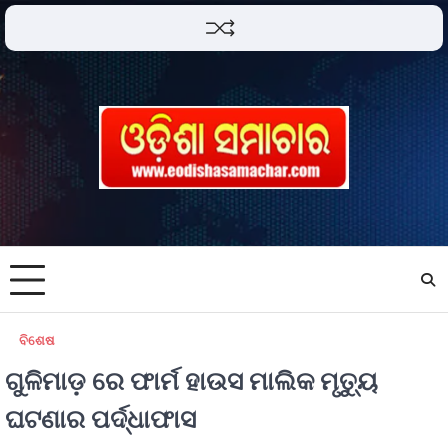
ବିଶେଷ
ଗୁଳିମାଡ଼ ରେ ଫାର୍ମ ହାଉସ ମାଲିକ ମୃତ୍ୟୁ
ଘଟଣାର ପର୍ଦ୍ଧାଫାସ