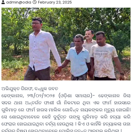
admin@odia
February 23, 2025
ଅଭିଯୁକ୍ତ ଗିରଫ, ବନ୍ଧୁକ ଜବତ
ଢେଙ୍କାନାଳ, ୨୩/୦୨/୨୦୨୫ (ଓଡ଼ିଶା ସମାଚାର)- ଢେଙ୍କାନାଳ ଜିଲା
ସଦର ଥାନା ଅନ୍ତର୍ଗତ ଫାଶୀ ଗାଁ ନିକଟରେ ଥିବା ଏକ ଫାର୍ମ ହାଉସରେ
ଗୁଳିମାଡ଼ ରେ ଫାର୍ମ ହାଉସ ମାଲିକ ଗୋବିନ୍ଦ ନାୟକଙ୍କର ମୃତ୍ୟୁ ହୋଇଛି।
ସେ ଶୋଇଥିବାବେଳେ କେହି ଦୁର୍ବୁତ୍ତ ତାଙ୍କୁ ଗୁଳିମାଡ଼ କରି ହତ୍ୟା କରି
ଫେରାର ହୋଇଯାଇଥିବା ଚର୍ଚ୍ଚା ହେଉଥିଲା । କିଏ ଓ କାହିଁକି ହତ୍ୟାକଲା ତାହା
ଚର୍ଚ୍ଚାର ବିଷୟ ହୋଇଥିବାବେଳେ ପୋଲିସ ତଦନ୍ତ ଆରମ୍ଭ କରିଥିଲା ।