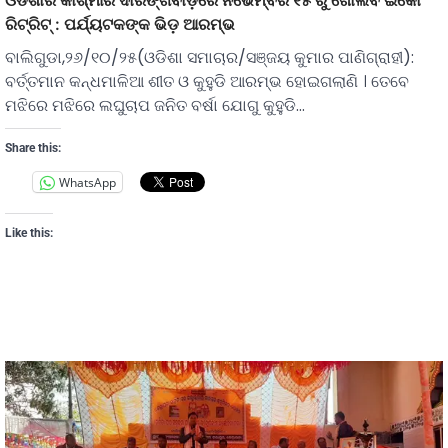
ଓଡିଶାର କାଶ୍ମୀର ଦାରିଙ୍ଗବାଡ଼ିରେ ନଭେମ୍ବର ୧୫ ରୁ ଖୋଲିବ ଇକୋ
ରିଟ୍ରିଟ୍‌ : ପର୍ଯ୍ୟଟକଙ୍କ ଭିଡ଼ ଆରମ୍ଭ
ବାଲିଗୁଡା,୨୬/୧୦/୨୫(ଓଡିଶା ସମାଚାର/ସଞ୍ଜୟ କୁମାର ପାଣିଗ୍ରାହୀ):
ବର୍ତ୍ତମାନ କନ୍ଧମାଳିଆ ଶୀତ ଓ କୁହୁଡି ଆରମ୍ଭ ହୋଇଗଲାଣି । ତେବେ
ମଝିରେ ମଝିରେ ଲଘୁଚାପ ଜନିତ ବର୍ଷା ଯୋଗୁ କୁହୁଡି…
Share this:
WhatsApp
Like this: