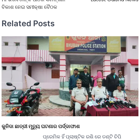
ବିକାଶ ନେଇ ସମୀକ୍ଷା ବୈଠକ
Related Posts
କୁନିଦା ଛାତ୍ରୀ ମୃତ୍ୟୁ ଘଟଣାର ପର୍ଦ୍ଦାଫାଶ
ପ୍ରେମିକ ହିଁ ପ୍ଲାଷ୍ଟିକ ରଶି ରେ ତଣ୍ଟି ଚିପି