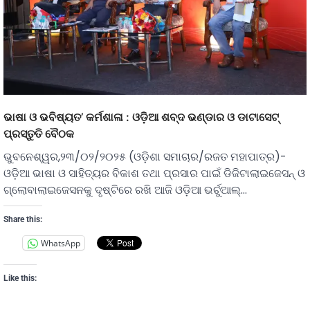
ଭାଷା ଓ ଭବିଷ୍ୟତ’ କର୍ମଶାଳା : ଓଡ଼ିଆ ଶବ୍ଦ ଭଣ୍ଡାର ଓ ଡାଟାସେଟ୍
ପ୍ରସ୍ତୁତି ବୈଠକ
ଭୁବନେଶ୍ୱର,୨୩/୦୨/୨୦୨୫ (ଓଡ଼ିଶା ସମାଚାର/ରଜତ ମହାପାତ୍ର)-
ଓଡ଼ିଆ ଭାଷା ଓ ସାହିତ୍ୟର ବିକାଶ ତଥା ପ୍ରସାର ପାଇଁ ଡିଜିଟାଲାଇଜେସନ୍ ଓ
ଗ୍ଲୋବାଲାଇଜେସନକୁ ଦୃଷ୍ଟିରେ ରଖି ଆଜି ଓଡ଼ିଆ ଭର୍ଚୁଆଲ୍…
Share this:
WhatsApp
Like this: