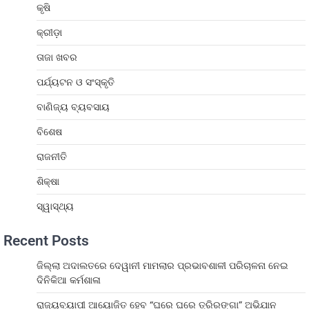
କୃଷି
କ୍ରୀଡ଼ା
ତାଜା ଖବର
ପର୍ଯ୍ୟଟନ ଓ ସଂସ୍କୃତି
ବାଣିଜ୍ୟ ବ୍ୟବସାୟ
ବିଶେଷ
ରାଜନୀତି
ଶିକ୍ଷା
ସ୍ୱାସ୍ଥ୍ୟ
Recent Posts
ଜିଲ୍ଲା ଅଦାଲତରେ ଦେୱାନୀ ମାମଲାର ପ୍ରଭାବଶାଳୀ ପରିଚାଳନା ନେଇ
ଦିନିକିଆ କର୍ମଶାଳା
ରାଜ୍ୟବ୍ୟାପୀ ଆୟୋଜିତ ହେବ “ଘରେ ଘରେ ତ୍ରିରଙ୍ଗା” ଅଭିଯାନ