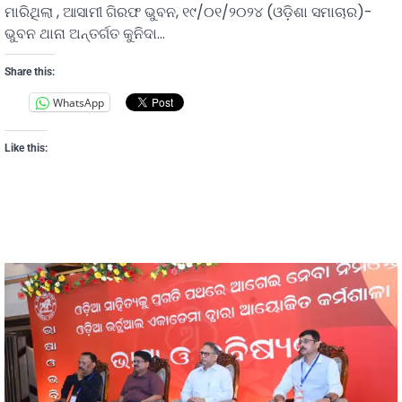
ମାରିଥିଲା , ଆସାମୀ ଗିରଫ ଭୁବନ, ୧୯/୦୧/୨୦୨୪ (ଓଡ଼ିଶା ସମାଚାର)-
ଭୁବନ ଥାନା ଅନ୍ତର୍ଗତ କୁନିଦା…
Share this:
WhatsApp
Like this: