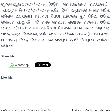
ଭୁବନେଶ୍ୱର,୦୯/୦୨/୨୦୨୫ (ଓଡ଼ିଶା ସମାଚାର/ରଜତ ମହାପାତ୍ର)-
ଆସନ୍ତାକାଲି (୧୦/୦୨/୨୦୨୫ ତାରିଖ ଦିନ) ସନ୍ଧ୍ୟାରେ ଜାତୀୟ ମହିଳା
କମିଶନ ଅଧ୍ୟକ୍ଷ। ଶ୍ରୀମତୀ ବିଜୟା ରାହତକର ଦୁଇ ଦିନିଆ ଓଡିଶା
ଗସ୍ତରେ ଆସୁଛନ୍ତି। ଏହି ଗସ୍ତ ସମୟରେ ଶ୍ରୀମତୀ ରାହତକର ଓଡିଶା
ରାଜ୍ୟ ମହିଳା ଆୟୋଗର ପ୍ରତିଷ୍ଠା ଦିବସରେ ଯୋଗ ଦେବେ। ଏହା ସହ
ମାନବ ଚାଲାଣ ନିରାକରଣ, ଯୌନ ଉତ୍ପୀଡ଼ନ ବିରୋଧ ଆଇନ (POSH Act)
ଓ ବାଲ୍ୟ ବିବାହ ନିରାକରଣ ରେ ରାଜ୍ୟର ସ୍ଥିତି ବିଷୟରେ ସମୀକ୍ଷା
କରିବେ।
Share this:
WhatsApp
Like this:
⟵
⟶
ମା’ଭଗବତୀଙ୍କ ପୀଠର ସର୍ବାଙ୍ଗୀନ
Latest Odisha News