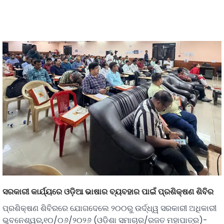
ସରକାରୀ କାର୍ଯ୍ୟରେ ଓଡ଼ିଆ ଭାଷାର ବ୍ୟବହାର ପାଇଁ ପ୍ରଶିକ୍ଷଣ ଶିବିର
ପ୍ରଶିକ୍ଷଣ ଶିବିରରେ ଯୋଗଦେଲେ ୨୦୦ରୁ ଉର୍ଦ୍ଧ୍ୱ ସରକାରୀ ଅଧିକାରୀ
ଭୁବନେଶ୍ୱର,୧୦/୦୬/୨୦୨୬ (ଓଡ଼ିଶା ସମାଚାର/ରଜତ ମହାପାତ୍ର)-