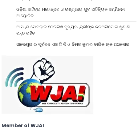
ଓଡ଼ିଶା ସାହିତ୍ୟ ମହୋତ୍ସବ ଓ ରାଷ୍ଟ୍ରୀୟ ଯୁବ ସାହିତ୍ୟିକ ସମ୍ମିଳନୀ
ଆୟୋଜିତ
ଆସନ୍ତା ସୋମବାର ୧୦ତାରିଖ ମୁଖ୍ୟମନ୍ତ୍ରୀଙ୍କ ଜନଅଭିଯୋଗ ଶୁଣାଣି
ବନ୍ଦ ରହିବ
ସାଲେପୁର ର ପୂର୍ବତନ ଏସ ଡି ପି ଓ ବିମଳ କୁମାର ବାରିକ ଙ୍କ ପରଲୋକ
Member of WJAI