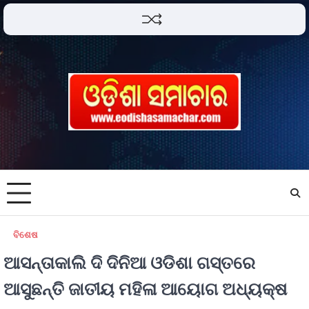
ବିଶେଷ
ଆସନ୍ତାକାଲି ଦି ଦିନିଆ ଓଡିଶା ଗସ୍ତରେ
ଆସୁଛନ୍ତି ଜାତୀୟ ମହିଳା ଆୟୋଗ ଅଧ୍ୟକ୍ଷ