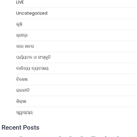
LIVE
Uncategorized
କୃଷି
କ୍ରୀଡ଼ା
ତାଜା ଖବର
ପର୍ଯ୍ୟଟନ ଓ ସଂସ୍କୃତି
ବାଣିଜ୍ୟ ବ୍ୟବସାୟ
ବିଶେଷ
ରାଜନୀତି
ଶିକ୍ଷା
ସ୍ୱାସ୍ଥ୍ୟ
Recent Posts