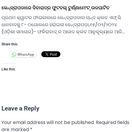
କେନ୍ଦ୍ରାପଡାରେ ଦିବାରାତ୍ର ଫୁଟବଲ୍ ଟୁର୍ଣ୍ଣାମେଂଟ୍ ଉଦଘାଟିତ
ପ୍ରଥମ କ୍ୱାଟର ଫାଇନାଲରେ କେନ୍ଦ୍ରାପଡାର ଚାନ୍ଦ କ୍ଲବ ଏଫ୍.ସି.
ଧାନବାଦକୁ ୮- ୦ଗୋଲରେ ହରାଇଲା କେନ୍ଦ୍ରାପଡ଼ା,୧୫/୦୨/୨୦୨୪
(ଓଡ଼ିଶା ସମାଚାର)- ଫକିରାବାଦ୍ ର ଆଜାଦ କ୍ଲବ ଆନୁକୂଲ୍ୟରେ ଆଜି…
Share this:
WhatsApp
Like this:
Leave a Reply
Your email address will not be published.
Required fields
are marked
*