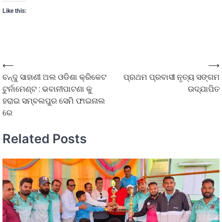
Like this:
⟵
⟶
ଚନ୍ଦୁ ସାହାଣୀ ଅଲ ଓଡିଶା କ୍ରିକେଟ
ପ୍ରଥମ ପ୍ରବାସୀ ନୃତ୍ୟ ସଙ୍ଗମ
ଟୁର୍ନାମେଣ୍ଟ : ଭବାନୀପାଟଣା କୁ
ଉଦ୍‌ଯାପିତ
ହରାଇ ସମ୍ବଲପୁର ସେମି ଫାଇନାଲ
ରେ
Related Posts