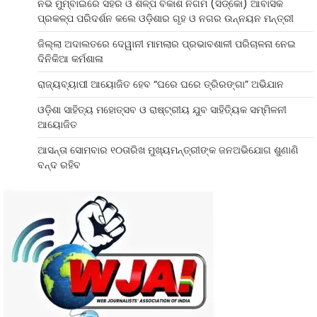
ନଭି ମୁମ୍ବାଇରେ ସହର ଓ ଶିଳ୍ପ ବିକାଶ ନିଗମ (ସିଡ୍‌କୋ) ଆବାସିକ
ପ୍ରକଳ୍ପ ପରିଦର୍ଶନ କଲେ ଓଡ଼ିଶାର ଗୃହ ଓ ନଗର ଉନ୍ନୟନ ମନ୍ତ୍ରୀ
ଜିଲ୍ଲା ଅଦାଲତରେ ଦେୱାନୀ ମାମଲାର ପ୍ରଭାବଶାଳୀ ପରିଚାଳନା ନେଇ
ଦିନିକିଆ କର୍ମଶାଳା
ରାଜ୍ୟବ୍ୟାପୀ ଆୟୋଜିତ ହେବ “ଘରେ ଘରେ ତ୍ରିରଙ୍ଗା” ଅଭିଯାନ
ଓଡ଼ିଶା ସାହିତ୍ୟ ମହୋତ୍ସବ ଓ ରାଷ୍ଟ୍ରୀୟ ଯୁବ ସାହିତ୍ୟିକ ସମ୍ମିଳନୀ
ଆୟୋଜିତ
ଆସନ୍ତା ସୋମବାର ୧୦ତାରିଖ ମୁଖ୍ୟମନ୍ତ୍ରୀଙ୍କ ଜନଅଭିଯୋଗ ଶୁଣାଣି
ବନ୍ଦ ରହିବ