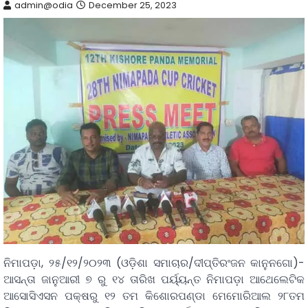
admin@odia
December 25, 2023
ନିମାପଡ଼ା, ୨୫/୧୨/୨୦୨୩ (ଓଡ଼ିଶା ସମାଚାର/ଦୀପ୍ତିରଂଜନ କାନୁନଗୋ)-
ଆସନ୍ତା ଜାନୁଆରୀ ୭ ରୁ ୧୪ ତାରିଖ ପର୍ୟ୍ୟନ୍ତ ନିମାପଡ଼ା ଆଥେଲେଟିକ
ଆସୋସିଏସନ ପକ୍ଷରୁ ୧୨ ତମ କିଶୋରପଣ୍ଡା ମେମୋରିଆଲ ୨୮ତମ