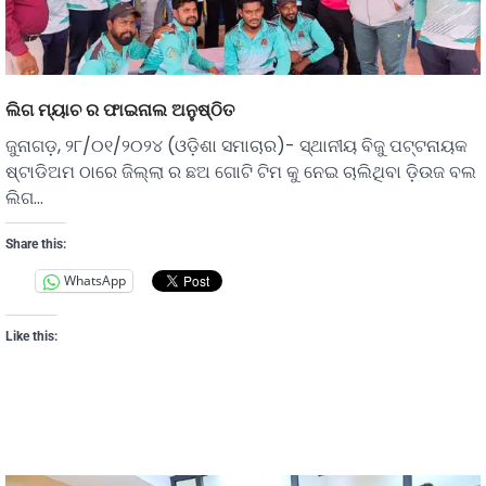
ଲିଗ ମ୍ୟାଚ ର ଫାଇନାଲ ଅନୁଷ୍ଠିତ
ଜୁନାଗଡ଼, ୨୮/୦୧/୨୦୨୪ (ଓଡ଼ିଶା ସମାଚାର)- ସ୍ଥାନୀୟ ବିଜୁ ପଟ୍ଟନାୟକ
ଷ୍ଟାଡିଅମ ଠାରେ ଜିଲ୍ଲା ର ଛଅ ଗୋଟି ଟିମ କୁ ନେଇ ଚାଲିଥିବା ଡ଼ିଉଜ ବଲ
ଲିଗ…
Share this:
WhatsApp
Like this: