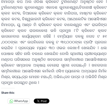
ନିମାପଡ଼ା କପ ଅଲ ଓଡିଶା କ୍ରିକେଟ ଟୁର୍ନାମେଣ୍ଟ ଅନୁଷ୍ଠିତ ହେବ ।
ଟୁର୍ନାମେଣ୍ଟରେ ଭୁବନେଶ୍ୱର ଏକାଦଶ ଭୁବନେଶ୍ୱର,ବିଡାନାସୀ କ୍ରିକେଟ
କ୍ଲବ କଟକ, ଡିଆରକେ କ୍ରିକେଟ କ୍ଲବ ବାରିପଦା, ମାଷ୍ଟର କ୍ରିକେଟ
କ୍ଲବ କଟକ, ବିଶ୍ୱଭାରତୀ କ୍ରିକେଟ କଟକ, ଆଥେଲେଟିକ ଆସୋସିଏସନ
ନିମାପଡ଼ା, ୟୁ ଆଣ୍ଡ ମି କ୍ରିକେଟ କ୍ଲବ ବାଲେଶ୍ୱର ଏବଂ ରାଇଜିଙ୍ଗ
କ୍ରିକେଟ କ୍ଲବ ରାଉଲକେଲା ଭଳି ପ୍ରମୁଖ ୮ଟି କ୍ରିକେଟ କ୍ଲବ
ଭାଗନେବାର କାର୍ୟ୍ୟକ୍ରମ ରହିଛି । ଚମ୍ପିୟାନ ଦଳକୁ ନଗଦ ଟ ୫୧
,୦୦୦ଙ୍କା ଏବଂ ଉପବିଜେତା ଦଳକୁ ଟ ୩୧,୦୦୦ଙ୍କା ଟ୍ରଫି ପ୍ରଦାନ
କରାଯିବ । ପ୍ରତ୍ୟେକ ମ୍ୟାଚ ୩୦ ଓଭର ଲେଖାଏଁ ଖେଳାଯିବ । ଧଳା
ପୋଷାକ ସହିତ ନାଲି ବଲରେ ଖେଳାଯିବ ବୋଲି ସ୍ଥାନୀୟ ଗ୍ରୀନଲ୍ୟାଣ୍ଡ
ମଣ୍ଡପ ପରିସରରେ ଅନୁଷ୍ଠିତ ଖବରଦାତା ସମ୍ମିଳନୀରେ ଆସୋସିଏସନର
କ୍ରିକେଟ ସମ୍ପାଦକ ଅକ୍ଷୟ ବେହେରା ସୂଚନା ଦେଇଛନ୍ତି । ଖବରଦାତା
ସମ୍ମିଳନୀରେ ଆସୋସିଏସନ କର୍ମକର୍ତା ଓସିଏ ପ୍ୟାନେଲ ଅମ୍ପୟାର ନିର୍ମଳ
ମିଶ୍ର, ସତ୍ୟନ୍ଦ୍ର ମୋହନ ମହାନ୍ତି, ଅଭିନନ୍ଦନ ପାତ୍ର ଓ ଅଭିଜିତି ମିଶ୍ର
ପ୍ରମୁଖ ଉପସ୍ଥିତ ଥିଲେ ।
Share this:
WhatsApp