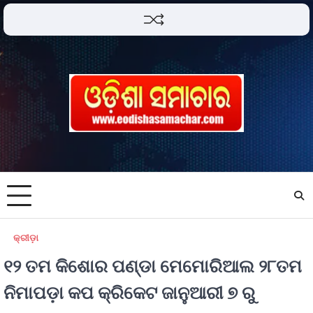
କ୍ରୀଡ଼ା
୧୨ ତମ କିଶୋର ପଣ୍ଡା ମେମୋରିଆଲ ୨୮ତମ
ନିମାପଡ଼ା କପ କ୍ରିକେଟ ଜାନୁଆରୀ ୭ ରୁ