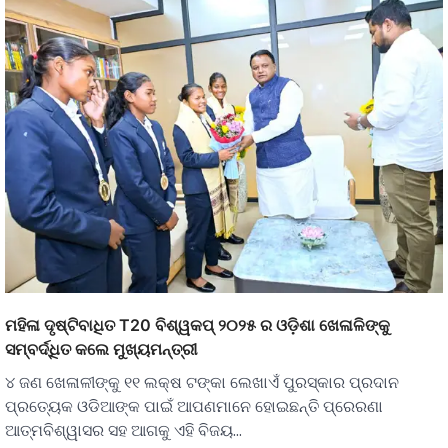
ମହିଳା ଦୃଷ୍ଟିବାଧିତ T20 ବିଶ୍ୱକପ୍ ୨୦୨୫ ର ଓଡ଼ିଶା ଖେଳାଳିଙ୍କୁ
ସମ୍ବର୍ଦ୍ଧିତ କଲେ ମୁଖ୍ୟମନ୍ତ୍ରୀ
୪ ଜଣ ଖେଳାଳୀଙ୍କୁ ୧୧ ଲକ୍ଷ ଟଙ୍କା ଲେଖାଏଁ ପୁରସ୍କାର ପ୍ରଦାନ
ପ୍ରତ୍ୟେକ ଓଡିଆଙ୍କ ପାଇଁ ଆପଣମାନେ ହୋଇଛନ୍ତି ପ୍ରେରଣା
ଆତ୍ମବିଶ୍ୱାସର ସହ ଆଗକୁ ଏହି ବିଜୟ…