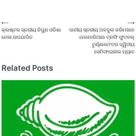
⟵
⟶
କ୍ଲଷ୍ଟର ସ୍ତରୀୟ ନିପୁଣ ଓଡିଶା
ଜାତୀୟ ସ୍ତରୀୟ ଅବଦୁଲ କରିମଖାନ
ମେଳା ଉଦଯାପିତ
ମେମୋରିଆଲ ଟ୍ରଫି ଫୁଟବଲ୍
ଟୁର୍ଣ୍ଣାମେଂଟର ଦ୍ୱିତୀୟ
ସେମିଫାଇନାଲ ମ୍ୟାଚ
Related Posts