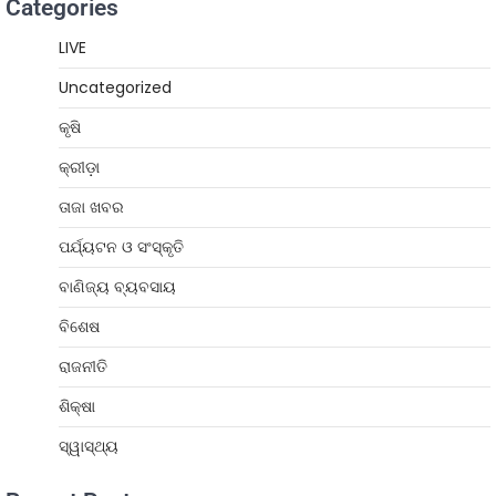
Categories
LIVE
Uncategorized
କୃଷି
କ୍ରୀଡ଼ା
ତାଜା ଖବର
ପର୍ଯ୍ୟଟନ ଓ ସଂସ୍କୃତି
ବାଣିଜ୍ୟ ବ୍ୟବସାୟ
ବିଶେଷ
ରାଜନୀତି
ଶିକ୍ଷା
ସ୍ୱାସ୍ଥ୍ୟ