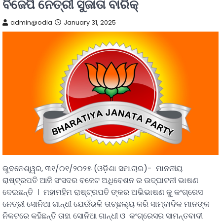
ବିଜେପି ନେତ୍ରୀ ସୁଜାତା ବାରିକ୍
admin@odia
January 31, 2025
ଭୁବନେଶ୍ୱର, ୩୧/୦୧/୨୦୨୫ (ଓଡ଼ିଶା ସମାଚାର)- ମାନନୀୟ
ରାଷ୍ଟ୍ରପତି ଆଜି ସଂସଦର ବଜେଟ ଅଧିବେଶନ ର ଉଦ୍ଘାଟନୀ ଭାଷଣ
ଦେଇଛନ୍ତି । ମହାମହିମ ରାଷ୍ଟ୍ରପତି ଙ୍କର ଅଭିଭାଷଣ କୁ କଂଗ୍ରେସ
ନେତ୍ରୀ ସୋନିଆ ଗାନ୍ଧୀ ଯେଉଁଭଳି ତାଚ୍ଛଲ୍ୟ କରି ସାମ୍ବାଦିକ ମାନଙ୍କ
ନିକଟରେ କହିଛନ୍ତି ତାହା ସୋନିଆ ଗାନ୍ଧୀ ଓ କଂଗ୍ରେସର ସାମନ୍ତବାଦୀ