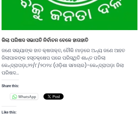
ଜିଲା ପରିଷଦ ସଭାପତି ନିର୍ବାଚନ ବେଳେ ହାତାହାତି
ଜଣେ ସଭ୍ୟାଙ୍କ ହାତ କ୍ଷତାକ୍ତ, ଚୌକି ମାଡ଼ରେ ଅନ୍ୟ ଜଣେ ଆହତ
ଜିଲାପାଳଙ୍କ ହସ୍ତକ୍ଷେପ ପରେ ପରିସ୍ଥିତି ଶାନ୍ତ ପଡିଲା
କେନ୍ଦ୍ରାପଡ଼ା,୨୨/୮/୨୦୨୪ (ଓଡ଼ିଶା ସମାଚାର)-କେନ୍ଦ୍ରାପଡ଼ା ଜିଲା
ପରିଷଦ…
Share this:
WhatsApp
Like this: