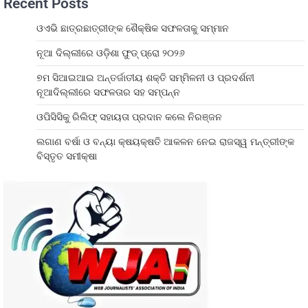
Recent Posts
ଓଏଭି ଛାତ୍ରଛାତ୍ରୀଙ୍କ ଶୈକ୍ଷିକ ସଫଳତାକୁ ସମ୍ମାନ
ନୂଆ ଦିଲ୍ଲୀରେ ଓଡ଼ିଶା ଫୁଡ୍ ପ୍ରୋ ୨୦୨୬
୭ମ ସିଆଇଆଇ ଅନ୍ତର୍ଜାତୀୟ ଶକ୍ତି ସମ୍ମିଳନୀ ଓ ପ୍ରଦର୍ଶନୀ
ନୂଆଦିଲ୍ଲୀରେ ସଫଳତାର ସହ ସମ୍ପନ୍ନ
ଓପିସିସିକୁ ରିଲିଫ୍ ସହାୟତା ପ୍ରଦାନ କଲେ ନିରଞ୍ଜନ
ଲଗାଣ ବର୍ଷା ଓ ବନ୍ୟା କ୍ଷୟକ୍ଷତି ଆକଳନ ନେଇ ରାଜସ୍ୱ ମନ୍ତ୍ରୀଙ୍କ
ବିସ୍ତୃତ ସମୀକ୍ଷା