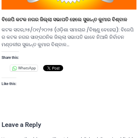
ବିଜେପି କଟକ ନଗର ଜିଲ୍ଲା ସଭାପତି ହେଲେ ସୁକାନ୍ତ କୁମାର ବିଶ୍ବାଳ
କଟକ ସଦର,୨୫/୦୧/୨୦୨୫ (ଓଡ଼ିଶା ସମାଚାର /ବିଷ୍ଣୁ ବେହେରା): ବିଜେପି
ର କଟକ ନଗର ସାଙ୍ଗଠନିକ ଜିଲ୍ଲା ସଭାପତି ଭାବେ ନିଆଳି ନିର୍ବାଚନ
ମଣ୍ଡଳୀର ସୁକାନ୍ତ କୁମାର ବିଶ୍ବାଳ…
Share this:
WhatsApp
Like this:
Leave a Reply