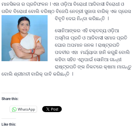
ମାନସିକତା ର ପ୍ରତିଫଳନ । ଏହା ଓଡ଼ିଆ ବିରୋଧୀ ଆଦିବାସୀ ବିରୋଧୀ ଓ
ଗରିବ ବିରୋଧୀ ବୋଲି ବରିଷ୍ଠ ବିଜେପି ନେତ୍ରୀ ସୁଜାତା ବାରିକ୍ ଏକ ପ୍ରେସ
ବିବୃତି ଦେଇ ନିନ୍ଦା କରିଛନ୍ତି ।
ସୋନିଆଙ୍କର ଏହି ବକ୍ତବ୍ୟ ଓଡ଼ିଆ
ଅସ୍ମିତା ପ୍ରତି ଓ ଆଦିବାସୀ ସମାଜ ପ୍ରତି
ଘୋର ଅପମାନ ଜନକ । ରାଷ୍ଟ୍ରପତି
ପଦବୀର ଏହା ମର୍ଯ୍ୟାଦା ହାନି କରୁଛି ବୋଲି
କହିବା ସହିତ ଏଥିପାଇଁ ସୋନିଆ ଗାନ୍ଧୀ
ରାଷ୍ଟ୍ରପତି ଙ୍କ ନିକଟରେ କ୍ଷମା ମାଗନ୍ତୁ
ବୋଲି ଶ୍ରୀମତୀ ବାରିକ୍ ଦାବି କରିଛନ୍ତି ।
Share this:
WhatsApp
Like this: