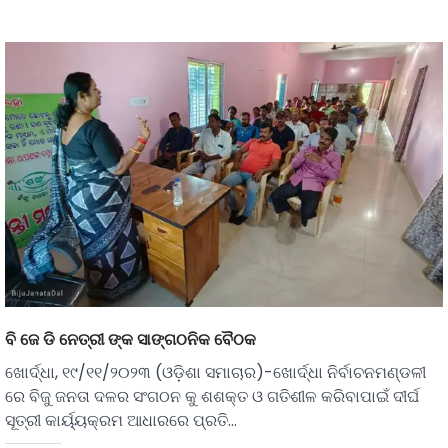
ବି ଜେ ଡି ନେତ୍ରୀ ଙ୍କ ସାଙ୍ଗଠନିକ ବୈଠକ
ଖୋର୍ଦ୍ଧା, ୧୯/୧୧/୨୦୨୩ (ଓଡ଼ିଶା ସମାଚାର)-ଖୋର୍ଦ୍ଧା ନିର୍ବାଚନମଣ୍ଡଳୀ
ରେ ବିଜୁ ଜନତା ଦଳର ସଂଗଠନ କୁ ଶଶକ୍ତ ଓ ଗତିଶୀଳ କରିବାପାଇଁ ଦୀର୍ଘ
ସୂତ୍ରୀ କାର୍ୟ୍ୟକ୍ରମ ଆଧାରରେ ପ୍ରତି…