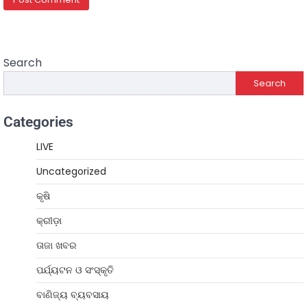
Search
Search
Categories
LIVE
Uncategorized
କୃଷି
କ୍ରୀଡ଼ା
ତାଜା ଖବର
ପର୍ଯ୍ୟଟନ ଓ ସଂସ୍କୃତି
ବାଣିଜ୍ୟ ବ୍ୟବସାୟ