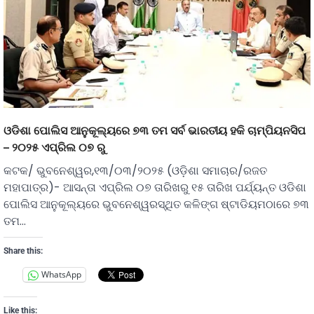
ଓଡିଶା ପୋଲିସ ଆନୁକୂଲ୍ୟରେ ୭୩ ତମ ସର୍ବ ଭାରତୀୟ ହକି ଚାମ୍ପିୟନସିପ
– ୨୦୨୫ ଏପ୍ରିଲ ୦୭ ରୁ
କଟକ/ ଭୁବନେଶ୍ୱର,୧୩/୦୩/୨୦୨୫ (ଓଡ଼ିଶା ସମାଚାର/ରଜତ
ମହାପାତ୍ର)- ଆସନ୍ତା ଏପ୍ରିଲ ୦୭ ତାରିଖରୁ ୧୫ ତାରିଖ ପର୍ଯ୍ୟନ୍ତ ଓଡିଶା
ପୋଲିସ ଆନୁକୂଲ୍ୟରେ ଭୁବନେଶ୍ୱରସ୍ଥିତ କଳିଙ୍ଗ ଷ୍ଟାଡିୟମଠାରେ ୭୩
ତମ…
Share this:
WhatsApp
Like this: