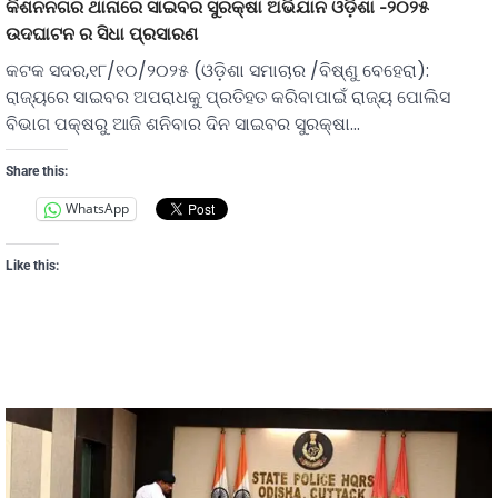
କିଶନନଗର ଥାନାରେ ସାଇବର ସୁରକ୍ଷା ଅଭିଯାନ ଓଡ଼ିଶା -୨୦୨୫
ଉଦଘାଟନ ର ସିଧା ପ୍ରସାରଣ
କଟକ ସଦର,୧୮/୧୦/୨୦୨୫ (ଓଡ଼ିଶା ସମାଚାର /ବିଷ୍ଣୁ ବେହେରା):
ରାଜ୍ୟରେ ସାଇବର ଅପରାଧକୁ ପ୍ରତିହତ କରିବାପାଇଁ ରାଜ୍ୟ ପୋଲିସ
ବିଭାଗ ପକ୍ଷରୁ ଆଜି ଶନିବାର ଦିନ ସାଇବର ସୁରକ୍ଷା…
Share this:
WhatsApp
Like this: