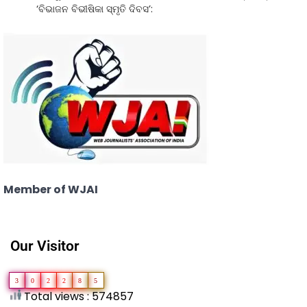
‘ବିଭାଜନ ବିଭୀଷିକା ସ୍ମୃତି ଦିବସ’:
Member of WJAI
Our Visitor
3
0
2
2
8
5
Total views : 574857