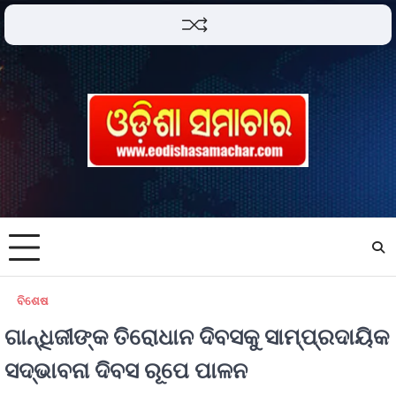
ବିଶେଷ
ଗାନ୍ଧିଜୀଙ୍କ ତିରୋଧାନ ଦିବସକୁ ସାମ୍ପ୍ରଦାୟିକ
ସଦ୍ଭାବନା ଦିବସ ରୂପେ ପାଳନ