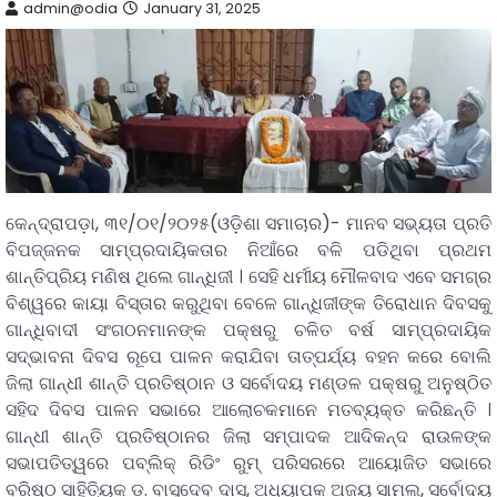
admin@odia
January 31, 2025
କେନ୍ଦ୍ରାପଡ଼ା, ୩୧/୦୧/୨୦୨୫(ଓଡ଼ିଶା ସମାଚାର)- ମାନବ ସଭ୍ୟତା ପ୍ରତି
ବିପଜ୍ଜନକ ସାମ୍ପ୍ରଦାୟିକତାର ନିଆଁରେ ବଳି ପଡିଥିବା ପ୍ରଥମ
ଶାନ୍ତିପ୍ରିୟ ମଣିଷ ଥିଲେ ଗାନ୍ଧିଜୀ । ସେହି ଧର୍ମୀୟ ମୌଳବାଦ ଏବେ ସମଗ୍ର
ବିଶ୍ୱରେ କାୟା ବିସ୍ତାର କରୁଥିବା ବେଳେ ଗାନ୍ଧିଜୀଙ୍କ ତିରୋଧାନ ଦିବସକୁ
ଗାନ୍ଧିବାଦୀ ସଂଗଠନମାନଙ୍କ ପକ୍ଷରୁ ଚଳିତ ବର୍ଷ ସାମ୍ପ୍ରଦାୟିକ
ସଦ୍ଭାବନା ଦିବସ ରୂପେ ପାଳନ କରାଯିବା ତାତ୍ପର୍ଯ୍ୟ ବହନ କରେ ବୋଲି
ଜିଲା ଗାନ୍ଧୀ ଶାନ୍ତି ପ୍ରତିଷ୍ଠାନ ଓ ସର୍ବୋଦୟ ମଣ୍ଡଳ ପକ୍ଷରୁ ଅନୁଷ୍ଠିତ
ସହିଦ ଦିବସ ପାଳନ ସଭାରେ ଆଲୋଚକମାନେ ମତବ୍ୟକ୍ତ କରିଛନ୍ତି ।
ଗାନ୍ଧୀ ଶାନ୍ତି ପ୍ରତିଷ୍ଠାନର ଜିଲା ସମ୍ପାଦକ ଆଦିକନ୍ଦ ରାଉଳଙ୍କ
ସଭାପତିତ୍ୱରେ ପବ୍ଲିକ୍ ରିଡିଂ ରୁମ୍ ପରିସରରେ ଆୟୋଜିତ ସଭାରେ
ବରିଷ୍ଠ ସାହିତ୍ୟିକ ଡ. ବାସୁଦେବ ଦାସ, ଅଧ୍ୟାପକ ଅଜୟ ସାମଲ, ସର୍ବୋଦୟ