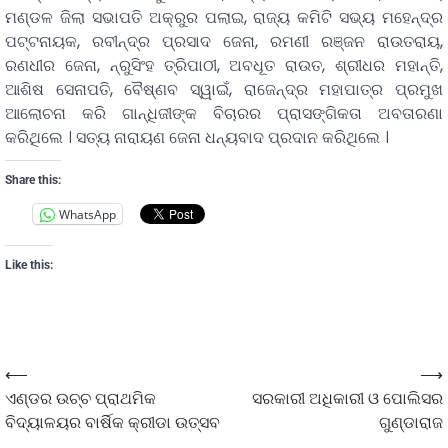
ମଣ୍ଡଳ ଜିଲା ସଭାପତି ଅକ୍ରୁର ପଲାଇ, ରାଜ୍ୟ କମିଟି ସଭ୍ୟ ମହେନ୍ଦ୍ର
ପଟ୍ଟନାୟକ, ରବୀନ୍ଦ୍ର ପ୍ରସାଦ ଜେନା, ରମଣୀ ରଞ୍ଜନ ରାଉତରାୟ,
ରଣଧୀର ଜେନା, ନ୍ରୁସିଂହ ତ୍ରିପାଠୀ, ଅବଧୂତ ରାଉତ, ଶ୍ରୀଧର ମହାନ୍ତି,
ଆଶିଷ ସେନାପତି, ବୈଷ୍ଣବ ସ୍ୱାଇଁ, ରାଜେନ୍ଦ୍ର ମହାପାତ୍ର ପ୍ରମୁଖ
ଆଲୋଚନା କରି ଗାନ୍ଧିଜୀଙ୍କ ବିଚାରର ପ୍ରାସଙ୍ଗିକତା ଅବତାରଣା
କରିଥିଲେ । ସତ୍ୟ ନାରାୟଣ ଜେନା ଧନ୍ୟବାଦ ପ୍ରଦାନ କରିଥିଲେ ।
Share this:
WhatsApp
Like this:
⟵
⟶
ଏଣ୍ଡର ଉଚ୍ଚ ପ୍ରାଥମିକ
ସରକାରୀ ଅଧିକାରୀ ଓ ପୋଲିସର
ବିଦ୍ୟାଳୟର ବାର୍ଷିକ କ୍ରୀଡା ଉତ୍ସବ
ଗୁଣ୍ଡାରାଜ