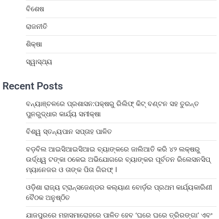
ବିଶେଷ
ରାଜନୀତି
ଶିକ୍ଷା
ସ୍ୱାସ୍ଥ୍ୟ
Recent Posts
ବନ୍ୟାଞ୍ଚଳରେ ପ୍ରଶାସନ:ପକ୍ଷରୁ ରିଲିଫ୍ କିଟ୍ ବଣ୍ଟନ ସହ ତୁରନ୍ତ
ପୁନରୁଦ୍ଧାର କାର୍ଯ୍ୟ ସମୀକ୍ଷା
ବିଶ୍ୱ ସ୍ତନ୍ୟପାନ ସପ୍ତାହ ପାଳିତ
ବଡ଼ବିଲ ଆଇସିଆଇସିଆଇ ବ୍ୟାଙ୍କରେ ଜାଲିଆତି କରି ୪୨ ଲକ୍ଷରୁ
ଉର୍ଦ୍ଧ୍ୱ ଟଙ୍କା ଠକେଇ ଅଭିଯୋଗରେ ବ୍ୟାଙ୍କର ପୂର୍ବତନ ରିଲେସନସିପ୍
ମ୍ୟାନେଜର ଓ ତାଙ୍କ ପିତା ଗିରଫ୍ ।
ଓଡ଼ିଶା ରାଜ୍ୟ ଟ୍ରାନ୍ସଜେଣ୍ଡର କଲ୍ୟାଣ ବୋର୍ଡ଼ର ପ୍ରଥମ କାର୍ଯ୍ୟକାରିଣୀ
ବୈଠକ ଅନୁଷ୍ଠିତ
ଯାଜପୁରରେ ମହାସମାରୋହରେ ପାଳିତ ହେବ ‘ଘରେ ଘରେ ତ୍ରିରଙ୍ଗା’ ଏବଂ