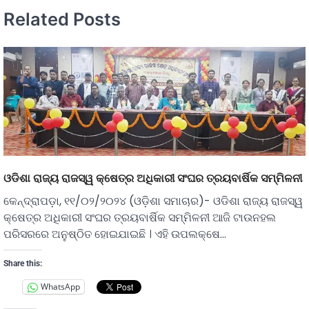
Related Posts
ଓଡିଶା ରାଜ୍ୟ ରାଜସ୍ୱ କ୍ଷେତ୍ର ଅଧିକାରୀ ସଂଘର ତ୍ରୟବାର୍ଷିକ ସମ୍ମିଳନୀ
କେନ୍ଦ୍ରାପଡ଼ା, ୧୧/୦୨/୨୦୨୪ (ଓଡ଼ିଶା ସମାଚାର)- ଓଡିଶା ରାଜ୍ୟ ରାଜସ୍ୱ
କ୍ଷେତ୍ର ଅଧିକାରୀ ସଂଘର ତ୍ରୟବାର୍ଷିକ ସମ୍ମିଳନୀ ଆଜି ଟାଉନହଲ
ପରିସରରେ ଅନୁଷ୍ଠିତ ହୋଇଯାଇଛି । ଏହି ଉପଲକ୍ଷେ…
Share this:
WhatsApp