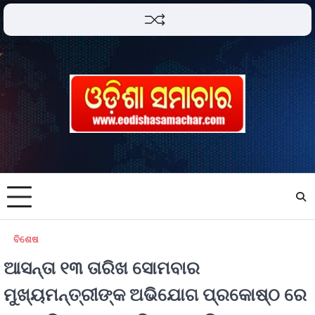
ବିଶେଷ
ଆସନ୍ତା ୧୩ ତାରିଖ ସୋମବାର
ମୁଖ୍ୟମନ୍ତ୍ରୀଙ୍କ ଅଭିଯୋଗ ପ୍ରକୋଷ୍ଠ ରେ