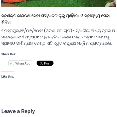
ସ୍ବଶକ୍ତି ଜାଗରଣ ସେବା ସଂସ୍ଥାନର ଗୁରୁ ପୂର୍ଣ୍ଣିମା ଓ ସ୍ବାସ୍ଥ୍ୟ ସେବା
ଶିବିର
ବ୍ରହ୍ମପୁର,୧୧/୦୭/୨୦୨୫(ଓଡ଼ିଶା ସମାଚାର)- ସ୍ଥାନୀୟ ଆଧ୍ୟାତ୍ମିକ ଓ
ସ୍ବେଚ୍ଛାସେବୀ ଅନୁଷ୍ଠାନ ସ୍ବଶକ୍ତି ଜାଗରଣ ସେବା ସଂସ୍ଥାନ ତରଫରୁ
ସ୍ଥାନୀୟ ପାଣିଗ୍ରାହୀ ପେଣ୍ଠ ସାହି ସ୍ଥିତ ରଘୁନାଥ ମନ୍ଦିର ପ୍ରାଙ୍ଗଣରେ…
Share this:
WhatsApp
Like this:
Leave a Reply