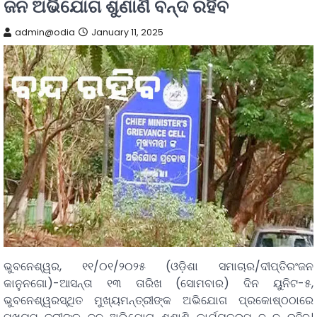
ଜନ ଅଭିଯୋଗ ଶୁଣାଣି ବନ୍ଦ ରହିବ
admin@odia
January 11, 2025
ଭୁବନେଶ୍ୱର, ୧୧/୦୧/୨୦୨୫ (ଓଡ଼ିଶା ସମାଚାର/ଦୀପ୍ତିରଂଜନ
କାନୁନଗୋ)-ଆସନ୍ତା ୧୩ ତାରିଖ (ସୋମବାର) ଦିନ ୟୁନିଟ-୫,
ଭୁବନେଶ୍ୱରସ୍ଥିତ ମୁଖ୍ୟମନ୍ତ୍ରୀଙ୍କ ଅଭିଯୋଗ ପ୍ରକୋଷ୍ଠଠାରେ