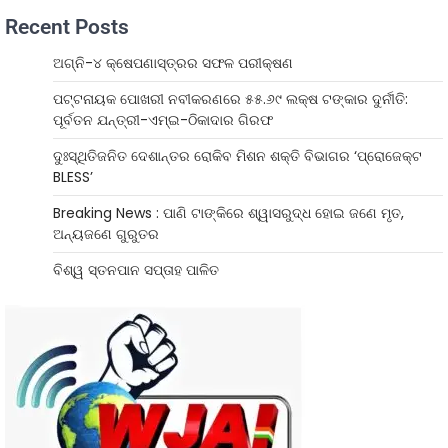
Recent Posts
ଅଗ୍ନି-୪ କ୍ଷେପଣାସ୍ତ୍ରର ସଫଳ ପରୀକ୍ଷଣ
ପଟ୍ଟନାୟକ ପୋଖରୀ ନବୀକରଣରେ ୫୫.୬୯ ଲକ୍ଷ ଟଙ୍କାର ଦୁର୍ନୀତି:
ପୂର୍ବତନ ଯନ୍ତ୍ରୀ-ଏମ୍‌ଇ-ଠିକାଦାର ଗିରଫ
ଦୁଃସ୍ଥିତିଜନିତ ଦେଶାନ୍ତର ରୋକିବ ମିଶନ ଶକ୍ତି ବିଭାଗର ‘ପ୍ରୋଜେକ୍ଟ
BLESS’
Breaking News : ପାଣି ଟାଙ୍କିରେ ଶ୍ୱାସରୁଦ୍ଧ ହୋଇ ଜଣେ ମୃତ,
ଅନ୍ୟଜଣେ ଗୁରୁତର
ବିଶ୍ୱ ସ୍ତନପାନ ସପ୍ତାହ ପାଳିତ