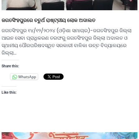
ଜଗତସିଂହପୁରରେ ଚତୁର୍ଥ ରାଷ୍ଟ୍ରୀୟ ଲୋକ ଅଦାଲତ
ଜଗତସିଂହପୁର ୧୪/୧୨/୨୦୨୪ (ଓଡ଼ିଶା ସମାଚାର)-ଜଗତସିଂହପୁର ଜିଲ୍ଲା
ଆଇନ ସେବା ପ୍ରାଧିକରଣ ତରଫରୁ ଜଗତସିଂହପୁର ଜିଲ୍ଲା ଅଦାଲତ ଓ
ସ୍ଥାନୀୟ ପୌରପରିଷଦସ୍ଥିତ ସରକାରୀ ବାଳିକା ଉଚ୍ଚ ବିଦ୍ୟାଳୟରେ
ଜିଲ୍ଲା…
Share this:
WhatsApp
Like this: