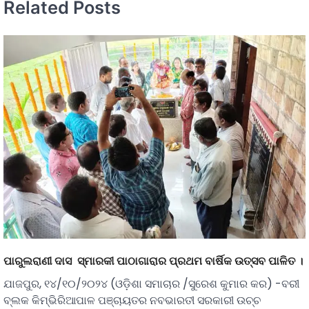
Related Posts
ପାରୁଲରାଣୀ ଦାସ ସ୍ମାରକୀ ପାଠାଗାରାର ପ୍ରଥମ ବାର୍ଷିକ ଉତ୍ସବ ପାଳିତ ।
ଯାଜପୁର, ୧୪/୧୦/୨୦୨୪ (ଓଡ଼ିଶା ସମାଚାର /ସୁରେଶ କୁମାର କର) -ବରୀ
ବ୍ଲକ କିମ୍ଭିରିଆପାଳ ପଞ୍ଚାୟତର ନବଭାରତୀ ସରକାରୀ ଉଚ୍ଚ