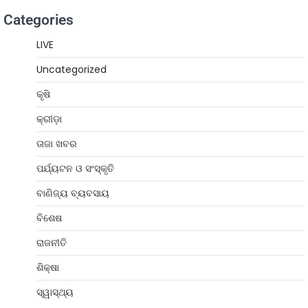
Categories
LIVE
Uncategorized
କୃଷି
କ୍ରୀଡ଼ା
ତାଜା ଖବର
ପର୍ଯ୍ୟଟନ ଓ ସଂସ୍କୃତି
ବାଣିଜ୍ୟ ବ୍ୟବସାୟ
ବିଶେଷ
ରାଜନୀତି
ଶିକ୍ଷା
ସ୍ୱାସ୍ଥ୍ୟ