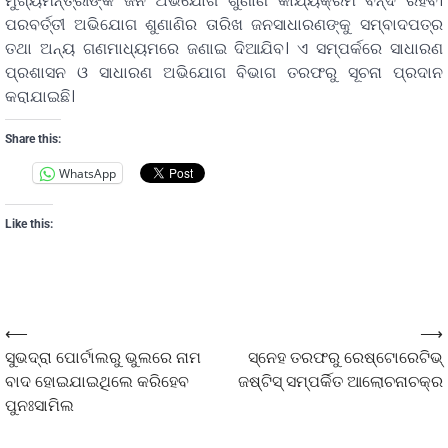
ମୁଖ୍ୟମନ୍ତ୍ରୀଙ୍କ ଜନ ଅଭିଯୋଗ ଶୁଣାଣି କାର୍ଯ୍ୟକ୍ରମ ବନ୍ଦ ରହିବ।
ପରବର୍ତ୍ତୀ ଅଭିଯୋଗ ଶୁଣାଣିର ତାରିଖ ଜନସାଧାରଣଙ୍କୁ ସମ୍ବାଦପତ୍ର
ତଥା ଅନ୍ୟ ଗଣମାଧ୍ୟମରେ ଜଣାଇ ଦିଆଯିବ। ଏ ସମ୍ପର୍କରେ ସାଧାରଣ
ପ୍ରଶାସନ ଓ ସାଧାରଣ ଅଭିଯୋଗ ବିଭାଗ ତରଫରୁ ସୂଚନା ପ୍ରଦାନ
କରାଯାଇଛି।
Share this:
WhatsApp
Like this:
⟵
⟶
ସୁଭଦ୍ରା ପୋର୍ଟାଲରୁ ଭୁଲରେ ନାମ
ସ୍ନେହ ତରଫରୁ ରେଷ୍ଟୋରେଟିଭ୍
ବାଦ ହୋଇଯାଇଥିଲେ କରିହେବ
ଜଷ୍ଟିସ୍ ସମ୍ପର୍କିତ ଆଲୋଚନାଚକ୍ର
ପୁନଃସାମିଲ