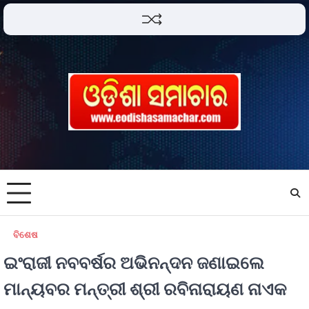
ବିଶେଷ
ଇଂରାଜୀ ନବବର୍ଷର ଅଭିନନ୍ଦନ ଜଣାଇଲେ
ମାନ୍ୟବର ମନ୍ତ୍ରୀ ଶ୍ରୀ ରବିନାରାୟଣ ନାଏକ