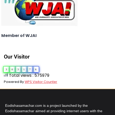
Member of WJAI
Our Visitor
3
0
3
1
7
6
Total views : 575979
Powered By
WPS Visitor Counter
Eodishasamachar.com is a project launched by the
Eodishasamachar aimed at providing internet users with the