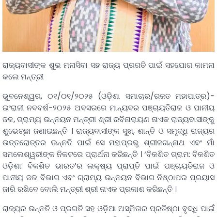
ରାଜ୍ୟବାସୀଙ୍କ ଶୁଭ ମନାସିବା ସହ ରାଜ୍ୟ ପ୍ରଗତି ପାଇଁ ସହଯୋଗ କାମନା
କଲେ ମନ୍ତ୍ରୀ
ଭୁବନେଶ୍ୱର, ୦୧/୦୧/୨୦୨୫ (ଓଡ଼ିଶା ସମାଚାର/ରଜତ ମହାପାତ୍ର)-
ଇଂରାଜୀ ନବବର୍ଷ-୨୦୨୫ ଅବସରରେ ମାନ୍ୟବର ପଞ୍ଚାୟତିରାଜ ଓ ପାନୀୟ
ଜଳ, ଗ୍ରାମ୍ୟ ଉନ୍ନୟନ ମନ୍ତ୍ରୀ ଶ୍ରୀ ରବିନାରାୟଣ ନାଏକ ରାଜ୍ୟବାସୀଙ୍କୁ
ଶୁଭେଚ୍ଛା ଜଣାଇଛନ୍ତି । ରାଜ୍ୟବାସୀଙ୍କ ସୁଖ, ଶାନ୍ତି ଓ ସମୃଦ୍ଧି ରାଜ୍ୟର
ଉତ୍ତରୋତ୍ତର ଉନ୍ନତି ପାଇଁ ସେ ମହାପ୍ରଭୁ ଶ୍ରୀଜଗନ୍ନାଥ ଏବଂ ମାଁ
ସମଲେଶ୍ୱରୀଙ୍କ ନିକଟରେ ପ୍ରାର୍ଥନା କରିଛନ୍ତି । ‘ବିକଶିତ ଗ୍ରାମ: ବିକଶିତ
ଓଡ଼ିଶା: ବିକଶିତ ଭାରତ’ର ଲକ୍ଷ୍ୟ ପ୍ରାପ୍ତି ପାଇଁ ପଞ୍ଚାୟତିରାଜ ଓ
ପାନୀୟ ଜଳ ବିଭାଗ ଏବଂ ଗ୍ରାମ୍ୟ ଉନ୍ନୟନ ବିଭାଗ ନିଷ୍ଠାପର ପ୍ରୟାସ
ଜାରି ରଖିବେ ବୋଲି ମନ୍ତ୍ରୀ ଶ୍ରୀ ନାଏକ ପ୍ରକାଶ କରିଛନ୍ତି ।
ରାଜ୍ୟର ଉନ୍ନତି ଓ ପ୍ରଗତି ସହ ଓଡ଼ିଆ ଅସ୍ମିତାର ପ୍ରତିଷ୍ଠା ବୃଦ୍ଧି ପାଇଁ