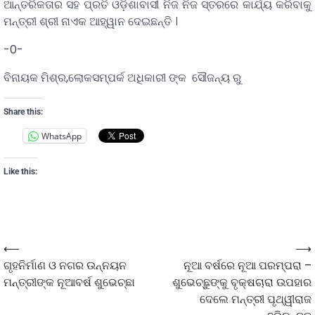
ଆନ୍ତରିକତାର ସହ ପ୍ରତି ଓଡ଼ିଶାବାସୀ ନିଜ ନିଜ ସ୍ତରରେ କାର୍ଯ୍ୟ କରିବାକୁ
ମନ୍ତ୍ରୀ ଶ୍ରୀ ନାଏକ ଆହ୍ୱାନ ଦେଇଛନ୍ତି ।
-0-
ବିନାୟକ ମିଶ୍ର,ଲୋକସମ୍ପର୍କ ଅଧିକାରୀ ଙ୍କ ସୌଜନ୍ୟ ରୁ
Share this:
WhatsApp
Like this:
⟵
⟶
ଗୃହନିର୍ମାଣ ଓ ନଗର ଉନ୍ନୟନ
ନୂଆ ବର୍ଷରେ ନୂଆ ପରମ୍ପରା –
ମନ୍ତ୍ରୀଙ୍କ ନୂଆବର୍ଷ ଶୁଭେଚ୍ଛା
ଶୁଭେଚ୍ଛୁଙ୍କୁ ବୃକ୍ଷଚାରା ଉପହାର
ଦେଲେ ମନ୍ତ୍ରୀ ପୃଥ୍ୱୀରାଜ