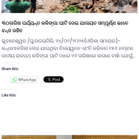
୩୦ତାରିଖ ପର୍ଯ୍ୟନ୍ତ କଳିଙ୍ଗା ଘାଟି ଦେଇ ଯାତାୟତ ସମ୍ପୂର୍ଣ୍ଣ ଭାବେ
ବନ୍ଦ ରହିବ
ଭୁବନେଶ୍ୱର /ଘୁ.ଉଦୟଗିରି, ୨୪/୦୯/୨୦୨୫(ଓଡ଼ିଶା ସମାଚାର)-
କନ୍ଧମାଳଜିଲା ଦେଇ ଯାଇଥିବା ବିଜୟୱାଡା-ରାଂଚି କରିଡର ୧୫୭ ନମ୍ବର
ଜାତୀୟ ରାଜପଥ କଳିଙ୍ଗା ଘାଟି ଠାରେ ୧୬ ତାରିଖରେ ଲଗାଣ ବର୍ଷା ଯୋଗୁଁ…
Share this:
WhatsApp
Like this: