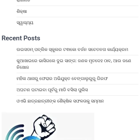
ଶିକ୍ଷା
ସ୍ୱାସ୍ଥ୍ୟ
Recent Posts
ଉଇସଡମ୍ ପବ୍ଲିକ ସ୍କୁଲର ଟଵାକୋ ବର୍ଜନ ସଚେତନତା କାର୍ଯ୍ୟକ୍ରମ
କୁଆଖାଇରେ ଭାସିଗଲେ ଦୁଇ ସାଙ୍ଗ: ଜଣକ ମୃତଦେହ ଠାବ, ଆଉ ଜଣେ
ନିଖୋଜ
ମହିଳା ଥାନାରୁ ଫେରାର ଅଭିଯୁକ୍ତ ବେଙ୍ଗାଲୁରୁରୁ ଗିରଫ
ଅଘଟଣ ଘଟାଇବା ପୂର୍ବରୁ ମାଡି ବସିଲା ପୁଲିସ
ଓଏଭି ଛାତ୍ରଛାତ୍ରୀଙ୍କ ଶୈକ୍ଷିକ ସଫଳତାକୁ ସମ୍ମାନ