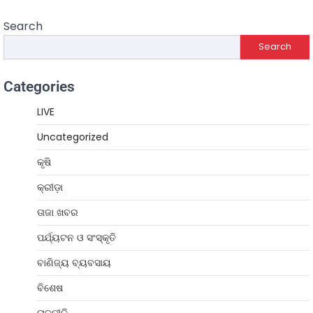
Search
Search
Categories
LIVE
Uncategorized
କୃଷି
କ୍ରୀଡ଼ା
ତାଜା ଖବର
ପର୍ଯ୍ୟଟନ ଓ ସଂସ୍କୃତି
ବାଣିଜ୍ୟ ବ୍ୟବସାୟ
ବିଶେଷ
ରାଜନୀତି