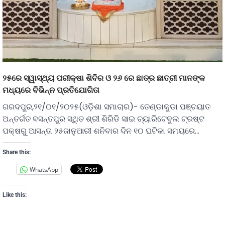
୨୫ରେ ସ୍ୱାସ୍ଥ୍ୟ ପରୀକ୍ଷା ଶିବିର ଓ ୨୬ ରେ ଛାତ୍ର ଛାତ୍ରୀ ମାନଙ୍କ
ମଧ୍ୟରେ ବିଭିନ୍ନ ପ୍ରତିଯୋଗିତା
ଗରଦପୁର,୨୧/୦୧/୨୦୨୫(ଓଡ଼ିଶା ସମାଚାର)- ତେଣ୍ଡାକୁଡା ପଞ୍ଚୟାତ
ଅନ୍ତର୍ଗତ ବସନ୍ତପୁର ସ୍ଥିତ ଶ୍ରୀ ଶିରିଡି ସାଇ ଚ୍ୟାରିଟେବୁଲ ଟ୍ରଷ୍ଟ
ପକ୍ଷରୁ ଆସନ୍ତା ୨୫ଜାନୁଆରୀ ଶନିବାର ଦିନ ୧୦ ଘଟିକା ସମୟରେ…
Share this:
WhatsApp
Like this: