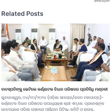
ହରିଚନ୍ଦନ
Related Posts
ବାଚସ୍ପତିଙ୍କୁ ଭେଟିଲେ କର୍ଣ୍ଣାଟକ ବିଧାନ ପରିଷଦର ପ୍ରତିନିଧି ମଣ୍ଡଳୀ
ଭୁବନେଶ୍ୱର, ୦୪/୧୦/୨୦୨୪ (ଓଡ଼ିଶା ସମାଚାର/ରଜତ ମହାପାତ୍ର)-
କର୍ଣ୍ଣାଟକ ବିଧାନ ପରିଷଦର ଉପାଧ୍ୟକ୍ଷ ଶ୍ରୀ ଏମ୍‌.କେ. ପ୍ରନେଶ୍‌ଙ୍କ
ନେତୃତ୍ୱରେ ଓଡ଼ିଶା ଗସ୍ତରେ ଆସିଥିବା ପିଟିସନ୍‌ କମିଟି ଓ ହାଉସ୍‌…