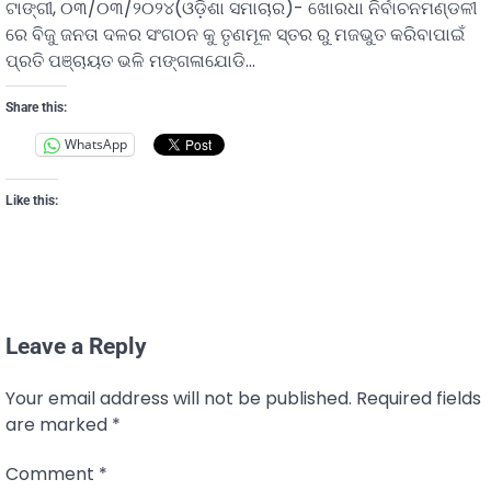
ଟାଙ୍ଗୀ, ୦୩/୦୩/୨୦୨୪(ଓଡ଼ିଶା ସମାଚାର)- ଖୋରଧା ନିର୍ବାଚନମଣ୍ଡଳୀ
ରେ ବିଜୁ ଜନତା ଦଳର ସଂଗଠନ କୁ ତୃଣମୂଳ ସ୍ତର ରୁ ମଜଭୁତ କରିବାପାଇଁ
ପ୍ରତି ପଞ୍ଚାୟତ ଭଳି ମଙ୍ଗଳାଯୋଡି…
Share this:
WhatsApp
Like this:
Leave a Reply
Your email address will not be published.
Required fields
are marked
*
Comment
*