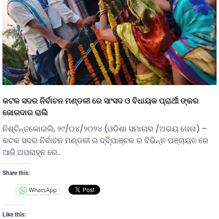
କଟକ ସଦର ନିର୍ବାଚନ ମଣ୍ଡଳୀ ରେ ସାଂସଦ ଓ ବିଧାୟକ ପ୍ରାର୍ଥୀ ଙ୍କର
ଜୋରଦାର ରାଲି
ନିଶ୍ଚିନ୍ତକୋଇଲି, ୨୯/୦୪/୨୦୨୪ (ଓଡିଶା ସମାଚାର /ଅଭୟ ଜେନା) –
କଟକ ସଦର ନିର୍ବାଚନ ମଣ୍ଡଳୀ ର ଦ୍ବି୍ପାଞ୍ଚଳ ର ବିଭିନ୍ନ ପଞ୍ଚାୟତ ରେ
ଆଜି ଅପରାହ୍ନ ରେ…
Share this:
WhatsApp
Like this: