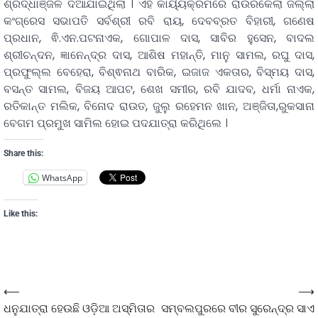
ଶ୍ରଦ୍ଧାଞ୍ଜଳି ଦିଆଯାଇଥିଲା । ଏହି କାର୍ୟ୍ୟକ୍ରମରେ ରାଉରକେଲା ଜିଲ୍ଲା
କଂଗ୍ରେସ ସଭାପତି ସର୍ବଶ୍ରୀ ରବି ରାୟ, ଦେବବ୍ରତ ବିହାରୀ, ଗଣେଷ
ପ୍ରଧାନ, ଵି.ଏନ.ପଟନାଏକ, ଗୋପାଳ ଦାସ, ସାବିର ହୁସେନ, ବାଦଲ
ଶ୍ରୀଚନ୍ଦନ, ଜ୍ଞାନେନ୍ଦ୍ର ଦାସ, ଆଶିଷ ମହାନ୍ତି, ମାନୁ ସାମଲ, ରଘୁ ଦାସ,
ପ୍ରଫୁଲ୍ଲ ବେହେରା, ବିଶ୍ଵନାଥ ବାରିକ, ଇଜାଜ ଏକତାର, ବିସ୍ମୟ ଦାସ,
ବସନ୍ତ ସାମଲ, ବିଜୟ ଆପଟ, ଶେଖ ସମୀର, ରବି ଯାଦବ, ଧର୍ମା ନାଏକ,
ରତିକାନ୍ତ ମଲିକ, ବିନୋଦ ରାଉତ, ଜୁଲୁ ରହେମନ ଖାନ, ଅଞ୍ଜିତା,ରୁକସାନା
ବେଗମ ପ୍ରମୁଖ ସାମିଲ ହୋଇ ପଦଯାତ୍ରା କରିଥିଲେ ।
Share this:
WhatsApp
Like this:
⟵
⟶
ଧନୁଯାତ୍ରା ହେଉଛି ଓଡ଼ିଆ ଅସ୍ମିତାର
ସମ୍ବଲପୁରରେ ବୀର ସୁରେନ୍ଦ୍ର ସାଏ