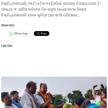
ନିଶ୍ଚିନ୍ତକୋଇଲି, ୨୫/୦୪/୨୦୨୪(ଓଡିଶା ସମାଚାର /ଅଭୟ ଜେନା )-
ଆସନ୍ତା ୨୮ ତାରିଖ ରବିବାର ଦିନ ରାହୁଲ ଗାନ୍ଧୀ କଟକ ଜିଲ୍ଲା
ନିଶ୍ଚିନ୍ତକୋଇଲି ବ୍ଲକ କୁଳିଆ ଆରଏମସି ପଡ଼ିଆରେ…
Share this:
WhatsApp
Like this: