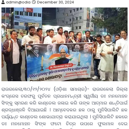
admin@odia
December 30, 2024
ରାଉରକେଲା,୩୦/୧୨/୨୦୨୪ (ଓଡ଼ିଶା ସମାଚାର)- ରାଉରକେଲା ଜିଲ୍ଲା
କଂଗ୍ରେସ ତରଫରୁ ପୂର୍ବତନ ପ୍ରଧାନମନ୍ତ୍ରୀ ସ୍ୱର୍ଗୀୟ ଡଃ ମନମୋହନ
ସିଂଙ୍କୁ ସ୍ମରଣ କରି କାଣ୍ଡେଲ ଜଳାଇ କରି ତାଙ୍କ ଆତ୍ମାର ଶାନ୍ତିପାଇଁ
ଶ୍ରଦ୍ଧାଞ୍ଜଳି ଦିଆଯାଇଛି । ଆମ୍ବେଦକର ଛକ ଠାରୁ ମୁନିସିପାଲିଟି ଛକ
ପର୍ୟ୍ୟନ୍ତ କାଣ୍ଡେଲ ଶୋଭାଯାତ୍ରା କରାଯାଇଥିଲା । ମୁନିସିପାଲିଟି ଛକରେ
ଡଃ ମନମୋହନ ସିଂଙ୍କ ଫଟୋ ଚିତ୍ର ଉପରେ ଫୁଲମାଳ ଦେଇ