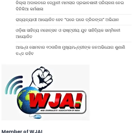
ଜିଲ୍ଲା ଅଦାଲତରେ ଦେୱାନୀ ମାମଲାର ପ୍ରଭାବଶାଳୀ ପରିଚାଳନା ନେଇ
ଦିନିକିଆ କର୍ମଶାଳା
ରାଜ୍ୟବ୍ୟାପୀ ଆୟୋଜିତ ହେବ “ଘରେ ଘରେ ତ୍ରିରଙ୍ଗା” ଅଭିଯାନ
ଓଡ଼ିଶା ସାହିତ୍ୟ ମହୋତ୍ସବ ଓ ରାଷ୍ଟ୍ରୀୟ ଯୁବ ସାହିତ୍ୟିକ ସମ୍ମିଳନୀ
ଆୟୋଜିତ
ଆସନ୍ତା ସୋମବାର ୧୦ତାରିଖ ମୁଖ୍ୟମନ୍ତ୍ରୀଙ୍କ ଜନଅଭିଯୋଗ ଶୁଣାଣି
ବନ୍ଦ ରହିବ
Member of WJAI