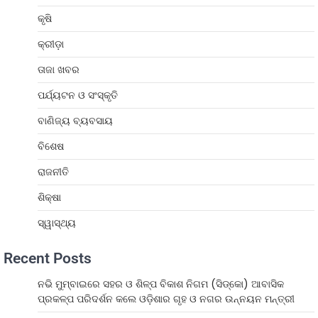
କୃଷି
କ୍ରୀଡ଼ା
ତାଜା ଖବର
ପର୍ଯ୍ୟଟନ ଓ ସଂସ୍କୃତି
ବାଣିଜ୍ୟ ବ୍ୟବସାୟ
ବିଶେଷ
ରାଜନୀତି
ଶିକ୍ଷା
ସ୍ୱାସ୍ଥ୍ୟ
Recent Posts
ନଭି ମୁମ୍ବାଇରେ ସହର ଓ ଶିଳ୍ପ ବିକାଶ ନିଗମ (ସିଡ୍‌କୋ) ଆବାସିକ
ପ୍ରକଳ୍ପ ପରିଦର୍ଶନ କଲେ ଓଡ଼ିଶାର ଗୃହ ଓ ନଗର ଉନ୍ନୟନ ମନ୍ତ୍ରୀ