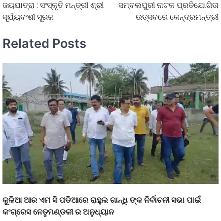
ଜୟଯାତ୍ରା : ସଂସ୍କୃତି ମନ୍ତ୍ରୀ ଶ୍ରୀ
ସମ୍ବଲପୁରୀ ନାଟକ ପ୍ରତିଯୋଗିତା
ସୂର୍ଯ୍ୟବଂଶୀ ସୂରଜ
ଉତ୍ସବରେ କେନ୍ଦ୍ରମନ୍ତ୍ରୀ
Related Posts
କୁଳିଆ ଆର ଏମ ସି ପଡିଆରେ ରାହୁଲ ଗାନ୍ଧି ଙ୍କ ନିର୍ବାଚନୀ ସଭା ପାଇଁ
କଂଗ୍ରେସ ନେତୃମଣ୍ଡଳୀ ର ଅନୁଧ୍ୟାନ