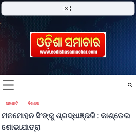
ରାଜନୀତି
ବିଶେଷ
ମନମୋହନ ସିଂଙ୍କୁ ଶ୍ରଦ୍ଧାଞ୍ଜଳି : କାଣ୍ଡେଲ
ଶୋଭାଯାତ୍ରା