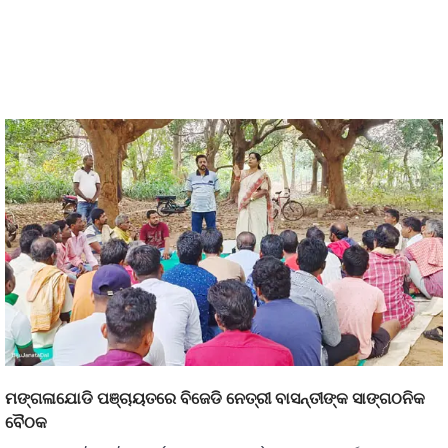
ମଙ୍ଗଳାଯୋଡି ପଞ୍ଚାୟତରେ ବିଜେଡି ନେତ୍ରୀ ବାସନ୍ତୀଙ୍କ ସାଙ୍ଗଠନିକ
ବୈଠକ