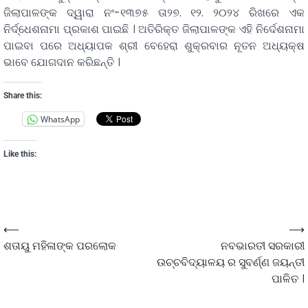
ଜିଲାପାଳଙ୍କ ଦ୍ୱାରା ନଂ-୧୩୭୫ ତା୨୭. ୧୨. ୨୦୨୪ ରିଖରେ ଏକ
ନିର୍ଦ୍ଧେଶନାମା ପ୍ରକାଶ ପାଇଛି । ଅତିରିକ୍ତ ଜିଲାପାଳଙ୍କ ଏହି ନିର୍ଦେଶନାମା
ପାଇବା ପରେ ଅଧ୍ୟାପକ ଶ୍ରୀ ବେହେରା ଶୁକ୍ରବାର ନୂତନ ଅଧ୍ୟକ୍ଷ
ଭାବେ ଯୋଗଦାନ କରିଛନ୍ତି ।
Share this:
WhatsApp
Like this:
⟵
⟶
ଶତାୟୁ ମହିଳାଙ୍କ ପରଲୋକ
ନବଭାରତୀ ସରକାରୀ
ଉଚ୍ଚବିଦ୍ୟାଳୟ ର ସୁବର୍ଣ୍ଣ ଜୟନ୍ତୀ
ପାଳିତ ।