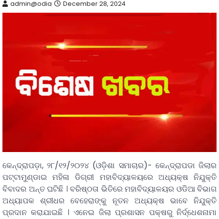
admin@odia
December 28, 2024
କେନ୍ଦ୍ରାପଡ଼ା, ୨୮/୧୨/୨୦୨୪ (ଓଡ଼ିଶା ସମାଚାର)- କେନ୍ଦ୍ରାପଡା ଜିଲାର
ପଟ୍ଟାମୁଣ୍ଡାଇ ମହିଳା ଡିଗ୍ରୀ ମହାବିଦ୍ୟାଳୟରେ ଅଧ୍ୟକ୍ଷ ନିଯୁକ୍ତି
ବିବାଦର ଅନ୍ତ ଘଟିଛି । ବରିଷ୍ଠତା ଭିତିରେ ମହାବିଦ୍ୟାଳୟର ଓଡିଆ ବିଭାଗ
ଅଧ୍ୟାପକ ଶ୍ରୀଧର ବେହେରାଙ୍କୁ ନୂତନ ଅଧ୍ୟକ୍ଷ ଭାବେ ନିଯୁକ୍ତି
ପ୍ରଦାନ କରାଯାଇଛି । ଏନେଇ ଜିଲା ପ୍ରଶାସନ ପକ୍ଷରୁ ନିର୍ଦ୍ଧେଶନାମା