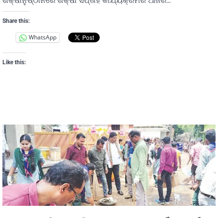
ଶିକ୍ଷାନୁଷ୍ଠାନରେ ଶିକ୍ଷା ସପ୍ତାହ କାର୍ଯ୍ୟକ୍ରମର ଆଜିର…
Share this:
WhatsApp
Like this: