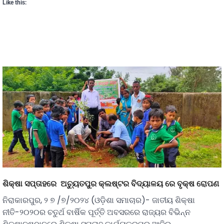
Like this:
ଶିକ୍ଷା ସପ୍ତାହରେ ଅଚ୍ୟୁତପୁର କ୍ଲଷ୍ଟର ବିଦ୍ୟାଳୟ ରେ ବୃକ୍ଷ ରୋପଣ
ନିରାକାରପୁର, ୨ ୭ /୭/୨୦୨୪ (ଓଡ଼ିଶା ସମାଚାର)- ଜାତୀୟ ଶିକ୍ଷା
ନୀତି-୨୦୨୦ର ଚତୁର୍ଥ ବାର୍ଷିକ ପୂର୍ତ୍ତି ଅବସରରେ ରାଜ୍ୟର ବିଭିନ୍ନ