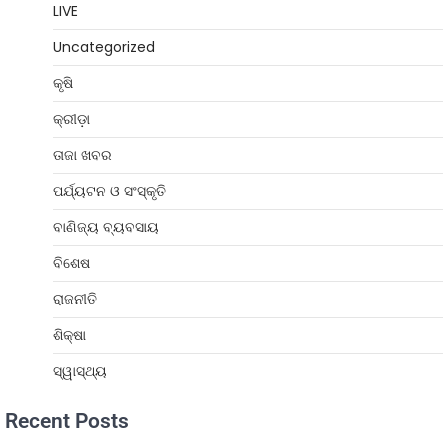
LIVE
Uncategorized
କୃଷି
କ୍ରୀଡ଼ା
ତାଜା ଖବର
ପର୍ଯ୍ୟଟନ ଓ ସଂସ୍କୃତି
ବାଣିଜ୍ୟ ବ୍ୟବସାୟ
ବିଶେଷ
ରାଜନୀତି
ଶିକ୍ଷା
ସ୍ୱାସ୍ଥ୍ୟ
Recent Posts