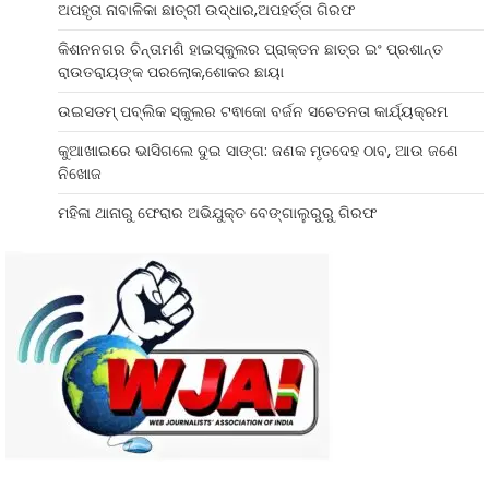
ଅପହୃତା ନାବାଳିକା ଛାତ୍ରୀ ଉଦ୍ଧାର,ଅପହର୍ତ୍ତା ଗିରଫ
କିଶନନଗର ଚିନ୍ତାମଣି ହାଇସ୍କୁଲର ପ୍ରାକ୍ତନ ଛାତ୍ର ଇଂ ପ୍ରଶାନ୍ତ
ରାଉତରାୟଙ୍କ ପରଲୋକ,ଶୋକର ଛାୟା
ଉଇସଡମ୍ ପବ୍ଲିକ ସ୍କୁଲର ଟଵାକୋ ବର୍ଜନ ସଚେତନତା କାର୍ଯ୍ୟକ୍ରମ
କୁଆଖାଇରେ ଭାସିଗଲେ ଦୁଇ ସାଙ୍ଗ: ଜଣକ ମୃତଦେହ ଠାବ, ଆଉ ଜଣେ
ନିଖୋଜ
ମହିଳା ଥାନାରୁ ଫେରାର ଅଭିଯୁକ୍ତ ବେଙ୍ଗାଲୁରୁରୁ ଗିରଫ