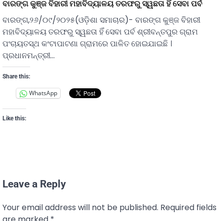
ବାରଙ୍ଗ କୁଞ୍ଜ ବିହାରୀ ମହାବିଦ୍ୟାଳୟ ତରଫରୁ ସ୍ୱଛତା ହିଁ ସେବା ପର୍ବ
ବାରଙ୍ଗ,୨୬/୦୯/୨୦୨୫(ଓଡ଼ିଶା ସମାଚାର)- ବାରଙ୍ଗ କୁଞ୍ଜ ବିହାରୀ
ମହାବିଦ୍ୟାଳୟ ତରଫରୁ ସ୍ୱଛତା ହିଁ ସେବା ପର୍ବ ଶ୍ରୀବନ୍ତପୁର ଗ୍ରାମ
ପଂଚାୟତସ୍ଥ କଂଟାପାଟଣା ଗ୍ରାମରେ ପାଳିତ ହୋଇଯାଇଛି ।
ପ୍ରଧାନମନ୍ତ୍ରୀ…
Share this:
WhatsApp
Like this:
Leave a Reply
Your email address will not be published.
Required fields
are marked
*