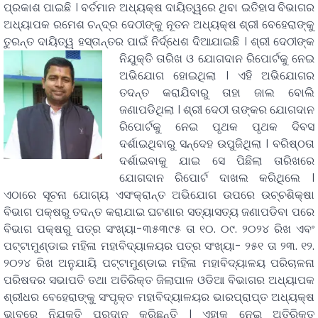
ପ୍ରକାଶ ପାଇଛି । ବର୍ତମାନ ଅଧ୍ୟକ୍ଷ ଦାୟିତ୍ୱରେ ଥିବା ଇତିହାସ ବିଭାଗର
ଅଧ୍ୟାପକ ରମେଶ ଚନ୍ଦ୍ର ଦେଠୀଙ୍କୁ ନୂତନ ଅଧ୍ୟକ୍ଷ ଶ୍ରୀ ବେହେରାଙ୍କୁ
ତୁରନ୍ତ ଦାୟିତ୍ୱ ହସ୍ତାନ୍ତର ପାଇଁ ନିର୍ଦ୍ଧେଶ ଦିଆଯାଇଛି ।
ଶ୍ରୀ ଦେଠୀଙ୍କ
ନିଯୁକ୍ତି ତାରିଖ ଓ ଯୋଗଦାନ ରିପୋର୍ଟକୁ ନେଇ
ଅଭିଯୋଗ ହୋଇଥିଲା । ଏହି ଅଭିଯୋଗର
ତଦନ୍ତ କରାଯିବାରୁ ତାହା ଜାଲ ବୋଲି
ଜଣାପଡିଥିଲା । ଶ୍ରୀ ଦେଠୀ ତାଙ୍କର ଯୋଗଦାନ
ରିପୋର୍ଟକୁ ନେଇ ପୃଥକ ପୃଥକ ଦିବସ
ଦର୍ଶାଇଥିବାରୁ ସନ୍ଦେହ ଉପୁଜିଥିଲା । ବରିଷ୍ଠତା
ଦର୍ଶାଇବାକୁ ଯାଇ ସେ ପିଛିଲା ତାରିଖରେ
ଯୋଗଦାନ ରିପୋର୍ଟ ଦାଖଲ କରିଥିଲେ ।
ଏଠାରେ ସୂଚନା ଯୋଗ୍ୟ ଏସଂକ୍ରାନ୍ତ ଅଭିଯୋଗ ଉପରେ ଉଚ୍ଚଶିକ୍ଷା
ବିଭାଗ ପକ୍ଷରୁ ତଦନ୍ତ କରାଯାଇ ଘଟଣାର ସତ୍ୟାସତ୍ୟ ଜଣାପଡିବା ପରେ
ବିଭାଗ ପକ୍ଷରୁ ପତ୍ର ସଂଖ୍ୟା-୩୫୩୯୫ ତା ୧୦. ୦୯. ୨୦୨୪ ରିଖ ଏବଂ
ପଟ୍ଟାମୁଣ୍ଡାଇ ମହିଳା ମହାବିଦ୍ୟାଳୟର ପତ୍ର ସଂଖ୍ୟା- ୨୫୧ ତା ୨୩. ୧୨.
୨୦୨୪ ରିଖ ଅନୁଯାୟି ପଟ୍ଟାମୁଣ୍ଡାଇ ମହିଳା ମହାବିଦ୍ୟାଳୟ ପରିଚାଳନା
ପରିଷଦର ସଭାପତି ତଥା ଅତିରିକ୍ତ ଜିଲାପାଳ ଓଡିଆ ବିଭାଗର ଅଧ୍ୟାପକ
ଶ୍ରୀଧର ବେହେରାଙ୍କୁ ସଂପୃକ୍ତ ମହାବିଦ୍ୟାଳୟର ଭାରପ୍ରାପ୍ତ ଅଧ୍ୟକ୍ଷ
ଭାବରେ ନିଯୁକ୍ତି ପ୍ରଦାନ କରିଛନ୍ତି । ଏହାକୁ ନେଇ ଅତିରିକ୍ତ