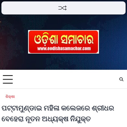
ଶିକ୍ଷା
ପଟ୍ଟାମୁଣ୍ଡାଇ ମହିଳା କଲେଜରେ ଶ୍ରୀଧର
ବେହେରା ନୂତନ ଅଧ୍ୟକ୍ଷ ନିଯୁକ୍ତ