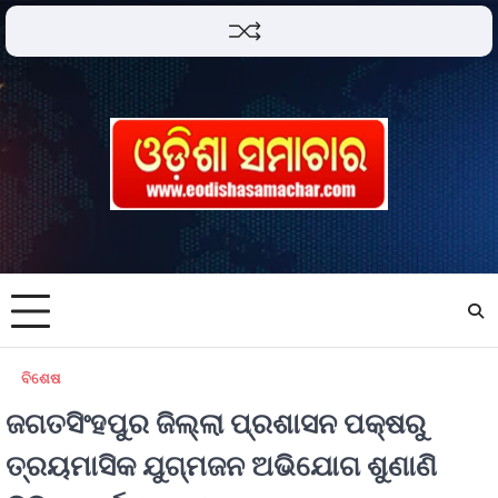
ବିଶେଷ
ଜଗତସିଂହପୁର ଜିଲ୍ଲା ପ୍ରଶାସନ ପକ୍ଷରୁ
ତ୍ରୟମାସିକ ଯୁଗ୍ମଜନ ଅଭିଯୋଗ ଶୁଣାଣି