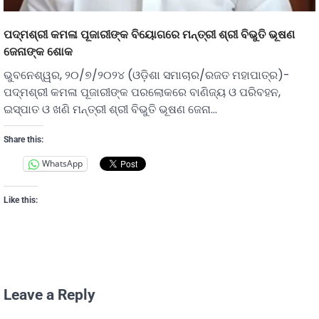
ପଦ୍ମଶ୍ରୀ କମଳା ପୂଜାରୀଙ୍କ ବିୟୋଗରେ ମନ୍ତ୍ରୀ ଶ୍ରୀ ବିଭୁତି ଭୂଷଣ
ଜେନାଙ୍କ ଶୋକ
ଭୁବନେଶ୍ୱର, ୨୦/୭/୨୦୨୪ (ଓଡ଼ିଶା ସମାଚାର/ରଜତ ମହାପାତ୍ର)-
ପଦ୍ମଶ୍ରୀ କମଳା ପୂଜାରୀଙ୍କ ପରଲୋକରେ ବାଣିଜ୍ୟ ଓ ପରିବହନ,
ଇସ୍ପାତ ଓ ଖଣି ମନ୍ତ୍ରୀ ଶ୍ରୀ ବିଭୁତି ଭୂଷଣ ଜେନା…
Share this:
WhatsApp
Like this:
Leave a Reply