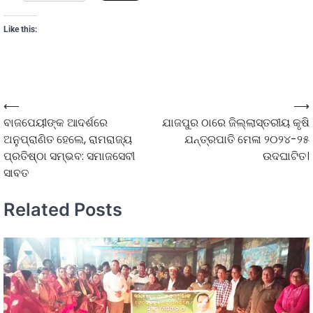
Like this:
⟵
⟶
ବାଜପେୟୀଙ୍କ ଆଦର୍ଶରେ
ଯାଜପୁର ଠାରେ ଜିଲ୍ଲାସ୍ତରୀୟ କୃଷି
ଅନୁପ୍ରାଣିତ ହେଲେ, ରାମରାଜ୍ୟ
ଯନ୍ତ୍ରପାତି ମେଳା ୨୦୨୪-୨୫
ପ୍ରତିଷ୍ଠା ସମ୍ଭବ: ସମାଜସେବୀ
ଉଦଘାଟିତ।
ସାବତ
Related Posts