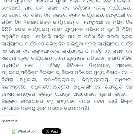
ଠାରେ ଯୁଗ୍ମଜନ ଅଭିଯୋଗ ଶୁଣାଣି ଶିବିର ଅନୁଷ୍ଠିତ ହେବ । ସେହିପରି
ଫେବୃଆରୀ ମାସ ୦୩ ତାରିଖ ଦିନ ତିର୍ତ୍ତୋଲ ବ୍ଲକ୍ କାର୍ଯ୍ୟାଳୟ,
ଫେବୃଆରୀ ୧୦ ତାରିଖ ଦିନ କୁଜଙ୍ଗ ବ୍ଲକ୍ କାର୍ଯ୍ୟାଳୟ, ଫେବୃଆରୀ ୧୭
ତାରିଖ ଦିନ ଜିଲ୍ଲାପାଳଙ୍କ କାର୍ଯ୍ୟାଳୟ ଓ ଫେବୃଆରୀ ୨୪ ତାରିଖ ଦିନ
ବିରିଡ଼ି ବ୍ଳକ୍ କାର୍ଯ୍ୟାଳୟ ଠାରେ ଯୁଗ୍ମଜନ ଅଭିଯୋଗ ଶୁଣାଣି ଶିବିର
ଅନୁଷ୍ଠିତ ହେବ । ସେହିପରି ମାର୍ଚ୍ଚ ମାସ ୩ ତାରିଖ ଦିନ ନାଉଗାଁ ବ୍ଲକ୍
କାର୍ଯ୍ୟାଳୟ, ମାର୍ଚ୍ଚ ୧୦ ତାରିଖ ଦିନ ବାଲିକୁଦା ବ୍ଲକ୍ କାର୍ଯ୍ୟାଳୟ, ମାର୍ଚ୍ଚ
୧୭ ତାରିଖ ଦିନ ଜିଲ୍ଲାପାଳଙ୍କ କାର୍ଯ୍ୟାଳୟ ଓ ମାର୍ଚ୍ଚ ୨୪ ତାରିଖ ଦିନ
ଏରସମା ବ୍ଳକ୍ କାର୍ଯ୍ୟାଳୟ ଠାରେ ଯୁଗ୍ମଜନ ଅଭିଯୋଗ ଶୁଣାଣି ଶିବିର
ଅନୁଷ୍ଠିତ ହେବ । ଏହିସବୁ ଶିବିରରେ ଜିଲ୍ଲାପାଳ, ଆରକ୍ଷୀ
ଅଧିକ୍ଷକ,ଅତିରିକ୍ତ ଜିଲ୍ଲାପାଳ, ଜିଲ୍ଲା ପରିଷଦର ମୁଖ୍ୟ ବିକାଶ- ତଥା-
ନିର୍ବାହୀ ଅଧିକାରୀ, ଉପ-ଜିଲ୍ଲାପାଳ, ଜିଲ୍ଲାସ୍ତରୀୟ ଅଧିକାରୀ,
ବ୍ଳକସ୍ତରୀୟ ଅଧିକାରୀ,କ୍ଷେତ୍ରୀୟ ଅଧିକାରୀମାନେ ଉପସ୍ଥିତ ରହି
ଜନସାଧାରଣଙ୍କର ବିଭିନ୍ନ ଆପତ୍ତି ଅଭିଯୋଗର ଶୁଣାଣି କରିବେ ।
ଜିଲ୍ଲାର ଜନସାଧାରଣ ବହୁ ସଂଖ୍ୟାରେ ଯୋଗ ଦେବା ପାଇଁ ଜିଲ୍ଲା
ପ୍ରଶାସନ ପକ୍ଷରୁ ସୂଚନା ପ୍ରଦାନ କରାଯାଇଅଛି।
Share this:
WhatsApp