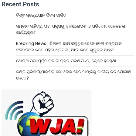
Recent Posts
ବିଶ୍ଵ ସ୍ତନ୍ୟପାନ ଦିବସ ପାଳିତ
ସମ୍ବାଦ ସାହିତ୍ୟ ଘର ପକ୍ଷରୁ ବୃକ୍ଷରୋପଣ ଓ ପରିବେଶ ସଚେତନତା
କାର୍ଯ୍ୟକ୍ରମ
Breaking News : ବିଲରେ କାମ କରୁଥିବାବେଳେ ହେଲା ବଜ୍ରପାତ:
ଟଳିପଡ଼ିଲେ ଜଣେ ମହିଳା ଶ୍ରମିକ , ଆଉ ଜଣେ ଗୁରୁତର ଆହତ
ଥୋରିଆପଡା ପୂର୍ତ୍ତ ବିଭାଗ ରାସ୍ତା ମରଣଯନ୍ତା, ଲୋକେ ହିନସ୍ଥା
କଣ୍ଟ ପୁରିଗଲା,ପାରାଵିଲ୍ ରେ ଓଭର ହେଡ୍ ଟାଙ୍କିରୁ ପାନୀୟ ଜଳ ଯୋଗାଣ
କେବେ?