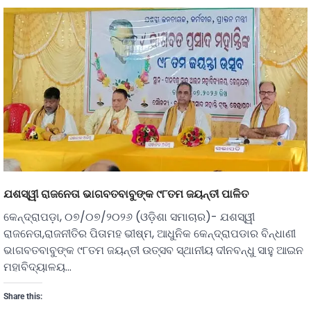
ଯଶସ୍ୱୀ ରାଜନେତା ଭାଗବତବାବୁଙ୍କ ୯୮ତମ ଜୟନ୍ତୀ ପାଳିତ
କେନ୍ଦ୍ରାପଡ଼ା, ୦୭/୦୭/୨୦୨୬ (ଓଡ଼ିଶା ସମାଚାର)- ଯଶସ୍ୱୀ
ରାଜନେତା,ରାଜନୀତିର ପିତାମହ ଭୀଷ୍ମ, ଆଧୁନିକ କେନ୍ଦ୍ରାପଡାର ବିନ୍ଧାଣୀ
ଭାଗବତବାବୁଙ୍କ ୯୮ତମ ଜୟନ୍ତୀ ଉତ୍ସବ ସ୍ଥାନୀୟ ଦୀନବନ୍ଧୁ ସାହୁ ଆଇନ
ମହାବିଦ୍ୟାଳୟ…
Share this: