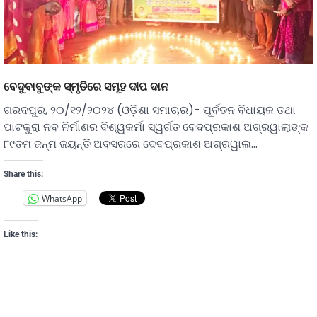
ବେଦୁବାବୁଙ୍କ ସ୍ମୃତିରେ ସମୂହ ଦୀପ ଦାନ
ଗରଦପୁର, ୨୦/୧୨/୨୦୨୪ (ଓଡ଼ିଶା ସମାଚାର)- ପୂର୍ବତନ ବିଧାୟକ ତଥା
ପାଟକୁରା ନବ ନିର୍ମାଣର ବିଶ୍ୱକର୍ମା ସ୍ୱର୍ଗତ ବେଦପ୍ରକାଶ ଅଗ୍ରୱାଲାଙ୍କ
୮୯ତମ ଜନ୍ମ ଜୟନ୍ତିି ଅବସରରେ ଦେବପ୍ରକାଶ ଅଗ୍ରୱାଲ…
Share this:
WhatsApp
Like this: