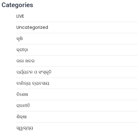
Categories
LIVE
Uncategorized
କୃଷି
କ୍ରୀଡ଼ା
ତାଜା ଖବର
ପର୍ଯ୍ୟଟନ ଓ ସଂସ୍କୃତି
ବାଣିଜ୍ୟ ବ୍ୟବସାୟ
ବିଶେଷ
ରାଜନୀତି
ଶିକ୍ଷା
ସ୍ୱାସ୍ଥ୍ୟ