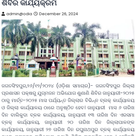
ଶିବିର କାର୍ଯ୍ୟକ୍ରମ
admin@odia
December 26, 2024
ଜଗତସିଂହପୁର,୨୬/୧୨/୨୦୨୪ (ଓଡ଼ିଶା ସମାଚାର)- ଜଗତସିଂହପୁର ଜିଲ୍ଲା
ପ୍ରଶାସନ ପକ୍ଷରୁ ଯୁଗ୍ମଜନ ଅଭିଯୋଗ ଶୁଣାଣି ଶିବିର ଜାନୁୟାରୀ-୨୦୨୫
ଠାରୁ ମାର୍ଚ୍ଚ-୨୦୨୫ ମାସ ପର୍ଯ୍ୟନ୍ତ ଜିଲ୍ଲାର ବିଭିନ୍ନ ବ୍ଲକ୍ କାର୍ଯ୍ୟାଳୟ
ଓ ଜିଲ୍ଲା କାର୍ଯ୍ୟାଳୟ ଠାରେ ଅନୁଷ୍ଠିତ ହେବ। ଜାନୁୟାରୀ ମାସ ୬ ତାରିଖ
ଦିନ ବାଲିକୁଦା ବ୍ଳକ କାର୍ଯ୍ୟାଳୟ, ଜାନୁୟାରୀ ୧୩ ତାରିଖ ଦିନ ଏରସମା
ବ୍ଳକ୍ କାର୍ଯ୍ୟାଳୟ, ଜାନୁୟାରୀ ୨୦ ତାରିଖ ଦିନ ଜିଲ୍ଲାପାଳଙ୍କ
କାର୍ଯ୍ୟାଳୟ, ଜାନୁୟାରୀ ୨୭ ତାରିଖ ଦିନ ରଘୁନାଥପୁର ବ୍ଳକ୍ କାର୍ଯ୍ୟାଳୟ