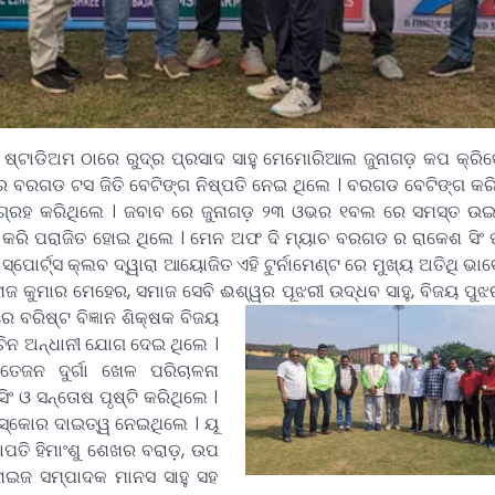
କ ଷ୍ଟାଡିଅମ ଠାରେ ରୁଦ୍ର ପ୍ରସାଦ ସାହୁ ମେମୋରିଆଲ ଜୁନାଗଡ଼ କପ କ୍ର
 ବରଗଡ ଟସ ଜିତି ବେଟିଙ୍ଗ ନିଷ୍ପତି ନେଇ ଥିଲେ ।
ବରଗଡ ବେଟିଙ୍ଗ କ
ଗ୍ରହ କରିଥିଲେ । ଜବାବ ରେ ଜୁନାଗଡ଼ ୨୩ ଓଭର ୧ବଲ ରେ ସମସ୍ତ ଉ
କରି ପରାଜିତ ହୋଇ ଥିଲେ । ମେନ ଅଫ ଦି ମ୍ୟାଚ ବରଗଡ ର ରାକେଶ ସିଂ 
ସ୍ପୋର୍ଟ୍ସ କ୍ଲବ ଦ୍ୱାରା ଆୟୋଜିତ ଏହି ଟୁର୍ନାମେଣ୍ଟ ରେ ମୁଖ୍ୟ ଅତିଥି ଭାବ
ୋଜ କୁମାର ମେହେର, ସମାଜ ସେବି ଈଶ୍ୱର ପୂଝରୀ ଉଦ୍ଧବ ସାହୁ, ବିଜୟ ପୁଝ
ରେ ବରିଷ୍ଟ ବିଜ୍ଞାନ ଶିକ୍ଷକ ବିଜୟ
ସଚିନ ଅନ୍ଧାନୀ ଯୋଗ ଦେଇ ଥିଲେ ।
ତେଜନ ଦୁର୍ଗା ଖେଳ ପରିଚାଳନା
ସିଂ ଓ ସନ୍ତୋଷ ପୃଷ୍ଟି କରିଥିଲେ ।
ସ୍କୋର ଦାଇତ୍ୱ ନେଇଥିଲେ । ୟୂ
ପତି ହିମାଂଶୁ ଶେଖର ବରାଡ଼, ଉପ
ାନାଇଜ ସମ୍ପାଦକ ମାନସ ସାହୁ ସହ