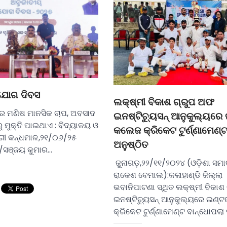
 ଯୋଗ ଦିବସ
ଲକ୍ଷ୍ମୀ ବିକାଶ ଗ୍ରୁପ ଅଫ
 ମଣିଷ ମାନସିକ ଚାପ, ଅବସାଦ
ଇନଷ୍ଟିଚ୍ୟୁସନ୍ ଆନୁକୁଲ୍ୟରେ
ୁ ମୁକ୍ତି ପାଇଥାଏ : ବିଦ୍ୟାଳୟ ଓ
କଲେଜ କ୍ରିକେଟ ଟୁର୍ଣ୍ଣାମେଣ୍
୍ରୀ କନ୍ଧମାଳ,୨୧/୦୬/୨୫
ଅନୁଷ୍ଠିତ
/ସଞ୍ଜୟ କୁମାର…
ଜୁନାଗଡ଼,୨୨/୧୧/୨୦୨୪ (ଓଡ଼ିଶା ସମା
ରାକେଶ ବେମାଲ):କଳାହାଣ୍ଡି ଜିଲ୍ଲା
ଭବାନିପାଟଣା ସ୍ଥିତ ଲକ୍ଷ୍ମୀ ବିକାଶ
ଇନଷ୍ଟିଚ୍ୟୁସନ୍ ଆନୁକୁଲ୍ୟରେ ଇଣ୍
କ୍ରିକେଟ ଟୁର୍ଣ୍ଣାମେଣ୍ଟ ବାନ୍ଧୋପଲା 