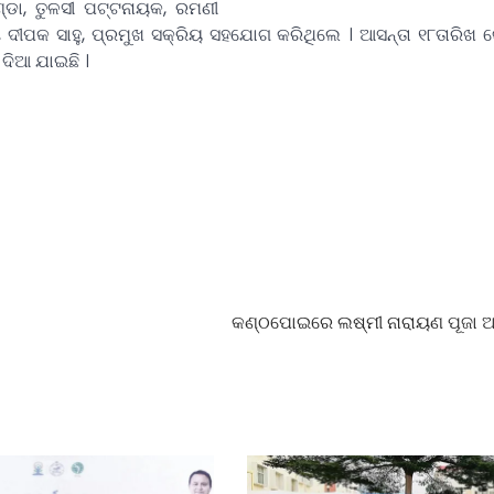
୍ଡା, ତୁଳସୀ ପଟ୍ଟନାୟକ, ରମଣୀ
ୀପ, ଦୀପକ ସାହୁ, ପ୍ରମୁଖ ସକ୍ରିୟ ସହଯୋଗ କରିଥିଲେ । ଆସନ୍ତା ୧୮ତାରିଖ କ
ଦିଆ ଯାଇଛି ।
କଣ୍ଠପୋଇରେ ଲଷ୍ମୀ ନାରାୟଣ ପୂଜା ଅ