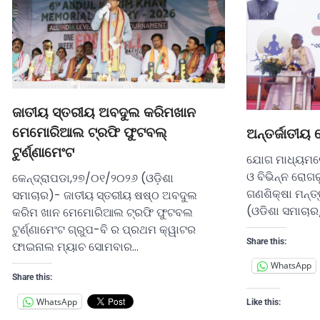
ଜାତୀୟ ସ୍ତରୀୟ ଅବଦୁଲ କରିମଖାନ
ମେମୋରିଆଲ ଟ୍ରଫି ଫୁଟବଲ୍
ଅନ୍ତର୍ଜାତୀୟ
ଟୁର୍ଣ୍ଣାମେଂଟ
ଯୋଗ ମାଧ୍ୟମରେ
ଓ ବିଭିନ୍ନ ରୋଗର
କେନ୍ଦ୍ରାପଡା,୨୭/୦୧/୨୦୨୬ (ଓଡ଼ିଶା
ଗଣଶିକ୍ଷା ମନ୍ତ
ସମାଚାର)- ଜାତୀୟ ସ୍ତରୀୟ ଷଷ୍ଠ ଅବଦୁଲ
(ଓଡିଶା ସମାଚାର
କରିମ ଖାନ ମେମୋରିଆଲ ଟ୍ରଫି ଫୁଟବଲ
ଟୁର୍ଣ୍ଣାମେଂଟ ଗ୍ରୁପ-ବି ର ପ୍ରଥମ କ୍ୱାଟର
Share this:
ଫାଇନାଲ ମ୍ୟାଚ ସୋମବାର…
WhatsApp
Share this:
WhatsApp
Like this: