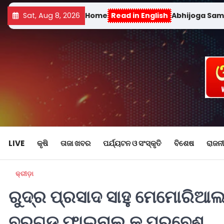
Sat, Aug 8, 2026
Home
Read in English
Abhijoga Sa
LIVE
କୃଷି
ତାଜା ଖବର
ପର୍ଯ୍ୟଟନ ଓ ସଂସ୍କୃତି
ବିଶେଷ
ରାଜନୀ
କ୍ରୀଡ଼ା
ରୁଦ୍ର ପ୍ରସାଦ ସାହୁ ମେମୋରିଆଲ ଜ
ବରଗଡ ଫାଇନାଲ କୁ ପ୍ରବେଶ