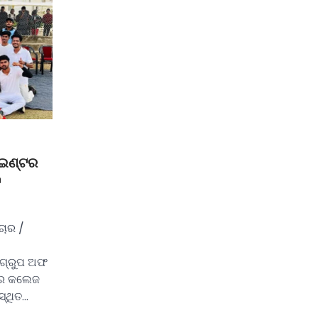
 ଇଣ୍ଟର
ଟ
ଚାର /
 ଗ୍ରୁପ ଅଫ
ଟର କଲେଜ
ସ୍ଥିତ…