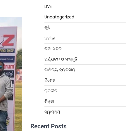
LIVE
Uncategorized
କୃଷି
କ୍ରୀଡ଼ା
ତାଜା ଖବର
ପର୍ଯ୍ୟଟନ ଓ ସଂସ୍କୃତି
ବାଣିଜ୍ୟ ବ୍ୟବସାୟ
ବିଶେଷ
ରାଜନୀତି
ଶିକ୍ଷା
ସ୍ୱାସ୍ଥ୍ୟ
Recent Posts