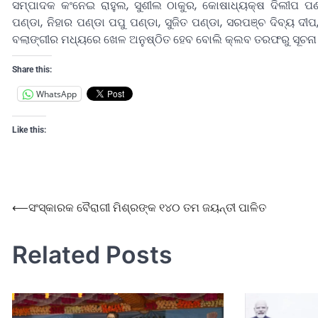
ସମ୍ପାଦକ କଂନେଇ ରାହୁଲ, ସୁଶୀଲ ଠାକୁର, କୋଷାଧ୍ୟକ୍ଷ ଦିଲୀପ ପଣ
ପଣ୍ଡା, ନିହାର ପଣ୍ଡା ପପୁ ପଣ୍ଡା, ସୁଜିତ ପଣ୍ଡା, ସରପଞ୍ଚ ଦିବ୍ୟ ଦ
ବଲାଙ୍ଗୀର ମଧ୍ୟରେ ଖେଳ ଅନୁଷ୍ଠିତ ହେବ ବୋଲି କ୍ଲବ ତରଫରୁ ସୂଚନା 
Share this:
WhatsApp
Like this:
⟵
ସଂସ୍କାରକ ବୈରାଗୀ ମିଶ୍ରଙ୍କ ୧୪୦ ତମ ଜୟନ୍ତୀ ପାଳିତ
Related Posts