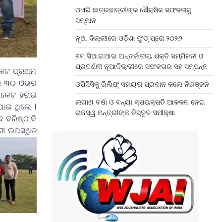
ଓଏଭି ଛାତ୍ରଛାତ୍ରୀଙ୍କ ଶୈକ୍ଷିକ ସଫଳତାକୁ
ସମ୍ମାନ
ନୂଆ ଦିଲ୍ଲୀରେ ଓଡ଼ିଶା ଫୁଡ୍ ପ୍ରୋ ୨୦୨୬
୭ମ ସିଆଇଆଇ ଅନ୍ତର୍ଜାତୀୟ ଶକ୍ତି ସମ୍ମିଳନୀ ଓ
ପ୍ରଦର୍ଶନୀ ନୂଆଦିଲ୍ଲୀରେ ସଫଳତାର ସହ ସମ୍ପନ୍ନ
ିକେଟ ପ୍ରଥମ
ରି ୩୦ ଓଭର
ଓପିସିସିକୁ ରିଲିଫ୍ ସହାୟତା ପ୍ରଦାନ କଲେ ନିରଞ୍ଜନ
ଇକେଟ ହରାଇ
ଲଗାଣ ବର୍ଷା ଓ ବନ୍ୟା କ୍ଷୟକ୍ଷତି ଆକଳନ ନେଇ
ପାଇ ଥିଲେ ।
ରାଜସ୍ୱ ମନ୍ତ୍ରୀଙ୍କ ବିସ୍ତୃତ ସମୀକ୍ଷା
େ ବରିଷ୍ଠ ବି
ରୀ ଉପସ୍ଥିତ