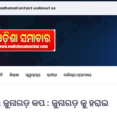
madhana
Contact us
About us
ତି
ଶିକ୍ଷା
ସ୍ୱାସ୍ଥ୍ୟ
କ୍ରୀଡ଼ା
ବାଣିଜ୍ୟ ବ୍ୟବସାୟ
ୁନାଗଡ଼ କପ : ଜୁନାଗଡ଼ କୁ ହରାଇ