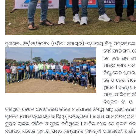
ଜୁନାଗଡ଼, ୧୭/୧୨/୨୦୨୪ (ଓଡ଼ିଶା ସମାଚାର)-ସ୍ଥାନୀୟ ବିଜୁ ପଟ୍ଟନାୟ
ସେମିଫାଇନାଲ ରେ
ରେ ୨୧୫ ରନ ସଂ
ମାତ୍ର ୧୩୪ ରନ 
ନିୟୁ ରେଡ ଷ୍ଟାର 
ଜେ ପି ନେତା ମନ
ଥିଲେ ।
ସନ୍ଧ୍ୟା 
ପାଢ଼ୀ, ପାରିଷଦ 
ବିପ୍ଳବ ସିଂ ଓ 
କରିଥିବା ବେଳେ ଧାରାବିବରଣି ନୀତିଶ ମହାପାତ୍ର ,ବିଶ୍ୱ ସାହୁ ସୁଖବିନ୍ଦର 
ମୁକେଶ ପୋଡ଼ ସ୍କୋରର ଦାୟିତ୍ୱ ନେଇଥିଲେ । ହାସୀମ ଖାନ ଅନଲାଇନ 
ଟ୍ୟୁବ ଲାଇଭ ରୀତିକ ଓ ସୁଜଳ କରିଥିଲେ । ଆଜିର ଖେଳ ରେ କ୍ଲବ ସଭା
ସଭାପତି ସରୋଜ କୁମାର ପଣ୍ଡା,ସମ୍ପାଦକ କାଳିନ୍ଦୀ ପାଣିଗ୍ରାହୀ ଅର୍ଗ