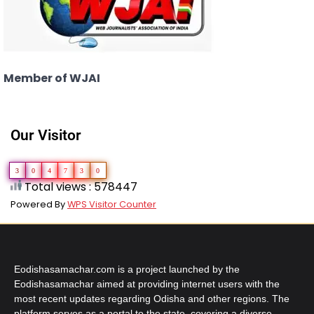
Member of WJAI
Our Visitor
3
0
4
7
3
0
Total views : 578447
Powered By
WPS Visitor Counter
Eodishasamachar.com is a project launched by the
Eodishasamachar aimed at providing internet users with the
most recent updates regarding Odisha and other regions. The
platform serves as a portal to the state, covering a diverse