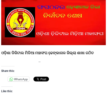
ଓଡ଼ିଶା ଡିଜିଟାଲ ମିଡିଆ ମହାସଂଘ ଢେ଼ଙ୍କାନାଳ ଜିଲ୍ଲା ଶାଖା ଗଠିତ
…
Share this:
WhatsApp
Like this: