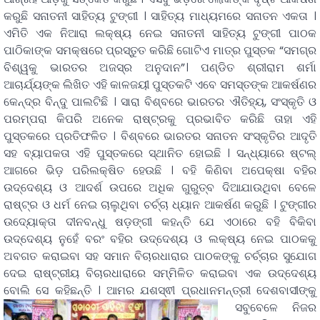
କରୁଛି ସନାତନୀ ସାହିତ୍ୟ ଟୁଙ୍ଗୀ । ସାହିତ୍ୟ ମାଧ୍ୟମରେ ସନାତନ ଏକତା ।
ଏମିତି ଏକ ନିଆରା ଲକ୍ଷ୍ୟ ନେଇ ସନାତନୀ ସାହିତ୍ୟ ଟୁଙ୍ଗୀ ପାଠକ
ପାଠିକାଙ୍କ ସମକ୍ଷରେ ପ୍ରସ୍ତୁତ କରିଛି ଗୋଟିଏ ମାତ୍ର ପୁସ୍ତକ “ସମଗ୍ର
ବିଶ୍ୱକୁ ଭାରତର ଅଜସ୍ର ଅନୁଦାନ”। ପଣ୍ଡିତ ଶ୍ରୀରାମ ଶର୍ମା
ଆଚାର୍ଯ୍ୟଙ୍କ ଲିଖିତ ଏହି କାଳଜୟୀ ପୁସ୍ତକଟି ଏବେ ସମସ୍ତଙ୍କ ଆକର୍ଷଣର
କେନ୍ଦ୍ର ବିନ୍ଦୁ ପାଲଟିଛି । ସାରା ବିଶ୍ବରେ ଭାରତର ଐତିହ୍ୟ, ସଂସ୍କୃତି ଓ
ପରମ୍ପରା କିପରି ଅନେକ ରାଷ୍ଟ୍ରକୁ ପ୍ରଭାବିତ କରିଛି ତାହା ଏହି
ପୁସ୍ତକରେ ପ୍ରତିଫଳିତ । ବିଶ୍ବରେ ଭାରତର ସନାତନ ସଂସ୍କୃତିର ଆଦୃତି
ସହ ବ୍ୟାପକତା ଏହି ପୁସ୍ତକରେ ସ୍ଥାନିତ ହୋଇଛି । ସନ୍ଧ୍ୟାରେ ଷ୍ଟଲ୍
ଆଗରେ ଭିଡ଼ ପରିଲକ୍ଷିତ ହେଉଛି । ବହି କିଣିବା ଅପେକ୍ଷା ବହିର
ଉଦ୍ଦେଶ୍ୟ ଓ ଆଦର୍ଶ ଉପରେ ଅଧିକ ଗୁରୁତ୍ବ ଦିଆଯାଉଥିବା ବେଳେ
ରାଷ୍ଟ୍ର ଓ ଧର୍ମ ନେଇ ଚାଲୁଥିବା ଚର୍ଚ୍ଚା ଧ୍ୟାନ ଆକର୍ଷଣ କରୁଛି । ଟୁଙ୍ଗୀର
ଉଦ୍ୟୋକ୍ତା ଦୀନବନ୍ଧୁ ଷଡ଼ଙ୍ଗୀ କହନ୍ତି ଯେ ଏଠାରେ ବହି ବିକିବା
ଉଦ୍ଦେଶ୍ୟ ନୁହେଁ ବରଂ ବହିର ଉଦ୍ଦେଶ୍ୟ ଓ ଲକ୍ଷ୍ୟ ନେଇ ପାଠକକୁ
ଅବଗତ କରାଇବା ସହ ସମାନ ବିଚାରଧାରାର ପାଠକଙ୍କୁ ଚର୍ଚ୍ଚାର ସୁଯୋଗ
ଦେଇ ରାଷ୍ଟ୍ରୀୟ ବିଚାରଧାରାରେ ସମ୍ମିଳିତ କରାଇବା ଏକ ଉଦ୍ଦେଶ୍ୟ
ବୋଲି ସେ କହିଛନ୍ତି ।
ଆମର ଯଶସ୍ଵୀ ପ୍ରଧାନମନ୍ତ୍ରୀ ଦେଶବାସୀଙ୍କୁ
ସବୁବେଳେ ନିଜର