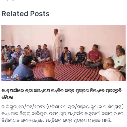
Related Posts
କ.ନୂଆଗାଁରେ ଶ୍ରୀ ଜଗନ୍ନାଥ ମନ୍ଦିର ରତ୍ନ ମୁଦ୍ରଣ ନିମନ୍ତେ ପ୍ରସ୍ତୁତି
ବୈଠକ
ବାଲିଗୁଡା,୧୦/୦୧/୨୦୨୪ (ଓଡିଶା ସମାଚାର/ସଞ୍ଜୟ କୁମାର ପାଣିଗ୍ରାହୀ):
କନ୍ଧମାଳ ଜିଲ୍ଲା ବାଲିଗୁଡା ଉପଖଣ୍ଡ ଅନ୍ତର୍ଗତ କ.ନୂଆଗାଁ ବଜାର ଠାରେ
ନିର୍ମାଣଧୀନ ଶ୍ରୀଜଗନ୍ନାଥ ମନ୍ଦିରର ରତ୍ନ ମୁଦ୍ରଣ ଉତ୍ସବ ପାଇଁ…