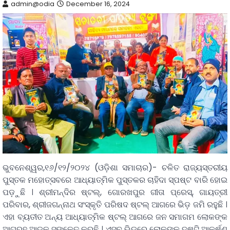
admin@odia
December 16, 2024
ଭୁବନେଶ୍ୱର,୧୬/୧୨/୨୦୨୪ (ଓଡ଼ିଶା ସମାଚାର)- ଚଳିତ ରାଜ୍ୟସ୍ତରୀୟ
ପୁସ୍ତକ ମହୋତ୍ସବରେ ଆଧ୍ୟାତ୍ମିକ ପୁସ୍ତକର ଚାହିଦା ସ୍ପଷ୍ଟ ବାରି ହୋଇ
ପଡ଼ୁଛି । ଶ୍ରୀମନ୍ଦିର ଷ୍ଟଲ୍, ଗୋରଖପୁର ଗୀତା ପ୍ରେସ୍, ଗାୟତ୍ରୀ
ପରିବାର, ଶ୍ରୀଜଗନ୍ନାଥ ସଂସ୍କୃତି ପରିଷଦ ଷ୍ଟଲ୍ ଆଗରେ ଭିଡ଼ ଜମି ରହୁଛି ।
ଏହା ବ୍ୟତୀତ ଅନ୍ୟ ଆଧ୍ୟାତ୍ମିକ ଷ୍ଟଲ୍ ଆଗରେ ଜନ ସମାଗମ ଲୋକଙ୍କ
ଆଗ୍ରହ ଆଡ଼କୁ ସଙ୍କେତ କରୁଛି । ଏସବୁ ଭିଡ଼ରେ ଲୋକଙ୍କ ଦୃଷ୍ଟି ଆକର୍ଷଣ