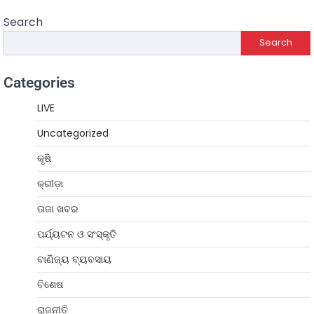
Search
Search
Categories
LIVE
Uncategorized
କୃଷି
କ୍ରୀଡ଼ା
ତାଜା ଖବର
ପର୍ଯ୍ୟଟନ ଓ ସଂସ୍କୃତି
ବାଣିଜ୍ୟ ବ୍ୟବସାୟ
ବିଶେଷ
ରାଜନୀତି