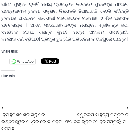
ଗୀତା” ପୁସ୍ତକ ଦୁଇଟି ମଧ୍ୟ ପ୍ରତ୍ୟେକ ଭାରତୀୟ ଯୁବକଙ୍କ ପାଖରେ
ପହଞ୍ଚାଇବାକୁ ଟୁଙ୍ଗୀ ପକ୍ଷରୁ ନିଷ୍ପତ୍ତି ନିଆଯାଇଛି ବୋଲି କହିଛନ୍ତି
ଟୁଙ୍ଗୀର ଅନ୍ୟତମ ସହଯୋଗୀ ମନୋରଞ୍ଜନ ମହାରଣା ଓ ଶିବ ପ୍ରସାଦ
ପଟ୍ଟନାୟକ । ଅନ୍ୟ ସହଯୋଗୀମାନଙ୍କ ମଧ୍ୟରେ ଶ୍ରୀକାନ୍ତ ରଥ,
ସମରଜିତ୍ ଘୋଷ, ସୁଶାନ୍ତ କୁମାର ମିଶ୍ର, ଅମ୍ଳାନ ପାଣିଗ୍ରାହୀ,
ବନଜାବାସିନୀ ତ୍ରିପାଠୀ ପ୍ରମୁଖ ଟୁଙ୍ଗୀର ପରିଚାଳନା ଦାୟିତ୍ୱରେ ଅଛନ୍ତି ।
Share this:
WhatsApp
Like this:
⟵
⟶
ବ୍ରାହ୍ମଣଖଣ୍ଡ ଗ୍ରାମର
ସ୍ମୃତିଲିପି ସାହିତ୍ୟ ପତ୍ରିକାର
ଭଣ୍ଡେଶ୍ୱର ମନ୍ଦିର ରେ ଭାଗବତ
ସଂପାଦକ ଭୁବନ ମୋହନ ସମ୍ବର୍ଦ୍ଧିତ ।
ସପ୍ତାହ