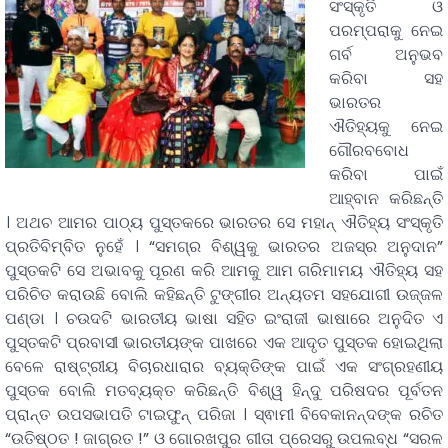
ସଂସ୍କୃତି ଓ
ପରମ୍ପରାକୁ ନେଇ
ଗର୍ବ ଅନୁଭବ
କରିବା ସହ
ଭାରତର
ଐତିହ୍ୟକୁ ନେଇ
ଗୌରବବୋଧ
କରିବା ପାଇଁ
ଆହ୍ବାନ କରିଛନ୍ତି
। ଅଥଚ ଆମର ପାଠ୍ୟ ପୁସ୍ତକରେ ଭାରତର ସେ ମହାନ୍ ଐତିହ୍ୟ ସଂସ୍କୃତି
ପ୍ରତିବିମ୍ବିତ ନୁହେଁ । “ସମଗ୍ର ବିଶ୍ୱକୁ ଭାରତର ଅଜସ୍ର ଅନୁଦାନ”
ପୁସ୍ତକଟି ସେ ଅଭାବକୁ ପୂରଣ କରି ଆମକୁ ଆମ ଗରିମାମୟ ଐତିହ୍ୟ ସହ
ପରିଚିତ କରାଉଛି ବୋଲି କହିଛନ୍ତି ଟୁଙ୍ଗୀର ଅନ୍ୟତମ ସହଯୋଗୀ ଉଜ୍ଜଳ
ପଣ୍ଡା । ଚଉଦଟି ଭାରତୀୟ ଭାଷା ସହିତ ଇଂରାଜୀ ଭାଷାରେ ଅନୁଦିତ ଏ
ପୁସ୍ତକଟି ପ୍ରବାସୀ ଭାରତୀୟଙ୍କ ପାଖରେ ଏକ ଆଦୃତ ପୁସ୍ତକ ହୋଇଥିଲା
ବେଳେ ରାଷ୍ଟ୍ରୀୟ ବିଚାରଧାରାର ବ୍ୟକ୍ତିଙ୍କ ପାଇଁ ଏକ ସଂଗ୍ରହଣୀୟ
ପୁସ୍ତକ ବୋଲି ମତବ୍ୟକ୍ତ କରିଛନ୍ତି ବିଶ୍ୱ ହିନ୍ଦୁ ପରିଷଦର ପୂର୍ବତନ
ପ୍ରାନ୍ତ ଉପସଭାପତି ଟାଇଫୁନ୍ ପରିଜା । ସ୍ଵାମୀ ବିବେକାନନ୍ଦଙ୍କ ରଚିତ
“ଉତିଷ୍ଠତ ! ଜାଗ୍ରତ !” ଓ ଗୋରଖପୁର ଗୀତା ପ୍ରେସରୁ ଉପଲବ୍ଧ “ସରଳ