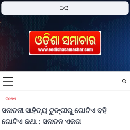
ବିଶେଷ
ସନାତନୀ ସାହିତ୍ୟ ଟୁଙ୍ଗୀରୁ ଗୋଟିଏ ବହି
ଗୋଟିଏ କଥା : ସନାତନ ଏକତା