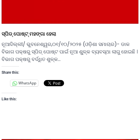
ସ୍ପିଡ୍ ପୋଷ୍ଟ୍ ମହଙ୍ଗା ହେଲା
ନୂଆଦିଲ୍ଲୀ/ ଭୁବନେଶ୍ୱର,୦୧/୧୦/୨୦୨୫ (ଓଡ଼ିଶା ସମାଚାର)- ଡାକ
ବିଭାଗ ପକ୍ଷରୁ ସ୍ପିଡ୍ ପୋଷ୍ଟ ପାଇଁ ନୂଆ ଶୁ୍ଳ୍କ ବ୍ୟବସ୍ଥା ଲାଗୁ ହୋଇଛି ।
ବିଭାଗ ପକ୍ଷରୁ ବର୍ଦ୍ଧିତ ଶୁଳ୍କ…
Share this:
WhatsApp
Like this: