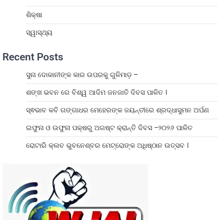
ଶିକ୍ଷା
ସ୍ୱାସ୍ଥ୍ୟ
Recent Posts
ସୁନା ଦୋକାନୀଙ୍କ କାର ଉପରକୁ ଗୁଳିମାଡ଼ –
ଶଙ୍ଖ ଭବନ ରେ ବିଶ୍ୱ ଆଦିମ ଜନଜାତି ଦିବସ ପାଳିତ ।
ସ୍ଵଭାବ କବି ଗଙ୍ଗାଧର ମେହେରଙ୍କ ଜୟନ୍ତୀରେ ଶ୍ରଦ୍ଧାସୁମନ ଅର୍ପଣ
ଇଫୁନା ଓ ଉଫୁନା ପକ୍ଷରୁ ଅଗଷ୍ଟ କ୍ରାନ୍ତି ଦିବସ -୨୦୨୬ ପାଳିତ
ରୋଟାରି କ୍ଲବ ଭୁବନେଶ୍ବର ମେଟ୍ରୋଙ୍କ ଅଧିଷ୍ଠାନ ଉତ୍ସବ ।