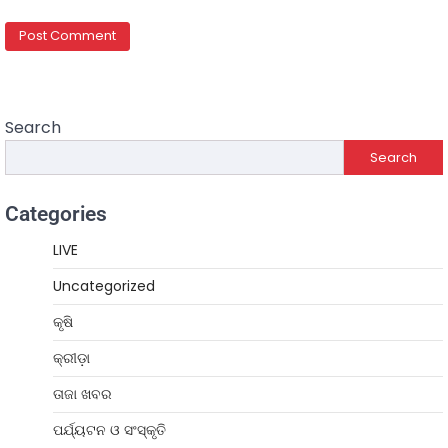
Search
Search
Categories
LIVE
Uncategorized
କୃଷି
କ୍ରୀଡ଼ା
ତାଜା ଖବର
ପର୍ଯ୍ୟଟନ ଓ ସଂସ୍କୃତି