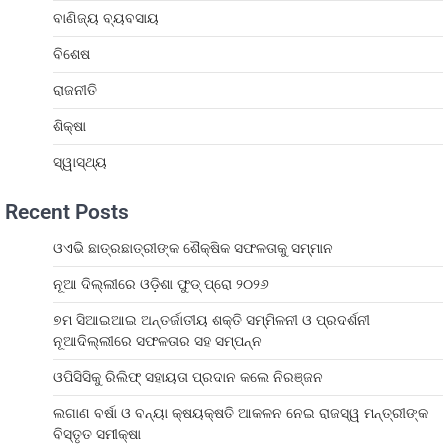
ବାଣିଜ୍ୟ ବ୍ୟବସାୟ
ବିଶେଷ
ରାଜନୀତି
ଶିକ୍ଷା
ସ୍ୱାସ୍ଥ୍ୟ
Recent Posts
ଓଏଭି ଛାତ୍ରଛାତ୍ରୀଙ୍କ ଶୈକ୍ଷିକ ସଫଳତାକୁ ସମ୍ମାନ
ନୂଆ ଦିଲ୍ଲୀରେ ଓଡ଼ିଶା ଫୁଡ୍ ପ୍ରୋ ୨୦୨୬
୭ମ ସିଆଇଆଇ ଅନ୍ତର୍ଜାତୀୟ ଶକ୍ତି ସମ୍ମିଳନୀ ଓ ପ୍ରଦର୍ଶନୀ
ନୂଆଦିଲ୍ଲୀରେ ସଫଳତାର ସହ ସମ୍ପନ୍ନ
ଓପିସିସିକୁ ରିଲିଫ୍ ସହାୟତା ପ୍ରଦାନ କଲେ ନିରଞ୍ଜନ
ଲଗାଣ ବର୍ଷା ଓ ବନ୍ୟା କ୍ଷୟକ୍ଷତି ଆକଳନ ନେଇ ରାଜସ୍ୱ ମନ୍ତ୍ରୀଙ୍କ
ବିସ୍ତୃତ ସମୀକ୍ଷା