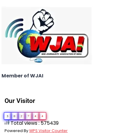
Member of WJAI
Our Visitor
3
0
2
7
4
4
Total views : 575439
Powered By
WPS Visitor Counter