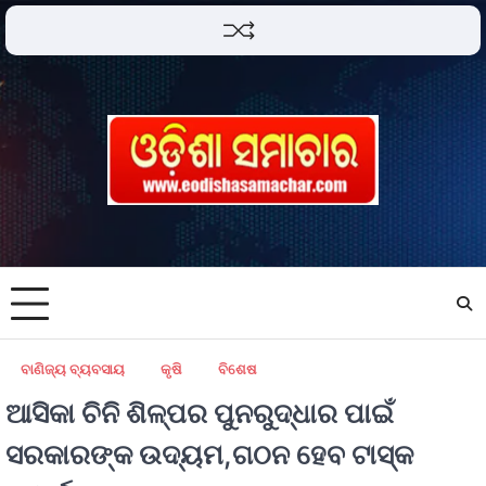
ବାଣିଜ୍ୟ ବ୍ୟବସାୟ
କୃଷି
ବିଶେଷ
ଆସିକା ଚିନି ଶିଳ୍ପର ପୁନରୁଦ୍ଧାର ପାଇଁ
ସରକାରଙ୍କ ଉଦ୍ୟମ,ଗଠନ ହେବ ଟାସ୍କ