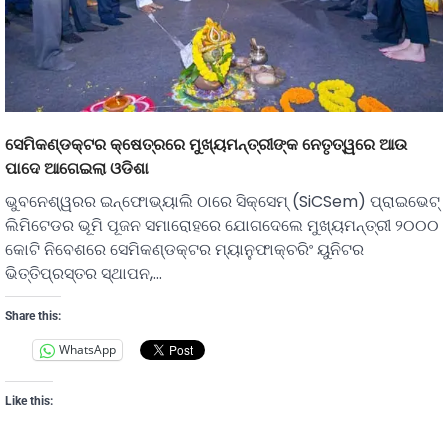
ସେମିକଣ୍ଡକ୍ଟର କ୍ଷେତ୍ରରେ ମୁଖ୍ୟମନ୍ତ୍ରୀଙ୍କ ନେତୃତ୍ୱରେ ଆଉ
ପାଦେ ଆଗେଇଲା ଓଡିଶା
ଭୁବନେଶ୍ୱରର ଇନ୍‌ଫୋଭ୍ୟାଲି ଠାରେ ସିକ୍‌ସେମ୍‌ (SiCSem) ପ୍ରାଇଭେଟ୍
ଲିମିଟେଡର ଭୂମି ପୂଜନ ସମାରୋହରେ ଯୋଗଦେଲେ ମୁଖ୍ୟମନ୍ତ୍ରୀ ୨୦୦୦
କୋଟି ନିବେଶରେ ସେମିକଣ୍ଡକ୍ଟର ମ୍ୟାନୁଫାକ୍ଚରିଂ ୟୁନିଟର
ଭିତ୍ତିପ୍ରସ୍ତର ସ୍ଥାପନ,…
Share this:
WhatsApp
Like this: