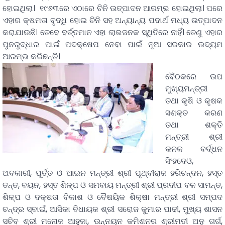
ହୋଇଥିଲା। ୧୯୬୩ରେ ଏଠାରେ ଚିନି ଉତ୍ପାଦନ ଆରମ୍ଭ ହୋଇଥିଲା। ପରେ
ଏହାର କ୍ଷମତା ବୃଦ୍ଧି ହୋଇ ଚିନି ସହ ଅନ୍ୟାନ୍ୟ ପଦାର୍ଥ ମଧ୍ୟ ଉତ୍ପାଦନ
କରାଯାଉଛି। ତେବେ ବର୍ତ୍ତମାନ ଏହା ଲାଭଜନକ ସ୍ଥିତିରେ ନାହିଁ। ତେଣୁ ଏହାର
ପୁନରୁଦ୍ଧାର ପାଇଁ ପଦକ୍ଷେପ ନେବା ପାଇଁ ନୂଆ ସରକାର ଉଦ୍ୟମ
ଆରମ୍ଭ କରିଛନ୍ତି।
ବୈଠକରେ ଉପ
ମୁଖ୍ୟମନ୍ତ୍ରୀ
ତଥା କୃଷି ଓ କୃଷକ
ସଶକ୍ତ କରଣ
ତଥା ଶକ୍ତି
ମନ୍ତ୍ରୀ ଶ୍ରୀ
କନକ ବର୍ଦ୍ଧନ
ସିଂହଦେଓ,
ଅବକାରୀ, ପୂର୍ତ୍ତ ଓ ଆଇନ ମନ୍ତ୍ରୀ ଶ୍ରୀ ପୃଥ୍ବୀରାଜ ହରିଚନ୍ଦନ, ହସ୍ତ
ତନ୍ତ, ବୟନ, ହସ୍ତ ଶିଳ୍ପ ଓ ସମବାୟ ମନ୍ତ୍ରୀ ଶ୍ରୀ ପ୍ରଦୀପ ବଳ ସାମନ୍ତ,
ଶିଳ୍ପ ଓ ଦକ୍ଷତା ବିକାଶ ଓ ବୈଷୟିକ ଶିକ୍ଷା ମନ୍ତ୍ରୀ ଶ୍ରୀ ସମ୍ପଦ
ଚନ୍ଦ୍ର ସ୍ବାଇଁ, ଆସିକା ବିଧାୟକ ଶ୍ରୀ ସରୋଜ କୁମାର ପାଢୀ, ମୁଖ୍ୟ ଶାସନ
ସଚିବ ଶ୍ରୀ ମନୋଜ ଆହୁଜା, ଉନ୍ନୟନ କମିଶନର ଶ୍ରୀମତୀ ଅନୁ ଗର୍ଗ,