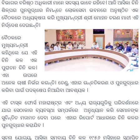
ବିଭାଗର ବରିଷ୍ଠ ଅଧିକାରୀ ମାନେ ସଦସ୍ୟ ଭାବେ ରହିବେ। ଆଜି ଆସିକା ଚିନି
ଶିଳ୍ପର ପୁନରୁଦ୍ଧାର ନିମନ୍ତେ ଲୋକସେବା ଭବନରେ ଅନୁଷ୍ଠିତ ଏକ
ବୈଠକରେ ଅଧ୍ୟକ୍ଷତା କରି ମୁଖ୍ୟମନ୍ତ୍ରୀ ଶ୍ରୀ ମୋହନ ଚରଣ ମାଝୀ ଏହି
ନିର୍ଦ୍ଦେଶ ଦେଇଛନ୍ତି।
ବୈଠକରେ
ମୁଖ୍ୟମନ୍ତ୍ରୀ
କହିଥିଲେ ଯେ ଏହି
ଚିନି କଳ ଏକ
ପୁରାତନ ଚିନି କଳ।
ଏହା ଉପରେ
ଅନେକ ଚାଷୀ ନିର୍ଭର କରନ୍ତି। ତେଣୁ, ଏହାର ଉନ୍ନତିକରଣ ଓ ପୁନରୁଦ୍ଧାର
କରିବା ପାଇଁ ପଦକ୍ଷେପ ନିଆଯିବା ଆବଶ୍ୟକ ।
ଏହି ଟାସ୍କ ଫୋର୍ସ ମହାରାଷ୍ଟ୍ର ଏବଂ ଅନ୍ୟ ରାଜ୍ୟଗୁଡିକୁ ପରିଦର୍ଶନରେ
ଯାଇ ସେଠାକାର ବ୍ୟବସ୍ଥା ସମ୍ପର୍କରେ ଅନୁଧ୍ୟାନ କରି ସେମାନଙ୍କ
ସୁଚିନ୍ତିତ ମତାମତ ଦେବା ପରେ ଏହାର ରିପୋର୍ଟ ଆଧାରରେ ଚିନି କଳର
ପୁନରୁଦ୍ଧାର କରାଯିବ ।
ସୂଚନା ଯୋଗ୍ୟ, ଆସିକା ସମବାୟ ଚିନି କଳ ୧୯୫୬ ମସିହାରେ ସ୍ଥାପିତ