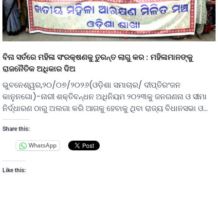
ବିନା ସର୍ତରେ ମହିଳା ସଂରକ୍ଷଣକୁ ତୁରନ୍ତ ଲାଗୁ କର : ମହିଳାମାନଙ୍କୁ
ରାଜନୈତିକ ଅଧିକାର ଦିଅ
ଭୁବନେଶ୍ୱର,୨୦/୦୭/୨୦୨୬(ଓଡ଼ିଶା ସମାଚାର/ ଦୀପ୍ତିରଂଜନ
କାନୁନଗୋ)-ନାରୀ ଶକ୍ତିବନ୍ଧନ ଅଧିନିୟମ ୨୦୨୩କୁ ଜନଗଣନା ଓ ସୀମା
ନିର୍ଦ୍ଧାରଣ ଠାରୁ ଅଲଗା କରି ଆଗକୁ ହେବାକୁ ଥିବା ରାଜ୍ୟ ବିଧାନସଭା ଓ…
Share this:
WhatsApp
Like this: