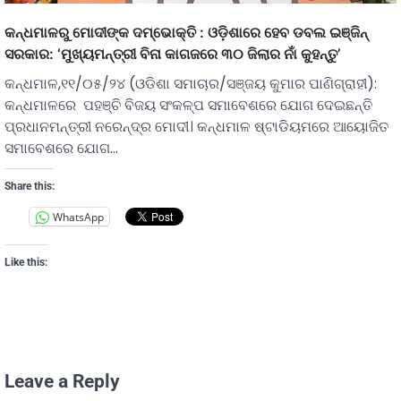
କନ୍ଧମାଳରୁ ମୋଦୀଙ୍କ ଦମ୍ଭୋକ୍ତି : ଓଡ଼ିଶାରେ ହେବ ଡବଲ ଇଞ୍ଜିନ୍‌‌
ସରକାର: ‘ମୁଖ୍ୟମନ୍ତ୍ରୀ ବିନା କାଗଜରେ ୩୦ ଜିଲାର ନାଁ କୁହନ୍ତୁ’
କନ୍ଧମାଳ,୧୧/୦୫/୨୪ (ଓଡିଶା ସମାଚାର/ସଞ୍ଜୟ କୁମାର ପାଣିଗ୍ରାହୀ):
କନ୍ଧମାଳରେ ପହଞ୍ଚି ବିଜୟ ସଂକଳ୍ପ ସମାବେଶରେ ଯୋଗ ଦେଇଛନ୍ତି
ପ୍ରଧାନମନ୍ତ୍ରୀ ନରେନ୍ଦ୍ର ମୋଦୀ। କନ୍ଧମାଳ ଷ୍ଟାଡିୟମରେ ଆୟୋଜିତ
ସମାବେଶରେ ଯୋଗ…
Share this:
WhatsApp
Like this:
Leave a Reply