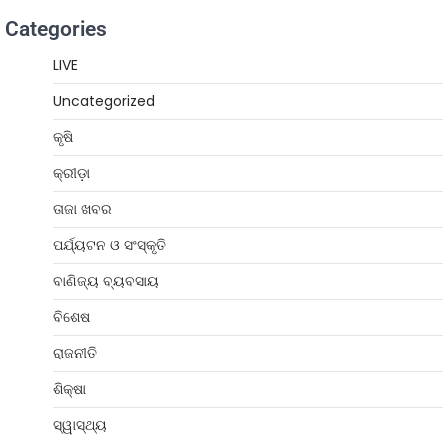
Categories
LIVE
Uncategorized
କୃଷି
କ୍ରୀଡ଼ା
ତାଜା ଖବର
ପର୍ଯ୍ୟଟନ ଓ ସଂସ୍କୃତି
ବାଣିଜ୍ୟ ବ୍ୟବସାୟ
ବିଶେଷ
ରାଜନୀତି
ଶିକ୍ଷା
ସ୍ୱାସ୍ଥ୍ୟ