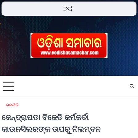
ରାଜନୀତି
କେନ୍ଦ୍ରାପଡା ବିଜେଡି କର୍ମକର୍ତା
କାଉନସିଲରଙ୍କ ଉପରୁ ନିଲମ୍ବନ