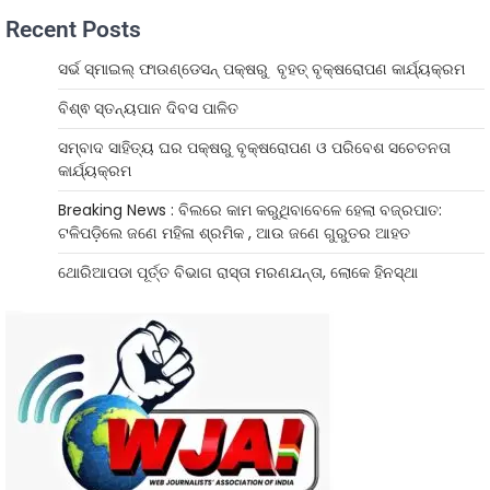
Recent Posts
ସର୍ଭ ସ୍ମାଇଲ୍ ଫାଉଣ୍ଡେସନ୍ ପକ୍ଷରୁ ବୃହତ୍ ବୃକ୍ଷରୋପଣ କାର୍ଯ୍ୟକ୍ରମ
ବିଶ୍ଵ ସ୍ତନ୍ୟପାନ ଦିବସ ପାଳିତ
ସମ୍ବାଦ ସାହିତ୍ୟ ଘର ପକ୍ଷରୁ ବୃକ୍ଷରୋପଣ ଓ ପରିବେଶ ସଚେତନତା
କାର୍ଯ୍ୟକ୍ରମ
Breaking News : ବିଲରେ କାମ କରୁଥିବାବେଳେ ହେଲା ବଜ୍ରପାତ:
ଟଳିପଡ଼ିଲେ ଜଣେ ମହିଳା ଶ୍ରମିକ , ଆଉ ଜଣେ ଗୁରୁତର ଆହତ
ଥୋରିଆପଡା ପୂର୍ତ୍ତ ବିଭାଗ ରାସ୍ତା ମରଣଯନ୍ତା, ଲୋକେ ହିନସ୍ଥା