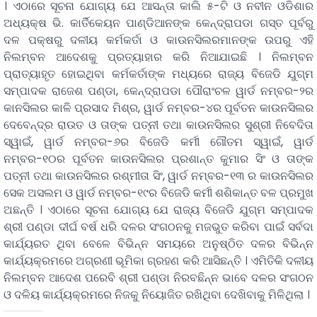
। ଏଠାରେ ସୂଚନା ଯୋଗ୍ୟ ଯେ ଆସନ୍ତା କାଲି ୫-ଟି ଓ ନବୀନ ଓଡିଶାର
ଅଧ୍ୟକ୍ଷ ଭି. କାର୍ତିକେୟନ ପାଣ୍ଡିଆନଙ୍କ କେନ୍ଦ୍ରାପଡା ଗସ୍ତ ପୂର୍ବରୁ
ଦଳ ପକ୍ଷରୁ ଦଳୀୟ କର୍ମକର୍ତା ଓ କାଉନସିଲରମାନଙ୍କ ଉପରୁ ଏହି
ନିଲମ୍ବନ ଆଦେଶକୁ ପ୍ରତ୍ୟାହାର କରି ନିଆଯାଇଛି । ନିଲମ୍ବନ
ପ୍ରାତ୍ୟାହୃତ ହୋଇଥିବା କର୍ମକର୍ତାଙ୍କ ମଧ୍ୟରେ ରାଜ୍ୟ ବିଜେଡି ଯୁଗ୍ମ
ସମ୍ପାଦକ ରାଜେଶ ପଣ୍ଡା, କେନ୍ଦ୍ରାପଡା ପୌରାଂଚଳ ୱାର୍ଡ ନମ୍ବର-୨ର
କାନସିଲର କାଳି ପ୍ରସାଦ ମିଶ୍ର, ୱାର୍ଡ ନମ୍ବର-୪ର ପୂର୍ବତନ କାଉନସିଲର
ଦେବେନ୍ଦ୍ର ରାଉତ ଓ ତାଙ୍କ ପତ୍ନୀ ତଥା କାଉନସିଲର ସୁଶ୍ରୀ ନିବେଦିତା
ସ୍ୱାଇଁ, ୱାର୍ଡ ନମ୍ବର-୬ର ବିଜେଡି କର୍ମୀ ଗୌତମ ସ୍ୱାଇଁ, ୱାର୍ଡ
ନମ୍ବର-୧୦ର ପୂର୍ବତନ କାଉନସିଲର ପ୍ରଶାନ୍ତ କୁମାର ସିଂ ଓ ତାଙ୍କ
ପତ୍ନୀ ତଥା କାଉନସିଲର ରଶ୍ମୀତା ସିଂ, ୱାର୍ଡ ନମ୍ବର-୧୩ ର କାଉନସିଲର
ସେକ ଅସଲମ ଓ ୱାର୍ଡ ନମ୍ବର-୧୯ର ବିଜେଡି କର୍ମୀ ଶଶିକାନ୍ତ ବଳ ପ୍ରମୁଖ
ଅଛନ୍ତି । ଏଠାରେ ସୂଚନା ଯୋଗ୍ୟ ଯେ ରାଜ୍ୟ ବିଜେଡି ଯୁଗ୍ମ ସମ୍ପାଦକ
ଶ୍ରୀ ପଣ୍ଡା ଦୀର୍ଘ ବର୍ଷ ଧରି ଦଳର ସଂଗଠନକୁ ମଜଭୁତ କରିବା ପାଇଁ ସର୍ବଦା
କାର୍ଯ୍ୟରତ ଥିବା ବେଳେ ବିଭିନ୍ନ ସମୟରେ ଅନୁଷ୍ଠିତ ଦଳର ବିଭିନ୍ନ
କାର୍ଯ୍ୟକ୍ରମରେ ଅଗ୍ରଣୀ ଭୂମିକା ଗ୍ରହଣ କରି ଆସିଛନ୍ତି । ଏମିତିକି ଦଳୀୟ
ନିଲମ୍ବନ ଆଦେଶ ପରେବି ଶ୍ରୀ ପଣ୍ଡା ନିରବଛିନ୍ନ ଭାବେ ଦଳର ସଂଗଠନ
ଓ ଦଳିୟ କାର୍ଯ୍ୟକ୍ରମରେ ନିଜକୁ ନିୟୋଜିତ ରଖିଥିବା ଦେଖିବାକୁ ମିଳିଥିଲା ।