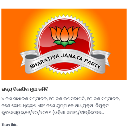
ରାଜ୍ୟ ବିଜେପିର ନୂଆ କମିଟି
୪ ଜଣ ସାଧାରଣ ସମ୍ପାଦକ, ୧୦ ଜଣ ଉପସଭାପତି, ୧୦ ଜଣ ସମ୍ପାଦକ,
ଜଣେ କୋଷାଧ୍ୟକ୍ଷ ଏବଂ ଜଣେ ଯୁଗ୍ମ କୋଷାଧ୍ୟକ୍ଷ ନିଯୁକ୍ତ
ଭୁବନେଶ୍ୱର,୧୬/୧୦/୨୦୨୫ (ଓଡ଼ିଶା ସମାଚା/ଦୀପ୍ତିରଂଜନ…
Share this: