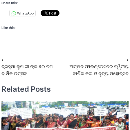
Share this:
WhatsApp
Like this:
⟵
⟶
ବ୍ରହ୍ମା କୁମାରୀ ଙ୍କ ୫୦ ତମ
ଆତ୍ମନ ଫାଉଣ୍ଡେସନର ଦ୍ୱିତୀୟ
ବାର୍ଷିକ ଉତ୍ସବ
ବାର୍ଷିକ କଳା ଓ ନୃତ୍ୟ ମହୋତ୍ସବ
Related Posts