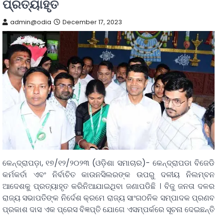
ପ୍ରତ୍ୟାହୃତ
admin@odia
December 17, 2023
କେନ୍ଦ୍ରାପଡ଼ା, ୧୭/୧୨/୨୦୨୩ (ଓଡ଼ିଶା ସମାଚାର)- କେନ୍ଦ୍ରାପଡା ବିଜେଡି
କର୍ମକର୍ତା ଏବଂ ନିର୍ବାଚିତ କାଉନସିଲରଙ୍କ ଉପରୁ ଦଳୀୟ ନିଲମ୍ବନ
ଆଦେଶକୁ ପ୍ରତ୍ୟାହୃତ କରିନିଆଯାଇଥିବା ଜଣାପଡିଛି । ବିଜୁ ଜନତା ଦଳର
ରାଜ୍ୟ ସଭାପତିଙ୍କ ନିର୍ଦେଶ କ୍ରମେ ରାଜ୍ୟ ସାଂଗଠନିକ ସମ୍ପାଦକ ପ୍ରଣବ
ପ୍ରକାଶ ଦାସ ଏକ ପ୍ରେସ ବିଜ୍ଞପ୍ତି ଯୋଗେ ଏସମ୍ପର୍କରେ ସୂଚନା ଦେଇଛନ୍ତି