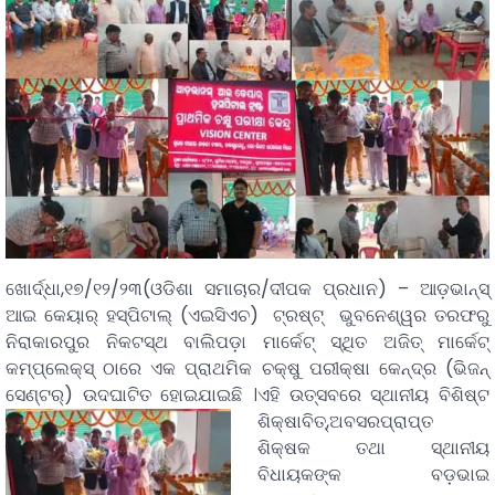
ଖୋର୍ଦ୍ଧା,୧୭/୧୨/୨୩(ଓଡିଶା ସମାଚାର/ଦୀପକ ପ୍ରଧାନ) – ଆଡ଼ଭାନ୍ସ୍
ଆଇ କେୟାର୍ ହସ୍ପିଟାଲ୍ (ଏଇସିଏଚ) ଟ୍ରଷ୍ଟ୍ ଭୁବନେଶ୍ୱର ତରଫରୁ
ନିରାକାରପୁର ନିକଟସ୍ଥ ବାଲିପଡ଼ା ମାର୍କେଟ୍ ସ୍ଥିତ ଅଜିତ୍ ମାର୍କେଟ୍
କମ୍ପ୍ଲେକ୍ସ୍ ଠାରେ ଏକ ପ୍ରାଥମିକ ଚକ୍ଷୁ ପରୀକ୍ଷା କେନ୍ଦ୍ର (ଭିଜନ୍
ସେଣ୍ଟର୍) ଉଦଘାଟିତ ହୋଇଯାଇଛି ।
ଏହି ଉତ୍ସବରେ ସ୍ଥାନୀୟ ବିଶିଷ୍ଟ
ଶିକ୍ଷାବିତ୍,ଅବସରପ୍ରାପ୍ତ
ଶିକ୍ଷକ ତଥା ସ୍ଥାନୀୟ
ବିଧାୟକଙ୍କ ବଡ଼ଭାଇ