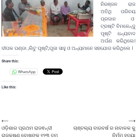
ନିରଞ୍ଜନ ରାଜ
ଅତିଥି ପରିଚୟ
ପ୍ରଦାନ ଓ
ଟ୍ରଷ୍ଟି ବିମଳେନ୍ଦୁ
ପୃଷ୍ଟି ଧନ୍ୟବାଦ
ଅର୍ପଣ କରିଥିଲେ।
ଦୀପକ ପଣ୍ଡା ,ଲିଟୁ ପୃଷ୍ଟି,ପୂଜା ସାହୁ ଓ ଅନ୍ୟମାନେ ସହଯୋଗ କରିଥିଲେ ।
Share this:
WhatsApp
Like this:
⟵
⟶
ଓଡ଼ିଶାର ପ୍ରଥମ ରାଜଵନ୍ଦୀ
ଚାଞ୍ଚଲ୍ୟ ବାରବର୍ଷ ର ନାବାଳକ କୁ
ରାଜକୃଷ୍ଣ ବୋଷଙ୍କ ୧୨୩ ତମ
ନିର୍ମମ ହତ୍ୟା