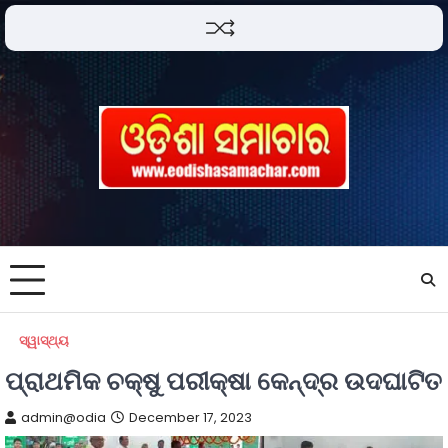
ସ୍ୱାସ୍ଥ୍ୟ
ପ୍ରାଥମିକ ଚକ୍ଷୁ ପରୀକ୍ଷା କେନ୍ଦ୍ର ଉଦଘାଟିତ
admin@odia
December 17, 2023