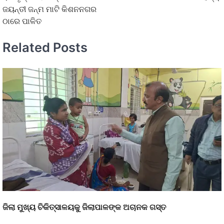
ଜୟନ୍ତୀ ଜନ୍ମ ମାଟି କିଶନନଗର
ଠାରେ ପାଳିତ
Related Posts
ଜିଲା ମୁଖ୍ୟ ଚିକିତ୍ସାଳୟକୁ ଜିଲାପାଳଙ୍କ ଅଚାନକ ଗସ୍ତ
…