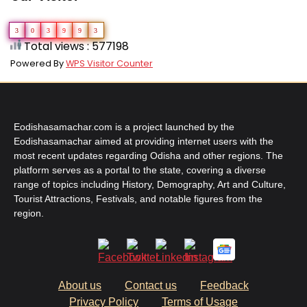
3
0
3
9
9
3
Total views : 577198
Powered By
WPS Visitor Counter
Eodishasamachar.com is a project launched by the
Eodishasamachar aimed at providing internet users with the
most recent updates regarding Odisha and other regions. The
platform serves as a portal to the state, covering a diverse
range of topics including History, Demography, Art and Culture,
Tourist Attractions, Festivals, and notable figures from the
region.
About us
Contact us
Feedback
Privacy Policy
Terms of Usage