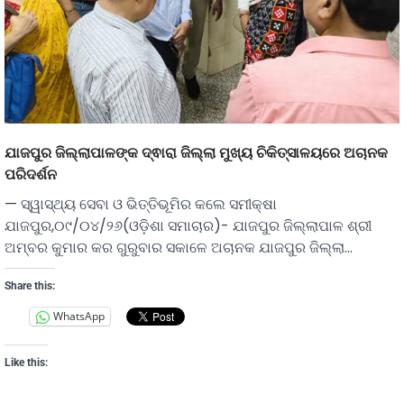
ଯାଜପୁର ଜିଲ୍ଲାପାଳଙ୍କ ଦ୍ଵାରା ଜିଲ୍ଲା ମୁଖ୍ୟ ଚିକିତ୍ସାଳୟରେ ଅଚାନକ
ପରିଦର୍ଶନ
— ସ୍ୱାସ୍ଥ୍ୟ ସେବା ଓ ଭିତ୍ତିଭୂମିର କଲେ ସମୀକ୍ଷା
ଯାଜପୁର,୦୯/୦୪/୨୬(ଓଡ଼ିଶା ସମାଚାର)- ଯାଜପୁର ଜିଲ୍ଲାପାଳ ଶ୍ରୀ
ଅମ୍ବର କୁମାର କର ଗୁରୁବାର ସକାଳେ ଅଚାନକ ଯାଜପୁର ଜିଲ୍ଲା…
Share this:
WhatsApp
Like this: