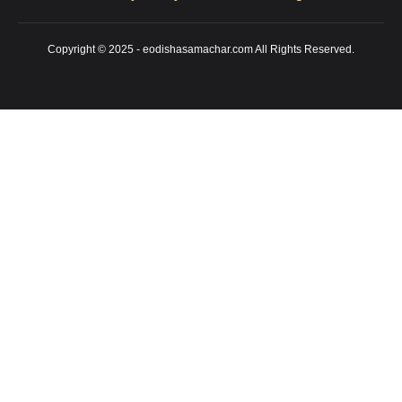
Copyright © 2025 - eodishasamachar.com All Rights Reserved.