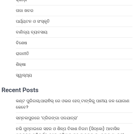
ତାଜା ଖବର
ପର୍ଯ୍ୟଟନ ଓ ସଂସ୍କୃତି
ବାଣିଜ୍ୟ ବ୍ୟବସାୟ
ବିଶେଷ
ରାଜନୀତି
ଶିକ୍ଷା
ସ୍ୱାସ୍ଥ୍ୟ
Recent Posts
କଣ୍ଟ ପୁରିଗଲା,ପାରାଵିଲ୍ ରେ ଓଭର ହେଡ୍ ଟାଙ୍କିରୁ ପାନୀୟ ଜଳ ଯୋଗାଣ
କେବେ?
ସମ୍ବଲପୁରରେ ‘ତ୍ରିରଙ୍ଗା ପଦଯାତ୍ରା’
ନଭି ମୁମ୍ବାଇରେ ସହର ଓ ଶିଳ୍ପ ବିକାଶ ନିଗମ (ସିଡ୍‌କୋ) ଆବାସିକ