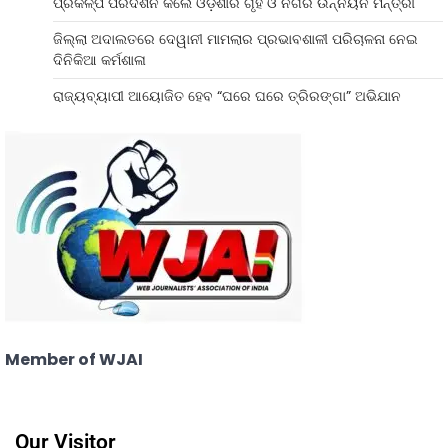
ପ୍ରକଳ୍ପ ପରିଦର୍ଶନ କଲେ ଓଡ଼ିଶାର ଗୃହ ଓ ନଗର ଉନ୍ନୟନ ମନ୍ତ୍ରୀ
ଜିଲ୍ଲା ଅଦାଲତରେ ଦେୱାନୀ ମାମଲାର ପ୍ରଭାବଶାଳୀ ପରିଚାଳନା ନେଇ
ଦିନିକିଆ କର୍ମଶାଳା
ରାଜ୍ୟବ୍ୟାପୀ ଆୟୋଜିତ ହେବ “ଘରେ ଘରେ ତ୍ରିରଙ୍ଗା” ଅଭିଯାନ
Member of WJAI
Our Visitor