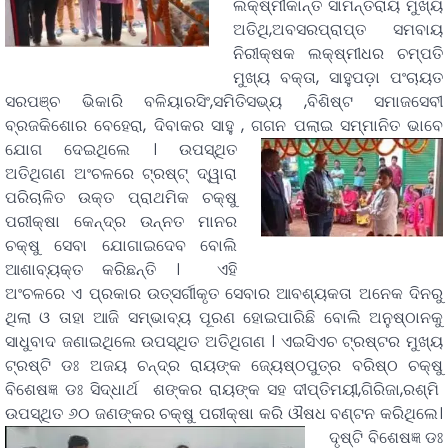
ଲକ୍ଷ୍ମୀକାନ୍ତ ସାମନ୍ତରାୟ ମୁଖ୍ୟ
ଅତିଥି,ଅବସରପ୍ରାପ୍ତ ସମବାୟ
ନିରୀକ୍ଷକ ଲକ୍ଷ୍ମୀଧର ଚମ୍ପତି
ମୁଖ୍ୟ ବକ୍ତା, ସାହୁପଡ଼ା ପଂଚାୟତ
ସରପଞ୍ଚ ଭିକାରି ବଳିୟାରସିଂ,ସମିତିସଭ୍ୟ ,ବିଶିଷ୍ଟ ସମାଜସେବୀ
ବ୍ରଜକିଶୋର ବେହେରା, ଦିବାକର ସାହୁ , ଗଗନ ପଲାଇ ସମ୍ମାନିତ ଭାବେ
ଯୋଗ ଦେଇଥିଲେ ।
ଉପସ୍ଥିତ
ଅତିଥିଗଣ ଅଂଚଳରେ ଟ୍ରଷ୍ଟ୍ ଦ୍ୱାରା
ପରିଚାଳିତ ଉକ୍ତ ପ୍ରାଥମିକ ଚକ୍ଷୁ
ପରୀକ୍ଷା କେନ୍ଦ୍ର ଉନ୍ନତ ମାନର
ଚକ୍ଷୁ ସେବା ଯୋଗାଇଦେବ ବୋଲି
ଆଶାବ୍ୟକ୍ତ କରିଛନ୍ତି । ଏହି
ଅଂଚଳରେ ଏ ପ୍ରକାର ଉତ୍ସର୍ଗୀକୃତ ସେବାର ଆବଶ୍ୟକତା ଅନେକ ଦିନରୁ
ଥିଲା ଓ ତାହା ଆଜି ସମ୍ଭାବ୍ୟ ପୂରଣ ହୋଇପାରିଛି ବୋଲି ଅନୁଷ୍ଠାନକୁ
ସାଧୁବାଦ ଜଣାଇଥିଲେ ଉପସ୍ଥିତ ଅତିଥିଗଣ । ଏଇସିଏଚ ଟ୍ରଷ୍ଟର ମୁଖ୍ୟ
ଟ୍ରଷ୍ଟି ଡଃ ଅଜୟ ଚନ୍ଦ୍ର ରାୟଙ୍କ ଜ୍ୟେଷ୍ଠପୁତ୍ର ବରିଷ୍ଠ ଚକ୍ଷୁ
ବିଶେଷଜ୍ଞ ଡଃ ସିଦ୍ଧାର୍ଥ ଶଙ୍କର ରାୟଙ୍କ ସହ ଦୀପ୍ତିମୟୀ,ଗିରିଜା,ରଶ୍ମି
ଉପସ୍ଥିତ ୬୦ ଜଣଙ୍କର ଚକ୍ଷୁ ପରୀକ୍ଷା
କରି ଔଷଧ ବଣ୍ଟନ କରିଥିଲେ।
ଦୃଷ୍ଟି ବିଶେଷଜ୍ଞ ଡଃ