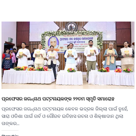
ପ୍ରଫେସର ଜଗନ୍ନାଥ ପଟ୍ଟନାୟକଙ୍କ ୨୨ତମ ସ୍ମୃତି ସମାରୋହ
ପ୍ରଫେସର ଜଗନ୍ନାଥ ପଟ୍ଟନାୟକ କେବଳ ଭଦ୍ରକ ଜିଲ୍ଲା ପାଇଁ ନୁହେଁ,
ସାରା ଓଡିଶା ପାଇଁ ଗର୍ବ ଓ ଗୌରବ ଇତିହାସ ରଚନା ଓ ଶିକ୍ଷାଦାନ ଥିଲା
ତାଙ୍କର…