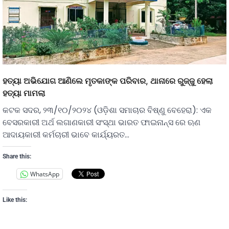
ହତ୍ୟା ଅଭିଯୋଗ ଆଣିଲେ ମୃତକାଙ୍କ ପରିବାର, ଥାନାରେ ରୁଜ୍ଜୁ ହେଲା
ହତ୍ୟା ମାମଲା
କଟକ ସଦର, ୨୩/୧୦/୨୦୨୪ (ଓଡ଼ିଶା ସମାଚାର ବିଷ୍ଣୁ ବେହେରା): ଏକ
ବେସରକାରୀ ଅର୍ଥ ଲଗାଣକାରୀ ସଂସ୍ଥା ଭାରତ ଫାଇନାନ୍ସ ରେ ଋଣ
ଆଦାୟକାରୀ କର୍ମଚାରୀ ଭାବେ କାର୍ଯ୍ୟରତ…
Share this:
WhatsApp
Like this: