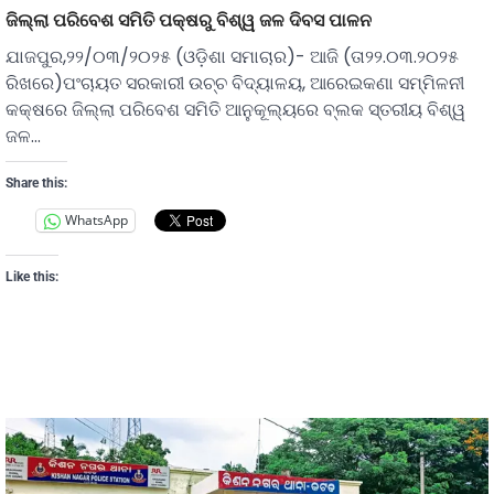
ଜିଲ୍ଲା ପରିବେଶ ସମିତି ପକ୍ଷରୁ ବିଶ୍ୱ ଜଳ ଦିବସ ପାଳନ
ଯାଜପୁର,୨୨/୦୩/୨୦୨୫ (ଓଡ଼ିଶା ସମାଚାର)- ଆଜି (ତା୨୨.୦୩.୨୦୨୫
ରିଖରେ)ପଂଚାୟତ ସରକାରୀ ଉଚ୍ଚ ବିଦ୍ୟାଳୟ, ଆରେଇକଣା ସମ୍ମିଳନୀ
କକ୍ଷରେ ଜିଲ୍ଲା ପରିବେଶ ସମିତି ଆନୁକୂଲ୍ୟରେ ବ୍ଲକ ସ୍ତରୀୟ ବିଶ୍ୱ
ଜଳ…
Share this:
WhatsApp
Like this: