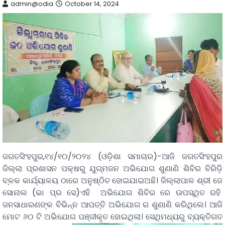
admin@odia
October 14, 2024
ଜଗତସିଂହପୁର,୧୪/୧୦/୨୦୨୪ (ଓଡ଼ିଶା ସମାଚାର)-ଆଜି ଜଗତସିଂହପୁର
ଜିଲ୍ଲା ପ୍ରଶାସନ ପକ୍ଷରୁ ଯୁଗ୍ମଜନ ଅଭିଯୋଗ ଶୁଣାଣି ଶିବିର ବିରିଡ଼ି
ବ୍ଳକ କାର୍ଯ୍ୟାଳୟ ଠାରେ ଅନୁଷ୍ଠିତ ହୋଇଯାଇଅଛି। ଜିଲ୍ଲାପାଳ ଶ୍ରୀ ଜେ
ସୋନାଲ (ଭା ପ୍ର ସେ)ଏହି ଅଭିଯୋଗ ଶିବିର ରେ ଉପସ୍ଥିତ ରହି
ଜନସାଧାରଣଙ୍କ ବିଭିନ୍ନ ଆପତ୍ତି ଅଭିଯୋଗ ର ଶୁଣାଣି କରିଥିଲେ। ଆଜି
ମୋଟ ୬୦ ଟି ଅଭିଯୋଗ ପଞ୍ଜୀକୃତ ହୋଇଥିଲା।
ସେଥିମଧ୍ୟରୁ ବ୍ୟକ୍ତିଗତ