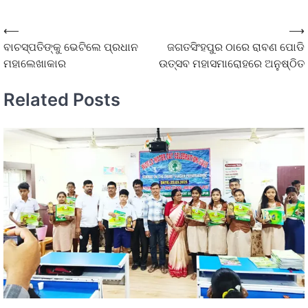
⟵
⟶
ବାଚସ୍ପତିଙ୍କୁ ଭେଟିଲେ ପ୍ରଧାନ
ଜଗତସିଂହପୁର ଠାରେ ରାବଣ ପୋଡି
ମହାଲେଖାକାର
ଉତ୍ସବ ମହାସମାରୋହରେ ଅନୁଷ୍ଠିତ
Related Posts