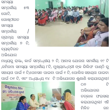
ସମସ୍ୟା
ସମ୍ପର୍କୀୟ ୫୩
ଗୋଟି,
ଗୋଷ୍ଠୀଗତ
ସମସ୍ୟା
ସମ୍ପର୍କୀୟ /
ଗ୍ରାମ୍ୟ ସମସ୍ୟା
ସମ୍ପର୍କୀୟ ୭ ଟି,
ବ୍ୟକ୍ତିଗତ
ଅଭିଯୋଗ
ମଧ୍ୟରୁ ରାସନ୍ କାର୍ଡ ସମ୍ବନ୍ଧୀୟ ୨ ଟି, ଆବାସ ଯୋଜନା ସମର୍କୀୟ ୧୯ ଟି
,ଜମିଜମା ସମସ୍ୟା ସମ୍ପର୍କୀୟ ୮ଟି, ମୁଖ୍ୟମନ୍ତ୍ରୀ ଙ୍କ ରିଲିଫ ପାଣ୍ଠି ରୁ
ସହାୟତା ପାଇଁ ୧ ଟି,ପେନସନ ପାଇବା ପାଇଁ ୧ ଟି, ପୋଲିସ ସହାୟତା ପାଇବା
ପାଇଁ ୦୧ ଟି, ଏବଂ ଅନ୍ୟାନ୍ୟ ୧୪ ଟି ଅଭିଯୋଗର ଶୁଣାଣି କରାଯାଇଥିଲା।
୦୭ ଟି
ଅଭିଯୋଗର
ତତ୍କାଳ ଫଇସଲା
କରାଯାଇଥିଲା। ଏହି
ମିଳିତ ଜନ