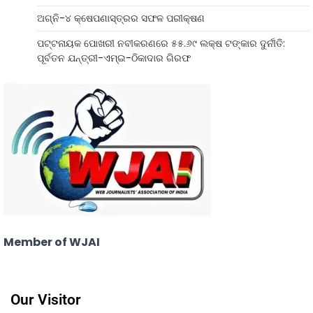
ଅଗ୍ନି-୪ କ୍ଷେପଣାସ୍ତ୍ରର ସଫଳ ପରୀକ୍ଷଣ
ପଟ୍ଟନାୟକ ପୋଖରୀ ନବୀକରଣରେ ୫୫.୬୯ ଲକ୍ଷ ଟଙ୍କାର ଦୁର୍ନୀତି:
ପୂର୍ବତନ ଯନ୍ତ୍ରୀ-ଏମ୍‌ଇ-ଠିକାଦାର ଗିରଫ
Member of WJAI
Our Visitor