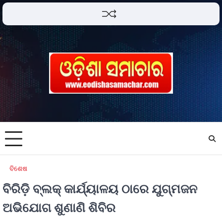
ବିଶେଷ
ବିରିଡ଼ି ବ୍ଲକ୍ କାର୍ଯ୍ୟାଳୟ ଠାରେ ଯୁଗ୍ମଜନ
ଅଭିଯୋଗ ଶୁଣାଣି ଶିବିର