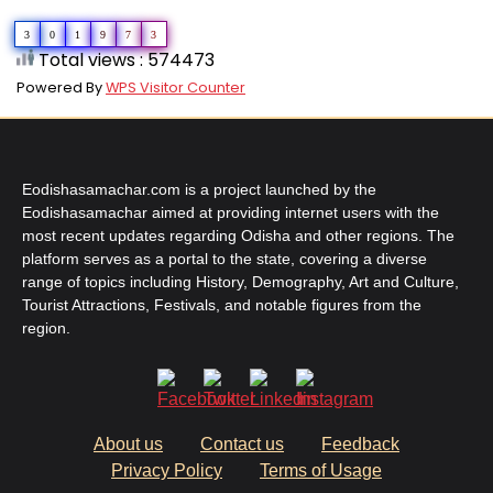
3
0
1
9
7
3
Total views : 574473
Powered By
WPS Visitor Counter
Eodishasamachar.com is a project launched by the
Eodishasamachar aimed at providing internet users with the
most recent updates regarding Odisha and other regions. The
platform serves as a portal to the state, covering a diverse
range of topics including History, Demography, Art and Culture,
Tourist Attractions, Festivals, and notable figures from the
region.
About us
Contact us
Feedback
Privacy Policy
Terms of Usage