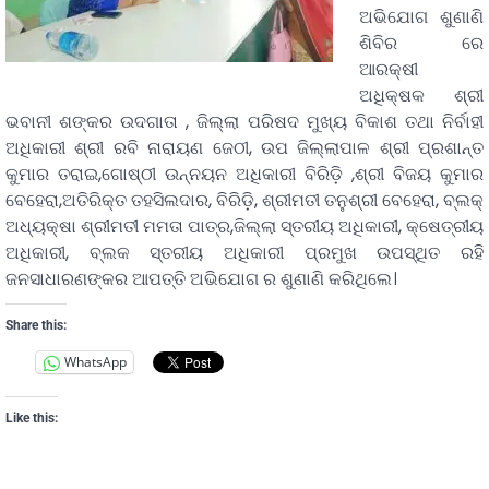
ଅଭିଯୋଗ ଶୁଣାଣି
ଶିବିର ରେ
ଆରକ୍ଷୀ
ଅଧିକ୍ଷକ ଶ୍ରୀ
ଭବାନୀ ଶଙ୍କର ଉଦଗାତା , ଜିଲ୍ଲା ପରିଷଦ ମୁଖ୍ୟ ବିକାଶ ତଥା ନିର୍ବାହୀ
ଅଧିକାରୀ ଶ୍ରୀ ରବି ନାରାୟଣ ଜେଠୀ, ଉପ ଜିଲ୍ଲାପାଳ ଶ୍ରୀ ପ୍ରଶାନ୍ତ
କୁମାର ତରାଇ,ଗୋଷ୍ଠୀ ଉନ୍ନୟନ ଅଧିକାରୀ ବିରିଡ଼ି ,ଶ୍ରୀ ବିଜୟ କୁମାର
ବେହେରା,ଅତିରିକ୍ତ ତହସିଲଦାର, ବିରିଡ଼ି, ଶ୍ରୀମତୀ ତନୁଶ୍ରୀ ବେହେରା, ବ୍ଲକ୍
ଅଧ୍ୟକ୍ଷା ଶ୍ରୀମତୀ ମମତା ପାତ୍ର,ଜିଲ୍ଲା ସ୍ତରୀୟ ଅଧିକାରୀ, କ୍ଷେତ୍ରୀୟ
ଅଧିକାରୀ, ବ୍ଲକ ସ୍ତରୀୟ ଅଧିକାରୀ ପ୍ରମୁଖ ଉପସ୍ଥିତ ରହି
ଜନସାଧାରଣଙ୍କର ଆପତ୍ତି ଅଭିଯୋଗ ର ଶୁଣାଣି କରିଥିଲେ।
Share this:
WhatsApp
Like this: