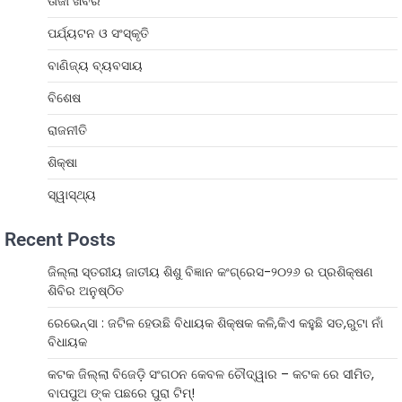
ତାଜା ଖବର
ପର୍ଯ୍ୟଟନ ଓ ସଂସ୍କୃତି
ବାଣିଜ୍ୟ ବ୍ୟବସାୟ
ବିଶେଷ
ରାଜନୀତି
ଶିକ୍ଷା
ସ୍ୱାସ୍ଥ୍ୟ
Recent Posts
ଜିଲ୍ଲା ସ୍ତରୀୟ ଜାତୀୟ ଶିଶୁ ବିଜ୍ଞାନ କଂଗ୍ରେସ-୨୦୨୬ ର ପ୍ରଶିକ୍ଷଣ
ଶିବିର ଅନୁଷ୍ଠିତ
ରେଭେନ୍ସା : ଜଟିଳ ହେଉଛି ବିଧାୟକ ଶିକ୍ଷକ କଳି,କିଏ କହୁଛି ସତ,ରୁଟା ନାଁ
ବିଧାୟକ
କଟକ ଜିଲ୍ଲା ବିଜେଡ଼ି ସଂଗଠନ କେବଳ ଚୌଦ୍ୱାର – କଟକ ରେ ସୀମିତ,
ବାପପୁଅ ଙ୍କ ପଛରେ ପୁରା ଟିମ୍!