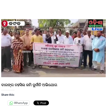
ବାରଙ୍ଗ ତହସିଲ ଜମି ଦୁର୍ନୀତି ଅଭିଯୋଗ
Share this:
WhatsApp