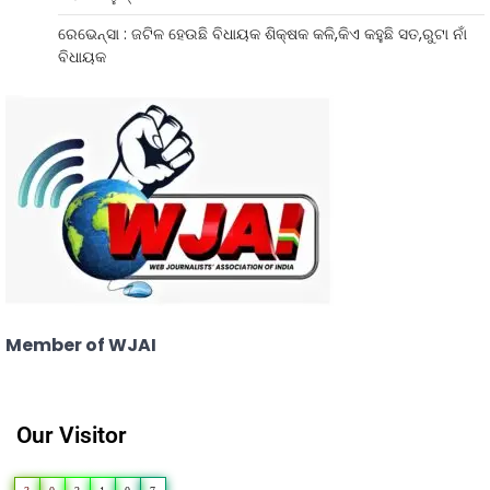
ରେଭେନ୍ସା : ଜଟିଳ ହେଉଛି ବିଧାୟକ ଶିକ୍ଷକ କଳି,କିଏ କହୁଛି ସତ,ରୁଟା ନାଁ
ବିଧାୟକ
Member of WJAI
Our Visitor