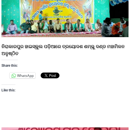
ନିରାକାରପୁର ହାଇସ୍କୁଲ ପଡ଼ିଆରେ ତ୍ରୟୋଦଶ ଶମ୍ଭୁ ଦଣ୍ଡ ମହାମିଳନ
ଅନୁଷ୍ଠିତ
Share this:
WhatsApp
Like this: