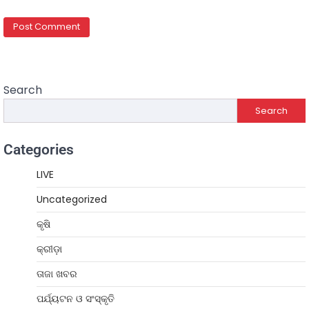
Search
Search
Categories
LIVE
Uncategorized
କୃଷି
କ୍ରୀଡ଼ା
ତାଜା ଖବର
ପର୍ଯ୍ୟଟନ ଓ ସଂସ୍କୃତି