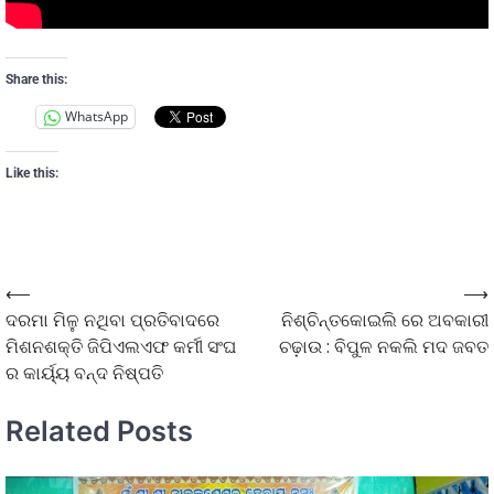
Share this:
WhatsApp
Like this:
⟵
⟶
ଦରମା ମିଳୁ ନଥିବା ପ୍ରତିବାଦରେ
ନିଶ୍ଚିନ୍ତକୋଇଲି ରେ ଅବକାରୀ
ମିଶନଶକ୍ତି ଜିପିଏଲଏଫ କର୍ମୀ ସଂଘ
ଚଢ଼ାଉ : ବିପୁଳ ନକଲି ମଦ ଜବତ
ର କାର୍ୟ୍ୟ ବନ୍ଦ ନିଷ୍ପତି
Related Posts