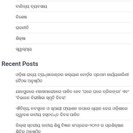
ବାଣିଜ୍ୟ ବ୍ୟବସାୟ
ବିଶେଷ
ରାଜନୀତି
ଶିକ୍ଷା
ସ୍ୱାସ୍ଥ୍ୟ
Recent Posts
ଓଡ଼ିଶା ରାଜ୍ୟ ଟ୍ରାନ୍ସଜେଣ୍ଡର କଲ୍ୟାଣ ବୋର୍ଡ଼ର ପ୍ରଥମ କାର୍ଯ୍ୟକାରିଣୀ
ବୈଠକ ଅନୁଷ୍ଠିତ
ଯାଜପୁରରେ ମହାସମାରୋହରେ ପାଳିତ ହେବ ‘ଘରେ ଘରେ ତ୍ରିରଙ୍ଗା’ ଏବଂ
‘ବିଭାଜନ ବିଭୀଷିକା ସ୍ମୃତି ଦିବସ’:
ଐତିହ୍ୟ, ନବସୃଜନ ଓ ସ୍ଥାୟୀ ଫ୍ୟାଶନ ଉପରେ ଧ୍ୟାନ ଦେଇ ଓଡ଼ିଶାରେ
ଦ୍ୱାଦଶ ଜାତୀୟ ହସ୍ତତନ୍ତ ଦିବସ ପାଳିତ
ଜିଲ୍ଲା ସ୍ତରୀୟ ଜାତୀୟ ଶିଶୁ ବିଜ୍ଞାନ କଂଗ୍ରେସ-୨୦୨୬ ର ପ୍ରଶିକ୍ଷଣ
ଶିବିର ଅନୁଷ୍ଠିତ