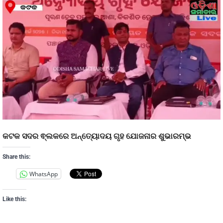
କଟକ ସଦର ଵ୍ଲକରେ ଅନ୍ତ୍ୟୋଦୟ ଗୃହ ଯୋଜନାର ଶୁଭାରମ୍ଭ
Share this:
WhatsApp
Like this: