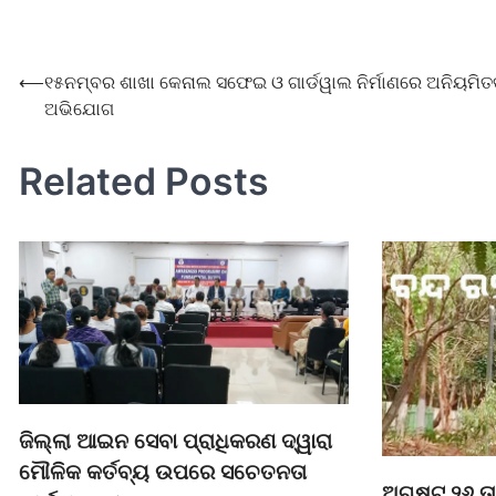
⟵
୧୫ନମ୍ବର ଶାଖା କେନାଲ ସଫେଇ ଓ ଗାର୍ଡୱାଲ ନିର୍ମାଣରେ ଅନିୟମିତ
ଅଭିଯୋଗ
Related Posts
ଜିଲ୍ଲା ଆଇନ ସେବା ପ୍ରାଧିକରଣ ଦ୍ୱାରା
ମୌଳିକ କର୍ତବ୍ୟ ଉପରେ ସଚେତନତା
ଅଗଷ୍ଟ ୨୬ ତ