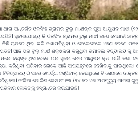
 ଥାନା ଅନ୍ତର୍ଗତ ଓଳସିଂହ ଗ୍ରାମର ଟୁଲୁ ମାଝୀଙ୍କ ପୁଅ ଆୟୁଷନ ମାଝୀ (୨
ିଛି। ସୂଚନାଯୋଗ୍ୟ କି ଓଳସିଂହ ଗ୍ରାମର ଟୁଲୁ ମାଝୀ ଜଣେ ମେଧାବୀ ଛାତ୍
େ କିଛି ଚାପରେ ଥିବା ଭଳି ଜଣାପଡ଼ିଥିବା ଓ ବେଳେବେଳେ
ଏଣେ ତେଣେ ପକା
ିଛି। ଆଜି ପିତା ଟୁଲୁ ମାଝୀ ଶିକ୍ଷକତା କରୁଥିବା ରମାବିଲି ବିଦ୍ୟାଳୟ କୁ 
ାମରେ ବ୍ୟସ୍ତ ଥିବାବେଳେ ତାର ସୁଜଗ ନେଇ ଆୟୁଷନ କୂଅ ପାଣି କଢା ଦଉ
ୟା କରିଥିବା ପରିବାର ଲୋକେ ଆଜି ଅପରାହ୍ନରେ ଦେଖିବାକୁ ପାଇଥିଲେ।
କ ଚିକିତ୍ସାଳୟ ଓ ପରେ ଖୋର୍ଦ୍ଧା ହସ୍ପିଟାଲ୍ ନେଇଥିଲେ ବି ସେଠାରେ ଡାକ୍ତ
ରିଥିଲେ। ଜଂକିଆ ପୋଲିସ କେସ ନଂ ୧୩ /୨୪ ରେ ଏକ ଅପମୃତ୍ୟୁ ମାମଲା ରୁଜୁ
ପରିବାର ଲୋକଙ୍କୁ ହସ୍ତାନ୍ତର କରାଯାଇଛି।