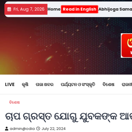
Fri, Aug 7, 2026
Home
Read in English
Abhijoga Sam
LIVE
କୃଷି
ତାଜା ଖବର
ପର୍ଯ୍ୟଟନ ଓ ସଂସ୍କୃତି
ବିଶେଷ
ରାଜନୀ
ବିଶେଷ
ଚାପ ଗ୍ରସ୍ତ ଯୋଗୁ ଯୁବକଙ୍କ 
admin@odia
July 22, 2024