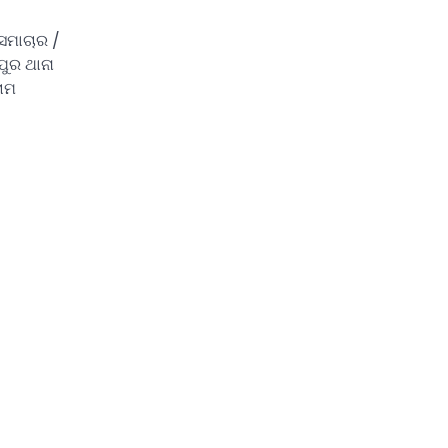
ସମାଚାର /
ପୁର ଥାନା
ରାମ