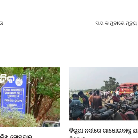
ତା
ସାପ କାମୁଡାରେ ମୃତ୍ୟୁ
ଵିରୁପା ନଦୀରେ ଗାଧୋଇବାକୁ ଯ
ାରିଖ ସୋମବାର