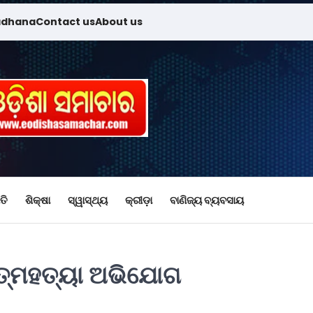
adhana
Contact us
About us
ତି
ଶିକ୍ଷା
ସ୍ୱାସ୍ଥ୍ୟ
କ୍ରୀଡ଼ା
ବାଣିଜ୍ୟ ବ୍ୟବସାୟ
ଆତ୍ମହତ୍ୟା ଅଭିଯୋଗ