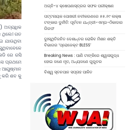
ଅଗ୍ନି-୪ କ୍ଷେପଣାସ୍ତ୍ରର ସଫଳ ପରୀକ୍ଷଣ
ପଟ୍ଟନାୟକ ପୋଖରୀ ନବୀକରଣରେ ୫୫.୬୯ ଲକ୍ଷ
ଟଙ୍କାର ଦୁର୍ନୀତି: ପୂର୍ବତନ ଯନ୍ତ୍ରୀ-ଏମ୍‌ଇ-ଠିକାଦାର
୨) ଅତ୍ୟଧିକ
ଗିରଫ
ର ଥିଲେ। ଗତ
ଦୁଃସ୍ଥିତିଜନିତ ଦେଶାନ୍ତର ରୋକିବ ମିଶନ ଶକ୍ତି
ଇ ଯାଉଥିବା
ବିଭାଗର ‘ପ୍ରୋଜେକ୍ଟ BLESS’
ଆସୁଥିବାବେଳେ
ଡି ରେ ରସି
Breaking News : ପାଣି ଟାଙ୍କିରେ ଶ୍ୱାସରୁଦ୍ଧ
 ସେ ପ୍ରଥମେ
ହୋଇ ଜଣେ ମୃତ, ଅନ୍ୟଜଣେ ଗୁରୁତର
ର ଆୟୁଷ୍ମାନ
ବିଶ୍ୱ ସ୍ତନପାନ ସପ୍ତାହ ପାଳିତ
 କରି ଶବ କୁ