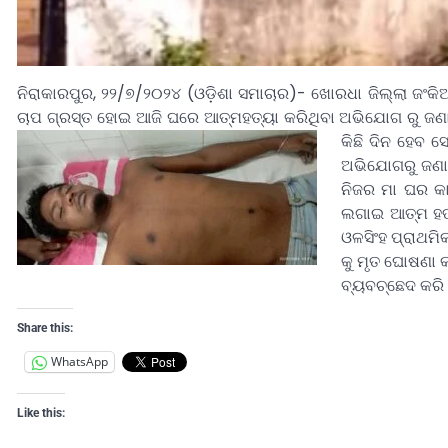
ନିରାକାରପୁର, ୨୨/୭/୨୦୨୪ (ଓଡ଼ିଶା ସମାଚାର)- ଖୋରଧା ଜିଲ୍ଲା ଜଂକିଆ
ଚାପ ଗ୍ରସ୍ତ ହୋଇ ଆଜି ଘରେ ଆତ୍ମହତ୍ୟା କରିଥିବା ଅଭିଯୋଗ ରୁ ଜଣାପଡ
କିଛି ଦିନ ହେବ ସ
ଅଭିଯୋଗରୁ ଜଣାପଡ
ନିଜର ମା ଘର କ
ଲଗାଇ ଆତ୍ମ ହତ୍
ଓଳସିଂହ ପ୍ରାଥମି
କୁ ମୃତ ଘୋଷଣା କ
ବ୍ୟବଚ୍ଛେଦ କରି 
Share this:
WhatsApp
Like this: