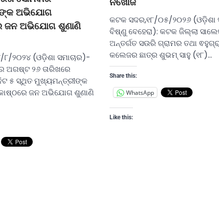
ନିଖୋଜ
ରୀଙ୍କ ଅଭିଯୋଗ
କଟକ ସଦର,୧୮/୦୫/୨୦୨୬ (ଓଡ଼ିଶା 
 ଜନ ଅଭିଯୋଗ ଶୁଣାଣି
ବିଷ୍ଣୁ ବେହେରା): କଟକ ଜିଲ୍ଲା ସାଲେ
ଅନ୍ତର୍ଗତ ସଉରି ଗ୍ରାମର ତଥା ଵହୁଗ୍
କଲେଜର ଛାତ୍ର ଶୁଭମ୍ ସାହୁ (୧୮)…
୪/୮/୨୦୨୪ (ଓଡ଼ିଶା ସମାଚାର)-
ର ଅଗଷ୍ଟ ୨୬ ତାରିଖରେ
Share this:
ଟ ୫ ସ୍ଥିତ ମୁଖ୍ୟମନ୍ତ୍ରୀଙ୍କ
ୋଷ୍ଠରେ ଜନ ଅଭିଯୋଗ ଶୁଣାଣି
WhatsApp
Like this: