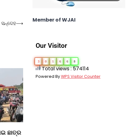
Member of WJAI
 ସନ୍ଦେହ
⟶
Our Visitor
3
0
1
6
6
8
Total views : 574114
Powered By
WPS Visitor Counter
ାଇ ଛାତ୍ର