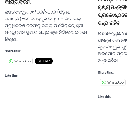
କାର୍ଯ୍ୟକ୍ରମ
ମୁଖ୍ୟମନ୍ତ୍
ଜଗତସିଂହପୁର, ୨୯/୦୬/୨୦୨୬ (ଓଡ଼ିଶା
ପ୍ରକୋଷ୍ଠରେ
ସମାଚାର)-ଜଗତସିଂହପୁର ଜିଲ୍ଲା ଆଇନ ସେବା
ବନ୍ଦ ରହିବ।
ପ୍ରାଧିକରଣ ତରଫରୁ ଜିଲ୍ଲା ଓ ଦୌରାଜଜ୍ ଶ୍ରୀ
ପ୍ରଦ୍ୟୁମ୍ନ କୁମାର ନାୟକ ଙ୍କ ନିର୍ଦ୍ଦେଶ କ୍ରମେ
ଭୁବନେଶ୍ୱର, ୨
ଜିଲ୍ଲା…
ଆସନ୍ତା ସୋମବା
ଭୁବନେଶ୍ୱର ୟୁନି
Share this:
ଅଭିଯୋଗ ପ୍ରକ
ବନ୍ଦ ରହିବ।…
WhatsApp
Share this:
Like this:
WhatsApp
Like this: