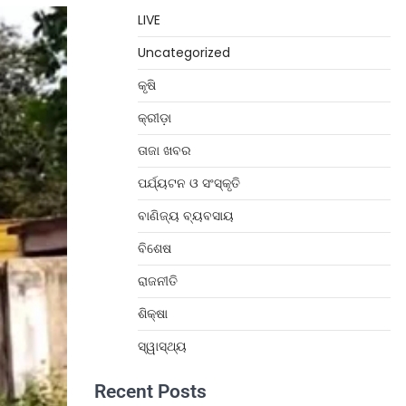
LIVE
Uncategorized
କୃଷି
କ୍ରୀଡ଼ା
ତାଜା ଖବର
ପର୍ଯ୍ୟଟନ ଓ ସଂସ୍କୃତି
ବାଣିଜ୍ୟ ବ୍ୟବସାୟ
ବିଶେଷ
ରାଜନୀତି
ଶିକ୍ଷା
ସ୍ୱାସ୍ଥ୍ୟ
Recent Posts