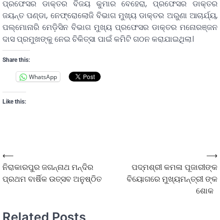
ପ୍ରଫେସର ଡାକ୍ତର ବିଜୟ କୁମାର ବେହେରା, ପ୍ରଫେସର ଡାକ୍ତର
ଜୟନ୍ତ ପଣ୍ଡା, ନେଫ୍ରୋଲୋଜି ବିଭାଗ ମୁଖ୍ୟ ଡାକ୍ତର ଅରୁଣା ଆଚାର୍ଯ୍ୟ,
ପଲ୍‌ମୋନାରି ମେଡ଼ିସିନ ବିଭାଗ ମୁଖ୍ୟ ପ୍ରଫେସର ଡାକ୍ତର ମନୋରଞ୍ଜନ
ଦାସ ପ୍ରମୁଖଙ୍କୁ ନେଇ ଚିକିତ୍ସା ପାଇଁ କମିଟି ଗଠନ କରାଯାଇଥିଲା।
Share this:
WhatsApp
Like this:
⟵
⟶
ନିରାକାରପୁର ଜଗନ୍ନାଥ ମନ୍ଦିର
ପଦ୍ମଶ୍ରୀ କମଳା ପୂଜାରୀଙ୍କ
ପ୍ରଥମ ବାର୍ଷିକ ଉତ୍ସବ ଅନୁଷ୍ଠିତ
ବିୟୋଗରେ ମୁଖ୍ୟମନ୍ତ୍ରୀ ଙ୍କ
ଶୋକ
Related Posts