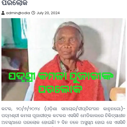
ପରଲୋକ
admin@odia
July 20, 2024
କଟକ, ୨୦/୭/୨୦୨୪ (ଓଡ଼ିଶା ସମାଚାର/ଦୀପ୍ତିରଂଜନ କାନୁନଗୋ)-
ପଦ୍ମଶ୍ରୀ କମଳା ପୂଜାରୀଙ୍କ କଟକର ଏସସିବି ମେଡିକାଲରେ ଚିକିତ୍ସାଧୀନ
ଅବସ୍ଥାରେ ପରଲୋକ ହୋଇଛି। ୨ ଦିନ ତଳେ ଅସୁସ୍ଥ ହୋଇ ସେ ଏସସିବି