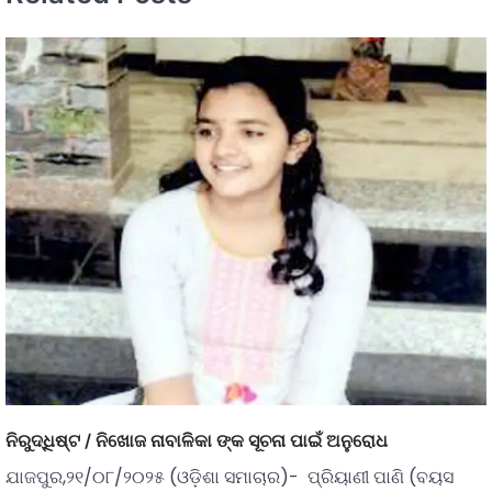
ନିରୁଦ୍ଧିଷ୍ଟ / ନିଖୋଜ ନାବାଳିକା ଙ୍କ ସୂଚନା ପାଇଁ ଅନୁରୋଧ
ଯାଜପୁର,୨୧/୦୮/୨୦୨୫ (ଓଡ଼ିଶା ସମାଚାର)- ପ୍ରିୟାଣୀ ପାଣି (ବୟସ