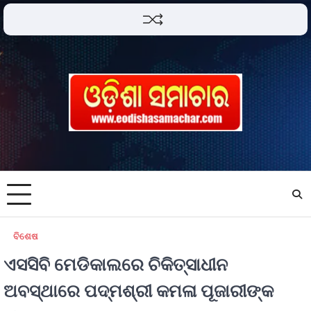
ବିଶେଷ
ଏସସିବି ମେଡିକାଲରେ ଚିକିତ୍ସାଧୀନ
ଅବସ୍ଥାରେ ପଦ୍ମଶ୍ରୀ କମଳା ପୂଜାରୀଙ୍କ