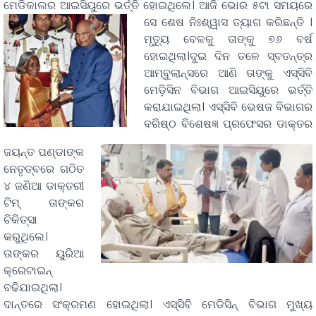
ମେଡିକାଲର ଆଇସିୟୁରେ ଭର୍ତ୍ତି ହୋଇଥିଲେ।
ଆଜି ଭୋର ୫ଟା ସମୟରେ
ସେ ଶେଷ ନିଃଶ୍ୱାସ ତ୍ୟାଗ କରିଛନ୍ତି ।
ମୃତ୍ୟୁ ବେଳକୁ ତାଙ୍କୁ ୭୬ ବର୍ଷ
ହୋଇଥିଲା।ଦୁଇ ଦିନ ତଳେ ସ୍ବତନ୍ତ୍ର
ଆମ୍ବୁଲାନ୍ସରେ
ଆଣି ତାଙ୍କୁ ଏସ୍‌ସିବି
ମେଡ଼ିସିନ ବିଭାଗ ଆଇସିୟୁରେ ଭର୍ତ୍ତି
କରାଯାଇଥିଲା। ଏସ୍‌ସିବି ଭେଷଜ ବିଭାଗର
ବରିଷ୍ଠ ବିଶେଷଜ୍ଞ ପ୍ରଫେସର ଡାକ୍ତର
ଜୟନ୍ତ ପଣ୍ଡାଙ୍କ
ନେତୃତ୍ବରେ ଗଠିତ
୪ ଜଣିଆ ଡାକ୍ତରୀ
ଟିମ୍ ତାଙ୍କର
ଚିକିତ୍ସା
କରୁଥିଲେ।
ତାଙ୍କର ୟୁରିଆ
କ୍ରେଟାଇନ୍‌
ବଢିଯାଇଥିଲା।
ଦାନ୍ତରେ ସଂକ୍ରମଣ ହୋଇଥିଲା। ଏସ୍‌ସିବି ମେଡିସିନ୍‌ ବିଭାଗ ମୁଖ୍ୟ