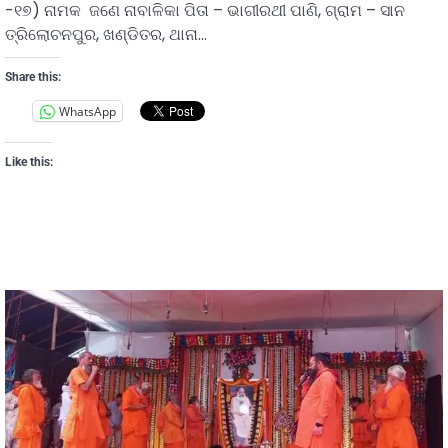
-୧୭) ନାମକ ଜଣେ ନାବାଳିକା ପିତା – ଭାଗୀରଥୀ ପାଣି, ଗ୍ରାମ – ସାନ
ତ୍ରିଲୋଚନପୁର, ଖଣ୍ଡିତର, ଥାନା…
Share this:
WhatsApp
Like this: