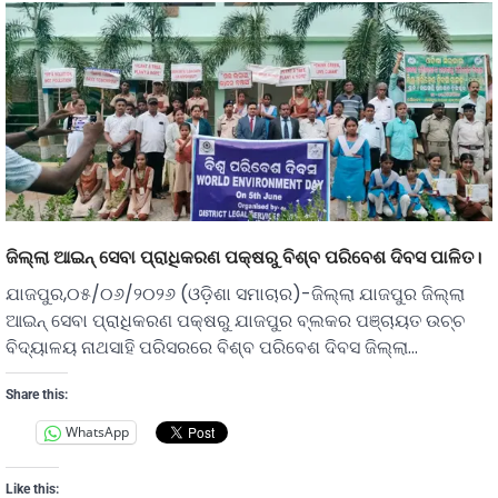
ଜିଲ୍ଲା ଆଇନ୍ ସେବା ପ୍ରାଧିକରଣ ପକ୍ଷରୁ ବିଶ୍ବ ପରିବେଶ ଦିବସ ପାଳିତ।
ଯାଜପୁର,୦୫/୦୬/୨୦୨୬ (ଓଡ଼ିଶା ସମାଚାର)-ଜିଲ୍ଲା ଯାଜପୁର ଜିଲ୍ଲା
ଆଇନ୍ ସେବା ପ୍ରାଧିକରଣ ପକ୍ଷରୁ ଯାଜପୁର ବ୍ଲକର ପଞ୍ଚାୟତ ଉଚ୍ଚ
ବିଦ୍ୟାଳୟ ନାଥସାହି ପରିସରରେ ବିଶ୍ବ ପରିବେଶ ଦିବସ ଜିଲ୍ଲା…
Share this:
WhatsApp
Like this: