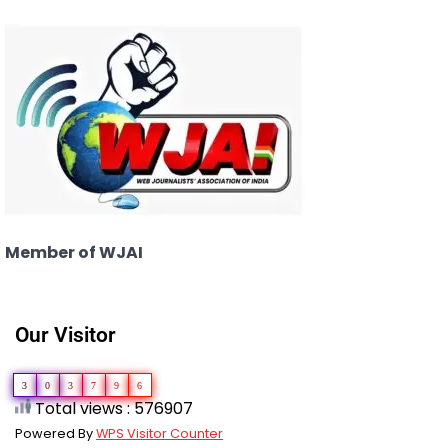
Member of WJAI
Our Visitor
3
0
3
7
9
6
Total views : 576907
Powered By
WPS Visitor Counter