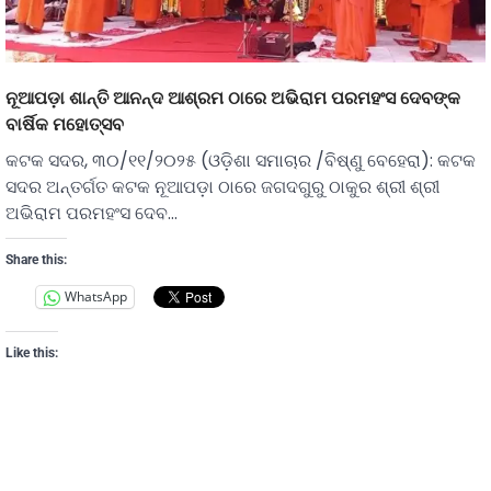
ନୂଆପଡ଼ା ଶାନ୍ତି ଆନନ୍ଦ ଆଶ୍ରମ ଠାରେ ଅଭିରାମ ପରମହଂସ ଦେବଙ୍କ
ବାର୍ଷିକ ମହୋତ୍ସବ
କଟକ ସଦର, ୩୦/୧୧/୨୦୨୫ (ଓଡ଼ିଶା ସମାଚାର /ବିଷ୍ଣୁ ବେହେରା): କଟକ
ସଦର ଅନ୍ତର୍ଗତ କଟକ ନୂଆପଡ଼ା ଠାରେ ଜଗଦଗୁରୁ ଠାକୁର ଶ୍ରୀ ଶ୍ରୀ
ଅଭିରାମ ପରମହଂସ ଦେବ…
Share this:
WhatsApp
Like this: