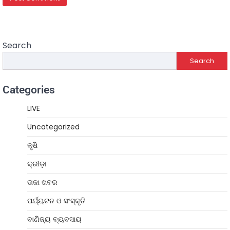
Search
Search
Categories
LIVE
Uncategorized
କୃଷି
କ୍ରୀଡ଼ା
ତାଜା ଖବର
ପର୍ଯ୍ୟଟନ ଓ ସଂସ୍କୃତି
ବାଣିଜ୍ୟ ବ୍ୟବସାୟ