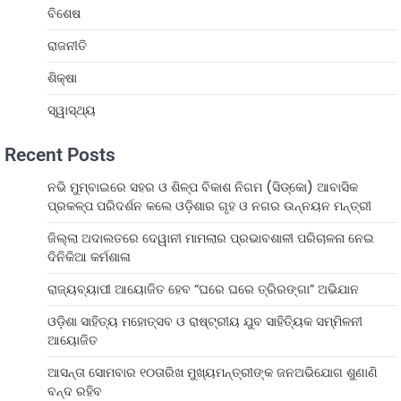
ବିଶେଷ
ରାଜନୀତି
ଶିକ୍ଷା
ସ୍ୱାସ୍ଥ୍ୟ
Recent Posts
ନଭି ମୁମ୍ବାଇରେ ସହର ଓ ଶିଳ୍ପ ବିକାଶ ନିଗମ (ସିଡ୍‌କୋ) ଆବାସିକ
ପ୍ରକଳ୍ପ ପରିଦର୍ଶନ କଲେ ଓଡ଼ିଶାର ଗୃହ ଓ ନଗର ଉନ୍ନୟନ ମନ୍ତ୍ରୀ
ଜିଲ୍ଲା ଅଦାଲତରେ ଦେୱାନୀ ମାମଲାର ପ୍ରଭାବଶାଳୀ ପରିଚାଳନା ନେଇ
ଦିନିକିଆ କର୍ମଶାଳା
ରାଜ୍ୟବ୍ୟାପୀ ଆୟୋଜିତ ହେବ “ଘରେ ଘରେ ତ୍ରିରଙ୍ଗା” ଅଭିଯାନ
ଓଡ଼ିଶା ସାହିତ୍ୟ ମହୋତ୍ସବ ଓ ରାଷ୍ଟ୍ରୀୟ ଯୁବ ସାହିତ୍ୟିକ ସମ୍ମିଳନୀ
ଆୟୋଜିତ
ଆସନ୍ତା ସୋମବାର ୧୦ତାରିଖ ମୁଖ୍ୟମନ୍ତ୍ରୀଙ୍କ ଜନଅଭିଯୋଗ ଶୁଣାଣି
ବନ୍ଦ ରହିବ