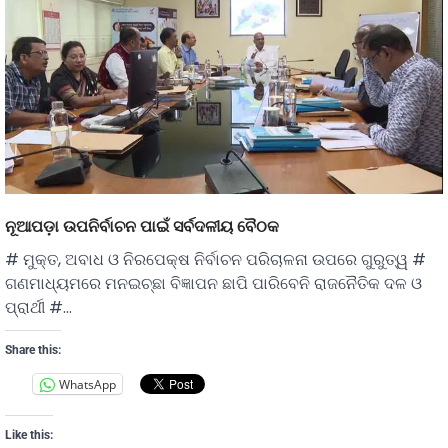
ନୂଆପଡ଼ା ଉପନିର୍ବାଚନ ପାଇଁ ସର୍ବଦଳୀୟ ବୈଠକ
# ମୁକ୍ତ, ଅବାଧ ଓ ନିରପେକ୍ଷ ନିର୍ବାଚନ ପରିଚାଳନା ଉପରେ ଗୁରୁତ୍ୱ #
ଗଣମାଧ୍ୟମରେ ମନଇଚ୍ଛା ବିଜ୍ଞାପନ ଛାପି ପାରିବେନି ରାଜନୈତିକ ଦଳ ଓ
ପ୍ରାର୍ଥୀ #…
Share this:
WhatsApp
Like this: