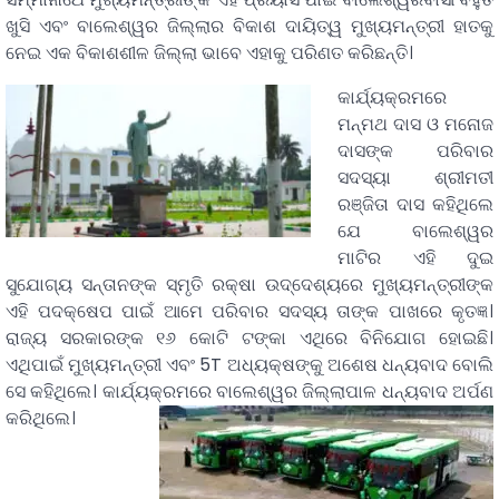
ଖୁସି ଏବଂ ବାଲେଶ୍ୱର ଜିଲ୍ଲାର ବିକାଶ ଦାୟିତ୍ୱ ମୁଖ୍ୟମନ୍ତ୍ରୀ ହାତକୁ
ନେଇ ଏକ ବିକାଶଶୀଳ ଜିଲ୍ଲା ଭାବେ ଏହାକୁ ପରିଣତ କରିଛନ୍ତି।
କାର୍ଯ୍ୟକ୍ରମରେ
ମନ୍ମଥ ଦାସ ଓ ମନୋଜ
ଦାସଙ୍କ ପରିବାର
ସଦସ୍ୟା ଶ୍ରୀମତୀ
ରଞ୍ଜିତା ଦାସ କହିଥିଲେ
ଯେ ବାଲେଶ୍ୱର
ମାଟିର ଏହି ଦୁଇ
ସୁଯୋଗ୍ୟ ସନ୍ତାନଙ୍କ ସ୍ମୃତି ରକ୍ଷା ଉଦ୍ଦେଶ୍ୟରେ ମୁଖ୍ୟମନ୍ତ୍ରୀଙ୍କ
ଏହି ପଦକ୍ଷେପ ପାଇଁ ଆମେ ପରିବାର ସଦସ୍ୟ ତାଙ୍କ ପାଖରେ କୃତଜ୍ଞ।
ରାଜ୍ୟ ସରକାରଙ୍କ ୧୬ କୋଟି ଟଙ୍କା ଏଥିରେ ବିନିଯୋଗ ହୋଇଛି।
ଏଥିପାଇଁ ମୁଖ୍ୟମନ୍ତ୍ରୀ ଏବଂ 5T ଅଧ୍ୟକ୍ଷଙ୍କୁ ଅଶେଷ ଧନ୍ୟବାଦ ବୋଲି
ସେ କହିଥିଲେ। କାର୍ଯ୍ୟକ୍ରମରେ ବାଲେଶ୍ୱର ଜିଲ୍ଲାପାଳ ଧନ୍ୟବାଦ ଅର୍ପଣ
କରିଥିଲେ।