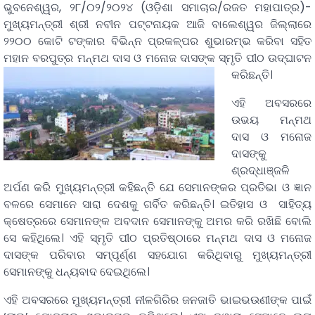
ଭୁବନେଶ୍ୱର, ୨୮/୦୨/୨୦୨୪ (ଓଡ଼ିଶା ସମାଚାର/ରଜତ ମହାପାତ୍ର)-
ମୁଖ୍ୟମନ୍ତ୍ରୀ ଶ୍ରୀ ନବୀନ ପଟ୍ଟନାୟକ ଆଜି ବାଲେଶ୍ୱର ଜିଲ୍ଲାରେ
୨୨୦୦ କୋଟି ଟଙ୍କାର ବିଭିନ୍ନ ପ୍ରକଳ୍ପର ଶୁଭାରମ୍ଭ କରିବା ସହିତ
ମହାନ ବରପୁତ୍ର ମନ୍ମଥ ଦାସ ଓ ମନୋଜ ଦାସଙ୍କ ସ୍ମୃତି ପୀଠ ଉଦ୍‌ଘାଟନ
କରିଛନ୍ତି।
ଏହି ଅବସରରେ
ଉଭୟ ମନ୍ମଥ
ଦାସ ଓ ମନୋଜ
ଦାସଙ୍କୁ
ଶ୍ରଦ୍ଧାଞ୍ଜଳି
ଅର୍ପଣ କରି ମୁଖ୍ୟମନ୍ତ୍ରୀ କହିଛନ୍ତି ଯେ ସେମାନଙ୍କର ପ୍ରତିଭା ଓ ଜ୍ଞାନ
ବଳରେ ସେମାନେ ସାରା ଦେଶକୁ ଗର୍ବିତ କରିଛନ୍ତି। ଇତିହାସ ଓ ସାହିତ୍ୟ
କ୍ଷେତ୍ରରେ ସେମାନଙ୍କ ଅବଦାନ ସେମାନଙ୍କୁ ଅମର କରି ରଖିଛି ବୋଲି
ସେ କହିଥିଲେ। ଏହି ସ୍ମୃତି ପୀଠ ପ୍ରତିଷ୍ଠାରେ ମନ୍ମଥ ଦାସ ଓ ମନୋଜ
ଦାସଙ୍କ ପରିବାର ସମ୍ପୂର୍ଣ୍ଣ ସହଯୋଗ କରିଥିବାରୁ ମୁଖ୍ୟମନ୍ତ୍ରୀ
ସେମାନଙ୍କୁ ଧନ୍ୟବାଦ ଦେଇଥିଲେ।
ଏହି ଅବସରରେ ମୁଖ୍ୟମନ୍ତ୍ରୀ ନୀଳଗିରିର ଜନଜାତି ଭାଇଭଉଣୀଙ୍କ ପାଇଁ