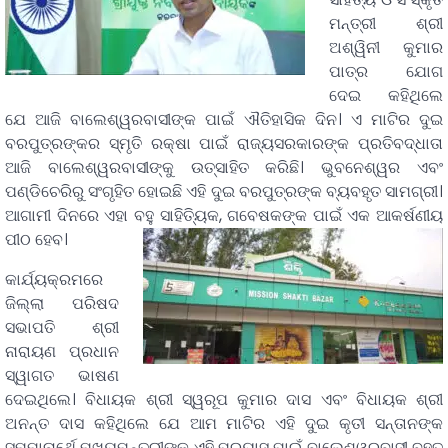
ମନ୍ତ୍ରୀ ଶ୍ରୀ
ଅଶ୍ୱିନୀ କୁମାର
ପାତ୍ର ଯୋଗ
ଦେଇ କହିଥିଲେ
ଯେ ଆଜି ବାଲେଶ୍ୱରବାସୀଙ୍କ ପାଇଁ ଐତିହାସିକ ଦିନ। ଏ ମାଟିର ଦୁଇ
ବରପୁତ୍ରଙ୍କର ସ୍ମୃତି ରକ୍ଷା ପାଇଁ ରାଜ୍ୟସରକାରଙ୍କ ପ୍ରତିବଦ୍ଧାତା
ଆଜି ବାଲେଶ୍ୱରବାସୀଙ୍କୁ ଉତ୍ସାହିତ କରିଛି। ଭୁବନେଶ୍ୱର ଏବଂ
ପଣ୍ଡିଚେରିରୁ ସଂଗୃହିତ ହୋଇଛି ଏହି ଦୁଇ ବରପୁତ୍ରଙ୍କ ବ୍ୟବହୃତ ସାମଗ୍ରୀ।
ଆଗାମୀ ଦିନରେ ଏହା ବହୁ ସାହିତ୍ୟିକ, ଗବେଷକଙ୍କ ପାଇଁ ଏକ ଆକର୍ଷଣୀୟ
ପୀଠ ହେବ।
କାର୍ଯ୍ୟକ୍ରମରେ
ଜିଲ୍ଲା ପରିଷଦ
ସଭାପତି ଶ୍ରୀ
ନାରାୟଣ ପ୍ରଧାନ
ସ୍ୱାଗତ ଭାଷଣ
ଦେଇଥିଲେ। ବିଧାୟକ ଶ୍ରୀ ସ୍ୱରୂପ କୁମାର ଦାସ ଏବଂ ବିଧାୟକ ଶ୍ରୀ
ଅନନ୍ତ ଦାସ କହିଥିଲେ ଯେ ଆମ ମାଟିର ଏହି ଦୁଇ କୃତୀ ସନ୍ତାନଙ୍କ
ସମ୍ମାନାର୍ଥେ ମୁଖ୍ୟମନ୍ତ୍ରୀଙ୍କ ଏହି ପ୍ରୟାସ ପାଇଁ ବାଲେଶ୍ୱରବାସୀ ବହୁତ