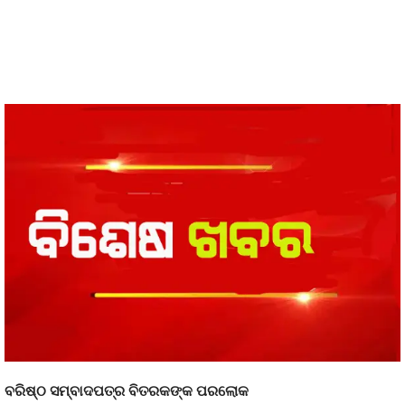
ବରିଷ୍ଠ ସମ୍ବାଦପତ୍ର ବିତରକଙ୍କ ପରଲୋକ