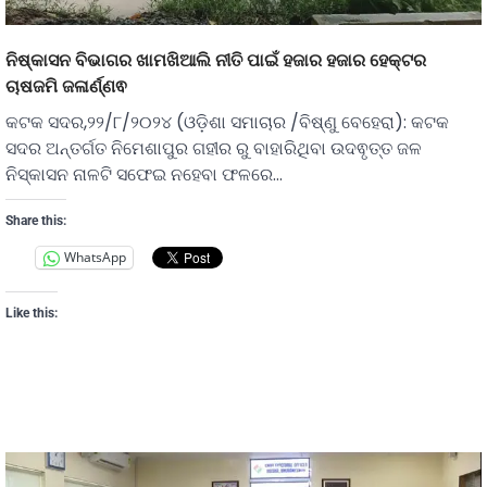
ନିଷ୍କାସନ ବିଭାଗର ଖାମଖିଆଲି ନୀତି ପାଇଁ ହଜାର ହଜାର ହେକ୍ଟର
ଚାଷଜମି ଜଳାର୍ଣ୍ଣଵ
କଟକ ସଦର,୨୨/୮/୨୦୨୪ (ଓଡ଼ିଶା ସମାଚାର /ବିଷ୍ଣୁ ବେହେରା): କଟକ
ସଦର ଅନ୍ତର୍ଗତ ନିମେଶାପୁର ଗହୀର ରୁ ବାହାରିଥିବା ଉଦଵୃତ୍ତ ଜଳ
ନିସ୍କାସନ ନାଳଟି ସଫେଇ ନହେବା ଫଳରେ…
Share this:
WhatsApp
Like this: