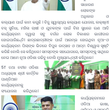
ସାଧାରଣ
ଲୋକଙ୍କ
ଅଧିକାର ଓ
କଲ୍ୟାଣ ପାଇଁ କାମ କରୁଛି । ବିଜୁ ସ୍ୱାସ୍ଥ୍ୟ କଲ୍ୟାଣ ଯୋଜନା, ଲକ୍ଷ୍ମୀ
ବସ୍‌ ସୁବିଧା, ମହିଳା ଚାଷୀ ଓ ଯୁବକଙ୍କ ପାଇଁ ବିନା ସୁଧରେ ଋଣ ଆଦି
କାର୍ଯ୍ୟକ୍ରମ ଦ୍ୱାରା ସବୁ ବର୍ଗର ଲୋକ ବିକାଶର ଭାଗୀଦାର
ହୋଇପାରିଛନ୍ତି। ଛାତ୍ରଛାତ୍ରୀଙ୍କ ପାଇଁ ଆରମ୍ଭ ହୋଇଥିବା ନୂଆ-ଓ
କାର୍ଯ୍ୟକ୍ରମ ପିଲାଙ୍କ ଭିତରେ ବିପୁଳ ଉତ୍ସାହ ଓ ଆତ୍ମ ବିଶ୍ୱାସ ସୃଷ୍ଟି
କରିଛି ବୋଲି ସେ କହିଥିଲେ। ସମସ୍ତଙ୍କ ସହଯୋଗରେ, ସମସ୍ତଙ୍କୁ ସାଥିରେ
ନେଇ ଆମେ ନୂଆ ଓଡିଶା ଗଢିବୁ ବୋଲି ମୁଖ୍ୟମନ୍ତ୍ରୀ କହିଥିଲେ।
5T ତଥା ନବୀନ ଓଡିଶା
ଅଧ୍ୟକ୍ଷ ଶ୍ରୀ କାର୍ତ୍ତିକ
ପାଣ୍ଡିଆନ
କାର୍ଯ୍ୟକ୍ରମକୁ
ସଂଯୋଜନା କରିଥିଲେ।
କାର୍ଯ୍ୟକ୍ରମରେ
ଓଡିଆ ଭାଷା,
ସାହିତ୍ୟ ଓ ସଂସ୍କୃତି