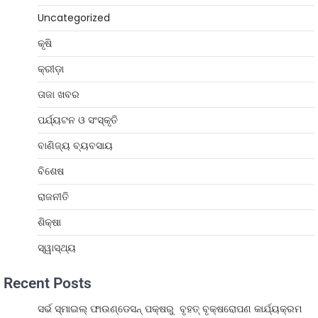
Uncategorized
କୃଷି
କ୍ରୀଡ଼ା
ତାଜା ଖବର
ପର୍ଯ୍ୟଟନ ଓ ସଂସ୍କୃତି
ବାଣିଜ୍ୟ ବ୍ୟବସାୟ
ବିଶେଷ
ରାଜନୀତି
ଶିକ୍ଷା
ସ୍ୱାସ୍ଥ୍ୟ
Recent Posts
ସର୍ଭ ସ୍ମାଇଲ୍ ଫାଉଣ୍ଡେସନ୍ ପକ୍ଷରୁ ବୃହତ୍ ବୃକ୍ଷରୋପଣ କାର୍ଯ୍ୟକ୍ରମ