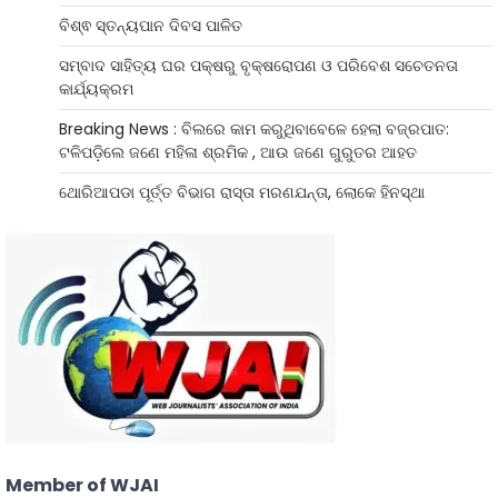
ବିଶ୍ଵ ସ୍ତନ୍ୟପାନ ଦିବସ ପାଳିତ
ସମ୍ବାଦ ସାହିତ୍ୟ ଘର ପକ୍ଷରୁ ବୃକ୍ଷରୋପଣ ଓ ପରିବେଶ ସଚେତନତା
କାର୍ଯ୍ୟକ୍ରମ
Breaking News : ବିଲରେ କାମ କରୁଥିବାବେଳେ ହେଲା ବଜ୍ରପାତ:
ଟଳିପଡ଼ିଲେ ଜଣେ ମହିଳା ଶ୍ରମିକ , ଆଉ ଜଣେ ଗୁରୁତର ଆହତ
ଥୋରିଆପଡା ପୂର୍ତ୍ତ ବିଭାଗ ରାସ୍ତା ମରଣଯନ୍ତା, ଲୋକେ ହିନସ୍ଥା
Member of WJAI