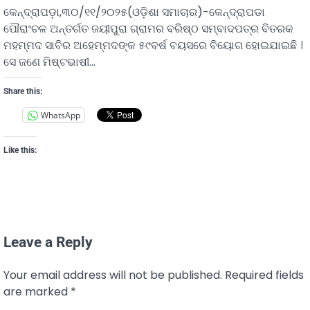
କେନ୍ଦ୍ରାପଡ଼ା,୩୦/୧୧/୨୦୨୫(ଓଡ଼ିଶା ସମାଚାର)-କେନ୍ଦ୍ରାପଡା
ପୌରାଂଚଳ ଅନ୍ତର୍ଗତ ଜୟୀପୁରା ଗ୍ରାମର ବରିଷ୍ଠ ସମ୍ବାଦପତ୍ର ବିତରକ
ମହମ୍ମଦ ସାବିର ଅହେମ୍ମଦଙ୍କ ୫୯ବର୍ଷ ବୟସରେ ବିୟୋଗ ହୋଇଯାଇଛି ।
ସେ ଜଣେ ମିଷ୍ଟଭାଷୀ…
Share this:
WhatsApp
Like this:
Leave a Reply
Your email address will not be published.
Required fields
are marked
*