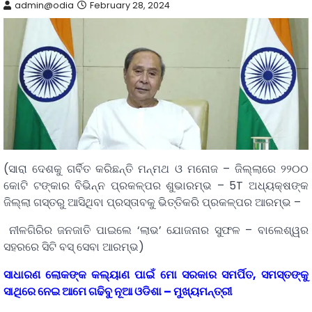
admin@odia
February 28, 2024
(ସାରା ଦେଶକୁ ଗର୍ବିତ କରିଛନ୍ତି ମନ୍ମଥ ଓ ମନୋଜ – ଜିଲ୍ଲାରେ ୨୨୦୦
କୋଟି ଟଙ୍କାର ବିଭିନ୍ନ ପ୍ରକଳ୍ପର ଶୁଭାରମ୍ଭ – 5T ଅଧ୍ୟକ୍ଷଙ୍କ
ଜିଲ୍ଲା ଗସ୍ତରୁ ଆସିଥିବା ପ୍ରସ୍ତାବକୁ ଭିତ୍ତିକରି ପ୍ରକଳ୍ପର ଆରମ୍ଭ –
ନୀଳଗିରିର ଜନଜାତି ପାଇଲେ ‘ଲାଭ’ ଯୋଜନାର ସୁଫଳ – ବାଲେଶ୍ୱର
ସହରରେ ସିଟି ବସ୍‌ ସେବା ଆରମ୍ଭ)
ସାଧାରଣ ଲୋକଙ୍କ କଲ୍ୟାଣ ପାଇଁ ମୋ ସରକାର ସମର୍ପିତ, ସମସ୍ତଙ୍କୁ
ସାଥିରେ ନେଇ ଆମେ ଗଢିବୁ ନୂଆ ଓଡିଶା – ମୁଖ୍ୟମନ୍ତ୍ରୀ