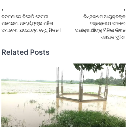
⟵
⟶
ବଡଚଣାରେ ବିଜେଡି ନେତ୍ରୀ
ଭିନ୍ନକ୍ଷମ ଆୟୁକ୍ତଙ୍କ
ମନୋରମା ଆଚାର୍ଯ୍ୟଙ୍କ ମହିଳା
ହସ୍ତକ୍ଷେପ ଫଳରେ
ସମାବେଶ ,ପଦଯାତ୍ରା ବନ୍ଧୁ ମିଳନ ।
ପରୀକ୍ଷାର୍ଥୀଙ୍କୁ ମିଳିଲା ଲିଖନ
ସହାୟକ ସୁବିଧା
Related Posts