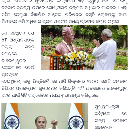
‘ଲାଭ’ ଯୋଜନାର ଶୁଭାରମ୍ଭ କରିଥିଲେ। ଏହା ଦ୍ୱାରା ସେମାନେ ଲଘୁ
ବନଜାତ ଦ୍ରବ୍ୟ ଉପରେ ଗୋଷ୍ଠୀଗତ ଜଙ୍ଗଲ ଅଧିକାର ପାଇଲେ । ଏହା
ସହିତ ରେମୁଣା ବିଜ୍ଞାପିତ ଅଞ୍ଚଳ ପରିଷଦର ବସ୍ତି ଲୋକଙ୍କୁ ଜାଗା
ମିଶନରେ ଜମି ଅଧିକାର ପ୍ରମାଣପତ୍ର ମଧ୍ୟ ପ୍ରଦାନ କରାଯାଇଥିଲା।
ସେ କହିଥିଲେ ଯେ
5T ଅଧ୍ୟକ୍ଷଙ୍କ
ଜିଲ୍ଲା ଗସ୍ତ
ସମୟରେ
ବାଲେଶ୍ୱରର
ଲୋକମାନେ ଯେଉଁ
ପ୍ରସ୍ତାବ
ଦେଇଥିଲେ, ତାକୁ ଭିତ୍ତିକରି ସେ ଆଜି ଜିଲ୍ଲାରେ ୨୨୦୦ କୋଟି ଟଙ୍କାର
ବିଭିନ୍ନ ପ୍ରକଳ୍ପର ଶୁଭାରମ୍ଭ କରିଛନ୍ତି। ଏହି ଅବସରରେ ବାଲେଶ୍ୱର
ସହର ପାଇଁ ସିଟି ବସ୍‌ ସେବାର ମଧ୍ୟ ଶୁଭାରମ୍ଭ କରିଥିଲେ।
ମୁଖ୍ୟମନ୍ତ୍ରୀ
କହିଥିଲେ ଯେ
ରାଜ୍ୟ ସରକାର
ସବୁବେଳେ