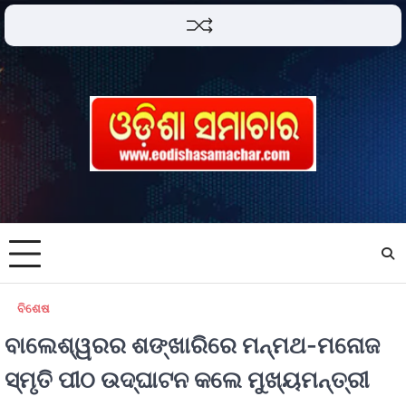
ବିଶେଷ
ବାଲେଶ୍ୱରର ଶଙ୍ଖାରିରେ ମନ୍ମଥ-ମନୋଜ
ସ୍ମୃତି ପୀଠ ଉଦ୍‌ଘାଟନ କଲେ ମୁଖ୍ୟମନ୍ତ୍ରୀ