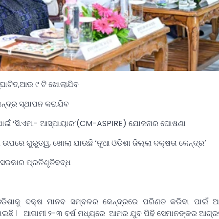
ଘାଟିତ,ଆଉ ୯ ଟି ଖୋଲାଯିବ
କେନ୍ଦ୍ର ସ୍ଥାପନ କରାଯିବ
ବା ପାଇଁ ‘ସି.ଏମ.- ଆସ୍ପାୟାର’(CM-ASPIRE) ଯୋଜନାର ଘୋଷଣା
ଣ ଉପରେ ଗୁରୁତ୍ୱ, ଖୋଲା ଯାଉଛି ‘ନୂଆ ଓଡିଶା ଜିଲ୍ଲା ଦକ୍ଷତା କେନ୍ଦ୍ର’
ସରକାର ପ୍ରତିଶୃତିବଦ୍ଧ
ଓଡିଶାକୁ ଦକ୍ଷ ମାନବ ସମ୍ବଳର କେନ୍ଦ୍ରରେ ପରିଣତ କରିବା ପାଇଁ
ରାଯାଇଛି । ଆଗାମୀ ୨-୩ ବର୍ଷ ମଧ୍ୟରେ ଆମର ଯୁବ ପିଢି ସେମାନଙ୍କର ଆଗ