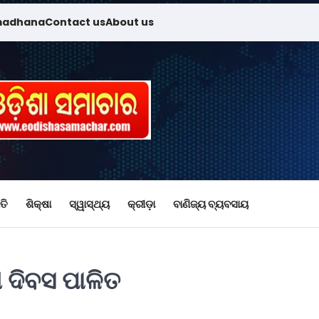
madhana
Contact us
About us
ତି
ଶିକ୍ଷା
ସ୍ୱାସ୍ଥ୍ୟ
କ୍ରୀଡ଼ା
ବାଣିଜ୍ୟ ବ୍ୟବସାୟ
 ଦିବସ ପାଳିତ