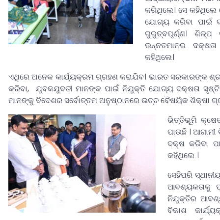
କରିଥିଲେ। ସେ କହିଥିଲେ 
ଯୋଗ୍ୟ କରିବା ପାଇଁ ଦ
ଗୁରୁତ୍ବପୂର୍ଣ୍ଣ। ଶିଳ
ଉନ୍ନତମାନର ଦକ୍ଷତା
କହିଥିଲେ।
ଏଥିରେ ଅନେକ କାର୍ଯ୍ୟକ୍ରମ ଗ୍ରହଣ କରାଯିବ। ଭାରତ ସରକାରଙ୍କ ଶ୍ରମ 
କରିବା, ଯୁବକଯୁବତୀ ମାନଙ୍କ ପାଇଁ ନିଯୁକ୍ତି ଯୋଗ୍ୟ ଦକ୍ଷତା ସୃଷ୍
ମାନଙ୍କୁ ବିଦେଶର ସର୍ବୋତ୍ତମ ଅନୁଷ୍ଠାନରେ ଉଚ୍ଚ ବୈଷୟିକ ଶିକ୍ଷା ଗ
ଭିତ୍ତିଭୂମି କ୍ଷ
ପାଉଛି । ଆଗାମୀ 
ଦକ୍ଷ କରିବା ପା
କହିଥିଲେ ।
ସେହିପରି ସ୍ଥାନୀ
ଆବଶ୍ୟକତାକୁ ପ
ନିଯୁକ୍ତିର ଆବଶ୍
ବିକାଶ କାର୍ଯ୍ୟ