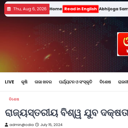
Thu, Aug 6, 2026
Home
Read in English
Abhijoga Sa
LIVE
କୃଷି
ତାଜା ଖବର
ପର୍ଯ୍ୟଟନ ଓ ସଂସ୍କୃତି
ବିଶେଷ
ରାଜନୀ
ବିଶେଷ
ରାଜ୍ୟସ୍ତରୀୟ ବିଶ୍ୱ ଯୁବ ଦକ୍ଷତା
admin@odia
July 15, 2024