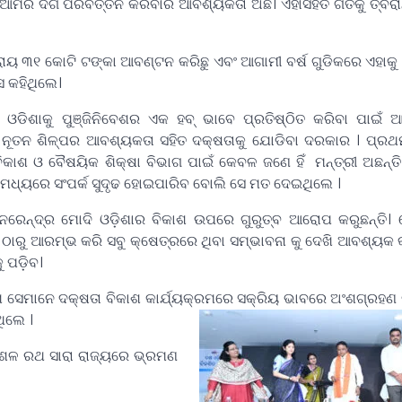
ତ ଆମର ଦିଗ ପରିବର୍ତ୍ତନ କରିବାର ଆବଶ୍ୟକତା ଅଛି। ଏହାସହିତ ଗତିକୁ ତ୍ବରା
୧ କୋଟି ଟଙ୍କା ଆବଣ୍ଟନ କରିଛୁ ଏବଂ ଆଗାମୀ ବର୍ଷ ଗୁଡିକରେ ଏହାକୁ ଆହ
େ କହିଥିଲେ।
ଓଡିଶାକୁ ପୁଞ୍ଜିନିବେଶର ଏକ ହବ୍‌ ଭାବେ ପ୍ରତିଷ୍ଠିତ କରିବା ପାଇଁ
 । ନୂତନ ଶିଳ୍ପର ଆବଶ୍ୟକତା ସହିତ ଦକ୍ଷତାକୁ ଯୋଡିବା ଦରକାର । ପ୍ର
ବିକାଶ ଓ ବୈଷୟିକ ଶିକ୍ଷା ବିଭାଗ ପାଇଁ କେବଳ ଜଣେ ହିଁ ମନ୍ତ୍ରୀ ଅଛନ୍ତି।
 ମଧ୍ୟରେ ସଂପର୍କ ସୁଦୃଢ ହୋଇପାରିବ ବୋଲି ସେ ମତ ଦେଇଥିଲେ ।
 ନରେନ୍ଦ୍ର ମୋଦି ଓଡ଼ିଶାର ବିକାଶ ଉପରେ ଗୁରୁତ୍ବ ଆରୋପ କରୁଛନ୍ତି।
 ଠାରୁ ଆରମ୍ଭ କରି ସବୁ କ୍ଷେତ୍ରରେ ଥିବା ସମ୍ଭାବନା କୁ ଦେଖି ଆବଶ୍ୟକ କ
ୁ ପଡ଼ିବ।
େମାନେ ଦକ୍ଷତା ବିକାଶ କାର୍ଯ୍ୟକ୍ରମରେ ସକ୍ରିୟ ଭାବରେ ଅଂଶଗ୍ରହଣ 
ିଲେ ।
ୌଶଳ ରଥ ସାରା ରାଜ୍ୟରେ ଭ୍ରମଣ