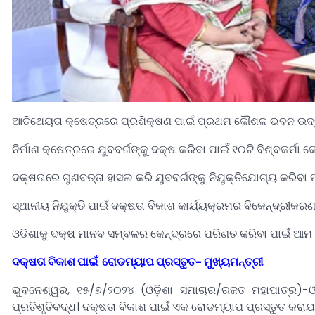
ଆତିଥେୟତା କ୍ଷେତ୍ରରେ ପ୍ରଶିକ୍ଷଣ ପାଇଁ ପ୍ରଥମ କୌଶଳ ଭବନ ଉଦ୍‌
ନିର୍ମାଣ କ୍ଷେତ୍ରରେ ଯୁବବର୍ଗଙ୍କୁ ଦକ୍ଷ କରିବା ପାଇଁ ୧୦ଟି ବିଶ୍ବକର୍ମା 
ଦକ୍ଷତାରେ ଗୁଣବତ୍ତା ହାସଲ କରି ଯୁବବର୍ଗଙ୍କୁ ନିଯୁକ୍ତିଯୋଗ୍ୟ କରି
ସ୍ଥାନୀୟ ନିଯୁକ୍ତି ପାଇଁ ଦକ୍ଷତା ବିକାଶ କାର୍ଯ୍ୟକ୍ରମର ବିକେନ୍ଦ୍ରୀକର
ଓଡିଶାକୁ ଦକ୍ଷ ମାନବ ସମ୍ବଳର କେନ୍ଦ୍ରରେ ପରିଣତ କରିବା ପାଇଁ ଆମ 
ଦକ୍ଷତା ବିକାଶ ପାଇଁ ରୋଡମ୍ୟାପ ପ୍ରସ୍ତୁତ- ମୁଖ୍ୟମନ୍ତ୍ରୀ
ଭୁବନେଶ୍ୱର, ୧୫/୭/୨୦୨୪ (ଓଡ଼ିଶା ସମାଚାର/ରଜତ ମହାପାତ୍ର)-
ପ୍ରତିଶୃତିବଦ୍ଧ। ଦକ୍ଷତା ବିକାଶ ପାଇଁ ଏକ ରୋଡମ୍ୟାପ ପ୍ରସ୍ତୁତ କ