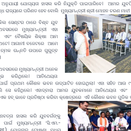
ା ଅନୁଯାୟୀ ଯୋଗ୍ୟତା ହାସଲ କରି ନିଯୁକ୍ତି ପାଇପାରିବେ। ଆମର ଯୁବପ
୍ଧ ରାଜ୍ୟରେ ପରିଣତ ହେବ ବୋଲି ମୁଖ୍ୟମନ୍ତ୍ରୀ ଶ୍ରୀ ମୋହନ ଚରଣ ମାଝୀ କ
ସ୍କିଲ ସେଣ୍ଟର ଠାରେ ବିଶ୍ବ ଯୁବ
ବସରରେ ମୁଖ୍ୟମନ୍ତ୍ରୀ ଏହା
କାଶ ଏବଂ ବୈଷୟିକ ଶିକ୍ଷା ଆମ
ା ଅଟେ। ଆଗାମୀ ବଜେଟରେ ଆମେ
ାତ୍ମକ ଉନ୍ନତି ଉପରେ ଗୁରୁତ୍ବ
।
ସ ଅବସରରେ ମୁଖ୍ୟମନ୍ତ୍ରୀ ଅନେକ
ରମ୍ଭ କରିଥିଲେ। ଆତିଥେୟତା
 ପାଇଁ ପ୍ରଥମ କୌଶଳ ଭବନ ଉଦ୍‌ଘାଟିତ ହୋଇଥିଲା। ଏହା ସହିତ ଆଉ 
ଲି ସେ କହିଥିଲେ। ଏହାଦ୍ବାରା ଆମର ଯୁବକମାନେ ଆତିଥେୟତା ଏବଂ 
ଏକ ହବ୍‌ ଭାବେ ପ୍ରତିଷ୍ଠା କରିବା କ୍ଷେତ୍ରରେ ଏହି କୌଶଳ ଭବନ ଗୁଡିକ
ଣବତ୍ତା ହାସଲ କରି ଯୁବବର୍ଗଙ୍କୁ
 ପାଇଁ ମୁଖ୍ୟମନ୍ତ୍ରୀ ‘ସି.ଏମ.-
IRE) ଯୋଜନାର ଘୋଷଣା ମଧ୍ୟ