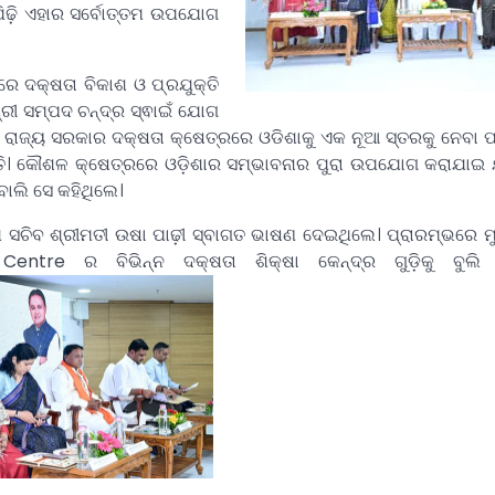
ିଢ଼ି ଏହାର ସର୍ବୋତ୍ତମ ଉପଯୋଗ
ମରେ ଦକ୍ଷତା ବିକାଶ ଓ ପ୍ରଯୁକ୍ତି
ଶ୍ରୀ ସମ୍ପଦ ଚନ୍ଦ୍ର ସ୍ଵାଇଁ ଯୋଗ
ରାଜ୍ୟ ସରକାର ଦକ୍ଷତା କ୍ଷେତ୍ରରେ ଓଡିଶାକୁ ଏକ ନୂଆ ସ୍ତରକୁ ନେବା 
ି। କୌଶଳ କ୍ଷେତ୍ରରେ ଓଡ଼ିଶାର ସମ୍ଭାବନାର ପୁରା ଉପଯୋଗ କରାଯାଇ 
ୋଲି ସେ କହିଥିଲେ।
ଖ ସଚିବ ଶ୍ରୀମତୀ ଉଷା ପାଢ଼ୀ ସ୍ବାଗତ ଭାଷଣ ଦେଇଥିଲେ। ପ୍ରାରମ୍ଭରେ ମୁ
Centre ର ବିଭିନ୍ନ ଦକ୍ଷତା ଶିକ୍ଷା କେନ୍ଦ୍ର ଗୁଡ଼ିକୁ ବୁଲି 