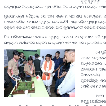
ଗୁରୁତ୍ୱପୂର୍ଣ
ଲକ୍ଷ୍ୟରେ ଜିଲ୍ଲାସ୍ତରରେ ‘ନୂଆ ଓଡିଶା ଜିଲ୍ଲା ଦକ୍ଷତା କେନ୍ଦ୍ର’ ଖୋ
ମୁଖ୍ୟମନ୍ତ୍ରୀ କହିଥିଲେ ଯେ ଆମ ସରକାର ସ୍ଥାନୀୟ କ୍ଷେତ୍ରରେ ଦକ୍ଷତ
ସଶକ୍ତ କରିବା ଉପରେ ଗୁରୁତ୍ବ ଦେଉଛନ୍ତି। ଏହା ସହିତ ମୁଖ୍ୟମନ୍ତ
ଦକ୍ଷତା ବିକାଶରେ ସହଯୋଗ କରିବା ପାଇଁ ମୁଖ୍ୟମନ୍ତ୍ରୀ ଦକ୍ଷତା ବିକା
ନିଜ ଅଭିଭାଷଣରେ ଦକ୍ଷତାର ଗୁରୁତ୍ୱ ଉପରେ ଆଲୋକପାତ କରି ମୁଖ୍ୟ
ରାଷ୍ଟ୍ରର ଅର୍ଥନୈତିକ ଶକ୍ତିର ମେରୁଦଣ୍ଡ ଏବଂ ଏହା ଏକ ପ୍ରଗତିଶୀଳ 
ସେ ପୁଣ
ମାନବ ସମ୍ବଳର ଚ
ଆନ୍ଦୋଳନରେ ଓ
ଆବଶ୍ୟକ। ଆତ୍ମ
ବିଶ୍ବସ୍ତରୀୟ
ଯୁବବର୍ଗଙ୍କୁ ପ୍
ବୋଲି ସେ ମତ ଦ
ଆମେ ଏପରି 
କରୁଛୁ ଯେଉଁଠାରେ