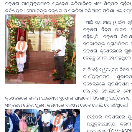
ଦକ୍ଷତା ପାଠ୍ୟକ୍ରମରେ ପ୍ରବେଶ କରିପାରିବେ ଏବଂ ଶିଳ୍ପର ଚାହିଦ
ଭବିଷ୍ୟତ । ସେମାନଙ୍କ ଦକ୍ଷତା ଓ ପ୍ରତିଭା ଜରିଆରେ ଓଡିଶା ଏକ ସମୃଦ
ଆଜି ସ୍ଥାନୀୟ ୱାର୍ଲ୍‌ଡ 
ଦକ୍ଷତା ଦିବସ ପାଳନ ଅ
କହିଛନ୍ତି। ଦକ୍ଷତା ବି
ସରକାରଙ୍କ ପ୍ରାଥମିକତ
ଦକ୍ଷତା କ୍ଷେତ୍ରରେ ଗୁଣ
ଦେଉଛୁ ବୋଲି ସେ କହିଥିଲେ
ଆଜି ଏହି ସ୍ୱତନ୍ତ୍ର ଦିବ
କାର୍ଯ୍ୟକ୍ରମର ଶୁଭା
କ୍ଷେତ୍ରରେ ପ୍ରଶିକ୍ଷଣ
କେନ୍ଦ୍ର ଖୋଲାଯିବ ବୋ
କ୍ଷେତ୍ରରେ ତାଲିମ ପାଇବାର ସୁଯୋଗ ପାଇବେ । ଓଡିଶାକୁ ପର୍ଯ୍ୟଟନର 
ସମ୍ବଳର ଚାହିଦା ପୂରଣ କରିବାରେ ସକ୍ଷମ ହେବେ ବୋଲି ସେ କହିଥିଲେ।
ସେହିପରି ଦକ୍ଷତାରେ ଗୁ
ନିଯୁକ୍ତିଯୋଗ୍ୟ କରିବା
ଆସ୍ପାୟାର’(CM-ASP