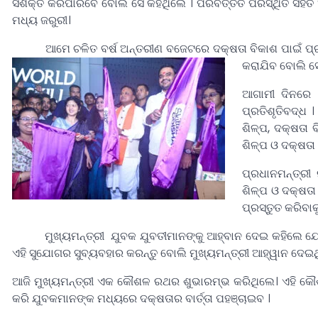
ସଶକ୍ତ କରିପାରିବେ ବୋଲି ସେ କହିଥିଲେ । ପରିବର୍ତ୍ତିତ ପରିସ୍ଥିତି ସହି
ମଧ୍ୟ ଜରୁରୀ।
ଆମେ ଚଳିତ ବର୍ଷ ଅନ୍ତରୀଣ ବଜେଟରେ ଦକ୍ଷତା ବିକାଶ ପାଇଁ ପ୍ରାୟ ୩
କରାଯିବ ବୋଲି ସ
ଆଗାମୀ ଦିନରେ 
ପ୍ରତିଶୃତିବଦ୍ଧ
ଶିଳ୍ପ, ଦକ୍ଷତା 
ଶିଳ୍ପ ଓ ଦକ୍ଷତା
ପ୍ରଧାନମନ୍ତ୍ରୀ
ଶିଳ୍ପ ଓ ଦକ୍ଷତା
ପ୍ରସ୍ତୁତ କରିବାକ
ମୁଖ୍ୟମନ୍ତ୍ରୀ ଯୁବକ ଯୁବତୀମାନଙ୍କୁ ଆହ୍ବାନ ଦେଇ କହିଲେ ଯେ ସ
ଏହି ସୁଯୋଗର ସୁବ୍ୟବହାର କରନ୍ତୁ ବୋଲି ମୁଖ୍ୟମନ୍ତ୍ରୀ ଆହ୍ୱାନ ଦେଇଥ
ଆଜି ମୁଖ୍ୟମନ୍ତ୍ରୀ ଏକ କୌଶଳ ରଥର ଶୁଭାରମ୍ଭ କରିଥିଲେ। ଏହି କ
କରି ଯୁବକମାନଙ୍କ ମଧ୍ୟରେ ଦକ୍ଷତାର ବାର୍ତ୍ତା ପହଞ୍ଚାଇବ ।