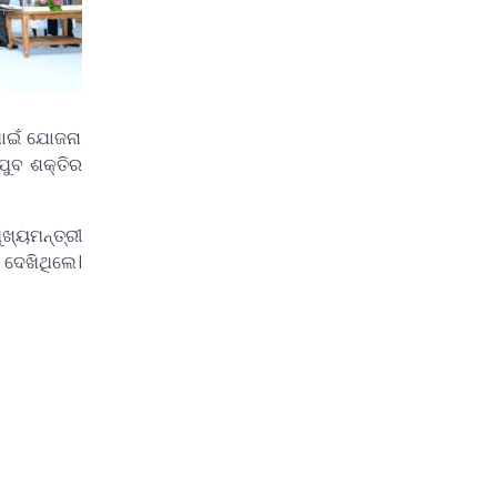
ପାଇଁ ଯୋଜନା
ଯୁବ ଶକ୍ତିର
ଖ୍ୟମନ୍ତ୍ରୀ
ଦେଖିଥିଲେ।