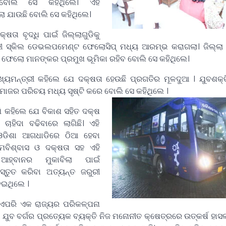
୍ଣ ବୋଲି ସେ କହିଥିଲେ। ଏହି
ଲା ଯାଉଛି ବୋଲି ସେ କହିଥିଲେ।
ା ବୃଦ୍ଧି ପାଇଁ ଜିଲ୍ଲାଗୁଡିକୁ
୍ରୀ ସ୍କିଲ ଡେଭଲପମେଣ୍ଟ ଫେଲୋସିପ୍‌ ମଧ୍ୟ ଆରମ୍ଭ କରାଗଲା। ଜିଲ୍ଲା
ଶ ଫେଲୋ ମାନଙ୍କର ପ୍ରମୁଖ ଭୂମିକା ରହିବ ବୋଲି ସେ କହିଥିଲେ।
ମନ୍ତ୍ରୀ କହିଲେ ଯେ ଦକ୍ଷତା ହେଉଛି ପ୍ରଗତିର ମୂଳଦୁଆ । ଯୁବଶକ୍ତ
ସମାଜର ପରିଚୟ ମଧ୍ୟ ସୃଷ୍ଟି କରେ ବୋଲି ସେ କହିଥିଲେ ।
ି କହିଲେ ଯେ ବିକାଶ ସହିତ ଦକ୍ଷ
ାହିଦା ବଢିବାରେ ଲାଗିଛି। ଏହି
ଡିଶା ଆଗଧାଡିରେ ଠିଆ ହେବା
ବିଶ୍ବାସ ଓ ଦକ୍ଷତା ସହ ଏହି
 ଆହ୍ବାନର ମୁକାବିଲା ପାଇଁ
ରସ୍ତୁତ କରିବା ଅତ୍ୟନ୍ତ ଜରୁରୀ
େଇଥିଲେ ।
ଏକ ରାଜ୍ୟର ପରିକଳ୍ପନା
 ଯୁବ ବର୍ଗର ପ୍ରତ୍ୟେକ ବ୍ୟକ୍ତି ନିଜ ମନୋନୀତ କ୍ଷେତ୍ରରେ ଉତ୍କର୍ଷ ହାସଲ