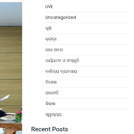
LIVE
Uncategorized
କୃଷି
କ୍ରୀଡ଼ା
ତାଜା ଖବର
ପର୍ଯ୍ୟଟନ ଓ ସଂସ୍କୃତି
ବାଣିଜ୍ୟ ବ୍ୟବସାୟ
ବିଶେଷ
ରାଜନୀତି
ଶିକ୍ଷା
ସ୍ୱାସ୍ଥ୍ୟ
Recent Posts