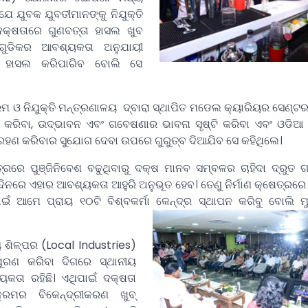
ଯେ ଯୁବକ ଯୁବତୀମାନଙ୍କୁ ନିଯୁକ୍ତି
କ୍ଷତାରେ ଗୁଣବତ୍ତା ହାସଲ ଖୁବ
୍ପ ଗୁଡିକର ଆବଶ୍ୟକତା ଅନୁଯାୟୀ
 ହାସଲ କରିପାରିବ ବୋଲି ସେ
ଓ ନିଯୁକ୍ତି ମନ୍ତ୍ରଣାଳୟ ଦ୍ବାରା ସ୍ଥାପିତ ମଡେଲ କ୍ୟାରିୟର ସେଣ୍ଟରଗୁ
ଟି କରିବା, ଉଦ୍ଭାବନ ଏବଂ ଗବେଷଣାର ଭାବନା ସୃଷ୍ଟି କରିବା ଏବଂ ଓଡିଆ
୍ରହଣ କରିବାର ସୁଯୋଗ ଦେବା ଉପରେ ଗୁରୁତ୍ବ ଦିଆଯିବ ସେ କହିଥିଲେ।
େତ୍ରରେ ପୁଞ୍ଜିନିବେଶ ବଢୁଥିବାରୁ ଦକ୍ଷ ମାନବ ସମ୍ବଳର ଚାହିଦା ଦ୍ରୁତ ଗତ
ଦିନରେ ଏହାର ଆବଶ୍ୟକତା ଆହୁରି ଅନୁଭୂତ ହେବ। ତେଣୁ ନିର୍ମାଣ କ୍ଷେତ୍ରରେ 
ଇଁ ଆମେ ପ୍ରାୟ ୧୦ଟି ବିଶ୍ବକର୍ମା କେନ୍ଦ୍ର ସ୍ଥାପନ କରିବୁ ବୋଲି ମୁ
ୟ ଶିଳ୍ପର (Local Industries)
ୂରଣ କରିବା ଦିଗରେ ସ୍ଥାନୀୟ
ୟକତା ରହିଛି। ଏଥିପାଇଁ ଦକ୍ଷତା
କ୍ରମର ବିକେନ୍ଦ୍ରୀକରଣ ଖୁବ୍