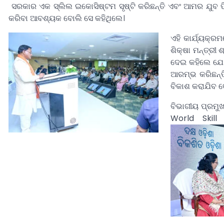
ସରକାର ଏକ ସ୍ଲିଲ ଇକୋସିଷ୍ଟମ ସୃଷ୍ଟି କରିଛନ୍ତି ଏବଂ ଆମର ଯୁବ ପ
କରିବା ଆବଶ୍ୟକ ବୋଲି ସେ କହିଥିଲେ।
ଏହି କାର୍ଯ୍ୟକ୍ର
ଶିକ୍ଷା ମନ୍ତ୍ରୀ 
ଦେଇ କହିଲେ ଯେ 
ଆରମ୍ଭ କରିଛନ୍ତ
ବିକାଶ କରାଯିବ ବ
ବିଭାଗୀୟ ପ୍ରମୁ
World Skill 