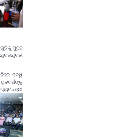
ଡିକୁ ସୁଦୃଢ
 ଯୁବକଯୁବତୀ
ିରେ ବୃଦ୍ଧି
ଯୁବବର୍ଗଙ୍କୁ
ଖ୍ୟମନ୍ତ୍ରୀ