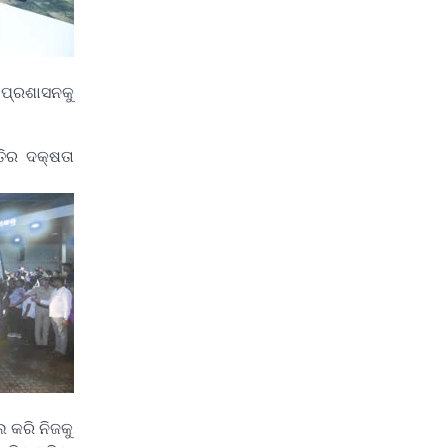
 ପ୍ରଶାସନକୁ
ିର ଦକ୍ଷତା
 କରି ନିଜକୁ