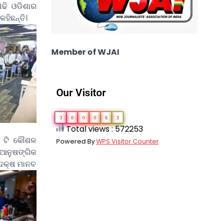
ିଢି ଓଡିଶାର
ହିଛନ୍ତି।
Member of WJAI
Our Visitor
3
0
0
0
6
3
Total views : 572253
୯ ଟି କୌଶଳ
Powered By
WPS Visitor Counter
ଆନୁଷଙ୍ଗିକ
 ଦକ୍ଷ ମାନବ