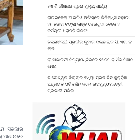
୨୩ ଟି ଔଷଧର ଖୁଚୁରା ମୂଲ୍ୟ ଧାର୍ଯ୍ୟ
ରାଉରକେଲା ଆରଟିଓ ଅଫିସ୍‌ରେ ଭିଜିଲାନ୍ସ ଚଢ଼ାଉ:
୨୬ ହଜାର ଟଙ୍କା ଲାଞ୍ଚ ନେଉଥିବା ବେଳେ ୨
କର୍ମଚାରୀ ଧରାପଡ଼ି ଗିରଫ
ଚିତ୍ରଶିଳ୍ପୀ ପ୍ରବୀର କୁମାର ଦଳାଇଙ୍କ ପି. ଏଚ. ଡି.
ଲାଭ
ବୀଣାଭାରତୀ ବିଦ୍ୟାମନ୍ଦିରରେ ୨୫ତମ ବାର୍ଷିକ ବିଜ୍ଞାନ
ମେଳା
ବାଲେଶ୍ୱର ଜିଲ୍ଲାର ବନ୍ୟା ପ୍ରଭାବିତ କୁରୁଡ଼ିହା
ପଞ୍ଚାୟତ ପରିଦର୍ଶନ କଲେ ଉପମୁଖ୍ୟମନ୍ତ୍ରୀ
ପ୍ରଭାତୀ ପରିଡ଼ା
 ଆମ ସରକାର
୍ରହ ଆଧାରରେ