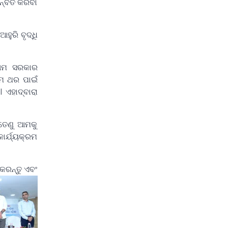
ନ୍ବିତ କରିବା
ୁରି ବୃଦ୍ଧି
 ଆମ ସରକାର
ଥମ ଥର ପାଇଁ
 ଏହାଦ୍ବାରା
 ତେଣୁ ଆମକୁ
ାର୍ଯ୍ୟକ୍ରମ
କରନ୍ତୁ ଏବଂ